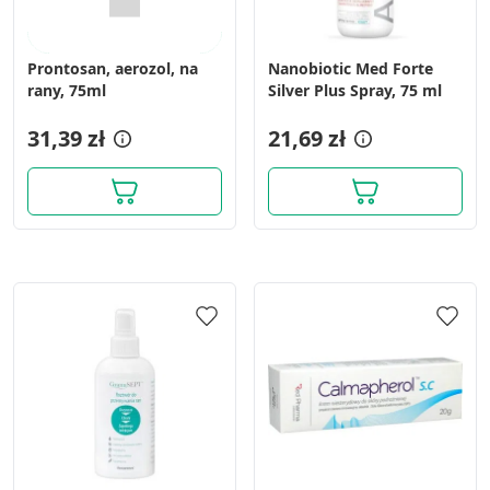
wyboru treści
Funkcje specjalne IAB:
Prontosan, aerozol, na
Nanobiotic Med Forte
Użycie dokładnych danych
rany, 75ml
Silver Plus Spray, 75 ml
geolokalizacyjnych
31,39 zł
21,69 zł
Identyfikowanie urządzeń na podstawie
aktywnie żądanych informacji
Cele przetwarzania inne niż IAB:
Niezbędne
Wydajność (Performance)
Reklama / śledzenie