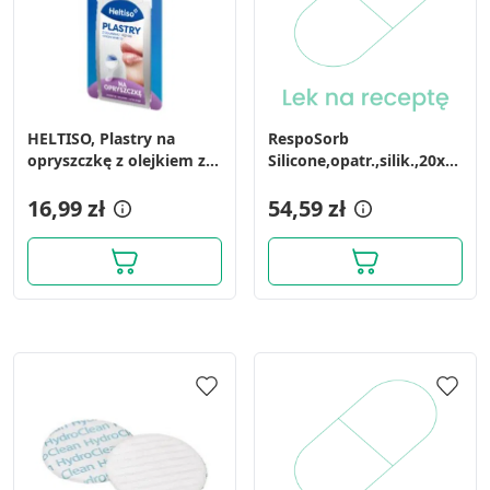
HELTISO, Plastry na
RespoSorb
opryszczkę z olejkiem z
Silicone,opatr.,silik.,20x25cm
drzewa herbacianego, 16
op.10szt)
szt.
16,99 zł
54,59 zł