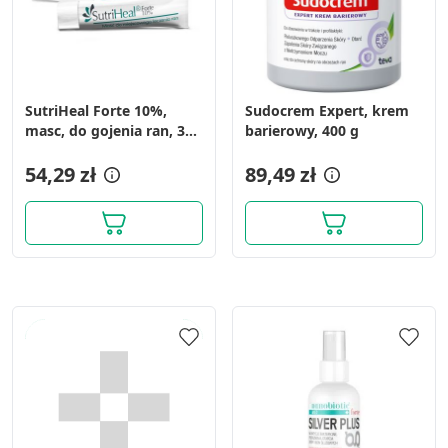
wyboru reklam
Tworzenie profili w celu
spersonalizowanych reklam
Wykorzystanie profili do wyboru
SutriHeal Forte 10%,
Sudocrem Expert, krem
spersonalizowanych reklam
masc, do gojenia ran, 30
barierowy, 400 g
g
Tworzenie profili w celu personalizacji treści
54,29 zł
89,49 zł
Wykorzystywanie profili w celu doboru
spersonalizowanych treści
Pomiar efektywności reklam
Pomiar efektywności treści
Rozumienie odbiorców dzięki statystyce lub
kombinacji danych z różnych źródeł
Rozwój i ulepszanie usług
Wykorzystywanie ograniczonych danych do