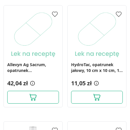
Allevyn Ag Sacrum,
HydroTac, opatrunek
opatrunek
jałowy, 10 cm x 10 cm, 1
hydropolimerowy, 17 cm
szt. (z opakowania 10szt)
x 17 cm, 1szt. (z
42,04 zł
11,05 zł
opakowania 10 szt.)