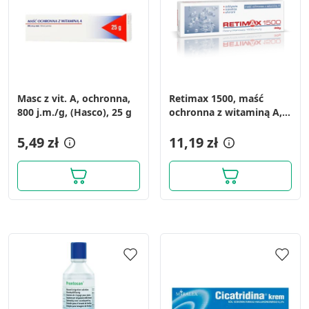
Masc z vit. A, ochronna,
Retimax 1500, maść
800 j.m./g, (Hasco), 25 g
ochronna z witaminą A,
30 g
5,49 zł
11,19 zł