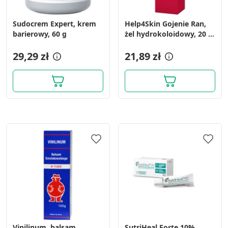
Sudocrem Expert, krem
Help4Skin Gojenie Ran,
barierowy, 60 g
żel hydrokoloidowy, 20 g,
tuba
29,29 zł
21,89 zł
Vinilinum, balsam
SutriHeal Forte 10%,