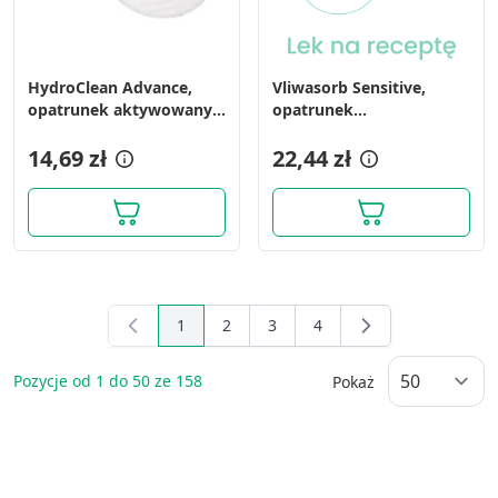
HydroClean Advance,
Vliwasorb Sensitive,
opatrunek aktywowany,
opatrunek
Ø4 cm, 1 szt. (z
superabsorbcyjny dla
opakowania 10 szt.)
14,69 zł
skóry wrażliwej, 10 cm x
22,44 zł
20 cm, 1 szt. (z
opakowania 10 szt.)
1
2
3
4
You're currently reading page
Page
Page
Page
Pozycje od
1
do
50
ze
158
Pokaż