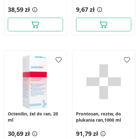
1 szt. (z opakowania 10
38,59 zł
sztuk).
9,67 zł
Octenilin, żel do ran, 20
Prontosan, roztw, do
ml
plukania ran,1000 ml
30,69 zł
91,79 zł