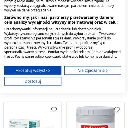
pozycję Moje dane, na tej stronie możesz wycofać swoją zgodę. Te
wybory zostaną zasygnalizowane naszym partnerom i nie będą miały
wpływu na dane przeglądania.
Zarówno my, jak i nasi partnerzy przetwarzamy dane w
celu analizy wydajności witryny internetowej oraz w celu:
Przechowywanie informacji na urządzeniu lub dostęp do nich.
Wykorzystywanie ograniczonych danych do wyboru reklam. Tworzenie
profili związanych z personalizacją reklam. Wykorzystanie profili do
wyboru spersonalizowanych reklam. Tworzenie profili z myślą o
Gorvita, maść
Sudocrem Expert, krem
personalizacji treści. Wykorzystywanie profili w doborze
witaminowa A, E, F, 50
barierowy, 125 g
spersonalizowanych treści. Pomiar wydajności reklam. Pomiar wydajności
treści. Poznawanie odbiorców dzięki statystyce lub kombinacji danych z
ml, tuba
różnych źródeł. Opracowywanie i ulepszanie usług. Wykorzystywanie
11,69 zł
44,99 zł
ograniczonych danych do wyboru treści.
Dane mogą być udostępniane poza Unię Europejską i wysyłane do USA.
Akceptuj wszystko
Nie zgadzam się
Twoja zgoda i polityka cookie dotyczą wyłącznie tej witryny/aplikacji.
Dostosuj
Wyświetl listę partnerów (11 dostawców IAB)
Używamy Twoich danych w następujących celach:
Cele przetwarzania IAB:
Przechowywanie informacji na urządzeniu
lub dostęp do nich
Wykorzystywanie ograniczonych danych do