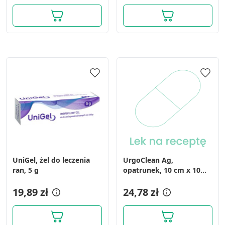
UniGel, żel do leczenia
UrgoClean Ag,
ran, 5 g
opatrunek, 10 cm x 10
cm, 1 szt. (z opakowania
19,89 zł
10 sztuk).
24,78 zł