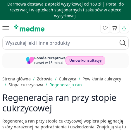
Darmowa dostawa z apteki wysyłkowej od 169 zł |
Portal do
rezerwacji w aptekach stacjonarnych i zakupów w aptece
wysyłkowej.
Skip to Content
Koszyk
Wyszukaj leki i inne produkty
Porada receptowa
Umów konsultację
nawet w 15 minut
Strona główna
/
Zdrowie
/
Cukrzyca
/
Powikłania cukrzycy
/
Stopa cukrzycowa
/
Regeneracja ran
Regeneracja ran przy stopie
cukrzycowej
Regeneracja ran przy stopie cukrzycowej wspiera pielęgnację
skóry narażonej na podrażnienia i uszkodzenia. Znajdują się tu