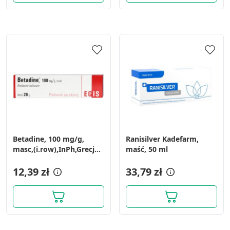
Betadine, 100 mg/g,
Ranisilver Kadefarm,
masc,(i.row),InPh,Grecja,
maść, 50 ml
30 g
12,39 zł
33,79 zł