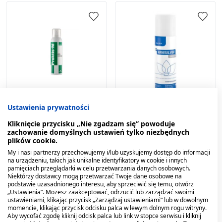
Proktis-M, aktywna
Ranisilver Kadefarm,
Ustawienia prywatności
pianka oczyszczająca, 150
spray, 125 ml
ml
Kliknięcie przycisku „Nie zgadzam się” powoduje
zachowanie domyślnych ustawień tylko niezbędnych
33,19 zł
38,89 zł
plików cookie.
My i nasi partnerzy przechowujemy i/lub uzyskujemy dostęp do informacji
na urządzeniu, takich jak unikalne identyfikatory w cookie i innych
pamięciach przeglądarki w celu przetwarzania danych osobowych.
Niektórzy dostawcy mogą przetwarzać Twoje dane osobowe na
podstawie uzasadnionego interesu, aby sprzeciwić się temu, otwórz
„Ustawienia”. Możesz zaakceptować, odrzucić lub zarządzać swoimi
ustawieniami, klikając przycisk „Zarządzaj ustawieniami” lub w dowolnym
momencie, klikając przycisk odcisku palca w lewym dolnym rogu witryny.
Aby wycofać zgodę kliknij odcisk palca lub link w stopce serwisu i kliknij