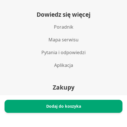
Użycie dokładnych danych
geolokalizacyjnych
Dowiedz się więcej
Identyfikowanie urządzeń na podstawie
Poradnik
aktywnie żądanych informacji
Cele przetwarzania inne niż IAB:
Mapa serwisu
Niezbędne
Pytania i odpowiedzi
Wydajność (Performance)
Aplikacja
Reklama / śledzenie
Zakupy
Polityka prywatności
Dodaj do koszyka
Reklamacje i zwroty