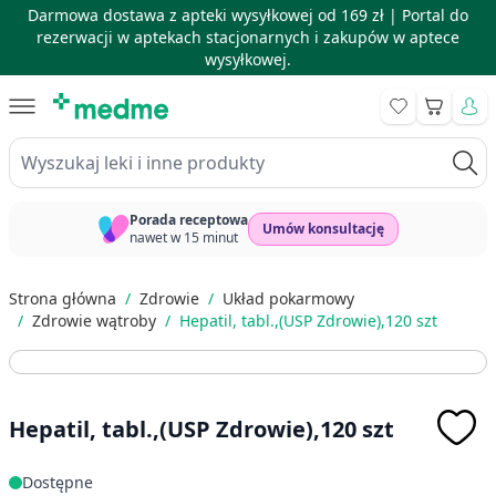
Darmowa dostawa z apteki wysyłkowej od 169 zł |
Portal do
rezerwacji w aptekach stacjonarnych i zakupów w aptece
wysyłkowej.
Skip to Content
Koszyk
Wyszukaj leki i inne produkty
Porada receptowa
Umów konsultację
nawet w 15 minut
Strona główna
/
Zdrowie
/
Układ pokarmowy
/
Zdrowie wątroby
/
Hepatil, tabl.,(USP Zdrowie),120 szt
Hepatil, tabl.,(USP Zdrowie),120 szt
Dostępne