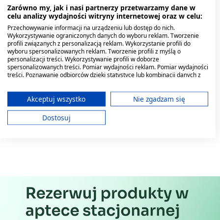
Zarówno my, jak i nasi partnerzy przetwarzamy dane w
celu analizy wydajności witryny internetowej oraz w celu:
Przechowywanie informacji na urządzeniu lub dostęp do nich.
Legalon 140, 140 mg,
Biaron D 1000 j.m.,spray,
Hepatil Slim, tabl., 60szt
Witamina K2mk7, krople,
Wykorzystywanie ograniczonych danych do wyboru reklam. Tworzenie
kapsułki twarde, 20 szt.
10 ml
30 ml
profili związanych z personalizacją reklam. Wykorzystanie profili do
(import równoległy,
wyboru spersonalizowanych reklam. Tworzenie profili z myślą o
Delfarma)
16,19 zł
29,29 zł
22,19 zł
29,29 zł
personalizacji treści. Wykorzystywanie profili w doborze
spersonalizowanych treści. Pomiar wydajności reklam. Pomiar wydajności
treści. Poznawanie odbiorców dzięki statystyce lub kombinacji danych z
różnych źródeł. Opracowywanie i ulepszanie usług. Wykorzystywanie
ograniczonych danych do wyboru treści.
Dane mogą być udostępniane poza Unię Europejską i wysyłane do USA.
Akceptuj wszystko
Nie zgadzam się
Twoja zgoda i polityka cookie dotyczą wyłącznie tej witryny/aplikacji.
Dostosuj
Wyświetl listę partnerów (11 dostawców IAB)
Używamy Twoich danych w następujących celach:
Cele przetwarzania IAB:
Przechowywanie informacji na urządzeniu
lub dostęp do nich
Wykorzystywanie ograniczonych danych do
wyboru reklam
Tworzenie profili w celu