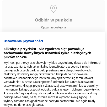
Odbiór w punkcie
Opcja niedostępna
Ustawienia prywatności
Kliknięcie przycisku „Nie zgadzam się” powoduje
zachowanie domyślnych ustawień tylko niezbędnych
Bestsellery
Produkty z tej serii
Podobne pro
plików cookie.
My i nasi partnerzy przechowujemy i/lub uzyskujemy dostęp do informacji
na urządzeniu, takich jak unikalne identyfikatory w cookie i innych
pamięciach przeglądarki w celu przetwarzania danych osobowych.
Niektórzy dostawcy mogą przetwarzać Twoje dane osobowe na
podstawie uzasadnionego interesu, aby sprzeciwić się temu, otwórz
„Ustawienia”. Możesz zaakceptować, odrzucić lub zarządzać swoimi
ustawieniami, klikając przycisk „Zarządzaj ustawieniami” lub w dowolnym
momencie, klikając przycisk odcisku palca w lewym dolnym rogu witryny.
Aby wycofać zgodę kliknij odcisk palca lub link w stopce serwisu i kliknij
pozycję Moje dane, na tej stronie możesz wycofać swoją zgodę. Te
wybory zostaną zasygnalizowane naszym partnerom i nie będą miały
wpływu na dane przeglądania.