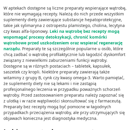
W aptekach dostępne są liczne preparaty wspierające wątrobę,
które nie wymagają recepty. Należą do nich przede wszystkim
suplementy diety zawierające substancje hepatoprotekcyjne,
takie jak sylimaryna z ostropestu plamistego, cholina, lecytyna
czy kwas alfa-liponowy.
Leki na wątrobę bez recepty mogą
wspomagać procesy detoksykacji, chronić komórki
wątrobowe przed uszkodzeniem oraz wspierać regenerację
narządu.
Preparaty te są szczególnie popularne u osób, które
chcą zadbać o wątrobę profilaktycznie lub łagodzić dyskomfort
związany z niewielkimi zaburzeniami funkcji wątroby.
Dostępne są w różnych postaciach – tabletek, kapsułek,
saszetek czy kropli. Niektóre preparaty zawierają także
witaminy z grupy B, cynk czy kwasy omega-3. Warto pamiętać,
że suplementy diety nie są lekami i nie zastąpią
profesjonalnego leczenia w przypadku poważnych schorzeń
wątroby. Przed zastosowaniem preparatu należy zapoznać się
z ulotką i w razie wątpliwości skonsultować się z farmaceutą.
Preparaty bez recepty mogą być pomocne w łagodnych
przypadkach przeciążenia wątroby, ale przy utrzymujących się
objawach konieczna jest diagnostyka medyczna.