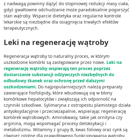
z nadwagą powinny dążyć do stopniowej redukcji masy ciała,
gdyż gwałtowne odchudzanie może paradoksalnie pogorszyć
stan wątroby. Wsparcie dietetyka oraz regularne kontrole
lekarskie są niezbędne dla osiągnięcia trwałych efektów
terapeutycznych.
Leki na regenerację wątroby
Regeneracja wątroby to naturalny proces, w którym
uszkodzone komórki są zastępowane przez nowe.
Leki na
regenerację wątroby wspierają ten proces poprzez
dostarczanie substancji odżywczych niezbędnych do
odbudowy tkanek oraz ochronę przed dalszymi
uszkodzeniami.
Do najpopularniejszych należą preparaty
zawierające fosfolipidy, które wbudowują się w błony
komórkowe hepatocytów i zwiększają ich odporność na
czynniki szkodliwe. Sylimaryna z ostropestu plamistego działa
antyoksydacyjnie i przeciwzapalnie, wspierając regenerację
komórek wątrobowych. Aminokwasy, takie jak ornityna czy
arginina, mogą wspomagać procesy detoksykacji i
metabolizmu. Witaminy z grupy B, kwas foliowy oraz cynk są
również istotne dla prawidłowego funkcjonowania wątroby.