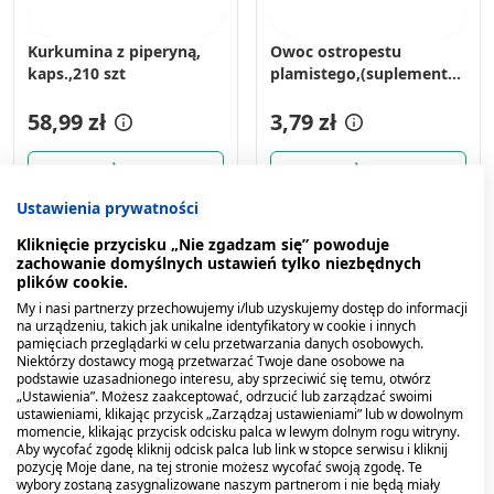
Kurkumina z piperyną,
Owoc ostropestu
kaps.,210 szt
plamistego,(suplement
diety), 100g
58,99 zł
3,79 zł
Ustawienia prywatności
Kliknięcie przycisku „Nie zgadzam się” powoduje
zachowanie domyślnych ustawień tylko niezbędnych
plików cookie.
My i nasi partnerzy przechowujemy i/lub uzyskujemy dostęp do informacji
na urządzeniu, takich jak unikalne identyfikatory w cookie i innych
pamięciach przeglądarki w celu przetwarzania danych osobowych.
Niektórzy dostawcy mogą przetwarzać Twoje dane osobowe na
podstawie uzasadnionego interesu, aby sprzeciwić się temu, otwórz
„Ustawienia”. Możesz zaakceptować, odrzucić lub zarządzać swoimi
ustawieniami, klikając przycisk „Zarządzaj ustawieniami” lub w dowolnym
momencie, klikając przycisk odcisku palca w lewym dolnym rogu witryny.
Aby wycofać zgodę kliknij odcisk palca lub link w stopce serwisu i kliknij
pozycję Moje dane, na tej stronie możesz wycofać swoją zgodę. Te
wybory zostaną zasygnalizowane naszym partnerom i nie będą miały
Slim Liver, tabl., 30 szt
Ostopest Plamisty