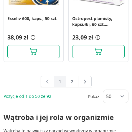
Esseliv 600, kaps., 50 szt
Ostropest plamisty,
kapsułki, 60 szt.
(Oleofarm)
38,09 zł
23,09 zł
1
2
You're currently reading page
Page
Pozycje od
1
do
50
ze
92
Pokaż
Wątroba i jej rola w organizmie
Wątroba to największy narząd wewnętrzny w organizmie