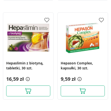
Hepaslimin z biotyną,
Hepason Complex,
tabletki, 30 szt.
kapsułki, 30 szt.
16,59 zł
9,59 zł