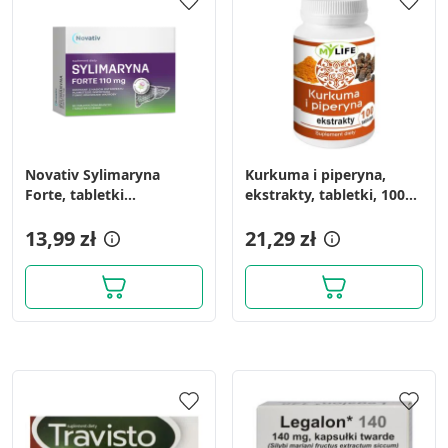
Novativ Sylimaryna
Kurkuma i piperyna,
Forte, tabletki
ekstrakty, tabletki, 100
powlekane, 60 sztuk
szt. (DDB)
13,99 zł
21,29 zł