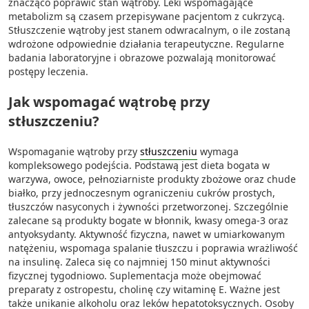
znacząco poprawić stan wątroby. Leki wspomagające
metabolizm są czasem przepisywane pacjentom z cukrzycą.
Stłuszczenie wątroby jest stanem odwracalnym, o ile zostaną
wdrożone odpowiednie działania terapeutyczne. Regularne
badania laboratoryjne i obrazowe pozwalają monitorować
postępy leczenia.
Jak wspomagać wątrobę przy
stłuszczeniu?
Wspomaganie wątroby przy
stłuszczeniu
wymaga
kompleksowego podejścia. Podstawą jest dieta bogata w
warzywa, owoce, pełnoziarniste produkty zbożowe oraz chude
białko, przy jednoczesnym ograniczeniu cukrów prostych,
tłuszczów nasyconych i żywności przetworzonej. Szczególnie
zalecane są produkty bogate w błonnik, kwasy omega-3 oraz
antyoksydanty. Aktywność fizyczna, nawet w umiarkowanym
natężeniu, wspomaga spalanie tłuszczu i poprawia wrażliwość
na insulinę. Zaleca się co najmniej 150 minut aktywności
fizycznej tygodniowo. Suplementacja może obejmować
preparaty z ostropestu, cholinę czy witaminę E. Ważne jest
także unikanie alkoholu oraz leków hepatotoksycznych. Osoby