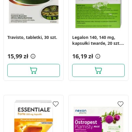
Travisto, tabletki, 30 szt.
Legalon 140, 140 mg,
kapsułki twarde, 20 szt.
(import równoległy,
15,99 zł
Delfarma)
16,19 zł