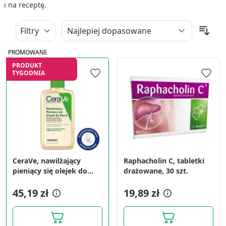
i na receptę.
Filtry
PROMOWANE
PRODUKT
TYGODNIA
CeraVe, nawilżający
Raphacholin C, tabletki
pieniący się olejek do
drażowane, 30 szt.
mycia, 236 ml
45,19 zł
19,89 zł