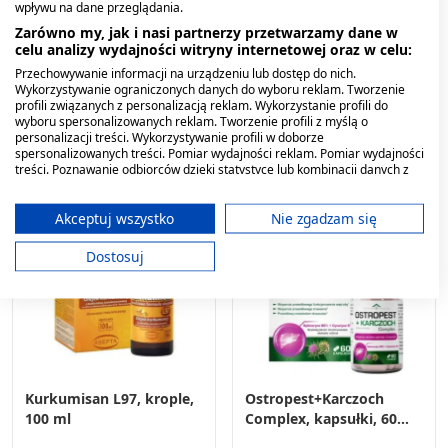
wpływu na dane przeglądania.
Herbimi, kaps.twarde, 60
Zarówno my, jak i nasi partnerzy przetwarzamy dane w
szt
celu analizy wydajności witryny internetowej oraz w celu:
7,29 zł
38,99 zł
Przechowywanie informacji na urządzeniu lub dostęp do nich.
Wykorzystywanie ograniczonych danych do wyboru reklam. Tworzenie
profili związanych z personalizacją reklam. Wykorzystanie profili do
wyboru spersonalizowanych reklam. Tworzenie profili z myślą o
personalizacji treści. Wykorzystywanie profili w doborze
spersonalizowanych treści. Pomiar wydajności reklam. Pomiar wydajności
treści. Poznawanie odbiorców dzięki statystyce lub kombinacji danych z
różnych źródeł. Opracowywanie i ulepszanie usług. Wykorzystywanie
ograniczonych danych do wyboru treści.
Dane mogą być udostępniane poza Unię Europejską i wysyłane do USA.
Akceptuj wszystko
Nie zgadzam się
Twoja zgoda i polityka cookie dotyczą wyłącznie tej witryny/aplikacji.
Dostosuj
Wyświetl listę partnerów (11 dostawców IAB)
Używamy Twoich danych w następujących celach:
Cele przetwarzania IAB:
Przechowywanie informacji na urządzeniu
lub dostęp do nich
Kurkumisan L97, krople,
Ostropest+Karczoch
Wykorzystywanie ograniczonych danych do
100 ml
Complex, kapsułki, 60
wyboru reklam
szt.