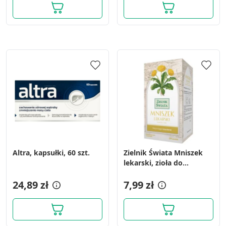
Funkcje specjalne IAB:
Użycie dokładnych danych
geolokalizacyjnych
Identyfikowanie urządzeń na podstawie
aktywnie żądanych informacji
Cele przetwarzania inne niż IAB:
Niezbędne
Wydajność (Performance)
Reklama / śledzenie
Altra, kapsułki, 60 szt.
Zielnik Świata Mniszek
lekarski, zioła do
zaparzania w saszetkach,
24,89 zł
20 szt.
7,99 zł