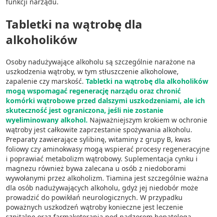
funkcji narządu.
Tabletki na wątrobę dla
alkoholików
Osoby nadużywające alkoholu są szczególnie narażone na
uszkodzenia wątroby, w tym stłuszczenie alkoholowe,
zapalenie czy marskość.
Tabletki na wątrobę dla alkoholików
mogą wspomagać regenerację narządu oraz chronić
komórki wątrobowe przed dalszymi uszkodzeniami, ale ich
skuteczność jest ograniczona, jeśli nie zostanie
wyeliminowany alkohol.
Najważniejszym krokiem w ochronie
wątroby jest całkowite zaprzestanie spożywania alkoholu.
Preparaty zawierające sylibinę, witaminy z grupy B, kwas
foliowy czy aminokwasy mogą wspierać procesy regeneracyjne
i poprawiać metabolizm wątrobowy. Suplementacja cynku i
magnezu również bywa zalecana u osób z niedoborami
wywołanymi przez alkoholizm. Tiamina jest szczególnie ważna
dla osób nadużywających alkoholu, gdyż jej niedobór może
prowadzić do powikłań neurologicznych. W przypadku
poważnych uszkodzeń wątroby konieczne jest leczenie
szpitalne oraz farmakoterapia pod nadzorem hepatologa.