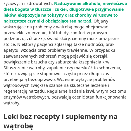
życiowych i zdrowotnych.
Nadużywanie alkoholu, niewłaściwa
dieta bogata w tłuszcze i cukier, długotrwałe przyjmowanie
leków, ekspozycja na toksyny oraz choroby wirusowe to
najczęstsze czynniki obciążające ten narząd.
Objawy
wskazujące na problemy z wątrobą mogą obejmować
przewlekłe zmęczenie, ból lub dyskomfort w prawym
podżebrzu,
żółtaczkę
, świąd skóry, ciemny mocz oraz jasne
stolce. Niektórzy pacjenci zgłaszają także nudności, brak
apetytu, wzdęcia oraz problemy trawienne. W przypadku
zaawansowanych schorzeń mogą pojawić się obrzęki,
powiększenie brzucha czy zaburzenia krzepnięcia krwi.
Stłuszczenie wątroby, zapalenie czy marskość to schorzenia,
które rozwijają się stopniowo i często przez długi czas
przebiegają bezobjawowo. Wczesne wykrycie problemów
wątrobowych zwiększa szanse na skuteczne leczenie i
regenerację narządu. Regularne badania krwi, w tym poziomu
enzymów wątrobowych, pozwalają ocenić stan funkcjonowania
wątroby.
Leki bez recepty i suplementy na
wątrobę