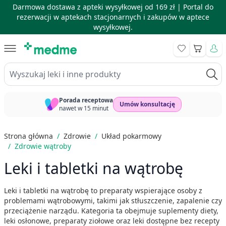
Darmowa dostawa z apteki wysyłkowej od 169 zł |
Portal do
rezerwacji w aptekach stacjonarnych i zakupów w aptece
wysyłkowej.
Skip to Content
Koszyk
Wyszukaj leki i inne produkty
Porada receptowa
Umów konsultację
nawet w 15 minut
Strona główna
/
Zdrowie
/
Układ pokarmowy
/
Zdrowie wątroby
Leki i tabletki na wątrobę
Leki i tabletki na wątrobę to preparaty wspierające osoby z
problemami wątrobowymi, takimi jak stłuszczenie, zapalenie czy
przeciążenie narządu. Kategoria ta obejmuje suplementy diety,
leki osłonowe, preparaty ziołowe oraz leki dostępne bez recepty