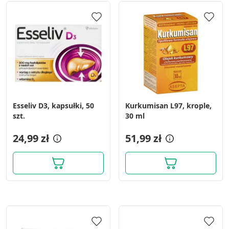
Esseliv D3, kapsułki, 50
Kurkumisan L97, krople,
szt.
30 ml
24,99 zł
51,99 zł