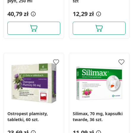
płyn, 250 ml
szt
40,79 zł
12,29 zł
Ostropest plamisty,
Silimax, 70 mg, kapsułki
tabletki, 60 szt.
twarde, 36 szt.
23,69 zł
11,09 zł