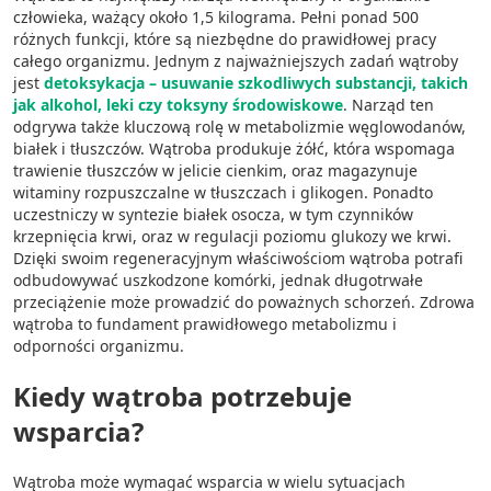
człowieka, ważący około 1,5 kilograma. Pełni ponad 500
różnych funkcji, które są niezbędne do prawidłowej pracy
całego organizmu. Jednym z najważniejszych zadań wątroby
jest
detoksykacja – usuwanie szkodliwych substancji, takich
jak alkohol, leki czy toksyny środowiskowe
. Narząd ten
odgrywa także kluczową rolę w metabolizmie węglowodanów,
białek i tłuszczów. Wątroba produkuje żółć, która wspomaga
trawienie tłuszczów w jelicie cienkim, oraz magazynuje
witaminy rozpuszczalne w tłuszczach i glikogen. Ponadto
uczestniczy w syntezie białek osocza, w tym czynników
krzepnięcia krwi, oraz w regulacji poziomu glukozy we krwi.
Dzięki swoim regeneracyjnym właściwościom wątroba potrafi
odbudowywać uszkodzone komórki, jednak długotrwałe
przeciążenie może prowadzić do poważnych schorzeń. Zdrowa
wątroba to fundament prawidłowego metabolizmu i
odporności organizmu.
Kiedy wątroba potrzebuje
wsparcia?
Wątroba może wymagać wsparcia w wielu sytuacjach