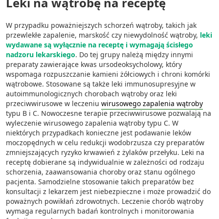
Leki na wątrobę na receptę
W przypadku poważniejszych schorzeń wątroby, takich jak
przewlekłe zapalenie, marskość czy niewydolność wątroby,
leki
wydawane są wyłącznie na receptę i wymagają ścisłego
nadzoru lekarskiego
. Do tej grupy należą między innymi
preparaty zawierające kwas ursodeoksycholowy, który
wspomaga rozpuszczanie kamieni żółciowych i chroni komórki
wątrobowe. Stosowane są także leki immunosupresyjne w
autoimmunologicznych chorobach wątroby oraz leki
przeciwwirusowe w leczeniu
wirusowego zapalenia wątroby
typu B i C. Nowoczesne terapie przeciwwirusowe pozwalają na
wyleczenie wirusowego zapalenia wątroby typu C. W
niektórych przypadkach konieczne jest podawanie leków
moczopędnych w celu redukcji wodobrzusza czy preparatów
zmniejszających ryzyko krwawień z żylaków przełyku. Leki na
receptę dobierane są indywidualnie w zależności od rodzaju
schorzenia, zaawansowania choroby oraz stanu ogólnego
pacjenta. Samodzielne stosowanie takich preparatów bez
konsultacji z lekarzem jest niebezpieczne i może prowadzić do
poważnych powikłań zdrowotnych. Leczenie chorób wątroby
wymaga regularnych badań kontrolnych i monitorowania