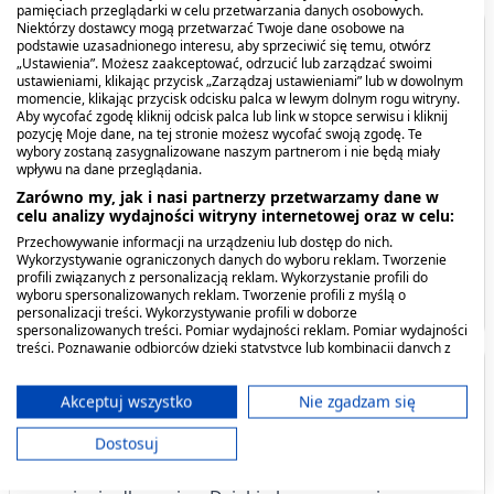
pamięciach przeglądarki w celu przetwarzania danych osobowych.
Niektórzy dostawcy mogą przetwarzać Twoje dane osobowe na
Spis treści
podstawie uzasadnionego interesu, aby sprzeciwić się temu, otwórz
„Ustawienia”. Możesz zaakceptować, odrzucić lub zarządzać swoimi
ustawieniami, klikając przycisk „Zarządzaj ustawieniami” lub w dowolnym
momencie, klikając przycisk odcisku palca w lewym dolnym rogu witryny.
Opis produktu
Aby wycofać zgodę kliknij odcisk palca lub link w stopce serwisu i kliknij
pozycję Moje dane, na tej stronie możesz wycofać swoją zgodę. Te
wybory zostaną zasygnalizowane naszym partnerom i nie będą miały
Kiedy stosować produkt?
wpływu na dane przeglądania.
Zarówno my, jak i nasi partnerzy przetwarzamy dane w
Dawkowanie
celu analizy wydajności witryny internetowej oraz w celu:
Przechowywanie informacji na urządzeniu lub dostęp do nich.
Co zawiera produkt?
Wykorzystywanie ograniczonych danych do wyboru reklam. Tworzenie
profili związanych z personalizacją reklam. Wykorzystanie profili do
wyboru spersonalizowanych reklam. Tworzenie profili z myślą o
Pokaż więcej
personalizacji treści. Wykorzystywanie profili w doborze
spersonalizowanych treści. Pomiar wydajności reklam. Pomiar wydajności
treści. Poznawanie odbiorców dzięki statystyce lub kombinacji danych z
różnych źródeł. Opracowywanie i ulepszanie usług. Wykorzystywanie
Opis produktu
ograniczonych danych do wyboru treści.
Dane mogą być udostępniane poza Unię Europejską i wysyłane do USA.
Akceptuj wszystko
Nie zgadzam się
Twoja zgoda i polityka cookie dotyczą wyłącznie tej witryny/aplikacji.
Preparat pomoże Ci wygrać walkę z nałogiem
Dostosuj
Wyświetl listę partnerów (11 dostawców IAB)
obgryzania paznokci, ssania palca, czy też
Używamy Twoich danych w następujących celach: