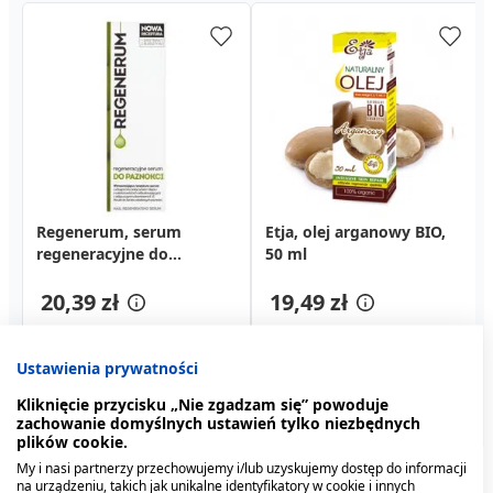
Regenerum, serum
Aromactiv baby, żel, 20 g
Masc z vit. A, ochronna,
Etja, olej arganowy BIO,
Kosmed Pazurek, gorzki
Wiesiołek, kapsułki, 60
regeneracyjne do
800 j.m./g, (Hasco), 25 g
50 ml
żel przeciw obgryzaniu
szt.
paznokci, 5 ml
paznokci, 10 ml
5,49 zł
26,89 zł
20,39 zł
14,89 zł
19,49 zł
13,89 zł
Ustawienia prywatności
Kliknięcie przycisku „Nie zgadzam się” powoduje
zachowanie domyślnych ustawień tylko niezbędnych
plików cookie.
My i nasi partnerzy przechowujemy i/lub uzyskujemy dostęp do informacji
na urządzeniu, takich jak unikalne identyfikatory w cookie i innych