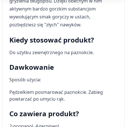
gryzienia długopisu. Dzięki obecnym w nim
Cele przetwarzania IAB:
aktywnym bardzo gorzkim substancjom
Przechowywanie informacji na urządzeniu
wywołującym smak goryczy w ustach,
lub dostęp do nich
pozbędziesz się "złych" nawyków.
Wykorzystywanie ograniczonych danych do
wyboru reklam
Kiedy stosować produkt?
Tworzenie profili w celu
spersonalizowanych reklam
Do użytku zewnętrznego na paznokcie.
Wykorzystanie profili do wyboru
Dawkowanie
spersonalizowanych reklam
Tworzenie profili w celu personalizacji treści
Sposób użycia:
Wykorzystywanie profili w celu doboru
Pędzelkiem posmarować paznokcie. Zabieg
spersonalizowanych treści
powtarzać po umyciu rąk.
Pomiar efektywności reklam
Co zawiera produkt?
Pomiar efektywności treści
2-propanol, 4-terpineol.