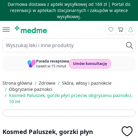
Darmowa dostawa z apteki wysyłkowej od 169 zł |
Portal do
rezerwacji w aptekach stacjonarnych i zakupów w aptece
wysyłkowej.
Skip to Content
Koszyk
Wyszukaj leki i inne produkty
Porada receptowa
Umów konsultację
nawet w 15 minut
Strona główna
/
Zdrowie
/
Skóra, włosy i paznokcie
/
Obgryzanie paznokci
/
Kosmed Paluszek, gorzki płyn przeciw obgryzaniu paznokci,
10 ml
Kosmed Paluszek, gorzki płyn