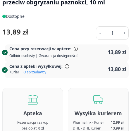
przeciw obgryzaniu paznokci, 10 ml
Dostępne
Ilość
13,89 zł
-
+
Cena przy rezerwacji w aptece:
13,89 zł
Odbiór osobisty | Gwarancja dostępności!
Cena z apteki wysyłkowej:
13,80 zł
Kurier |
O sprzedawcy
Apteka
Wysyłka kurierem
Rezerwacja i zakup
Pharmalink - Kurier
12,99 zł
bez opłat,
0 zł
DHL - DHL Kurier
13,99 zł