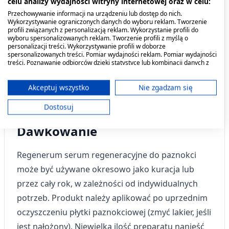
celu analizy wydajności witryny internetowej oraz w celu:
Kiedy stosować produkt?
Przechowywanie informacji na urządzeniu lub dostęp do nich.
Wykorzystywanie ograniczonych danych do wyboru reklam. Tworzenie
profili związanych z personalizacją reklam. Wykorzystanie profili do
Wskazaniami do stosowania Regenerum
wyboru spersonalizowanych reklam. Tworzenie profili z myślą o
regeneracyjnego serum do paznokci są: •
personalizacji treści. Wykorzystywanie profili w doborze
spersonalizowanych treści. Pomiar wydajności reklam. Pomiar wydajności
kruchość paznokci, • łamliwość paznokci, •
treści. Poznawanie odbiorców dzięki statystyce lub kombinacji danych z
różnych źródeł. Opracowywanie i ulepszanie usług. Wykorzystywanie
rozdwajanie paznokci, • przebarwienia, • suche
ograniczonych danych do wyboru treści.
Dane mogą być udostępniane poza Unię Europejską i wysyłane do USA.
Akceptuj wszystko
Nie zgadzam się
skórki, • zniszczone i osłabione paznokcie po
Twoja zgoda i polityka cookie dotyczą wyłącznie tej witryny/aplikacji.
manicure hybrydowym.
Dostosuj
Wyświetl listę partnerów (11 dostawców IAB)
Używamy Twoich danych w następujących celach:
Dawkowanie
Cele przetwarzania IAB:
Przechowywanie informacji na urządzeniu
Regenerum serum regeneracyjne do paznokci
lub dostęp do nich
może być używane okresowo jako kuracja lub
przez cały rok, w zależności od indywidualnych
Wykorzystywanie ograniczonych danych do
wyboru reklam
potrzeb. Produkt należy aplikować po uprzednim
oczyszczeniu płytki paznokciowej (zmyć lakier, jeśli
Tworzenie profili w celu
spersonalizowanych reklam
jest nałożony). Niewielką ilość preparatu nanieść