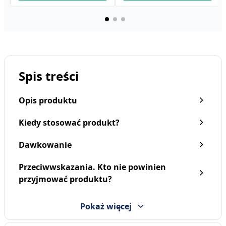
Spis treści
Opis produktu
Kiedy stosować produkt?
Dawkowanie
Przeciwwskazania. Kto nie powinien
Regenerum,
Regenerum,
przyjmować produktu?
regeneracyjne serum do
regeneracyjny peeling do
ust, olejek w żelu, 7 g
ust, 5 g
16,59 zł
16,59 zł
Pokaż więcej