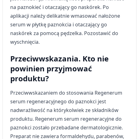
na paznokieć i otaczający go naskórek. Po
Wykorzystanie profili do wyboru
spersonalizowanych reklam
aplikacji należy delikatnie wmasować nałożone
serum w płytkę paznokcia i otaczający go
Tworzenie profili w celu personalizacji treści
naskórek za pomocą pędzelka. Pozostawić do
Wykorzystywanie profili w celu doboru
wyschnięcia.
spersonalizowanych treści
Przeciwwskazania. Kto nie
Pomiar efektywności reklam
powinien przyjmować
Pomiar efektywności treści
produktu?
Rozumienie odbiorców dzięki statystyce lub
kombinacji danych z różnych źródeł
Przeciwwskazaniem do stosowania Regenerum
Rozwój i ulepszanie usług
serum regeneracyjnego do paznokci jest
nadwrażliwość na którykolwiek ze składników
Wykorzystywanie ograniczonych danych do
produktu. Regenerum serum regeneracyjne do
wyboru treści
paznokci zostało przebadane dermatologicznie.
Funkcje specjalne IAB:
Preparat nie zawiera formaldehydu, parabenów,
Użycie dokładnych danych