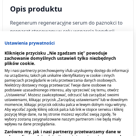
Opis produktu
Regenerum regeneracyjne serum do paznokci to
preparat stosowany w celu wsparcia kondycji
zniszczonych, kruchych, łamliwych,
Ustawienia prywatności
rozdwajających się paznokci, z widocznymi
Kliknięcie przycisku „Nie zgadzam się” powoduje
przebarwieniami na płytce. Dzięki specjalnej
zachowanie domyślnych ustawień tylko niezbędnych
plików cookie.
formule, która łączy w sobie skuteczność z
My i nasi partnerzy przechowujemy i/lub uzyskujemy dostęp do informacji
nowoczesną technologią, a w składzie naturalne
na urządzeniu, takich jak unikalne identyfikatory w cookie i innych
pamięciach przeglądarki w celu przetwarzania danych osobowych.
olejki oraz witaminy A i E, Regenerum wykazuje
Niektórzy dostawcy mogą przetwarzać Twoje dane osobowe na
podstawie uzasadnionego interesu, aby sprzeciwić się temu, otwórz
działanie odbudowujące i wzmacniające płytkę
„Ustawienia”. Możesz zaakceptować, odrzucić lub zarządzać swoimi
paznokcia, nawilżające, ochronne oraz
ustawieniami, klikając przycisk „Zarządzaj ustawieniami” lub w dowolnym
momencie, klikając przycisk odcisku palca w lewym dolnym rogu witryny.
rozjaśniające przebarwienia. Preparat nie tylko
Aby wycofać zgodę kliknij odcisk palca lub link w stopce serwisu i kliknij
pozycję Moje dane, na tej stronie możesz wycofać swoją zgodę. Te
regeneruje paznokcie, ale przywraca im zdrowy i
wybory zostaną zasygnalizowane naszym partnerom i nie będą miały
wpływu na dane przeglądania.
ładny wygląd.
Zarówno my, jak i nasi partnerzy przetwarzamy dane w