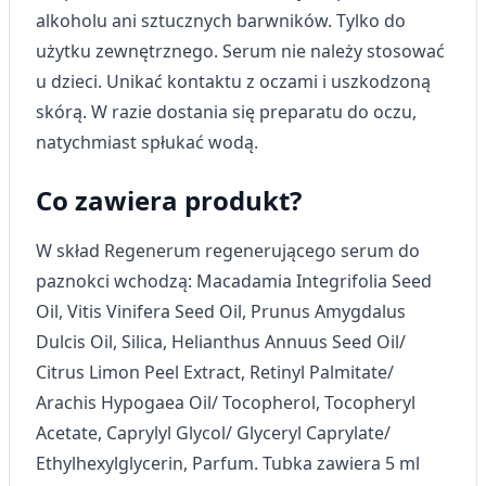
geolokalizacyjnych
alkoholu ani sztucznych barwników. Tylko do
użytku zewnętrznego. Serum nie należy stosować
Identyfikowanie urządzeń na podstawie
aktywnie żądanych informacji
u dzieci. Unikać kontaktu z oczami i uszkodzoną
skórą. W razie dostania się preparatu do oczu,
Cele przetwarzania inne niż IAB:
natychmiast spłukać wodą.
Niezbędne
Co zawiera produkt?
Wydajność (Performance)
Reklama / śledzenie
W skład Regenerum regenerującego serum do
paznokci wchodzą: Macadamia Integrifolia Seed
Oil, Vitis Vinifera Seed Oil, Prunus Amygdalus
Dulcis Oil, Silica, Helianthus Annuus Seed Oil/
Citrus Limon Peel Extract, Retinyl Palmitate/
Arachis Hypogaea Oil/ Tocopherol, Tocopheryl
Acetate, Caprylyl Glycol/ Glyceryl Caprylate/
Ethylhexylglycerin, Parfum. Tubka zawiera 5 ml