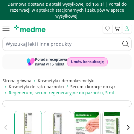
Darmowa dostawa z apteki wysyłkowej od 169 zł |
Portal do
rezerwacji w aptekach stacjonarnych i zakupów w aptece
wysyłkowej.
Skip to Content
Koszyk
Wyszukaj leki i inne produkty
Porada receptowa
Umów konsultację
nawet w 15 minut
Strona główna
/
Kosmetyki i dermokosmetyki
/
Kosmetyki do rąk i paznokci
/
Serum i kuracje do rąk
/
Regenerum, serum regeneracyjne do paznokci, 5 ml