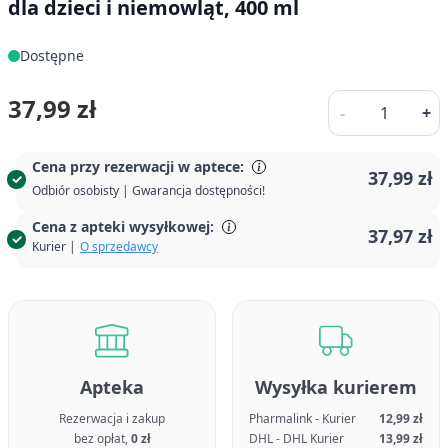
dla dzieci i niemowląt, 400 ml
Dostępne
Ilość
37,99 zł
-
+
Cena przy rezerwacji w aptece:
37,99 zł
Odbiór osobisty | Gwarancja dostępności!
Cena z apteki wysyłkowej:
37,97 zł
Kurier |
O sprzedawcy
Apteka
Wysyłka kurierem
Rezerwacja i zakup
Pharmalink - Kurier
12,99 zł
bez opłat,
0 zł
DHL - DHL Kurier
13,99 zł