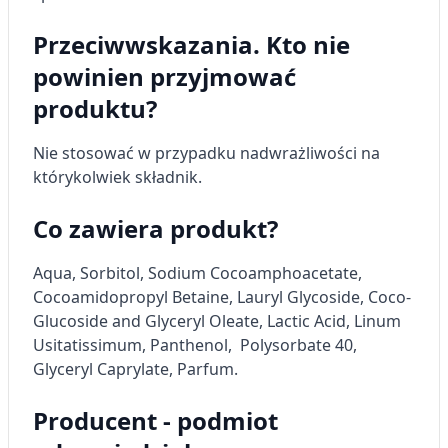
Tworzenie profili w celu personalizacji treści
Przeciwwskazania. Kto nie
Wykorzystywanie profili w celu doboru
powinien przyjmować
spersonalizowanych treści
produktu?
Pomiar efektywności reklam
Nie stosować w przypadku nadwrażliwości na
Pomiar efektywności treści
którykolwiek składnik.
Rozumienie odbiorców dzięki statystyce lub
kombinacji danych z różnych źródeł
Co zawiera produkt?
Rozwój i ulepszanie usług
Aqua, Sorbitol, Sodium Cocoamphoacetate,
Cocoamidopropyl Betaine, Lauryl Glycoside, Coco-
Wykorzystywanie ograniczonych danych do
wyboru treści
Glucoside and Glyceryl Oleate, Lactic Acid, Linum
Usitatissimum, Panthenol, Polysorbate 40,
Funkcje specjalne IAB:
Glyceryl Caprylate, Parfum.
Użycie dokładnych danych
geolokalizacyjnych
Producent - podmiot
Identyfikowanie urządzeń na podstawie