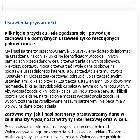
Spis treści
Ustawienia prywatności
Opis produktu
Kliknięcie przycisku „Nie zgadzam się” powoduje
zachowanie domyślnych ustawień tylko niezbędnych
Kiedy stosować produkt?
plików cookie.
My i nasi partnerzy przechowujemy i/lub uzyskujemy dostęp do informacji
na urządzeniu, takich jak unikalne identyfikatory w cookie i innych
Dawkowanie
pamięciach przeglądarki w celu przetwarzania danych osobowych.
Niektórzy dostawcy mogą przetwarzać Twoje dane osobowe na
Przeciwwskazania. Kto nie powinien
podstawie uzasadnionego interesu, aby sprzeciwić się temu, otwórz
Linomag, olejek do
Linomag, oliwka dla
„Ustawienia”. Możesz zaakceptować, odrzucić lub zarządzać swoimi
przyjmować produktu?
kąpieli, dla dzieci i
dzieci i niemowląt, 200 ml
ustawieniami, klikając przycisk „Zarządzaj ustawieniami” lub w dowolnym
niemowląt, 400 ml
momencie, klikając przycisk odcisku palca w lewym dolnym rogu witryny.
44,09 zł
23,29 zł
Aby wycofać zgodę kliknij odcisk palca lub link w stopce serwisu i kliknij
Pokaż więcej
pozycję Moje dane, na tej stronie możesz wycofać swoją zgodę. Te
wybory zostaną zasygnalizowane naszym partnerom i nie będą miały
wpływu na dane przeglądania.
Zarówno my, jak i nasi partnerzy przetwarzamy dane w
Opis produktu
celu analizy wydajności witryny internetowej oraz w celu:
Przechowywanie informacji na urządzeniu lub dostęp do nich.
Linomag Żel do mycia ciała i głowy polecany do
Wykorzystywanie ograniczonych danych do wyboru reklam. Tworzenie
profili związanych z personalizacją reklam. Wykorzystanie profili do
codziennej kąpieli dzieci i niemowląt od 1. dnia