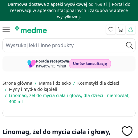
Darmowa dostawa z apteki wysyłkowej od 169 zł |
Portal do
rezerwacji w aptekach stacjonarnych i zakupów w aptece
wysyłkowej.
Skip to Content
Koszyk
Wyszukaj leki i inne produkty
Porada receptowa
Umów konsultację
nawet w 15 minut
Strona główna
/
Mama i dziecko
/
Kosmetyki dla dzieci
/
Płyny i mydła do kąpieli
/
Linomag, żel do mycia ciała i głowy, dla dzieci i niemowląt,
400 ml
Linomag, żel do mycia ciała i głowy,