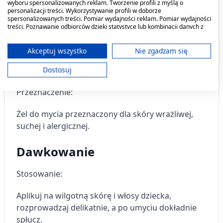
wyboru spersonalizowanych reklam. Tworzenie profili z myślą o
życia. Substancje aktywne stanowią połączenie
personalizacji treści. Wykorzystywanie profili w doborze
spersonalizowanych treści. Pomiar wydajności reklam. Pomiar wydajności
łagodnych środków myjących, oleju lnianego
treści. Poznawanie odbiorców dzięki statystyce lub kombinacji danych z
bogatego w NNKT, w tym kwasy omega-3 i
różnych źródeł. Opracowywanie i ulepszanie usług. Wykorzystywanie
ograniczonych danych do wyboru treści.
omega-6 oraz pantenolu.
Dane mogą być udostępniane poza Unię Europejską i wysyłane do USA.
Akceptuj wszystko
Nie zgadzam się
Twoja zgoda i polityka cookie dotyczą wyłącznie tej witryny/aplikacji.
Kiedy stosować produkt?
Dostosuj
Wyświetl listę partnerów (11 dostawców IAB)
Używamy Twoich danych w następujących celach:
Przeznaczenie:
Cele przetwarzania IAB:
Żel do mycia przeznaczony dla skóry wrażliwej,
Przechowywanie informacji na urządzeniu
lub dostęp do nich
suchej i alergicznej.
Wykorzystywanie ograniczonych danych do
Dawkowanie
wyboru reklam
Stosowanie:
Tworzenie profili w celu
spersonalizowanych reklam
Aplikuj na wilgotną skórę i włosy dziecka,
Wykorzystanie profili do wyboru
rozprowadzaj delikatnie, a po umyciu dokładnie
spersonalizowanych reklam
spłucz.