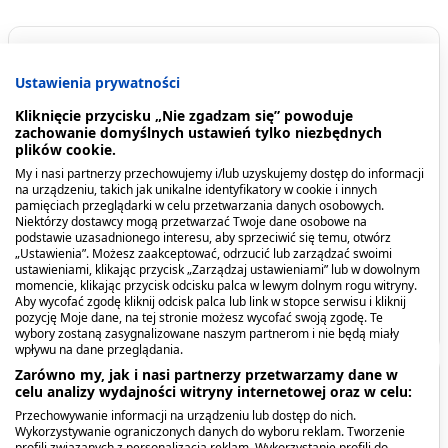
Spis treści
Ustawienia prywatności
Opis produktu
Kliknięcie przycisku „Nie zgadzam się” powoduje
zachowanie domyślnych ustawień tylko niezbędnych
plików cookie.
Kiedy stosować produkt?
My i nasi partnerzy przechowujemy i/lub uzyskujemy dostęp do informacji
na urządzeniu, takich jak unikalne identyfikatory w cookie i innych
Dawkowanie
pamięciach przeglądarki w celu przetwarzania danych osobowych.
Niektórzy dostawcy mogą przetwarzać Twoje dane osobowe na
podstawie uzasadnionego interesu, aby sprzeciwić się temu, otwórz
Przeciwwskazania. Kto nie powinien
Linomag, olejek do
Linomag, oliwka dla
„Ustawienia”. Możesz zaakceptować, odrzucić lub zarządzać swoimi
ustawieniami, klikając przycisk „Zarządzaj ustawieniami” lub w dowolnym
przyjmować produktu?
kąpieli, dla dzieci i
dzieci i niemowląt, 200 ml
momencie, klikając przycisk odcisku palca w lewym dolnym rogu witryny.
niemowląt, 400 ml
Aby wycofać zgodę kliknij odcisk palca lub link w stopce serwisu i kliknij
44,09 zł
23,29 zł
pozycję Moje dane, na tej stronie możesz wycofać swoją zgodę. Te
Pokaż więcej
wybory zostaną zasygnalizowane naszym partnerom i nie będą miały
wpływu na dane przeglądania.
Zarówno my, jak i nasi partnerzy przetwarzamy dane w
Opis produktu
celu analizy wydajności witryny internetowej oraz w celu:
Przechowywanie informacji na urządzeniu lub dostęp do nich.
Wykorzystywanie ograniczonych danych do wyboru reklam. Tworzenie
Linomag Żel do mycia ciała i głowy polecany do
profili związanych z personalizacją reklam. Wykorzystanie profili do