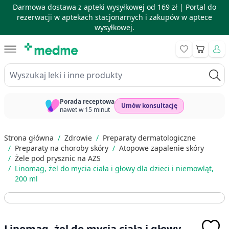
Darmowa dostawa z apteki wysyłkowej od 169 zł |
Portal do
rezerwacji w aptekach stacjonarnych i zakupów w aptece
wysyłkowej.
Skip to Content
Koszyk
Wyszukaj leki i inne produkty
Porada receptowa
Umów konsultację
nawet w 15 minut
Strona główna
/
Zdrowie
/
Preparaty dermatologiczne
/
Preparaty na choroby skóry
/
Atopowe zapalenie skóry
/
Żele pod prysznic na AZS
/
Linomag, żel do mycia ciała i głowy dla dzieci i niemowląt,
200 ml
Linomag, żel do mycia ciała i głowy