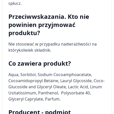
spłucz.
Tworzenie profili w celu personalizacji treści
Przeciwwskazania. Kto nie
Wykorzystywanie profili w celu doboru
spersonalizowanych treści
powinien przyjmować
produktu?
Pomiar efektywności reklam
Pomiar efektywności treści
Nie stosować w przypadku nadwrażliwości na
którykolwiek składnik.
Rozumienie odbiorców dzięki statystyce lub
kombinacji danych z różnych źródeł
Co zawiera produkt?
Rozwój i ulepszanie usług
Aqua,
Sorbitol
, Sodium Cocoamphoacetate,
Wykorzystywanie ograniczonych danych do
Cocoamidopropyl Betaine, Lauryl Glycoside, Coco-
wyboru treści
Glucoside and Glyceryl Oleate,
Lactic Acid
,
Linum
Funkcje specjalne IAB:
Usitatissimum
,
Panthenol
, Polysorbate 40,
Użycie dokładnych danych
Glyceryl Caprylate, Parfum.
geolokalizacyjnych
Producent - podmiot
Identyfikowanie urządzeń na podstawie