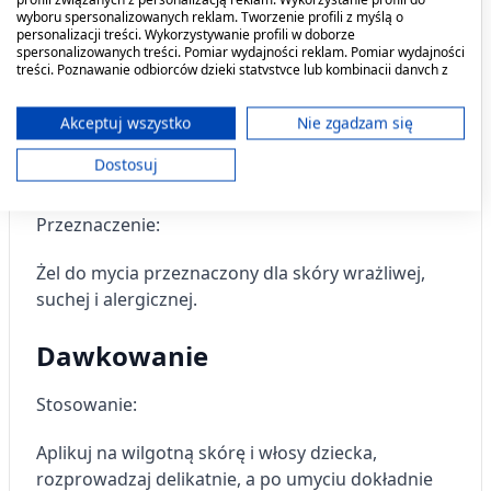
codziennej kąpieli dzieci i niemowląt od 1. dnia
wyboru spersonalizowanych reklam. Tworzenie profili z myślą o
personalizacji treści. Wykorzystywanie profili w doborze
życia. Substancje aktywne stanowią połączenie
spersonalizowanych treści. Pomiar wydajności reklam. Pomiar wydajności
łagodnych środków myjących, oleju lnianego
treści. Poznawanie odbiorców dzięki statystyce lub kombinacji danych z
różnych źródeł. Opracowywanie i ulepszanie usług. Wykorzystywanie
bogatego w NNKT, w tym kwasy omega-3 i
ograniczonych danych do wyboru treści.
omega-6 oraz pantenolu.
Dane mogą być udostępniane poza Unię Europejską i wysyłane do USA.
Akceptuj wszystko
Nie zgadzam się
Twoja zgoda i polityka cookie dotyczą wyłącznie tej witryny/aplikacji.
Dostosuj
Kiedy stosować produkt?
Wyświetl listę partnerów (11 dostawców IAB)
Używamy Twoich danych w następujących celach:
Przeznaczenie:
Cele przetwarzania IAB:
Przechowywanie informacji na urządzeniu
Żel do mycia przeznaczony dla skóry wrażliwej,
lub dostęp do nich
suchej i alergicznej.
Wykorzystywanie ograniczonych danych do
wyboru reklam
Dawkowanie
Tworzenie profili w celu
Stosowanie:
spersonalizowanych reklam
Aplikuj na wilgotną skórę i włosy dziecka,
Wykorzystanie profili do wyboru
spersonalizowanych reklam
rozprowadzaj delikatnie, a po umyciu dokładnie