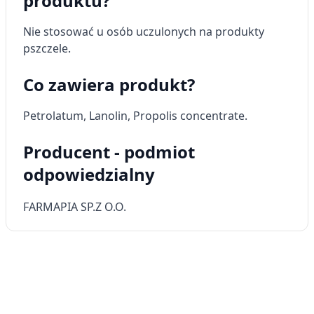
produktu?
Pomiar efektywności reklam
Nie stosować u osób uczulonych na produkty
pszczele.
Pomiar efektywności treści
Co zawiera produkt?
Rozumienie odbiorców dzięki statystyce lub
kombinacji danych z różnych źródeł
Petrolatum, Lanolin,
Propolis concentrate
.
Rozwój i ulepszanie usług
Producent - podmiot
Wykorzystywanie ograniczonych danych do
wyboru treści
odpowiedzialny
Funkcje specjalne IAB:
FARMAPIA SP.Z O.O.
Użycie dokładnych danych
geolokalizacyjnych
Identyfikowanie urządzeń na podstawie
aktywnie żądanych informacji
Cele przetwarzania inne niż IAB:
Niezbędne