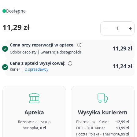
Dostępne
Ilość
11,29 zł
-
+
Cena przy rezerwacji w aptece:
11,29 zł
Odbiór osobisty | Gwarancja dostępności!
Cena z apteki wysyłkowej:
11,24 zł
Kurier |
O sprzedawcy
Apteka
Wysyłka kurierem
Rezerwacja i zakup
Pharmalink - Kurier
12,99 zł
bez opłat,
0 zł
DHL - DHL Kurier
13,99 zł
Poczta Polska - Thermo
16,99 zł