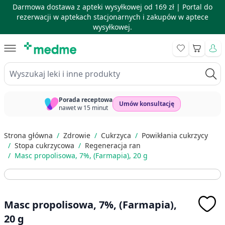
Darmowa dostawa z apteki wysyłkowej od 169 zł |
Portal do
rezerwacji w aptekach stacjonarnych i zakupów w aptece
wysyłkowej.
Skip to Content
Koszyk
Wyszukaj leki i inne produkty
Porada receptowa
Umów konsultację
nawet w 15 minut
Strona główna
/
Zdrowie
/
Cukrzyca
/
Powikłania cukrzycy
/
Stopa cukrzycowa
/
Regeneracja ran
/
Masc propolisowa, 7%, (Farmapia), 20 g
Masc propolisowa, 7%, (Farmapia),
20 g