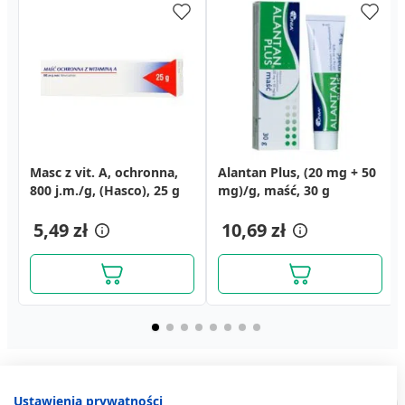
Masc z vit. A, ochronna,
Masc propolisowa, 7%,
Koszyczek nagietka (syn.
Alantan Plus, (20 mg + 50
Tribiotic, maść, 1 g, 10
Termcool, żel chłodzący
800 j.m./g, (Hasco), 25 g
(Farmapia), 30 g
kwiat nagietka), zioło
mg)/g, maść, 30 g
saszetek
po oparzeniu, 30 g
pojedyncze, 50 g (Flos)
8,89 zł
21,29 zł
5,49 zł
13,99 zł
10,69 zł
15,19 zł
Ustawienia prywatności