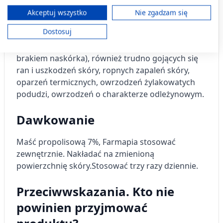
ograniczonych danych do wyboru treści.
Dane mogą być udostępniane poza Unię Europejską i wysyłane do USA.
Akceptuj wszystko
Nie zgadzam się
Kiedy stosować produkt?
Twoja zgoda i polityka cookie dotyczą wyłącznie tej witryny/aplikacji.
Dostosuj
Wyświetl listę partnerów (11 dostawców IAB)
Stosować w przypadku otarć naskórka, ran (z
Używamy Twoich danych w następujących celach:
brakiem naskórka), również trudno gojących się
Cele przetwarzania IAB:
ran i uszkodzeń skóry, ropnych zapaleń skóry,
Przechowywanie informacji na urządzeniu
oparzeń termicznych, owrzodzeń żylakowatych
lub dostęp do nich
podudzi, owrzodzeń o charakterze odleżynowym.
Wykorzystywanie ograniczonych danych do
wyboru reklam
Dawkowanie
Tworzenie profili w celu
Maść propolisową 7%, Farmapia stosować
spersonalizowanych reklam
zewnętrznie. Nakładać na zmienioną
Wykorzystanie profili do wyboru
powierzchnię skóry.
Stosować trzy razy dziennie.
spersonalizowanych reklam
Przeciwwskazania. Kto nie
Tworzenie profili w celu personalizacji treści
powinien przyjmować
Wykorzystywanie profili w celu doboru
spersonalizowanych treści