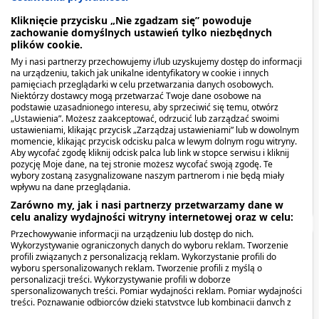
Spis treści
Kliknięcie przycisku „Nie zgadzam się” powoduje
zachowanie domyślnych ustawień tylko niezbędnych
plików cookie.
Opis produktu
My i nasi partnerzy przechowujemy i/lub uzyskujemy dostęp do informacji
na urządzeniu, takich jak unikalne identyfikatory w cookie i innych
Kiedy stosować produkt?
pamięciach przeglądarki w celu przetwarzania danych osobowych.
Niektórzy dostawcy mogą przetwarzać Twoje dane osobowe na
podstawie uzasadnionego interesu, aby sprzeciwić się temu, otwórz
Dawkowanie
„Ustawienia”. Możesz zaakceptować, odrzucić lub zarządzać swoimi
ustawieniami, klikając przycisk „Zarządzaj ustawieniami” lub w dowolnym
momencie, klikając przycisk odcisku palca w lewym dolnym rogu witryny.
Przeciwwskazania. Kto nie powinien
Maść borna, 10 %, maść
Maść ichtiolowa, 20 g
Aby wycofać zgodę kliknij odcisk palca lub link w stopce serwisu i kliknij
przyjmować produktu?
pozycję Moje dane, na tej stronie możesz wycofać swoją zgodę. Te
(Avena), 30 g
(Amara)
wybory zostaną zasygnalizowane naszym partnerom i nie będą miały
wpływu na dane przeglądania.
4,89 zł
6,89 zł
Pokaż więcej
Zarówno my, jak i nasi partnerzy przetwarzamy dane w
celu analizy wydajności witryny internetowej oraz w celu:
Przechowywanie informacji na urządzeniu lub dostęp do nich.
Wykorzystywanie ograniczonych danych do wyboru reklam. Tworzenie
Opis produktu
profili związanych z personalizacją reklam. Wykorzystanie profili do
wyboru spersonalizowanych reklam. Tworzenie profili z myślą o
personalizacji treści. Wykorzystywanie profili w doborze
Maść propolisowa 7% – chroni i pielęgnuje
spersonalizowanych treści. Pomiar wydajności reklam. Pomiar wydajności
naskórek, wzmacnia go i odżywia oraz dodatkowo
treści. Poznawanie odbiorców dzięki statystyce lub kombinacji danych z
różnych źródeł. Opracowywanie i ulepszanie usług. Wykorzystywanie
przyspiesza proces jego odnowy.