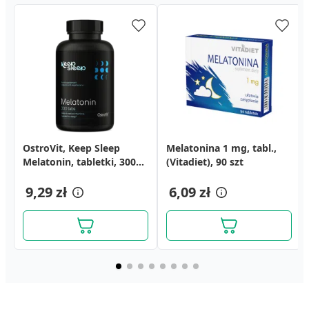
OstroVit, Keep Sleep
Melatonina LEK-AM,
Lecytyna 1200 forte
Melatonina 1 mg, tabl.,
Melatonina Lek-AM, 5 mg,
Guarana, kapsułki, 20 szt.
Melatonin, tabletki, 300
tabletki, 1 mg, (Lek-AM),
Naturkaps, kapsułki
(Vitadiet), 90 szt
tabl., 90 szt
szt.
90 szt.
elastyczne, 40 szt.
18,79 zł
18,79 zł
9,29 zł
34,09 zł
6,09 zł
54,99 zł