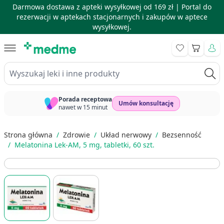
Darmowa dostawa z apteki wysyłkowej od 169 zł |
Portal do
rezerwacji w aptekach stacjonarnych i zakupów w aptece
wysyłkowej.
Skip to Content
Koszyk
Wyszukaj leki i inne produkty
Porada receptowa
Umów konsultację
nawet w 15 minut
Strona główna
/
Zdrowie
/
Układ nerwowy
/
Bezsenność
/
Melatonina Lek-AM, 5 mg, tabletki, 60 szt.