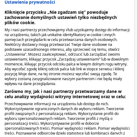
Ustawienia prywatności
czasowych, zaburzeniach rytmu dobowego snu i
Kliknięcie przycisku „Nie zgadzam się” powoduje
czuwania u pacjentów niewidomych,
zachowanie domyślnych ustawień tylko niezbędnych
zaburzeniach snu związanych z zaburzeniami
plików cookie.
rytmu snu i czuwania, np. w związku z pracą
My i nasi partnerzy przechowujemy i/lub uzyskujemy dostęp do informacji
na urządzeniu, takich jak unikalne identyfikatory w cookie i innych
zmianową.
pamięciach przeglądarki w celu przetwarzania danych osobowych.
Niektórzy dostawcy mogą przetwarzać Twoje dane osobowe na
podstawie uzasadnionego interesu, aby sprzeciwić się temu, otwórz
Kiedy stosować produkt?
„Ustawienia”. Możesz zaakceptować, odrzucić lub zarządzać swoimi
ustawieniami, klikając przycisk „Zarządzaj ustawieniami” lub w dowolnym
momencie, klikając przycisk odcisku palca w lewym dolnym rogu witryny.
Lek Melatonina LEK-AM stosowany jest
Aby wycofać zgodę kliknij odcisk palca lub link w stopce serwisu i kliknij
wspomagająco w:
pozycję Moje dane, na tej stronie możesz wycofać swoją zgodę. Te
wybory zostaną zasygnalizowane naszym partnerom i nie będą miały
wpływu na dane przeglądania.
zaburzeniach snu związanych z zaburzeniami
Zarówno my, jak i nasi partnerzy przetwarzamy dane w
rytmu snu i czuwania, np. w zaburzeniach snu
celu analizy wydajności witryny internetowej oraz w celu:
związanych ze zmianą stref czasowych, lub w
Przechowywanie informacji na urządzeniu lub dostęp do nich.
Wykorzystywanie ograniczonych danych do wyboru reklam. Tworzenie
związku z pracą zmianową
profili związanych z personalizacją reklam. Wykorzystanie profili do
wyboru spersonalizowanych reklam. Tworzenie profili z myślą o
zaburzeniach rytmu dobowego snu i czuwania
personalizacji treści. Wykorzystywanie profili w doborze
spersonalizowanych treści. Pomiar wydajności reklam. Pomiar wydajności
u pacjentów niewidomych.
treści. Poznawanie odbiorców dzięki statystyce lub kombinacji danych z