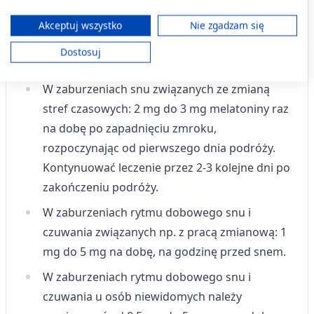
różnych źródeł. Opracowywanie i ulepszanie usług. Wykorzystywanie
ograniczonych danych do wyboru treści.
Dawkowanie
Dane mogą być udostępniane poza Unię Europejską i wysyłane do USA.
Akceptuj wszystko
Nie zgadzam się
Twoja zgoda i polityka cookie dotyczą wyłącznie tej witryny/aplikacji.
Dostosuj
Dorośli:
Wyświetl listę partnerów (11 dostawców IAB)
Używamy Twoich danych w następujących celach:
W zaburzeniach snu związanych ze zmianą
Cele przetwarzania IAB:
stref czasowych: 2 mg do 3 mg melatoniny raz
Przechowywanie informacji na urządzeniu
na dobę po zapadnięciu zmroku,
lub dostęp do nich
rozpoczynając od pierwszego dnia podróży.
Wykorzystywanie ograniczonych danych do
Kontynuować leczenie przez 2-3 kolejne dni po
wyboru reklam
zakończeniu podróży.
Tworzenie profili w celu
spersonalizowanych reklam
W zaburzeniach rytmu dobowego snu i
czuwania związanych np. z pracą zmianową: 1
Wykorzystanie profili do wyboru
spersonalizowanych reklam
mg do 5 mg na dobę, na godzinę przed snem.
W zaburzeniach rytmu dobowego snu i
Tworzenie profili w celu personalizacji treści
czuwania u osób niewidomych należy
Wykorzystywanie profili w celu doboru