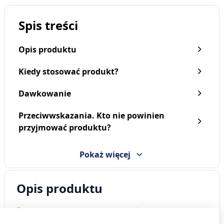
Spis treści
Opis produktu
Kiedy stosować produkt?
Dawkowanie
Przeciwwskazania. Kto nie powinien
Melatonina LEK-AM, 5 mg,
Melatonina LEK-AM,
przyjmować produktu?
tabletki, 30 szt.
tabletki, 1 mg, (Lek-AM),
90 szt.
31,99 zł
34,09 zł
Pokaż więcej
Opis produktu
Preparat stosowany wspomagająco w
zaburzeniach snu związanych ze zmianą stref