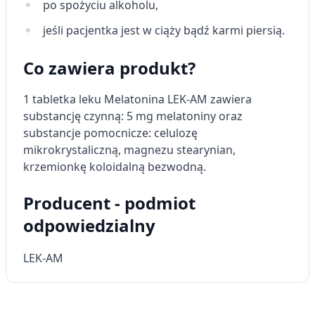
Niezbędne
po spożyciu alkoholu,
jeśli pacjentka jest w ciąży bądź karmi piersią.
Wydajność (Performance)
Reklama / śledzenie
Co zawiera produkt?
1 tabletka leku Melatonina LEK-AM zawiera
substancję czynną: 5 mg melatoniny oraz
substancje pomocnicze: celulozę
mikrokrystaliczną, magnezu stearynian,
krzemionkę koloidalną bezwodną.
Producent - podmiot
odpowiedzialny
LEK-AM