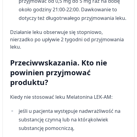
przyjmować od 0,5 mg do 5 mg raz na dobę
spersonalizowanych treści
około godziny 21:00-22:00. Dawkowanie to
Pomiar efektywności reklam
dotyczy też długotrwałego przyjmowania leku.
Pomiar efektywności treści
Działanie leku obserwuje się stopniowo,
nierzadko po upływie 2 tygodni od przyjmowania
Rozumienie odbiorców dzięki statystyce lub
kombinacji danych z różnych źródeł
leku.
Rozwój i ulepszanie usług
Przeciwwskazania. Kto nie
powinien przyjmować
Wykorzystywanie ograniczonych danych do
wyboru treści
produktu?
Funkcje specjalne IAB:
Użycie dokładnych danych
Kiedy nie stosować leku
Melatonina LEK-AM
:
geolokalizacyjnych
jeśli u pacjenta występuje nadwrażliwość na
Identyfikowanie urządzeń na podstawie
aktywnie żądanych informacji
substancję czynną lub na którąkolwiek
substancję pomocniczą,
Cele przetwarzania inne niż IAB: