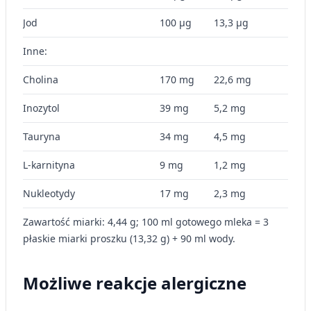
Jod
100 µg
13,3 µg
Inne:
Cholina
170 mg
22,6 mg
Inozytol
39 mg
5,2 mg
Tauryna
34 mg
4,5 mg
L-karnityna
9 mg
1,2 mg
Nukleotydy
17 mg
2,3 mg
Zawartość miarki: 4,44 g; 100 ml gotowego mleka = 3
płaskie miarki proszku (13,32 g) + 90 ml wody.
Możliwe reakcje alergiczne