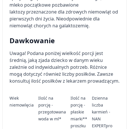
mleko początkowe pozbawione
laktozy przeznaczone dla zdrowych niemowląt od
pierwszych dni życia. Nieodpowiednie dla
niemowląt chorych na galaktozemię.
Dawkowanie
Uwaga! Podana poniżej wielkość porcji jest
średnią, jaką zjada dziecko w danym wieku
zależnie od indywidualnych potrzeb. Różnice
mogą dotyczyć również liczby posiłków. Zawsze
konsultuj ilość posiłków z lekarzem prowadzącym.
Wiek
Ilość na
Ilość na
Dzienna
Dzi
niemowlęcia
porcję -
porcję -
liczba
lic
przegotowana
płaskie
karmień -
kar
woda w ml*
miarki**
NAN
- I
proszku
EXPERTpro