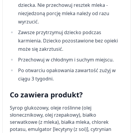
Wykorzystanie profili do wyboru
dziecka. Nie przechowuj resztek mleka -
spersonalizowanych reklam
niezjedzoną porcję mleka należy od razu
Tworzenie profili w celu personalizacji treści
wyrzucić.
Wykorzystywanie profili w celu doboru
Zawsze przytrzymuj dziecko podczas
spersonalizowanych treści
karmienia. Dziecko pozostawione bez opieki
Pomiar efektywności reklam
może się zakrztusić.
Pomiar efektywności treści
Przechowuj w chłodnym i suchym miejscu.
Po otwarciu opakowania zawartość zużyj w
Rozumienie odbiorców dzięki statystyce lub
kombinacji danych z różnych źródeł
ciągu 3 tygodni.
Rozwój i ulepszanie usług
Co zawiera produkt?
Wykorzystywanie ograniczonych danych do
wyboru treści
Syrop glukozowy, oleje roślinne (olej
słonecznikowy, olej rzepakowy), białko
Funkcje specjalne IAB:
serwatkowe (z mleka), białka mleka, chlorek
Użycie dokładnych danych
potasu, emulgator [lecytyny (z soi)], cytrynian
geolokalizacyjnych