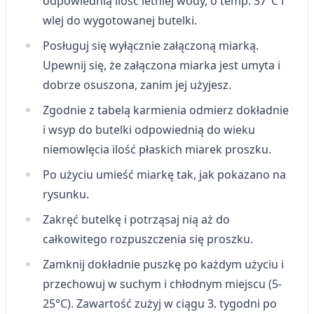
odpowiednią ilość letniej wody, o temp. 37°C i
wlej do wygotowanej butelki.
Posługuj się wyłącznie załączoną miarką.
Upewnij się, że załączona miarka jest umyta i
dobrze osuszona, zanim jej użyjesz.
Zgodnie z tabelą karmienia odmierz dokładnie
i wsyp do butelki odpowiednią do wieku
niemowlęcia ilość płaskich miarek proszku.
Po użyciu umieść miarkę tak, jak pokazano na
rysunku.
Zakręć butelkę i potrząsaj nią aż do
całkowitego rozpuszczenia się proszku.
Zamknij dokładnie puszkę po każdym użyciu i
przechowuj w suchym i chłodnym miejscu (5-
25°C). Zawartość zużyj w ciągu 3. tygodni po