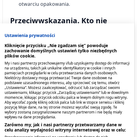
otwarciu opakowania.
Przeciwwskazania. Kto nie
powinien przyjmować
Ustawienia prywatności
produktu?
Kliknięcie przycisku „Nie zgadzam się” powoduje
zachowanie domyślnych ustawień tylko niezbędnych
Ważna informacja: Karmienie piersią jest
plików cookie.
najlepszym sposobem żywienia niemowląt i
My i nasi partnerzy przechowujemy i/lub uzyskujemy dostęp do informacji
powinno być kontynuowane tak długo, jak to
na urządzeniu, takich jak unikalne identyfikatory w cookie i innych
pamięciach przeglądarki w celu przetwarzania danych osobowych.
możliwe. Zanim zdecydujesz się stosować mleko
Niektórzy dostawcy mogą przetwarzać Twoje dane osobowe na
początkowe, zasięgnij porady lekarza.
podstawie uzasadnionego interesu, aby sprzeciwić się temu, otwórz
„Ustawienia”. Możesz zaakceptować, odrzucić lub zarządzać swoimi
Przygotowuj tylko jedną porcję mleka
ustawieniami, klikając przycisk „Zarządzaj ustawieniami” lub w dowolnym
jednorazowo, którą od razu podasz dziecku.
momencie, klikając przycisk odcisku palca w lewym dolnym rogu witryny.
Aby wycofać zgodę kliknij odcisk palca lub link w stopce serwisu i kliknij
Zawsze postępuj zgodnie z aktualną instrukcją
pozycję Moje dane, na tej stronie możesz wycofać swoją zgodę. Te
zamieszczoną przez producenta na opakowaniu
wybory zostaną zasygnalizowane naszym partnerom i nie będą miały
wpływu na dane przeglądania.
produktu. Nie przetrzymuj pozostałości po
Zarówno my, jak i nasi partnerzy przetwarzamy dane w
posiłku - wylej je. Zawsze podtrzymuj dziecko
celu analizy wydajności witryny internetowej oraz w celu:
podczas karmienia. Dziecko pozostawione bez