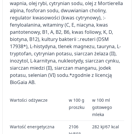
wapnia, olej rybi, cytrynian sodu, olej z Mortierella
Identyfikowanie urządzeń na podstawie
alpina, fosforan sodu, dwuwianian choliny,
aktywnie żądanych informacji
regulator kwasowości (kwas cytrynowy), :-
Cele przetwarzania inne niż IAB:
fenyloalanina, witaminy (C, E, niacyna, kwas
pantotenowy, B1, A, B2, B6, kwas foliowy, K, D,
Niezbędne
biotyna, B12), kultury bakterii :.reuteri (DSM
Wydajność (Performance)
17938*), L-histydyna, tlenek magnezu, tauryna, L-
tryptofan, cytrynian potasu, siarczan żelaza (II),
Reklama / śledzenie
inozytol, L-karnityna, nukleotydy, siarczan cynku,
siarczan miedzi (II), siarczan manganu, jodek
potasu, selenian (VI) sodu.
*zgodnie z licencją
BioGaia AB.
Wartości odżywcze
w 100 g
w 100 ml
proszku
gotowego
mleka
Wartość energetyczna
2106
282 kJ/67 kcal
kJ/503