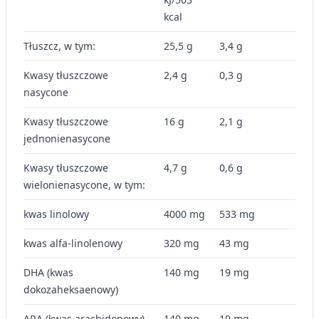
kcal
Tłuszcz, w tym:
25,5 g
3,4 g
Kwasy tłuszczowe
2,4 g
0,3 g
nasycone
Kwasy tłuszczowe
16 g
2,1 g
jednonienasycone
Kwasy tłuszczowe
4,7 g
0,6 g
wielonienasycone, w tym:
kwas linolowy
4000 mg
533 mg
kwas alfa-linolenowy
320 mg
43 mg
DHA (kwas
140 mg
19 mg
dokozaheksaenowy)
ARA (kwas arachidonowy)
140 mg
19 mg