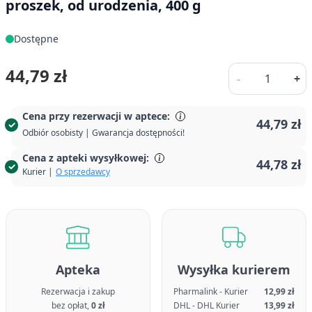
proszek, od urodzenia, 400 g
Dostępne
Ilość
44,79 zł
-
+
Cena przy rezerwacji w aptece:
44,79 zł
Odbiór osobisty | Gwarancja dostępności!
Cena z apteki wysyłkowej:
44,78 zł
Kurier |
O sprzedawcy
Apteka
Wysyłka kurierem
Rezerwacja i zakup
Pharmalink - Kurier
12,99 zł
bez opłat,
0 zł
DHL - DHL Kurier
13,99 zł