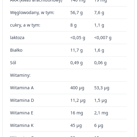
Węglowodany, w tym:
56,7 g
7,6 g
cukry, a w tym:
8 g
1,1 g
laktoza
<0,05 g
<0,007 g
Białko
11,7 g
1,6 g
Sól
0,49 g
0,06 g
Witaminy:
Witamina A
400 µg
53,3 µg
Witamina D
11,2 µg
1,5 µg
Witamina E
16 mg
2,1 mg
Witamina K
45 µg
6 µg