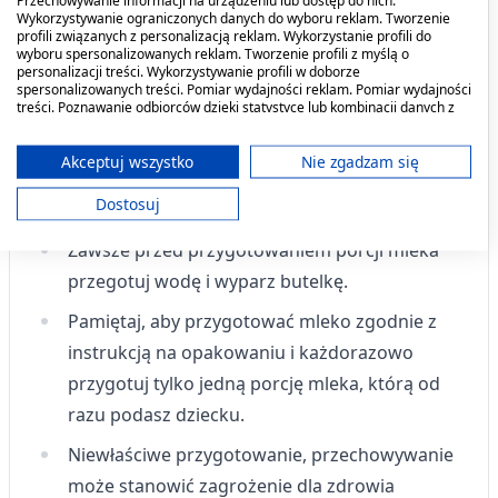
Przechowywanie informacji na urządzeniu lub dostęp do nich.
opieki może się zakrztusić. Nieodpowiednie
Wykorzystywanie ograniczonych danych do wyboru reklam. Tworzenie
profili związanych z personalizacją reklam. Wykorzystanie profili do
przygotowanie i przechowywanie oraz sposób
wyboru spersonalizowanych reklam. Tworzenie profili z myślą o
karmienia może być zagrożeniem dla zdrowia
personalizacji treści. Wykorzystywanie profili w doborze
spersonalizowanych treści. Pomiar wydajności reklam. Pomiar wydajności
dziecka.
treści. Poznawanie odbiorców dzięki statystyce lub kombinacji danych z
różnych źródeł. Opracowywanie i ulepszanie usług. Wykorzystywanie
ograniczonych danych do wyboru treści.
Nieprzegotowana woda, niewygotowane
Dane mogą być udostępniane poza Unię Europejską i wysyłane do USA.
Akceptuj wszystko
Nie zgadzam się
butelki lub nieprawidłowe przygotowanie
Twoja zgoda i polityka cookie dotyczą wyłącznie tej witryny/aplikacji.
Dostosuj
mleka może zaszkodzić Twojemu dziecku.
Wyświetl listę partnerów (11 dostawców IAB)
Używamy Twoich danych w następujących celach:
Zawsze przed przygotowaniem porcji mleka
Cele przetwarzania IAB:
przegotuj wodę i wyparz butelkę.
Przechowywanie informacji na urządzeniu
Pamiętaj, aby przygotować mleko zgodnie z
lub dostęp do nich
instrukcją na opakowaniu i każdorazowo
Wykorzystywanie ograniczonych danych do
przygotuj tylko jedną porcję mleka, którą od
wyboru reklam
razu podasz dziecku.
Tworzenie profili w celu
Niewłaściwe przygotowanie, przechowywanie
spersonalizowanych reklam
może stanowić zagrożenie dla zdrowia