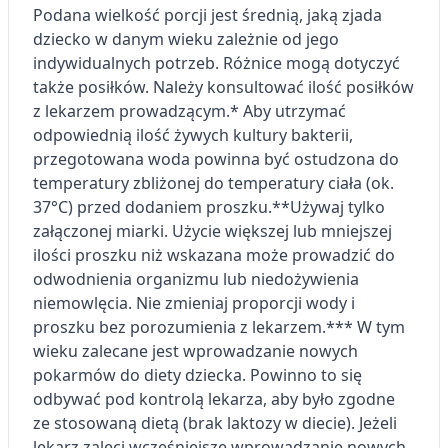
Podana wielkość porcji jest średnią, jaką zjada
dziecko w danym wieku zależnie od jego
indywidualnych potrzeb. Różnice mogą dotyczyć
także posiłków. Należy konsultować ilość posiłków
z lekarzem prowadzącym.
* Aby utrzymać
odpowiednią ilość żywych kultury bakterii,
przegotowana woda powinna być ostudzona do
temperatury zbliżonej do temperatury ciała (ok.
37°C) przed dodaniem proszku.
**Używaj tylko
załączonej miarki. Użycie większej lub mniejszej
ilości proszku niż wskazana może prowadzić do
odwodnienia organizmu lub niedożywienia
niemowlęcia. Nie zmieniaj proporcji wody i
proszku bez porozumienia z lekarzem.
*** W tym
wieku zalecane jest wprowadzanie nowych
pokarmów do diety dziecka. Powinno to się
odbywać pod kontrolą lekarza, aby było zgodne
ze stosowaną dietą (brak laktozy w diecie). Jeżeli
lekarz zaleci wcześniejsze wprowadzanie nowych