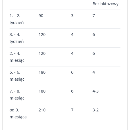
Bezlaktozowy
1. - 2.
90
3
7
-
tydzień
3. - 4.
120
4
6
-
tydzień
2. - 4.
120
4
6
-
miesiąc
5. - 6.
180
6
4
-
miesiąc
7. - 8.
180
6
4-3
1-2
miesiąc
od 9.
210
7
3-2
2-3
miesiąca