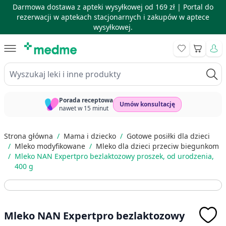
Darmowa dostawa z apteki wysyłkowej od 169 zł |
Portal do
rezerwacji w aptekach stacjonarnych i zakupów w aptece
wysyłkowej.
Skip to Content
Koszyk
Wyszukaj leki i inne produkty
Porada receptowa
Umów konsultację
nawet w 15 minut
Strona główna
/
Mama i dziecko
/
Gotowe posiłki dla dzieci
/
Mleko modyfikowane
/
Mleko dla dzieci przeciw biegunkom
/
Mleko NAN Expertpro bezlaktozowy proszek, od urodzenia,
400 g
Mleko NAN Expertpro bezlaktozowy