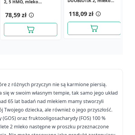
DUOBIOTIK 2, mleko
C
2, 5 HMO, mleko
następne po 6. miesiącu,
n
następne dla niemowląt
proszek, 800 g
118,09 zł
p
powyżej 6. miesiąca, 800
78,59 zł
g
re z różnych przyczyn nie są karmione piersią.
a się w swoim własnym tempie, tak samo jego układ
nad 65 lat badań nad mlekiem mamy stworzyli
Twojego dziecka, ale również o jego przyszłość.
 (GOS) oraz fruktooligosacharydy (FOS) 100 %
mplete 2 mleko następne w proszku przeznaczone
Mleko Nan Supreme 2
M