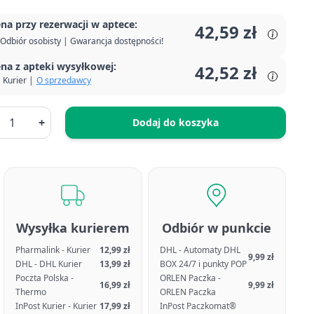
na przy rezerwacji w aptece:
42,59 zł
Odbiór osobisty | Gwarancja dostępności!
na z apteki wysyłkowej:
42,52 zł
Kurier |
O sprzedawcy
+
Dodaj do koszyka
Wysyłka kurierem
Odbiór w punkcie
Pharmalink - Kurier
12,99 zł
DHL - Automaty DHL
9,99 zł
DHL - DHL Kurier
13,99 zł
BOX 24/7 i punkty POP
Poczta Polska -
ORLEN Paczka -
16,99 zł
9,99 zł
Thermo
ORLEN Paczka
InPost Kurier - Kurier
17,99 zł
InPost Paczkomat®