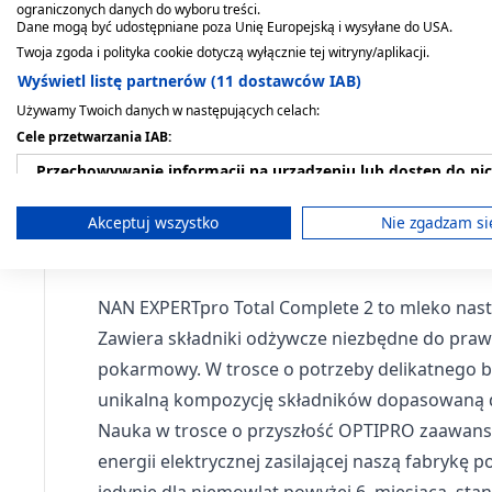
HM-0, prosz.,pow.6m-ca,
mleko modyfikowane po
Equilibrium,prosz.,d/niem.,dzieci,
2, mleko następne, po 6
2, mleko następne, po 6
Expert, mleko
ograniczonych danych do wyboru treści.
800 g
Dane mogą być udostępniane poza Unię Europejską i wysyłane do USA.
6 m-cu, proszek, 650 g, (2
2,2g, 20szt
miesiącu, 800 g
miesiącu, 800 g
początkowe dla
51,69 zł
50,39 zł
81,79 zł
x 325 g)
51,29 zł
niemowląt, od urodzenia
73,79 zł
73,79 zł
Twoja zgoda i polityka cookie dotyczą wyłącznie tej witryny/aplikacji.
proszek, 550 g
Wyświetl listę partnerów (11 dostawców IAB)
Używamy Twoich danych w następujących celach:
Cele przetwarzania IAB:
Przechowywanie informacji na urządzeniu lub dostęp do ni
Wykorzystywanie ograniczonych danych do wyboru reklam
Akceptuj wszystko
Nie zgadzam si
Tworzenie profili w celu spersonalizowanych reklam
Wykorzystanie profili do wyboru spersonalizowanych rekl
NAN EXPERTpro Total Complete 2 to mleko nastę
Zawiera składniki odżywcze niezbędne do praw
Tworzenie profili w celu personalizacji treści
pokarmowy. W trosce o potrzeby delikatnego b
Wykorzystywanie profili w celu doboru spersonalizowanych 
unikalną kompozycję składników dopasowaną do 
Nauka w trosce o przyszłość OPTIPRO zaawanso
Pomiar efektywności reklam
energii elektrycznej zasilającej naszą fabryk
Pomiar efektywności treści