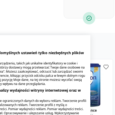
 produkty
Mogą Cię zainteresować
 domyślnych ustawień tylko niezbędnych plików
ządzeniu, takich jak unikalne identyfikatory w cookie i
ektórzy dostawcy mogą przetwarzać Twoje dane osobowe na
nia”. Możesz zaakceptować, odrzucić lub zarządzać swoimi
encie, klikając przycisk odcisku palca w lewym dolnym rogu
knij pozycję Moje dane, na tej stronie możesz wycofać swoją
ły wpływu na dane przeglądania.
alizy wydajności witryny internetowej oraz w
e ograniczonych danych do wyboru reklam. Tworzenie profili
lizowanych reklam. Tworzenie profili z myślą o
reści. Pomiar wydajności reklam. Pomiar wydajności treści.
Mleko Nan Supreme 2
Bebilon 2 Advance
Mleko Nan SupremePro
A
A
Mleko Nan Optipro 2,
Bebilon 2 Advance
Bebilon 1 Advance
deł. Opracowywanie i ulepszanie usług. Wykorzystywanie