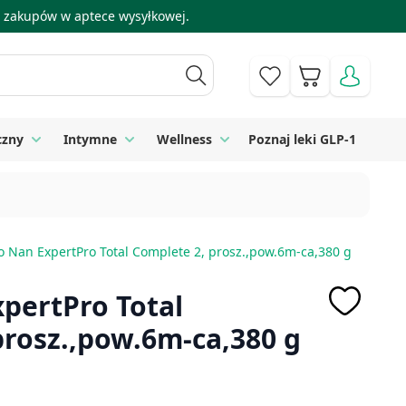
 i zakupów w aptece wysyłkowej.
Koszyk
czny
Intymne
Wellness
Poznaj leki GLP-1
 Higiena
Toggle submenu for Sprzęt medyczny
Toggle submenu for Intymne
Toggle submenu for Wellness
o Nan ExpertPro Total Complete 2, prosz.,pow.6m-ca,380 g
pertPro Total
prosz.,pow.6m-ca,380 g