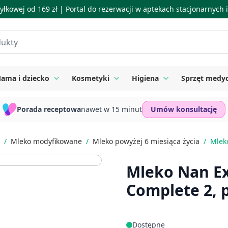
łkowej od 169 zł |
Portal do rezerwacji w aptekach stacjonarnych
ama i dziecko
Kosmetyki
Higiena
Sprzęt medy
ie
 submenu for Suplementy
Toggle submenu for Mama i dziecko
Toggle submenu for Kosmetyki
Toggle submenu for
Porada receptowa
nawet w 15 minut
Umów konsultację
/
Mleko modyfikowane
/
Mleko powyżej 6 miesiąca życia
/
Mlek
Mleko Nan Ex
Complete 2, 
Dostępne