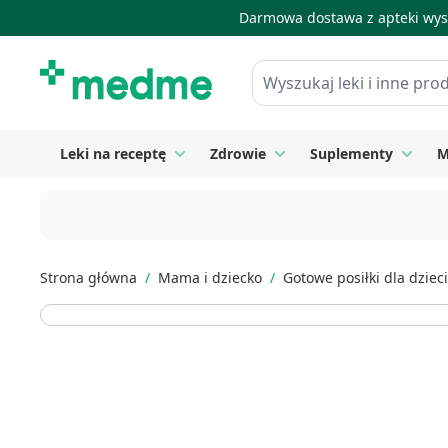
Darmowa dostawa z apteki wysy
Skip to Content
Wyszukaj leki i inne produkty
Leki na receptę
Zdrowie
Suplementy
M
Toggle submenu for Leki na receptę
Toggle submenu for Zdrow
Toggle
Strona główna
/
Mama i dziecko
/
Gotowe posiłki dla dzieci