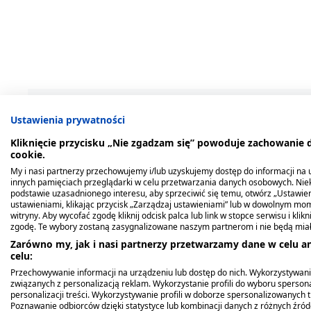
Bestsellery
Produkty z tej serii
Podobne
Ustawienia prywatności
Kliknięcie przycisku „Nie zgadzam się” powoduje zachowanie
cookie.
My i nasi partnerzy przechowujemy i/lub uzyskujemy dostęp do informacji na ur
innych pamięciach przeglądarki w celu przetwarzania danych osobowych. Ni
podstawie uzasadnionego interesu, aby sprzeciwić się temu, otwórz „Ustawie
ustawieniami, klikając przycisk „Zarządzaj ustawieniami” lub w dowolnym mom
witryny. Aby wycofać zgodę kliknij odcisk palca lub link w stopce serwisu i kli
zgodę. Te wybory zostaną zasygnalizowane naszym partnerom i nie będą mia
Zarówno my, jak i nasi partnerzy przetwarzamy dane w celu an
celu:
Przechowywanie informacji na urządzeniu lub dostęp do nich. Wykorzystywani
związanych z personalizacją reklam. Wykorzystanie profili do wyboru spersona
personalizacji treści. Wykorzystywanie profili w doborze spersonalizowanych t
Mleko Nan Supreme 2
Mleko Nan Optipro 2,
NanCare Flora
Nestle Nan Expertpro H
Nestle Nan Expertpro H
Bebiko 1 nutriFLOR
Poznawanie odbiorców dzięki statystyce lub kombinacji danych z różnych źró