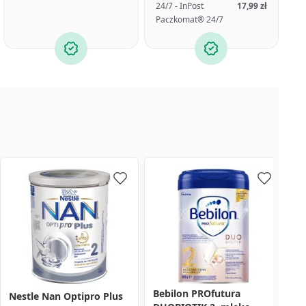
24/7 - InPost
17,99 zł
Paczkomat® 24/7
Bebilon PROfutura
B
Nestle Nan Optipro Plus