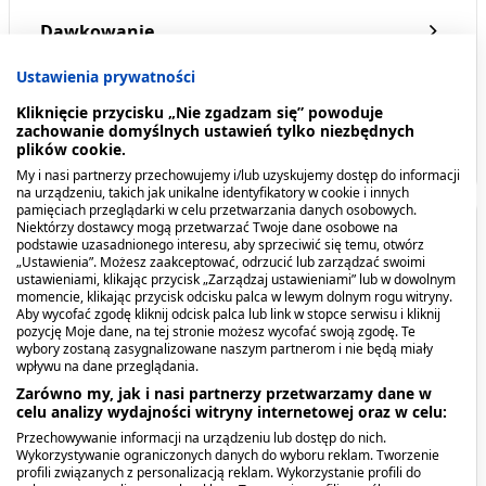
Dawkowanie
Ustawienia prywatności
Przeciwwskazania. Kto nie powinien
przyjmować produktu?
Kliknięcie przycisku „Nie zgadzam się” powoduje
zachowanie domyślnych ustawień tylko niezbędnych
plików cookie.
Pokaż więcej
My i nasi partnerzy przechowujemy i/lub uzyskujemy dostęp do informacji
na urządzeniu, takich jak unikalne identyfikatory w cookie i innych
pamięciach przeglądarki w celu przetwarzania danych osobowych.
Niektórzy dostawcy mogą przetwarzać Twoje dane osobowe na
Opis produktu
podstawie uzasadnionego interesu, aby sprzeciwić się temu, otwórz
„Ustawienia”. Możesz zaakceptować, odrzucić lub zarządzać swoimi
ustawieniami, klikając przycisk „Zarządzaj ustawieniami” lub w dowolnym
MoliCare Skin Pianka do mycia skóry, zawiera
momencie, klikając przycisk odcisku palca w lewym dolnym rogu witryny.
kreatynę, wspomaga mechanizmy obronne skóry.
Aby wycofać zgodę kliknij odcisk palca lub link w stopce serwisu i kliknij
pozycję Moje dane, na tej stronie możesz wycofać swoją zgodę. Te
Posiada neutralizator zapachu oraz pH neutralne
wybory zostaną zasygnalizowane naszym partnerom i nie będą miały
dla skóry. Zapewnia szybkie i łagodne
wpływu na dane przeglądania.
oczyszczanie silnie zabrudzonej powierzchni
Zarówno my, jak i nasi partnerzy przetwarzamy dane w
celu analizy wydajności witryny internetowej oraz w celu:
skóry.
Przechowywanie informacji na urządzeniu lub dostęp do nich.
Wykorzystywanie ograniczonych danych do wyboru reklam. Tworzenie
Kiedy stosować produkt?
profili związanych z personalizacją reklam. Wykorzystanie profili do