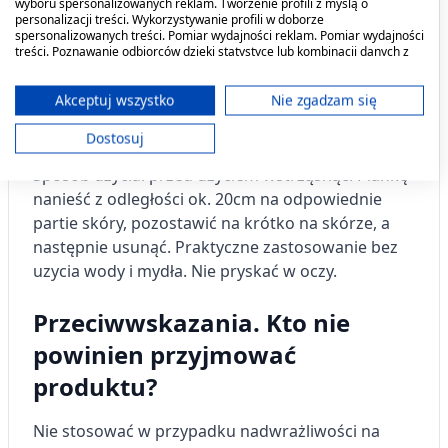
wyboru spersonalizowanych reklam. Tworzenie profili z myślą o
personalizacji treści. Wykorzystywanie profili w doborze
MoliCare Skin Pianka oczyszczająca polecana do
spersonalizowanych treści. Pomiar wydajności reklam. Pomiar wydajności
treści. Poznawanie odbiorców dzięki statystyce lub kombinacji danych z
specjalistycznej pielęgnacji skóry dla osób z
różnych źródeł. Opracowywanie i ulepszanie usług. Wykorzystywanie
problemem nietrzymania moczu.
ograniczonych danych do wyboru treści.
Dane mogą być udostępniane poza Unię Europejską i wysyłane do USA.
Akceptuj wszystko
Nie zgadzam się
Twoja zgoda i polityka cookie dotyczą wyłącznie tej witryny/aplikacji.
Dawkowanie
Dostosuj
Wyświetl listę partnerów (11 dostawców IAB)
Sposób użycia: przed użyciem wstrząsnąć. Piankę
Używamy Twoich danych w następujących celach:
nanieść z odległości ok. 20cm na odpowiednie
Cele przetwarzania IAB:
partie skóry, pozostawić na krótko na skórze, a
Przechowywanie informacji na urządzeniu
następnie usunąć. Praktyczne zastosowanie bez
lub dostęp do nich
uzycia wody i mydła. Nie pryskać w oczy.
Wykorzystywanie ograniczonych danych do
wyboru reklam
Przeciwwskazania. Kto nie
Tworzenie profili w celu
powinien przyjmować
spersonalizowanych reklam
produktu?
Wykorzystanie profili do wyboru
spersonalizowanych reklam
Nie stosować w przypadku nadwrażliwości na