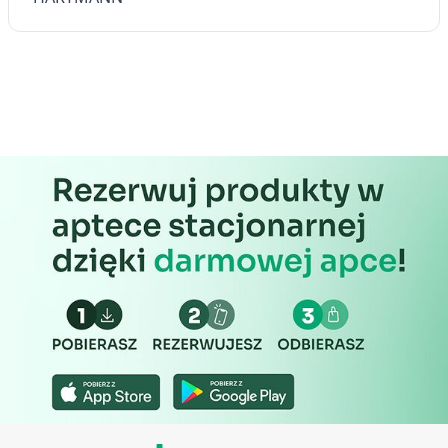
aktywnie żądanych informacji
Cele przetwarzania inne niż IAB:
Niezbędne
Wydajność (Performance)
Reklama / śledzenie