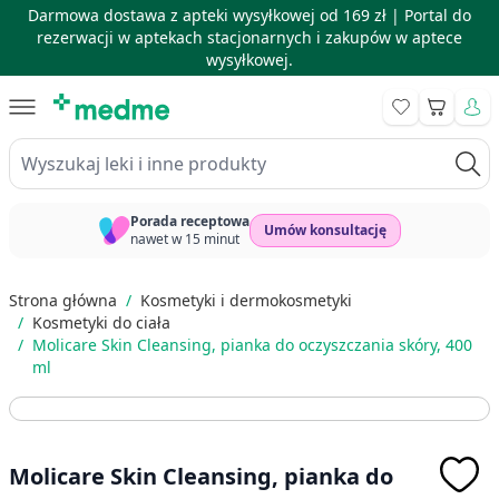
Darmowa dostawa z apteki wysyłkowej od 169 zł |
Portal do
rezerwacji w aptekach stacjonarnych i zakupów w aptece
wysyłkowej.
Skip to Content
Koszyk
Wyszukaj leki i inne produkty
Porada receptowa
Umów konsultację
nawet w 15 minut
Strona główna
/
Kosmetyki i dermokosmetyki
/
Kosmetyki do ciała
/
Molicare Skin Cleansing, pianka do oczyszczania skóry, 400
ml
Molicare Skin Cleansing, pianka do