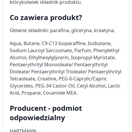
którykolwiek składnik produktu.
Tworzenie profili w celu personalizacji treści
Co zawiera produkt?
Wykorzystywanie profili w celu doboru
spersonalizowanych treści
Główne składniki: parafina, gliceryna, kreatyna.
Pomiar efektywności reklam
Aqua, Butane, C9-C13 Isoparaffine, Isobutane,
Pomiar efektywności treści
Sodium Lauroyl Sarcosinate, Parfum, Phenylethyl
Alcohol, Ethylhexylglycerin, Isopropyl Myristate,
Rozumienie odbiorców dzięki statystyce lub
kombinacji danych z różnych źródeł
Pentaerythrityl Monooleate/ Pentaerythrityl
Dioleate/ Pentaerythrityl Trioleate/ Pentaerythrityl
Rozwój i ulepszanie usług
Tetraoleate,
Creatine,
PEG-6-Caprylic/Capric
Glycerides, PEG-34 Castor Oil, Cetyl Alcohol,
Lactic
Wykorzystywanie ograniczonych danych do
wyboru treści
Acid,
Propane, Cocamide MEA.
Funkcje specjalne IAB:
Producent - podmiot
Użycie dokładnych danych
odpowiedzialny
geolokalizacyjnych
Identyfikowanie urządzeń na podstawie
HARTMANN