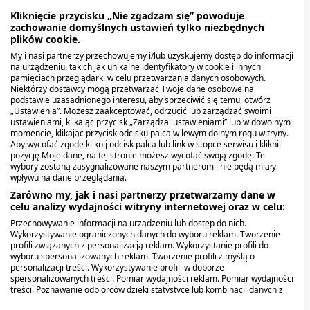
Kliknięcie przycisku „Nie zgadzam się” powoduje
zachowanie domyślnych ustawień tylko niezbędnych
plików cookie.
My i nasi partnerzy przechowujemy i/lub uzyskujemy dostęp do informacji
na urządzeniu, takich jak unikalne identyfikatory w cookie i innych
pamięciach przeglądarki w celu przetwarzania danych osobowych.
Niektórzy dostawcy mogą przetwarzać Twoje dane osobowe na
podstawie uzasadnionego interesu, aby sprzeciwić się temu, otwórz
„Ustawienia”. Możesz zaakceptować, odrzucić lub zarządzać swoimi
ustawieniami, klikając przycisk „Zarządzaj ustawieniami” lub w dowolnym
momencie, klikając przycisk odcisku palca w lewym dolnym rogu witryny.
Aby wycofać zgodę kliknij odcisk palca lub link w stopce serwisu i kliknij
pozycję Moje dane, na tej stronie możesz wycofać swoją zgodę. Te
Atopigo, koncentrat do
Cetaphil EM, emulsja
Alantan Plus, (20 mg + 50
Linomag, olejek do
Mustela Bebe-Enfant,
Linomag, 200 mg/g,
wybory zostaną zasygnalizowane naszym partnerom i nie będą miały
wpływu na dane przeglądania.
kąpieli, 100 g
micelarna do mycia, z
mg)/g, maść, 30 g
kąpieli, dla dzieci i
łagodzacy żel do mycia,
maść, 100 g
pompką, 236 ml
niemowląt, 400 ml
skóra bardzo wrażliwa,
Zarówno my, jak i nasi partnerzy przetwarzamy dane w
10,69 zł
42,99 zł
celu analizy wydajności witryny internetowej oraz w celu:
10,09 zł
48,29 zł
300 ml
44,09 zł
38,79 zł
Przechowywanie informacji na urządzeniu lub dostęp do nich.
Wykorzystywanie ograniczonych danych do wyboru reklam. Tworzenie
profili związanych z personalizacją reklam. Wykorzystanie profili do
wyboru spersonalizowanych reklam. Tworzenie profili z myślą o
personalizacji treści. Wykorzystywanie profili w doborze
spersonalizowanych treści. Pomiar wydajności reklam. Pomiar wydajności
treści. Poznawanie odbiorców dzięki statystyce lub kombinacji danych z
różnych źródeł. Opracowywanie i ulepszanie usług. Wykorzystywanie