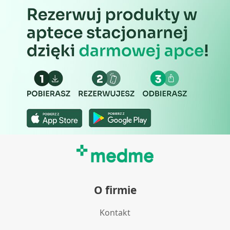
Pomiar efektywności reklam
Pomiar efektywności treści
Rozumienie odbiorców dzięki statystyce lub
kombinacji danych z różnych źródeł
Rozwój i ulepszanie usług
Wykorzystywanie ograniczonych danych do
wyboru treści
Funkcje specjalne IAB:
Użycie dokładnych danych
geolokalizacyjnych
Identyfikowanie urządzeń na podstawie
O firmie
aktywnie żądanych informacji
Cele przetwarzania inne niż IAB:
Kontakt
Niezbędne