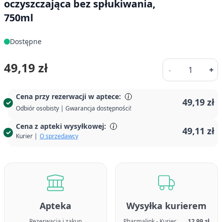
oczyszczająca bez spłukiwania,
750ml
Dostępne
Ilość
49,19 zł
-
+
Cena przy rezerwacji w aptece:
49,19 zł
Odbiór osobisty | Gwarancja dostępności!
Cena z apteki wysyłkowej:
49,11 zł
Kurier |
O sprzedawcy
Apteka
Wysyłka kurierem
Rezerwacja i zakup
Pharmalink - Kurier
12,99 zł