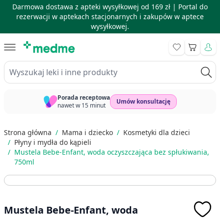
Darmowa dostawa z apteki wysyłkowej od 169 zł |
Portal do
rezerwacji w aptekach stacjonarnych i zakupów w aptece
wysyłkowej.
Skip to Content
Koszyk
Wyszukaj leki i inne produkty
Porada receptowa
Umów konsultację
nawet w 15 minut
Strona główna
/
Mama i dziecko
/
Kosmetyki dla dzieci
/
Płyny i mydła do kąpieli
/
Mustela Bebe-Enfant, woda oczyszczająca bez spłukiwania,
750ml
Mustela Bebe-Enfant, woda