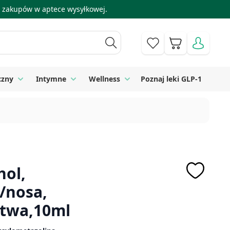
 i zakupów w aptece wysyłkowej.
Koszyk
czny
Intymne
Wellness
Poznaj leki GLP-1
 Higiena
Toggle submenu for Sprzęt medyczny
Toggle submenu for Intymne
Toggle submenu for Wellness
hol,
/nosa,
Litwa,10ml