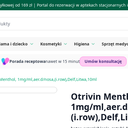
łkowej od 169 zł |
Portal do rezerwacji w aptekach stacjonarnych
ama i dziecko
Kosmetyki
Higiena
Sprzęt medy
ie
 submenu for Suplementy
Toggle submenu for Mama i dziecko
Toggle submenu for Kosmetyki
Toggle submenu for
Porada receptowa
nawet w 15 minut
Umów konsultację
 Menthol, 1mg/ml,aer.d/nosa,(i.row),Delf,Litwa,10ml
Otrivin Ment
1mg/ml,aer.d
(i.row),Delf,