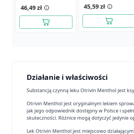
240 ml
nosa, 10 ml
nosa, 100 ml
(i.row)MDZ/PhP,Litwa,1
24,99 zł
20,99 zł
45,59 zł
46,49 zł
17,89 zł
18,99 zł
Działanie i właściwości
Substancją czynną leku Otrivin Menthol jest k
Otrivin Menthol jest oryginalnym lekiem spro
jak jego odpowiednik dostępny w Polsce i speł
skuteczności. Różnice mogą dotyczyć jedynie o
Otrivin Oddychaj Czysto
Otrivin Oddychaj Czysto,
Lek Otrivin Menthol jest miejscowo działającym
dla dzieci, aerozol do
aerozol do nosa, dorośli,