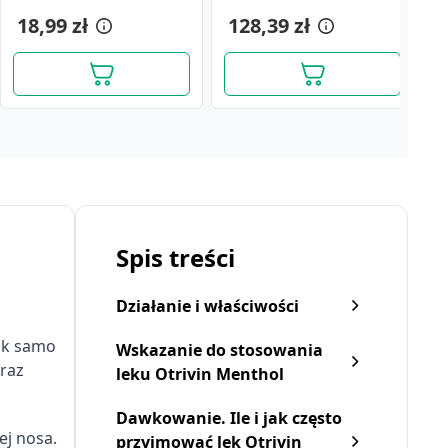
(i.row)MDZ/PhP,Litwa,10ml
pompka
18,99 zł
128,39 zł
6
Spis treści
Działanie i właściwości
ak samo
Wskazanie do stosowania
oraz
leku Otrivin Menthol
Dawkowanie. Ile i jak często
Otrivin Regeneracja, (1
Otrivin Menthol,
O
ej nosa.
przyjmować lek Otrivin
mg+50 mg)/ml, aer.do
1mg/ml,aer.d/nosa,
1