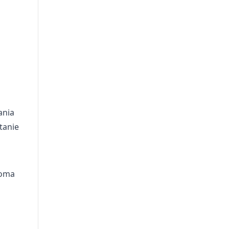
ania
tanie
woma