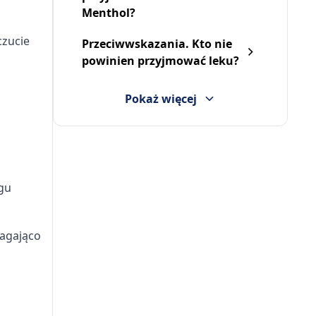
nosa, 10 ml,
Menthol?
(i.row)MDZ/PhP,Litwa,10ml
(
33,19 zł
18,99 zł
2
czucie
Przeciwwskazania. Kto nie
powinien przyjmować leku?
Pokaż więcej
gu
magająco