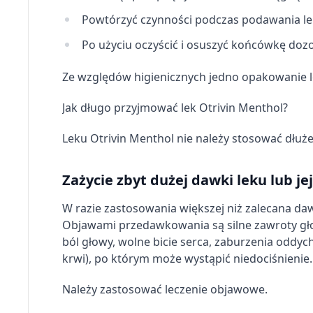
Powtórzyć czynności podczas podawania l
Po użyciu oczyścić i osuszyć końcówkę doz
Ze względów higienicznych jedno opakowanie l
Jak długo przyjmować lek Otrivin Menthol?
Leku Otrivin Menthol nie należy stosować dłużej
Zażycie zbyt dużej dawki leku lub je
W razie zastosowania większej niż zalecana daw
Objawami przedawkowania są silne zawroty gło
ból głowy, wolne bicie serca, zaburzenia oddych
krwi), po którym może wystąpić niedociśnienie.
Należy zastosować leczenie objawowe.