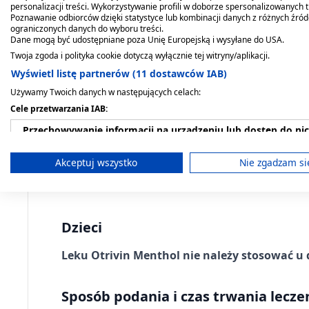
Dawkowanie. Ile i jak często 
personalizacji treści. Wykorzystywanie profili w doborze spersonalizowanych t
Poznawanie odbiorców dzięki statystyce lub kombinacji danych z różnych źró
ograniczonych danych do wyboru treści.
O wielkości dawki i metodzie leczenia decyduje
Dane mogą być udostępniane poza Unię Europejską i wysyłane do USA.
Twoja zgoda i polityka cookie dotyczą wyłącznie tej witryny/aplikacji.
Dorośli
Wyświetl listę partnerów (11 dostawców IAB)
Używamy Twoich danych w następujących celach:
Dorośli i młodzież w wieku powyżej 12 lat:
Cele przetwarzania IAB:
Przechowywanie informacji na urządzeniu lub dostęp do ni
1 dawka aerozolu leku Otrivin Menthol do
Wykorzystywanie ograniczonych danych do wyboru reklam
Zaleca się, aby ostatnią dawkę leku przyją
Akceptuj wszystko
Nie zgadzam si
Nie należy stosować więcej niż 3 razy na 
Tworzenie profili w celu spersonalizowanych reklam
Wykorzystanie profili do wyboru spersonalizowanych rekl
Dzieci
Tworzenie profili w celu personalizacji treści
Leku Otrivin Menthol nie należy stosować u d
Wykorzystywanie profili w celu doboru spersonalizowanych 
Sposób podania i czas trwania lecze
Pomiar efektywności reklam