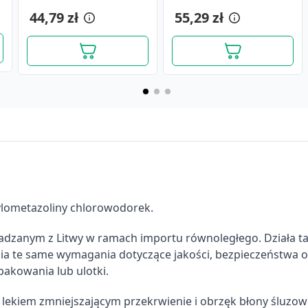
0ml
(i.row),InPh,Litwa,10ml
240 ml
17,99 zł
44,79 zł
21,19 zł
55,29 zł
sylometazoliny chlorowodorek.
wadzanym z Litwy w ramach importu równoległego. Działa t
nia te same wymagania dotyczące jakości, bezpieczeństwa 
pakowania lub ulotki.
Otrivin Menthol, 1
Otrivin Katar i Zatoki, 1
 lekiem zmniejszającym przekrwienie i obrzęk błony śluzow
mg/ml,aer.do nosa, 10 ml
mg/ml, aer.do nosa, 10