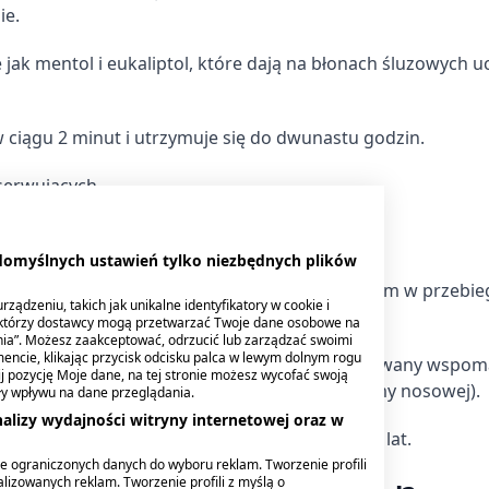
ie.
ml, but.
34,49 zł
33,19 zł
 jak mentol i eukaliptol, które dają na błonach śluzowych u
w ciągu 2 minut i utrzymuje się do dwunastu godzin.
serwujących.
 Otrivin Menthol
 domyślnych ustawień tylko niezbędnych plików
 przekrwieniu błony śluzowej nosa występującym w przebie
ządzeniu, takich jak unikalne identyfikatory w cookie i
palenia błony śluzowej nosa, zapalenia zatok.
ektórzy dostawcy mogą przetwarzać Twoje dane osobowe na
nia”. Możesz zaakceptować, odrzucić lub zarządzać swoimi
encie, klikając przycisk odcisku palca w lewym dolnym rogu
owej jamy nosowo-gardłowej, lek może być stosowany wspo
knij pozycję Moje dane, na tej stronie możesz wycofać swoją
thol ułatwia wziernikowanie nosa (badanie jamy nosowej).
ły wpływu na dane przeglądania.
alizy wydajności witryny internetowej oraz w
a u dorosłych i młodzieży w wieku powyżej 12 lat.
e ograniczonych danych do wyboru reklam. Tworzenie profili
lizowanych reklam. Tworzenie profili z myślą o