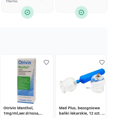
Thermo
Otrivin Menthol,
Med Plus, bezogniowe
X
1mg/ml,aer.d/nosa,
bańki lekarskie, 12 szt. +
k