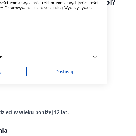
przyjmować lek Otrivin Menthol?
reści. Pomiar wydajności reklam. Pomiar wydajności treści.
deł. Opracowywanie i ulepszanie usług. Wykorzystywanie
 lekarz prowadzący.
ch
 każdego otworu nosowego do 3 razy na dobę.
ć bezpośrednio przed pójściem spać.
ę
Dostosuj
dobę do każdego otworu nosowego.
am
zieci w wieku poniżej 12 lat.
treści
nia