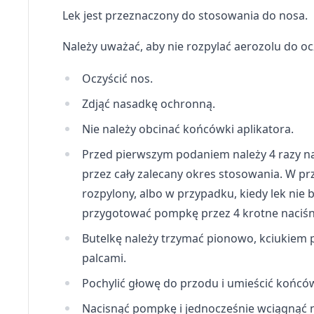
Lek jest przeznaczony do stosowania do nosa.
Pomiar efektywności treści
Należy uważać, aby nie rozpylać aerozolu do oc
Rozumienie odbiorców dzięki statystyce lub kombinacji dan
Rozwój i ulepszanie usług
Oczyścić nos.
Zdjąć nasadkę ochronną.
Wykorzystywanie ograniczonych danych do wyboru treści
Nie należy obcinać końcówki aplikatora.
Funkcje specjalne IAB:
Użycie dokładnych danych geolokalizacyjnych
Przed pierwszym podaniem należy 4 razy 
przez cały zalecany okres stosowania. W pr
Identyfikowanie urządzeń na podstawie aktywnie żądanych 
rozpylony, albo w przypadku, kiedy lek nie 
Cele przetwarzania inne niż IAB:
przygotować pompkę przez 4 krotne naciśnię
Niezbędne
Butelkę należy trzymać pionowo, kciukiem
Wydajność (Performance)
palcami.
Reklama / śledzenie
Pochylić głowę do przodu i umieścić końc
Nacisnąć pompkę i jednocześnie wciągnąć 