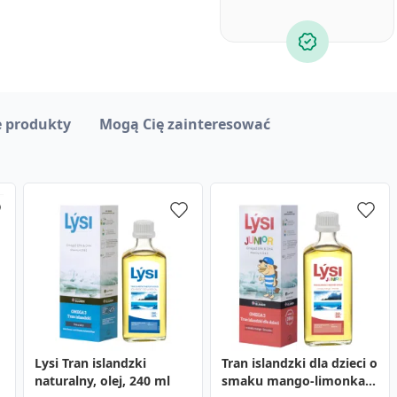
 produkty
Mogą Cię zainteresować
u
Lysi Tran islandzki
Otrivin Menthol,
Novativ Na zatoki Hot,
Tran islandzki dla dzieci o
naturalny, olej, 240 ml
1mg/ml,aer.d/nosa,
proszek, 10 saszetek
smaku mango-limonka,