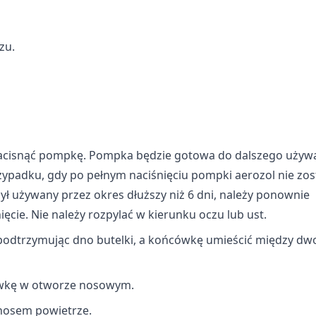
zu.
ych z różnych źródeł
nacisnąć pompkę. Pompka będzie gotowa do dalszego używ
zypadku, gdy po pełnym naciśnięciu pompki aerozol nie zos
informacji
był używany przez okres dłuższy niż 6 dni, należy ponownie
cie. Nie należy rozpylać w kierunku oczu lub ust.
 podtrzymując dno butelki, a końcówkę umieścić między d
ówkę w otworze nosowym.
nosem powietrze.