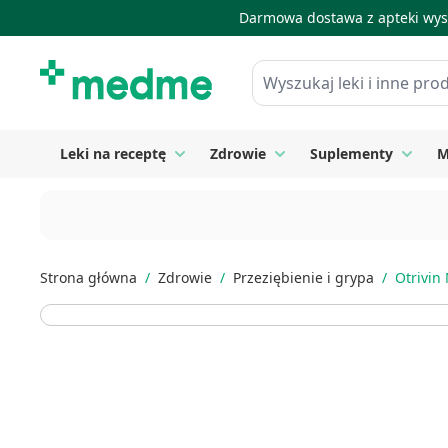
Darmowa dostawa z apteki wysy
Skip to Content
Wyszukaj leki i inne produkty
Leki na receptę
Zdrowie
Suplementy
M
Toggle submenu for Leki na receptę
Toggle submenu for Zdrow
Toggle
Strona główna
/
Zdrowie
/
Przeziębienie i grypa
/
Otrivin