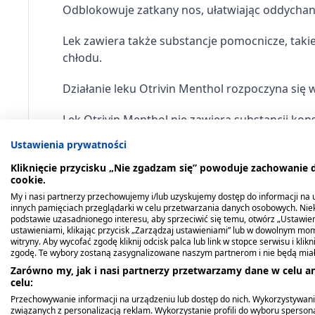
Odblokowuje zatkany nos, ułatwiając oddychan
nosa, 100 ml
100 ml
29,69 zł
29,69 zł
Lek zawiera także substancje pomocnicze, takie
chłodu.
Działanie leku Otrivin Menthol rozpoczyna się 
Lek Otrivin Menthol nie zawiera substancji kon
Ustawienia prywatności
Wskazanie do stosowania leku
Kliknięcie przycisku „Nie zgadzam się” powoduje zachowanie
cookie.
Lek Otrivin Menthol stosuje się w nadmiernym
My i nasi partnerzy przechowujemy i/lub uzyskujemy dostęp do informacji na ur
przeziębienia, kataru siennego, alergicznego za
innych pamięciach przeglądarki w celu przetwarzania danych osobowych. Ni
podstawie uzasadnionego interesu, aby sprzeciwić się temu, otwórz „Ustawie
ustawieniami, klikając przycisk „Zarządzaj ustawieniami” lub w dowolnym mom
Dzięki zmniejszaniu przekrwienia błony śluz
witryny. Aby wycofać zgodę kliknij odcisk palca lub link w stopce serwisu i kli
w zapaleniu ucha środkowego. Lek Otrivin Men
zgodę. Te wybory zostaną zasygnalizowane naszym partnerom i nie będą mia
Zarówno my, jak i nasi partnerzy przetwarzamy dane w celu an
Lek Otrivin Menthol jest wskazany do stosowani
celu:
Przechowywanie informacji na urządzeniu lub dostęp do nich. Wykorzystywani
związanych z personalizacją reklam. Wykorzystanie profili do wyboru spersona