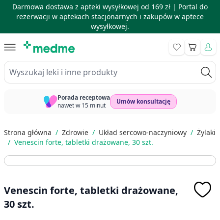
Darmowa dostawa z apteki wysyłkowej od 169 zł |
Portal do
rezerwacji w aptekach stacjonarnych i zakupów w aptece
wysyłkowej.
Skip to Content
Koszyk
Wyszukaj leki i inne produkty
Porada receptowa
Umów konsultację
nawet w 15 minut
Strona główna
/
Zdrowie
/
Układ sercowo-naczyniowy
/
Żylaki
/
Venescin forte, tabletki drażowane, 30 szt.
Venescin forte, tabletki drażowane,
30 szt.