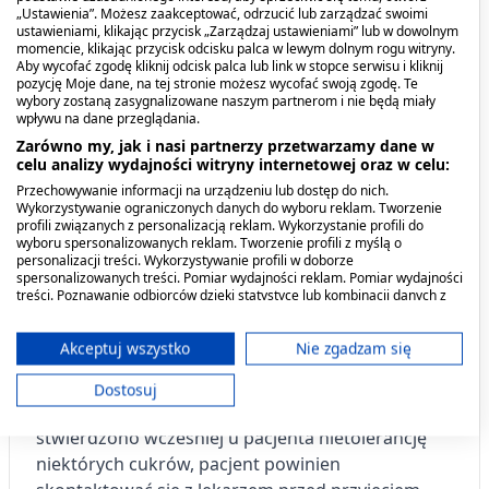
„Ustawienia”. Możesz zaakceptować, odrzucić lub zarządzać swoimi
powinien przyjmować
ustawieniami, klikając przycisk „Zarządzaj ustawieniami” lub w dowolnym
momencie, klikając przycisk odcisku palca w lewym dolnym rogu witryny.
produktu?
Aby wycofać zgodę kliknij odcisk palca lub link w stopce serwisu i kliknij
pozycję Moje dane, na tej stronie możesz wycofać swoją zgodę. Te
wybory zostaną zasygnalizowane naszym partnerom i nie będą miały
Kiedy nie stosować leku Venescin forte
wpływu na dane przeglądania.
Zarówno my, jak i nasi partnerzy przetwarzamy dane w
- jeśli pacjent ma uczulenie na substancje czynne
celu analizy wydajności witryny internetowej oraz w celu:
lub którykolwiek z pozostałych składników tego
Przechowywanie informacji na urządzeniu lub dostęp do nich.
Wykorzystywanie ograniczonych danych do wyboru reklam. Tworzenie
leku.
profili związanych z personalizacją reklam. Wykorzystanie profili do
wyboru spersonalizowanych reklam. Tworzenie profili z myślą o
personalizacji treści. Wykorzystywanie profili w doborze
spersonalizowanych treści. Pomiar wydajności reklam. Pomiar wydajności
treści. Poznawanie odbiorców dzięki statystyce lub kombinacji danych z
Ostrzeżenia i środki ostrożności
różnych źródeł. Opracowywanie i ulepszanie usług. Wykorzystywanie
ograniczonych danych do wyboru treści.
Dane mogą być udostępniane poza Unię Europejską i wysyłane do USA.
Akceptuj wszystko
Nie zgadzam się
Zastosowanie w żylakach wymaga wcześniejszej
Twoja zgoda i polityka cookie dotyczą wyłącznie tej witryny/aplikacji.
konsultacji z lekarzem. Lek Venescin forte zawiera
Dostosuj
Wyświetl listę partnerów (11 dostawców IAB)
sacharozę i laktozę jednowodną. Jeżeli
Używamy Twoich danych w następujących celach:
stwierdzono wcześniej u pacjenta nietolerancję
Cele przetwarzania IAB:
niektórych cukrów, pacjent powinien