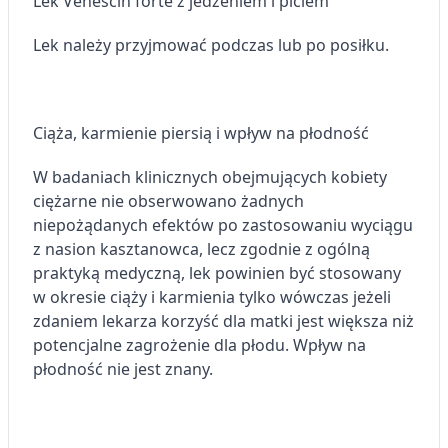
Lek Venescin forte z jedzeniem i piciem
Rozwój i ulepszanie usług
Lek należy przyjmować podczas lub po posiłku.
Wykorzystywanie ograniczonych danych do
wyboru treści
Funkcje specjalne IAB:
Ciąża, karmienie piersią i wpływ na płodność
Użycie dokładnych danych
geolokalizacyjnych
W badaniach klinicznych obejmujących kobiety
ciężarne nie obserwowano żadnych
Identyfikowanie urządzeń na podstawie
aktywnie żądanych informacji
niepożądanych efektów po zastosowaniu wyciągu
z nasion kasztanowca, lecz zgodnie z ogólną
Cele przetwarzania inne niż IAB:
praktyką medyczną, lek powinien być stosowany
Niezbędne
w okresie ciąży i karmienia tylko wówczas jeżeli
zdaniem lekarza korzyść dla matki jest większa niż
Wydajność (Performance)
potencjalne zagrożenie dla płodu. Wpływ na
Reklama / śledzenie
płodność nie jest znany.