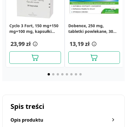
Cyclo 3 Fort, 150 mg+150
Aescin, 20
Cerkoderm 15, krem
Dobenox, 250 mg,
Aescin, żel, 40 g
Alantan Plus Altek,
mg+100 mg, kapsułki
mg,tabl.dojelit.,
mocznikowy z AHA, 75 ml
tabletki powlekane, 30
zasypka, 100 g
twarde, 30 szt.
(i.row),MDZ/PhP,Czechy,
szt.
15,69 zł
12,99 zł
30 szt
23,99 zł
15,39 zł
13,19 zł
30,99 zł
Spis treści
Opis produktu