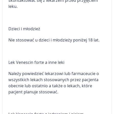
skontaktować się z lekarzem przed przyjęciem
Przechowywanie informacji na urządzeniu
lub dostęp do nich
leku.
Wykorzystywanie ograniczonych danych do
wyboru reklam
Dzieci i młodzież
Tworzenie profili w celu
spersonalizowanych reklam
Nie stosować u dzieci i młodzieży poniżej 18 lat.
Wykorzystanie profili do wyboru
spersonalizowanych reklam
Tworzenie profili w celu personalizacji treści
Lek Venescin forte a inne leki
Wykorzystywanie profili w celu doboru
Należy powiedzieć lekarzowi lub farmaceucie o
spersonalizowanych treści
wszystkich lekach stosowanych przez pacjenta
Pomiar efektywności reklam
obecnie lub ostatnio a także o lekach, które
pacjent planuje stosować.
Pomiar efektywności treści
Rozumienie odbiorców dzięki statystyce lub
kombinacji danych z różnych źródeł