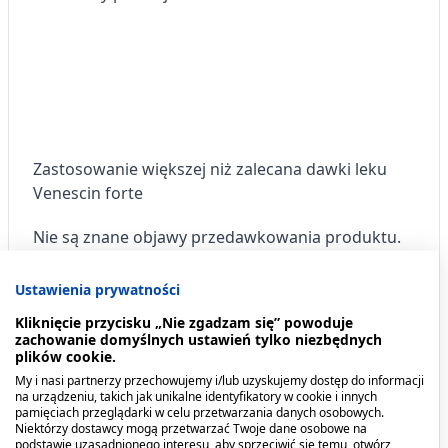
Zastosowanie większej niż zalecana dawki leku
Venescin forte
Nie są znane objawy przedawkowania produktu.
Ustawienia prywatności
Kliknięcie przycisku „Nie zgadzam się” powoduje
Pominięcie zastosowania leku Venescin forte
zachowanie domyślnych ustawień tylko niezbędnych
plików cookie.
Nie należy stosować dawki podwójnej w celu
My i nasi partnerzy przechowujemy i/lub uzyskujemy dostęp do informacji
uzupełnienia pominiętej dawki.
na urządzeniu, takich jak unikalne identyfikatory w cookie i innych
pamięciach przeglądarki w celu przetwarzania danych osobowych.
Niektórzy dostawcy mogą przetwarzać Twoje dane osobowe na
Przeciwwskazania. Kto nie
podstawie uzasadnionego interesu, aby sprzeciwić się temu, otwórz