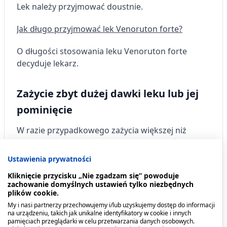
Lek należy przyjmować doustnie.
Jak długo przyjmować lek Venoruton forte?
O długości stosowania leku Venoruton forte
decyduje lekarz.
Zażycie zbyt dużej dawki leku lub jej
pominięcie
W razie przypadkowego zażycia większej niż
zalecana dawki leku należy skontaktować się z
lekarzem.
Ustawienia prywatności
Kliknięcie przycisku „Nie zgadzam się” powoduje
Nie należy stosować dawki podwójnej w celu
zachowanie domyślnych ustawień tylko niezbędnych
uzupełnienia pominiętej dawki.
plików cookie.
My i nasi partnerzy przechowujemy i/lub uzyskujemy dostęp do informacji
Przeciwwskazania. Kto nie
na urządzeniu, takich jak unikalne identyfikatory w cookie i innych
pamięciach przeglądarki w celu przetwarzania danych osobowych.