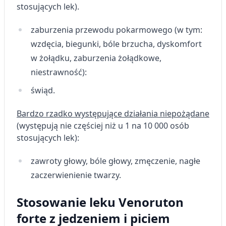
kombinacji danych z różnych źródeł
stosujących lek).
Rozwój i ulepszanie usług
zaburzenia przewodu pokarmowego (w tym:
wzdęcia, biegunki, bóle brzucha, dyskomfort
Wykorzystywanie ograniczonych danych do
wyboru treści
w żołądku, zaburzenia żołądkowe,
Funkcje specjalne IAB:
niestrawność):
Użycie dokładnych danych
świąd.
geolokalizacyjnych
Bardzo rzadko występujące działania niepożądane
Identyfikowanie urządzeń na podstawie
aktywnie żądanych informacji
(występują nie częściej niż u 1 na 10 000 osób
stosujących lek):
Cele przetwarzania inne niż IAB:
Niezbędne
zawroty głowy, bóle głowy, zmęczenie, nagłe
zaczerwienienie twarzy.
Wydajność (Performance)
Reklama / śledzenie
Stosowanie leku Venoruton
forte z jedzeniem i piciem