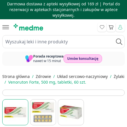
Darmowa dostawa z apteki wysyłkowej od 169 zł |
Portal do
rezerwacji w aptekach stacjonarnych i zakupów w aptece
wysyłkowej.
Skip to Content
Koszyk
Wyszukaj leki i inne produkty
Porada receptowa
Umów konsultację
nawet w 15 minut
Strona główna
/
Zdrowie
/
Układ sercowo-naczyniowy
/
Żylaki
/
Venoruton Forte, 500 mg, tabletki, 60 szt.