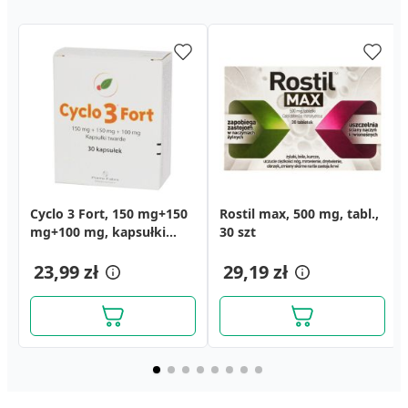
Cyclo 3 Fort, 150 mg+150
Diosmina Colfarm Max,
Cerkoderm 15, krem
Rostil max, 500 mg, tabl.,
Diohespan max, 1000 mg,
Alantan Plus Altek,
mg+100 mg, kapsułki
1000 mg, tabletki, 60 szt.
mocznikowy z AHA, 75 ml
30 szt
tabletki, 60 szt.
zasypka, 100 g
twarde, 30 szt.
15,69 zł
12,99 zł
23,99 zł
50,39 zł
29,19 zł
71,29 zł