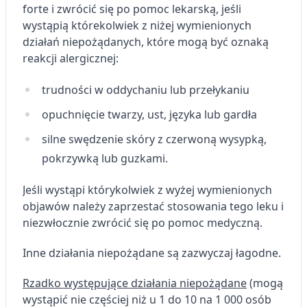
forte i zwrócić się po pomoc lekarską, jeśli
Przechowywanie informacji na urządzeniu
wystąpią którekolwiek z niżej wymienionych
lub dostęp do nich
działań niepożądanych, które mogą być oznaką
Wykorzystywanie ograniczonych danych do
reakcji alergicznej:
wyboru reklam
trudności w oddychaniu lub przełykaniu
Tworzenie profili w celu
spersonalizowanych reklam
opuchnięcie twarzy, ust, języka lub gardła
Wykorzystanie profili do wyboru
silne swędzenie skóry z czerwoną wysypką,
spersonalizowanych reklam
pokrzywką lub guzkami.
Tworzenie profili w celu personalizacji treści
Jeśli wystąpi którykolwiek z wyżej wymienionych
Wykorzystywanie profili w celu doboru
objawów należy zaprzestać stosowania tego leku i
spersonalizowanych treści
niezwłocznie zwrócić się po pomoc medyczną.
Pomiar efektywności reklam
Inne działania niepożądane są zazwyczaj łagodne.
Pomiar efektywności treści
Rzadko występujące działania niepożądane
(mogą
wystąpić nie częściej niż u 1 do 10 na 1 000 osób
Rozumienie odbiorców dzięki statystyce lub