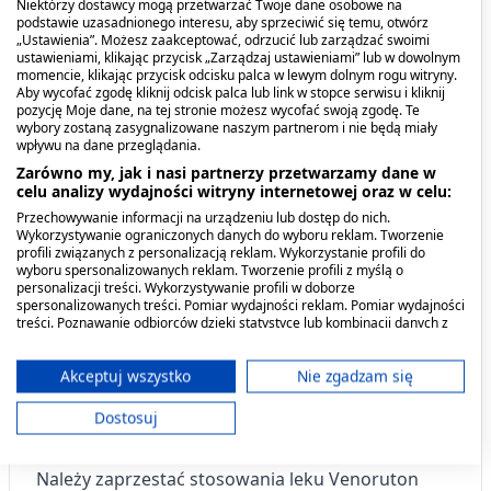
powinien przyjmować leku?
Niektórzy dostawcy mogą przetwarzać Twoje dane osobowe na
podstawie uzasadnionego interesu, aby sprzeciwić się temu, otwórz
„Ustawienia”. Możesz zaakceptować, odrzucić lub zarządzać swoimi
Jeśli pacjent ma uczulenie na substancję czynną
ustawieniami, klikając przycisk „Zarządzaj ustawieniami” lub w dowolnym
momencie, klikając przycisk odcisku palca w lewym dolnym rogu witryny.
lub którykolwiek z pozostałych składników tego
Aby wycofać zgodę kliknij odcisk palca lub link w stopce serwisu i kliknij
leku.
pozycję Moje dane, na tej stronie możesz wycofać swoją zgodę. Te
wybory zostaną zasygnalizowane naszym partnerom i nie będą miały
wpływu na dane przeglądania.
Działania niepożądane i skutki
Zarówno my, jak i nasi partnerzy przetwarzamy dane w
celu analizy wydajności witryny internetowej oraz w celu:
uboczne
Przechowywanie informacji na urządzeniu lub dostęp do nich.
Wykorzystywanie ograniczonych danych do wyboru reklam. Tworzenie
Podobnie jak inne leki, Venoruton forte może
profili związanych z personalizacją reklam. Wykorzystanie profili do
wyboru spersonalizowanych reklam. Tworzenie profili z myślą o
wywoływać działania niepożądane, które nie
personalizacji treści. Wykorzystywanie profili w doborze
występują u wszystkich pacjentów.
spersonalizowanych treści. Pomiar wydajności reklam. Pomiar wydajności
treści. Poznawanie odbiorców dzięki statystyce lub kombinacji danych z
różnych źródeł. Opracowywanie i ulepszanie usług. Wykorzystywanie
Niektóre działania niepożądane mogą być
ograniczonych danych do wyboru treści.
Dane mogą być udostępniane poza Unię Europejską i wysyłane do USA.
Akceptuj wszystko
Nie zgadzam się
poważne i występować bardzo rzadko (mogą
Twoja zgoda i polityka cookie dotyczą wyłącznie tej witryny/aplikacji.
wystąpić nie częściej niż u 1 na 10 000 osób
Dostosuj
Wyświetl listę partnerów (11 dostawców IAB)
stosujących lek).
Używamy Twoich danych w następujących celach:
Należy zaprzestać stosowania leku Venoruton
Cele przetwarzania IAB: