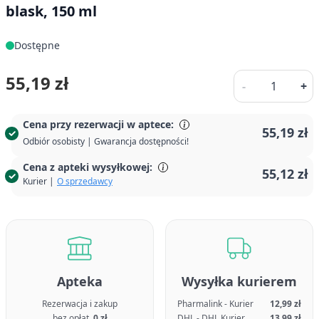
blask, 150 ml
Dostępne
Ilość
55,19 zł
-
+
Cena przy rezerwacji w aptece:
55,19 zł
Odbiór osobisty | Gwarancja dostępności!
Cena z apteki wysyłkowej:
55,12 zł
Kurier |
O sprzedawcy
Apteka
Wysyłka kurierem
Rezerwacja i zakup
Pharmalink - Kurier
12,99 zł
bez opłat,
0 zł
DHL - DHL Kurier
13,99 zł