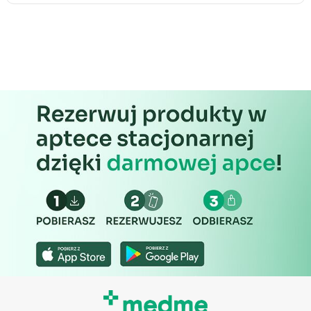
Rozwój i ulepszanie usług
Wykorzystywanie ograniczonych danych do
wyboru treści
Funkcje specjalne IAB:
Użycie dokładnych danych
geolokalizacyjnych
Identyfikowanie urządzeń na podstawie
aktywnie żądanych informacji
Cele przetwarzania inne niż IAB:
Niezbędne
Wydajność (Performance)
Reklama / śledzenie