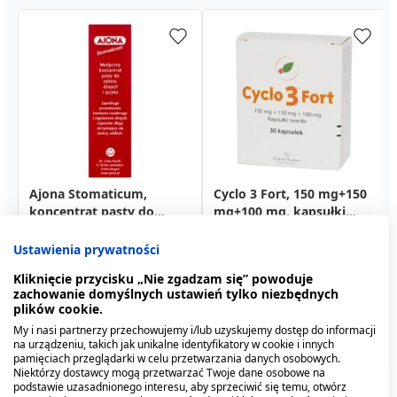
Ajona Stomaticum,
Allergika Hydrolotio
Masc z vit. A, ochronna,
Cyclo 3 Fort, 150 mg+150
CeraVe, krem-pianka do
La Roche-Posay Lipikar
koncentrat pasty do
Sensitive,
800 j.m./g, (Hasco), 25 g
mg+100 mg, kapsułki
mycia, 236 ml
Eczema MED, krem, 30 ml
zębów, 6 ml
bals.,nawilz.,sk.wraz.,200ml
twarde, 30 szt.
5,49 zł
88,99 zł
3,49 zł
57,69 zł
23,99 zł
45,39 zł
Ustawienia prywatności
Kliknięcie przycisku „Nie zgadzam się” powoduje
zachowanie domyślnych ustawień tylko niezbędnych
plików cookie.
My i nasi partnerzy przechowujemy i/lub uzyskujemy dostęp do informacji
na urządzeniu, takich jak unikalne identyfikatory w cookie i innych
pamięciach przeglądarki w celu przetwarzania danych osobowych.
Niektórzy dostawcy mogą przetwarzać Twoje dane osobowe na
podstawie uzasadnionego interesu, aby sprzeciwić się temu, otwórz