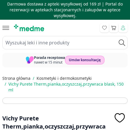
Darmowa dostawa z apteki wysyłkowej od 169 zł |
Portal do
rezerwacji w aptekach stacjonarnych i zakupów w aptece
wysyłkowej.
Skip to Content
Koszyk
Wyszukaj leki i inne produkty
Porada receptowa
Umów konsultację
nawet w 15 minut
Strona główna
/
Kosmetyki i dermokosmetyki
/
Vichy Purete Therm,pianka,oczyszczaj,przywraca blask, 150
ml
Vichy Purete
Therm,pianka,oczyszczaj,przywraca