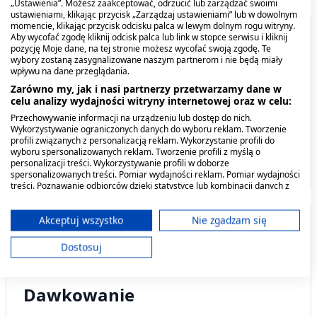
„Ustawienia”. Możesz zaakceptować, odrzucić lub zarządzać swoimi
ustawieniami, klikając przycisk „Zarządzaj ustawieniami” lub w dowolnym
momencie, klikając przycisk odcisku palca w lewym dolnym rogu witryny.
Spis treści
Aby wycofać zgodę kliknij odcisk palca lub link w stopce serwisu i kliknij
pozycję Moje dane, na tej stronie możesz wycofać swoją zgodę. Te
wybory zostaną zasygnalizowane naszym partnerom i nie będą miały
wpływu na dane przeglądania.
Kiedy stosować produkt?
Zarówno my, jak i nasi partnerzy przetwarzamy dane w
celu analizy wydajności witryny internetowej oraz w celu:
Dawkowanie
Przechowywanie informacji na urządzeniu lub dostęp do nich.
Wykorzystywanie ograniczonych danych do wyboru reklam. Tworzenie
Co zawiera produkt?
profili związanych z personalizacją reklam. Wykorzystanie profili do
wyboru spersonalizowanych reklam. Tworzenie profili z myślą o
personalizacji treści. Wykorzystywanie profili w doborze
Ostrzeżenia i środki ostrożności
Vichy Liftactiv Supreme,
Vichy Liftactiv Supreme
spersonalizowanych treści. Pomiar wydajności reklam. Pomiar wydajności
przeciwzmarszczkowy
Serum 10-oczy i rzęsy,
treści. Poznawanie odbiorców dzięki statystyce lub kombinacji danych z
różnych źródeł. Opracowywanie i ulepszanie usług. Wykorzystywanie
krem ujędrniający z
serum do twarzy, 15 ml
ograniczonych danych do wyboru treści.
kwasem hialuronowym
124,69 zł
107,99 zł
Kiedy stosować produkt?
Dane mogą być udostępniane poza Unię Europejską i wysyłane do USA.
Akceptuj wszystko
Nie zgadzam się
do skóry normalnej i
Twoja zgoda i polityka cookie dotyczą wyłącznie tej witryny/aplikacji.
mieszanej, 50 ml
Dostosuj
Wyświetl listę partnerów (11 dostawców IAB)
Codzienne oczyszczanie wrażliwej skóry twarzy.
Używamy Twoich danych w następujących celach:
Dawkowanie
Cele przetwarzania IAB:
Przechowywanie informacji na urządzeniu