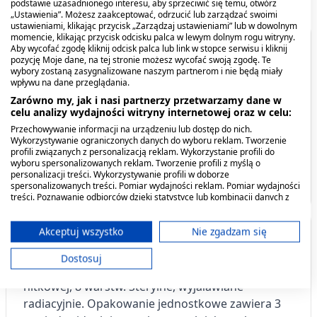
podstawie uzasadnionego interesu, aby sprzeciwić się temu, otwórz
„Ustawienia”. Możesz zaakceptować, odrzucić lub zarządzać swoimi
ustawieniami, klikając przycisk „Zarządzaj ustawieniami” lub w dowolnym
momencie, klikając przycisk odcisku palca w lewym dolnym rogu witryny.
Spis treści
Aby wycofać zgodę kliknij odcisk palca lub link w stopce serwisu i kliknij
pozycję Moje dane, na tej stronie możesz wycofać swoją zgodę. Te
wybory zostaną zasygnalizowane naszym partnerom i nie będą miały
wpływu na dane przeglądania.
Opis produktu
Zarówno my, jak i nasi partnerzy przetwarzamy dane w
celu analizy wydajności witryny internetowej oraz w celu:
Kiedy stosować produkt?
Przechowywanie informacji na urządzeniu lub dostęp do nich.
Wykorzystywanie ograniczonych danych do wyboru reklam. Tworzenie
Przechowywanie produktu
profili związanych z personalizacją reklam. Wykorzystanie profili do
wyboru spersonalizowanych reklam. Tworzenie profili z myślą o
personalizacji treści. Wykorzystywanie profili w doborze
Producent - podmiot odpowiedzialny
Viscoplast Opti-Plast,
Viscoplast Jałowa gaza
spersonalizowanych treści. Pomiar wydajności reklam. Pomiar wydajności
treści. Poznawanie odbiorców dzięki statystyce lub kombinacji danych z
plastry okulistyczne, 82
opatrunkowa bawełniana,
różnych źródeł. Opracowywanie i ulepszanie usług. Wykorzystywanie
mm x 57 mm, 10 szt.
17 nitkowa, 1/2 m2, 1 szt.
ograniczonych danych do wyboru treści.
26,69 zł
2,19 zł
Dane mogą być udostępniane poza Unię Europejską i wysyłane do USA.
Akceptuj wszystko
Nie zgadzam się
Opis produktu
Twoja zgoda i polityka cookie dotyczą wyłącznie tej witryny/aplikacji.
Dostosuj
Wyświetl listę partnerów (11 dostawców IAB)
Jałowe kompresy gazowe z gazy bawełnianej 17-
Używamy Twoich danych w następujących celach:
nitkowej, 8 warstw.
Sterylne, wyjaławiane
Cele przetwarzania IAB:
radiacyjnie.
Opakowanie jednostkowe zawiera 3