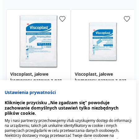
Viscoplast, jałowe
Viscoplast, jałowe
Swederm Hudsalva
Viscoplast, jałowe
Sterilux, kompresy jałowe
Blue Cap Spray, 100 ml
kompresy gazowe z gazy
kompresy gazowe z gazy
Sensitive, maść do skóry
kompresy gazowe z gazy
17-nitkowe, 12
bawełnianej, 17-nitkowe,
bawełnianej, 17-nitkowe,
suchej, 50 ml
bawełnianej, 17-nitkowe,
warstwowe, 5 cm x 5 cm,
24,59 zł
115,39 zł
Ustawienia prywatności
8 warstw, 10 cm x 10 cm,
8 warstw, 10 cm x 10 cm,
1,69 zł
1,69 zł
8 warstw, 7,5 cm x 7,5 cm,
3 szt.
1,09 zł
1,19 zł
3 szt.
3 szt.
3 szt.
Kliknięcie przycisku „Nie zgadzam się” powoduje
zachowanie domyślnych ustawień tylko niezbędnych
plików cookie.
My i nasi partnerzy przechowujemy i/lub uzyskujemy dostęp do informacji
na urządzeniu, takich jak unikalne identyfikatory w cookie i innych
pamięciach przeglądarki w celu przetwarzania danych osobowych.
Niektórzy dostawcy mogą przetwarzać Twoje dane osobowe na