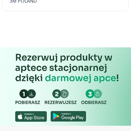
3M POLAND
Rozwój i ulepszanie usług
Wykorzystywanie ograniczonych danych do
wyboru treści
Funkcje specjalne IAB:
Użycie dokładnych danych
geolokalizacyjnych
Identyfikowanie urządzeń na podstawie
aktywnie żądanych informacji
Cele przetwarzania inne niż IAB:
Niezbędne
Wydajność (Performance)
Reklama / śledzenie