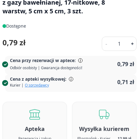
z gazy bawełnianej, 17-nitkowe, 8
warstw, 5 cm x 5 cm, 3 szt.
Dostępne
Ilość
0,79 zł
-
+
Cena przy rezerwacji w aptece:
0,79 zł
Odbiór osobisty | Gwarancja dostępności!
Cena z apteki wysyłkowej:
0,71 zł
Kurier |
O sprzedawcy
Apteka
Wysyłka kurierem
Rezerwacja i zakup
Pharmalink - Kurier
12,99 zł