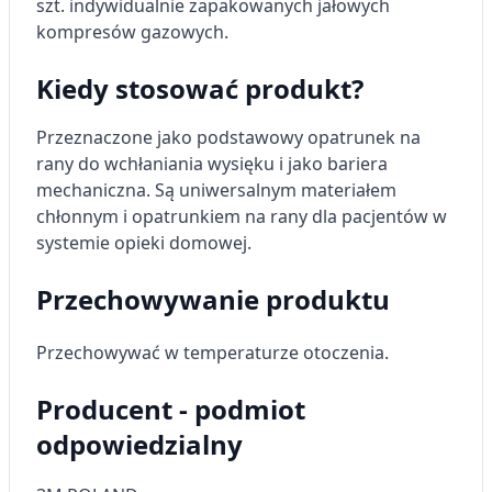
szt. indywidualnie zapakowanych jałowych
Przechowywanie informacji na urządzeniu
lub dostęp do nich
kompresów gazowych.
Wykorzystywanie ograniczonych danych do
Kiedy stosować produkt?
wyboru reklam
Przeznaczone jako podstawowy opatrunek na
Tworzenie profili w celu
spersonalizowanych reklam
rany do wchłaniania wysięku i jako bariera
mechaniczna. Są uniwersalnym materiałem
Wykorzystanie profili do wyboru
chłonnym i opatrunkiem na rany dla pacjentów w
spersonalizowanych reklam
systemie opieki domowej.
Tworzenie profili w celu personalizacji treści
Przechowywanie produktu
Wykorzystywanie profili w celu doboru
spersonalizowanych treści
Przechowywać w temperaturze otoczenia.
Pomiar efektywności reklam
Producent - podmiot
Pomiar efektywności treści
odpowiedzialny
Rozumienie odbiorców dzięki statystyce lub
kombinacji danych z różnych źródeł