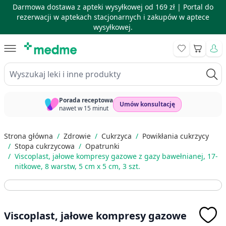
Darmowa dostawa z apteki wysyłkowej od 169 zł |
Portal do
rezerwacji w aptekach stacjonarnych i zakupów w aptece
wysyłkowej.
Skip to Content
Koszyk
Wyszukaj leki i inne produkty
Porada receptowa
Umów konsultację
nawet w 15 minut
Strona główna
/
Zdrowie
/
Cukrzyca
/
Powikłania cukrzycy
/
Stopa cukrzycowa
/
Opatrunki
/
Viscoplast, jałowe kompresy gazowe z gazy bawełnianej, 17-
nitkowe, 8 warstw, 5 cm x 5 cm, 3 szt.
Viscoplast, jałowe kompresy gazowe