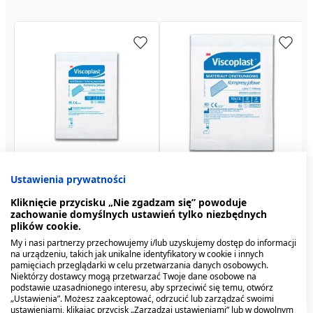
Viscoplast, jałowe
Viscoplast, jałowe
Swederm Hudsalva
Viscoplast, jałowe
Viscoplast, jałowe
Blue Cap Spray, 100 ml
Ustawienia prywatności
kompresy gazowe z gazy
kompresy gazowe z gazy
Sensitive, maść do skóry
kompresy gazowe z gazy
kompresy gazowe z gazy
bawełnianej, 17-nitkowe,
bawełnianej, 17-nitkowe,
suchej, 50 ml
bawełnianej, 17-nitkowe,
bawełnianej, 17-nitkowe,
24,59 zł
115,39 zł
Kliknięcie przycisku „Nie zgadzam się” powoduje
8 warstw, 5 cm x 5 cm, 3
8 warstw, 10 cm x 10 cm,
0,79 zł
1,69 zł
8 warstw, 10 cm x 10 cm,
8 warstw, 5 cm x 5 cm, 3
1,69 zł
0,79 zł
zachowanie domyślnych ustawień tylko niezbędnych
szt.
3 szt.
3 szt.
szt.
plików cookie.
My i nasi partnerzy przechowujemy i/lub uzyskujemy dostęp do informacji
na urządzeniu, takich jak unikalne identyfikatory w cookie i innych
pamięciach przeglądarki w celu przetwarzania danych osobowych.
Niektórzy dostawcy mogą przetwarzać Twoje dane osobowe na
podstawie uzasadnionego interesu, aby sprzeciwić się temu, otwórz
„Ustawienia”. Możesz zaakceptować, odrzucić lub zarządzać swoimi
ustawieniami, klikając przycisk „Zarządzaj ustawieniami” lub w dowolnym