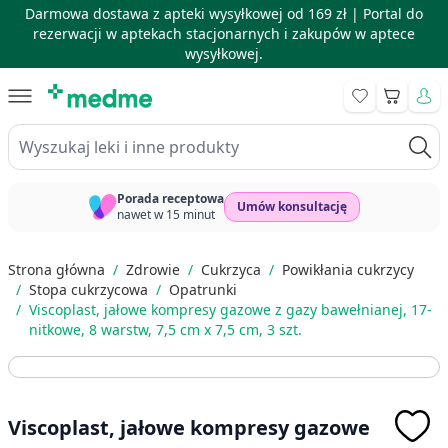
Darmowa dostawa z apteki wysyłkowej od 169 zł |
Portal do
rezerwacji w aptekach stacjonarnych i zakupów w aptece
wysyłkowej.
Skip to Content
Koszyk
Wyszukaj leki i inne produkty
Porada receptowa
Umów konsultację
nawet w 15 minut
Strona główna
/
Zdrowie
/
Cukrzyca
/
Powikłania cukrzycy
/
Stopa cukrzycowa
/
Opatrunki
/
Viscoplast, jałowe kompresy gazowe z gazy bawełnianej, 17-
nitkowe, 8 warstw, 7,5 cm x 7,5 cm, 3 szt.
Viscoplast, jałowe kompresy gazowe