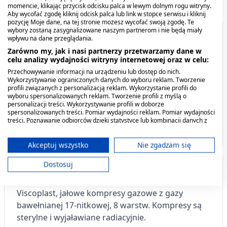
momencie, klikając przycisk odcisku palca w lewym dolnym rogu witryny.
Aby wycofać zgodę kliknij odcisk palca lub link w stopce serwisu i kliknij
pozycję Moje dane, na tej stronie możesz wycofać swoją zgodę. Te
wybory zostaną zasygnalizowane naszym partnerom i nie będą miały
Spis treści
wpływu na dane przeglądania.
Zarówno my, jak i nasi partnerzy przetwarzamy dane w
celu analizy wydajności witryny internetowej oraz w celu:
Opis produktu
Przechowywanie informacji na urządzeniu lub dostęp do nich.
Wykorzystywanie ograniczonych danych do wyboru reklam. Tworzenie
Kiedy stosować produkt?
profili związanych z personalizacją reklam. Wykorzystanie profili do
wyboru spersonalizowanych reklam. Tworzenie profili z myślą o
personalizacji treści. Wykorzystywanie profili w doborze
Przechowywanie produktu
spersonalizowanych treści. Pomiar wydajności reklam. Pomiar wydajności
treści. Poznawanie odbiorców dzięki statystyce lub kombinacji danych z
różnych źródeł. Opracowywanie i ulepszanie usług. Wykorzystywanie
Producent - podmiot odpowiedzialny
Viscoplast Opti-Plast,
Viscoplast Jałowa gaza
ograniczonych danych do wyboru treści.
plastry okulistyczne, 82
opatrunkowa bawełniana,
Dane mogą być udostępniane poza Unię Europejską i wysyłane do USA.
Akceptuj wszystko
Nie zgadzam się
mm x 57 mm, 10 szt.
17 nitkowa, 1/2 m2, 1 szt.
Twoja zgoda i polityka cookie dotyczą wyłącznie tej witryny/aplikacji.
26,69 zł
2,19 zł
Dostosuj
Opis produktu
Wyświetl listę partnerów (11 dostawców IAB)
Używamy Twoich danych w następujących celach:
Viscoplast, jałowe kompresy gazowe z gazy
Cele przetwarzania IAB:
bawełnianej 17-nitkowej, 8 warstw. Kompresy są
Przechowywanie informacji na urządzeniu
sterylne i wyjaławiane radiacyjnie.
lub dostęp do nich