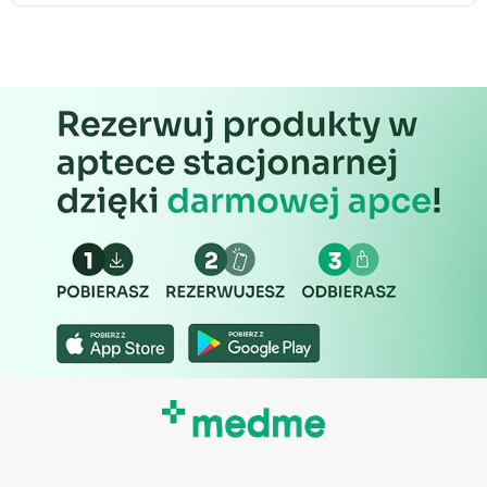
Wykorzystywanie ograniczonych danych do
wyboru treści
Funkcje specjalne IAB:
Użycie dokładnych danych
geolokalizacyjnych
Identyfikowanie urządzeń na podstawie
aktywnie żądanych informacji
Cele przetwarzania inne niż IAB:
Niezbędne
Wydajność (Performance)
Reklama / śledzenie