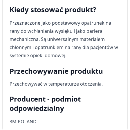
Kiedy stosować produkt?
Wykorzystywanie ograniczonych danych do
wyboru reklam
Przeznaczone jako podstawowy opatrunek na
Tworzenie profili w celu
spersonalizowanych reklam
rany do wchłaniania wysięku i jako bariera
mechaniczna. Są uniwersalnym materiałem
Wykorzystanie profili do wyboru
spersonalizowanych reklam
chłonnym i opatrunkiem na rany dla pacjentów w
systemie opieki domowej.
Tworzenie profili w celu personalizacji treści
Przechowywanie produktu
Wykorzystywanie profili w celu doboru
spersonalizowanych treści
Przechowywać w temperaturze otoczenia.
Pomiar efektywności reklam
Producent - podmiot
Pomiar efektywności treści
odpowiedzialny
Rozumienie odbiorców dzięki statystyce lub
kombinacji danych z różnych źródeł
3M POLAND
Rozwój i ulepszanie usług