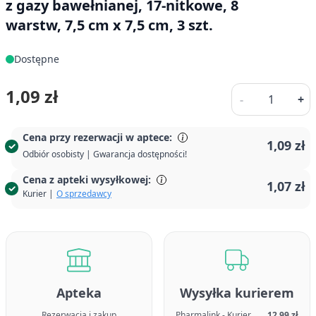
z gazy bawełnianej, 17-nitkowe, 8
warstw, 7,5 cm x 7,5 cm, 3 szt.
Dostępne
Ilość
1,09 zł
-
+
Cena przy rezerwacji w aptece:
1,09 zł
Odbiór osobisty | Gwarancja dostępności!
Cena z apteki wysyłkowej:
1,07 zł
Kurier |
O sprzedawcy
Apteka
Wysyłka kurierem
Rezerwacja i zakup
Pharmalink - Kurier
12,99 zł