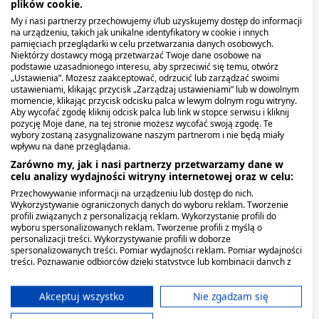
plików cookie.
My i nasi partnerzy przechowujemy i/lub uzyskujemy dostęp do informacji
na urządzeniu, takich jak unikalne identyfikatory w cookie i innych
pamięciach przeglądarki w celu przetwarzania danych osobowych.
Niektórzy dostawcy mogą przetwarzać Twoje dane osobowe na
podstawie uzasadnionego interesu, aby sprzeciwić się temu, otwórz
„Ustawienia”. Możesz zaakceptować, odrzucić lub zarządzać swoimi
ustawieniami, klikając przycisk „Zarządzaj ustawieniami” lub w dowolnym
momencie, klikając przycisk odcisku palca w lewym dolnym rogu witryny.
Aby wycofać zgodę kliknij odcisk palca lub link w stopce serwisu i kliknij
pozycję Moje dane, na tej stronie możesz wycofać swoją zgodę. Te
Icemix, aerozol, sztuczny
Olfen hydrożel (Olfen Żel),
Maść alpejska Linia
Diabolo Max Plaster silnie
AulinDol, 30 mg/g, żel, 50
Virde, końska maść
wybory zostaną zasygnalizowane naszym partnerom i nie będą miały
lód, 400 ml
wpływu na dane przeglądania.
10 mg/g, żel, 100 g (tuba)
Natury, silnie
rozgrzewający, 1 szt
g, tuba
rozgrzewająca z
rozgrzewająca, 100 ml
konopiami, 250 ml
Zarówno my, jak i nasi partnerzy przetwarzamy dane w
13,59 zł
22,69 zł
8,29 zł
celu analizy wydajności witryny internetowej oraz w celu:
26,29 zł
3,79 zł
24,49 zł
Przechowywanie informacji na urządzeniu lub dostęp do nich.
Wykorzystywanie ograniczonych danych do wyboru reklam. Tworzenie
profili związanych z personalizacją reklam. Wykorzystanie profili do
wyboru spersonalizowanych reklam. Tworzenie profili z myślą o
personalizacji treści. Wykorzystywanie profili w doborze
spersonalizowanych treści. Pomiar wydajności reklam. Pomiar wydajności
treści. Poznawanie odbiorców dzięki statystyce lub kombinacji danych z
różnych źródeł. Opracowywanie i ulepszanie usług. Wykorzystywanie
ograniczonych danych do wyboru treści.
Dane mogą być udostępniane poza Unię Europejską i wysyłane do USA.
Akceptuj wszystko
Nie zgadzam się
Twoja zgoda i polityka cookie dotyczą wyłącznie tej witryny/aplikacji.