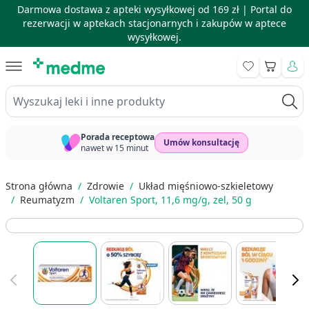
Darmowa dostawa z apteki wysyłkowej od 169 zł |
Portal do
rezerwacji w aptekach stacjonarnych i zakupów w aptece
wysyłkowej.
Skip to Content
Koszyk
Wyszukaj leki i inne produkty
Porada receptowa
Umów konsultację
nawet w 15 minut
Strona główna
/
Zdrowie
/
Układ mięśniowo-szkieletowy
/
Reumatyzm
/
Voltaren Sport, 11,6 mg/g, zel, 50 g