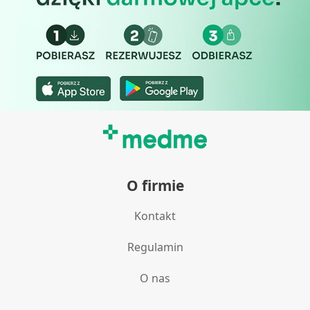
Pomiar efektywności treści
Rozumienie odbiorców dzięki statystyce lub
kombinacji danych z różnych źródeł
Rozwój i ulepszanie usług
Wykorzystywanie ograniczonych danych do
wyboru treści
Funkcje specjalne IAB:
Użycie dokładnych danych
geolokalizacyjnych
O firmie
Identyfikowanie urządzeń na podstawie
Kontakt
aktywnie żądanych informacji
Cele przetwarzania inne niż IAB:
Regulamin
Niezbędne
O nas
Wydajność (Performance)