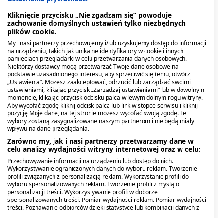
Kliknięcie przycisku „Nie zgadzam się” powoduje
Spis treści
zachowanie domyślnych ustawień tylko niezbędnych
plików cookie.
My i nasi partnerzy przechowujemy i/lub uzyskujemy dostęp do informacji
Opis produktu
na urządzeniu, takich jak unikalne identyfikatory w cookie i innych
pamięciach przeglądarki w celu przetwarzania danych osobowych.
Niektórzy dostawcy mogą przetwarzać Twoje dane osobowe na
Kiedy stosować produkt?
podstawie uzasadnionego interesu, aby sprzeciwić się temu, otwórz
„Ustawienia”. Możesz zaakceptować, odrzucić lub zarządzać swoimi
Dawkowanie
ustawieniami, klikając przycisk „Zarządzaj ustawieniami” lub w dowolnym
momencie, klikając przycisk odcisku palca w lewym dolnym rogu witryny.
Aby wycofać zgodę kliknij odcisk palca lub link w stopce serwisu i kliknij
Co zawiera produkt?
Ziaja, antyperspirant,
Ziaja Masło Kakaowe,
pozycję Moje dane, na tej stronie możesz wycofać swoją zgodę. Te
wybory zostaną zasygnalizowane naszym partnerom i nie będą miały
bloker, roll-on, 60 ml
krem, skóra normalna i
wpływu na dane przeglądania.
sucha, 50 ml
Pokaż więcej
Zarówno my, jak i nasi partnerzy przetwarzamy dane w
8,49 zł
5,59 zł
celu analizy wydajności witryny internetowej oraz w celu:
Przechowywanie informacji na urządzeniu lub dostęp do nich.
Opis produktu
Wykorzystywanie ograniczonych danych do wyboru reklam. Tworzenie
profili związanych z personalizacją reklam. Wykorzystanie profili do
wyboru spersonalizowanych reklam. Tworzenie profili z myślą o
Nawilżający krem z witaminami A, E, F i
personalizacji treści. Wykorzystywanie profili w doborze
spersonalizowanych treści. Pomiar wydajności reklam. Pomiar wydajności
prowitaminę B5.
treści. Poznawanie odbiorców dzięki statystyce lub kombinacji danych z
różnych źródeł. Opracowywanie i ulepszanie usług. Wykorzystywanie