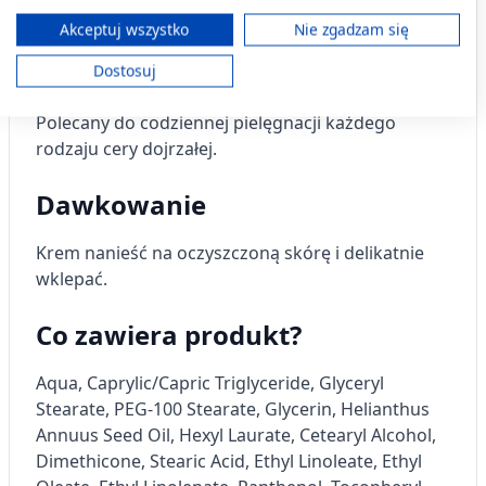
ograniczonych danych do wyboru treści.
Kiedy stosować produkt?
Dane mogą być udostępniane poza Unię Europejską i wysyłane do USA.
Akceptuj wszystko
Nie zgadzam się
Twoja zgoda i polityka cookie dotyczą wyłącznie tej witryny/aplikacji.
Delikatny krem pielęgnujący, bogaty w substancje
Dostosuj
Wyświetl listę partnerów (11 dostawców IAB)
nawilżające oraz witaminy A, B5(D-panthenol), E, F.
Używamy Twoich danych w następujących celach:
Polecany do codziennej pielęgnacji każdego
Cele przetwarzania IAB:
rodzaju cery dojrzałej.
Przechowywanie informacji na urządzeniu
lub dostęp do nich
Dawkowanie
Wykorzystywanie ograniczonych danych do
Krem nanieść na oczyszczoną skórę i delikatnie
wyboru reklam
wklepać.
Tworzenie profili w celu
spersonalizowanych reklam
Co zawiera produkt?
Wykorzystanie profili do wyboru
spersonalizowanych reklam
Aqua, Caprylic/Capric Triglyceride, Glyceryl
Stearate, PEG-100 Stearate, Glycerin, Helianthus
Tworzenie profili w celu personalizacji treści
Annuus Seed Oil, Hexyl Laurate, Cetearyl Alcohol,
Dimethicone, Stearic Acid, Ethyl Linoleate, Ethyl
Wykorzystywanie profili w celu doboru
spersonalizowanych treści