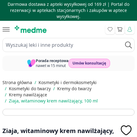
Darmowa dostawa z apteki wysyłkowej od 169 zł |
Portal do
rezerwacji w aptekach stacjonarnych i zakupów w aptece
wysyłkowej.
Skip to Content
Koszyk
Wyszukaj leki i inne produkty
Porada receptowa
Umów konsultację
nawet w 15 minut
Strona główna
/
Kosmetyki i dermokosmetyki
/
Kosmetyki do twarzy
/
Kremy do twarzy
/
Kremy nawilżające
/
Ziaja, witaminowy krem nawilżający, 100 ml
Ziaja, witaminowy krem nawilżający,