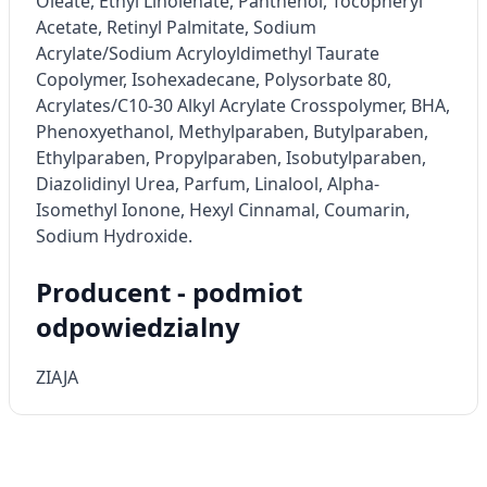
Oleate, Ethyl Linolenate, Panthenol, Tocopheryl
Acetate, Retinyl Palmitate, Sodium
Pomiar efektywności reklam
Acrylate/Sodium Acryloyldimethyl Taurate
Copolymer, Isohexadecane, Polysorbate 80,
Pomiar efektywności treści
Acrylates/C10-30 Alkyl Acrylate Crosspolymer, BHA,
Phenoxyethanol, Methylparaben, Butylparaben,
Rozumienie odbiorców dzięki statystyce lub
kombinacji danych z różnych źródeł
Ethylparaben, Propylparaben, Isobutylparaben,
Diazolidinyl Urea, Parfum, Linalool, Alpha-
Rozwój i ulepszanie usług
Isomethyl Ionone, Hexyl Cinnamal, Coumarin,
Sodium Hydroxide.
Wykorzystywanie ograniczonych danych do
wyboru treści
Producent - podmiot
Funkcje specjalne IAB:
odpowiedzialny
Użycie dokładnych danych
geolokalizacyjnych
ZIAJA
Identyfikowanie urządzeń na podstawie
aktywnie żądanych informacji
Cele przetwarzania inne niż IAB:
Niezbędne