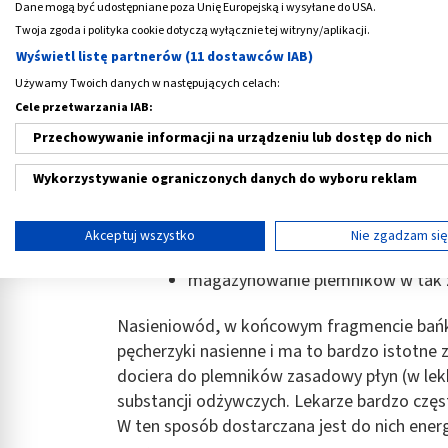
Nasieniowód
(łac.
ductus deferens
) to parz
Dane mogą być udostępniane poza Unię Europejską i wysyłane do USA.
plemników z najądrza. Jest to pewnego rodza
Twoja zgoda i polityka cookie dotyczą wyłącznie tej witryny/aplikacji.
najądrza. Znajduje się w obrębie powrózka 
Wyświetl listę partnerów (11 dostawców IAB)
przewód wytryskowy i prowadzi do cewki 
Używamy Twoich danych w następujących celach:
płciowych. Jaka jest jego rola?
Cele przetwarzania IAB:
Przechowywanie informacji na urządzeniu lub dostęp do nich
Zadania nasieniowodu są bardzo ważne w pro
Wykorzystywanie ograniczonych danych do wyboru reklam
wyprowadzanie plemników z mosz
wprowadzanie ich do jamy brzuszn
Tworzenie profili w celu spersonalizowanych reklam
Akceptuj wszystko
Nie zgadzam si
produkowanie substancji, zwiększ
Wykorzystanie profili do wyboru spersonalizowanych reklam
magazynowanie plemników w tak 
Tworzenie profili w celu personalizacji treści
Nasieniowód, w końcowym fragmencie bańk
Wykorzystywanie profili w celu doboru spersonalizowanych tre
pęcherzyki nasienne i ma to bardzo istotne
dociera do plemników zasadowy płyn (w lekk
Pomiar efektywności reklam
substancji odżywczych. Lekarze bardzo częst
W ten sposób dostarczana jest do nich ene
Pomiar efektywności treści