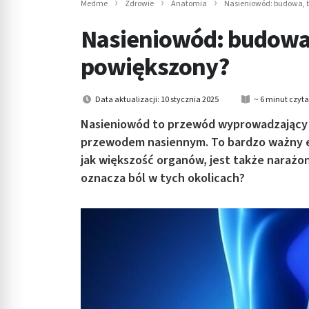
Medme
Zdrowie
Anatomia
Nasieniowód: budowa, b
in submenu: Wellness
Nasieniowód: budowa, 
powiększony?
Data aktualizacji: 10 stycznia 2025
~ 6 minut czyt
Nasieniowód to przewód wyprowadzający p
przewodem nasiennym. To bardzo ważny e
jak większość organów, jest także narażon
oznacza ból w tych okolicach?