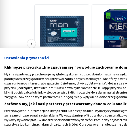
‹
Ustawienia prywatności
Seni Man Extra Level
TENA Men Extra Li
3,pieluchy,anatom.,dla
wkłady anatomicz
Kliknięcie przycisku „Nie zgadzam się” powoduje zachowanie dom
mężczyzn,15szt
szt.
My i nasi partnerzy przechowujemy i/lub uzyskujemy dostęp do informacji na urządzen
22,69 PLN
15,29 PLN
pamięciach przeglądarki w celu przetwarzania danych osobowych. Niektórzy dost
uzasadnionego interesu, aby sprzeciwić się temu, otwórz „Ustawienia”. Możesz zaa
przycisk „Zarządzaj ustawieniami” lub w dowolnym momencie, klikając przycisk od
kliknij odcisk palca lub link w stopce serwisu i kliknij pozycję Moje dane, na tej str
zasygnalizowane naszym partnerom i nie będą miały wpływu na dane przeglądania
Zarówno my, jak i nasi partnerzy przetwarzamy dane w celu analiz
Przechowywanie informacji na urządzeniu lub dostęp do nich. Wykorzystywanie ogra
Co to jest nasieniowód?
związanych z personalizacją reklam. Wykorzystanie profili do wyboru spersonalizowany
Wykorzystywanie profili w doborze spersonalizowanych treści. Pomiar wydajności re
statystyce lub kombinacji danych z różnych źródeł. Opracowywanie i ulepszanie us