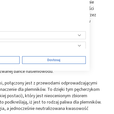
ysty przewód, który odpowiada za wyprowadzanie
ju kanał, prosty i biegnący w górę z tylnej części
nasiennego. Ten przewód nasienny przechodzi przez
moczowej. Jest jednym z wewnętrznych organów
cesie zapłodnienia. Oto najważniejsze:
ny,
ej,
ę
Dostosuj
ających ruchliwość plemników,
zwanej bańce nasieniowodu.
i, połączony jest z przewodami odprowadzającymi
ści
 znaczenie dla plemników. To dzięki tym pęcherzykom
iej postaci), który jest nieocenionym zbiorem
o podkreślają, iż jest to rodzaj paliwa dla plemników.
rgia, a jednocześnie neutralizowana kwasowość