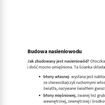
Budowa nasieniowodu
Jak zbudowany jest nasieniowód?
Otoczka
i dość mocno umięśniona. Ta ścianka składa
błony własnej
- wysłana jest nabł
ze stereocilia(czyli ruchomymi wł
światła, nazywane światłem gwi
błony mięśniowej
, zwanej też gru
wewnętrznej, zewnętrznej i środk