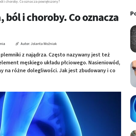
ól i choroby. Co oznacza powiększony?
P
ból i choroby. Co oznacza
ania
Autor:
Jolanta Woźniak
lemniki z najądrza. Często nazywany jest też
lement męskiego układu płciowego. Nasieniowód,
y na różne dolegliwości. Jak jest zbudowany i co