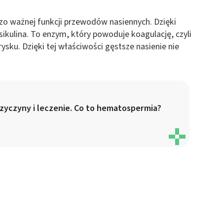
 z różnych źródeł
zo ważnej funkcji przewodów nasiennych. Dzięki
kulina. To enzym, który powoduje koagulację, czyli
sku. Dzięki tej właściwości gęstsze nasienie nie
ormacji
zyczyny i leczenie. Co to hematospermia?