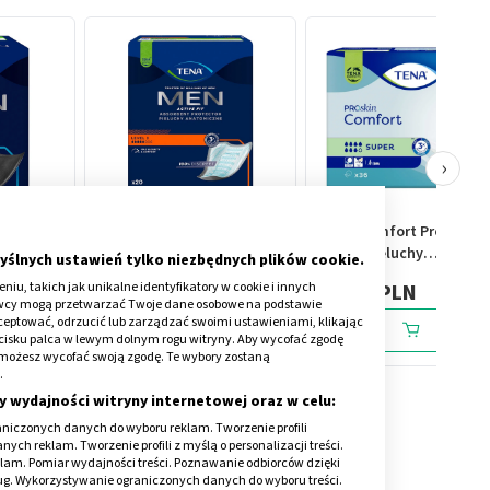
›
ght,
TENA Men Super, wkłady
TENA Comfort ProSkin
ne, 14
anatomiczne, level 3, 20
Super, pieluchy
yślnych ustawień tylko niezbędnych plików cookie.
szt.
anatomiczne, 36 szt.
iu, takich jak unikalne identyfikatory w cookie i innych
43,29 PLN
83,19 PLN
awcy mogą przetwarzać Twoje dane osobowe na podstawie
kceptować, odrzucić lub zarządzać swoimi ustawieniami, klikając
cisku palca w lewym dolnym rogu witryny. Aby wycofać zgodę
onie możesz wycofać swoją zgodę. Te wybory zostaną
.
y wydajności witryny internetowej oraz w celu:
niczonych danych do wyboru reklam. Tworzenie profili
ch reklam. Tworzenie profili z myślą o personalizacji treści.
klam. Pomiar wydajności treści. Poznawanie odbiorców dzięki
ług. Wykorzystywanie ograniczonych danych do wyboru treści.