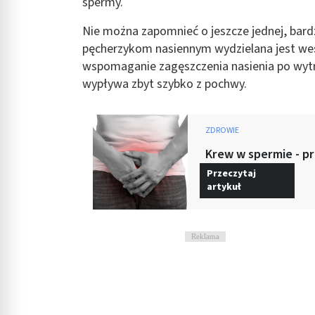
spermy.
Rozumienie odbiorców dzięki statystyce lub kombinacji danych
Nie można zapomnieć o jeszcze jednej, bard
Rozwój i ulepszanie usług
pęcherzykom nasiennym wydzielana jest wesi
wspomaganie zagęszczenia nasienia po wytry
Wykorzystywanie ograniczonych danych do wyboru treści
wypływa zbyt szybko z pochwy.
Funkcje specjalne IAB:
Użycie dokładnych danych geolokalizacyjnych
ZDROWIE
Identyfikowanie urządzeń na podstawie aktywnie żądanych inf
Krew w spermie - pr
Cele przetwarzania inne niż IAB:
Przeczytaj
artykuł
Niezbędne
Wydajność (Performance)
Reklama
Reklama / śledzenie