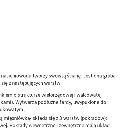
 nasieniowodu tworzy swoistą ścianę. Jest ona gruba
 się z następujących warstw:
onkiem o strukturze wielorzędowej i walcowatej
oskami). Wytwarza podłużne fałdy, uwypuklone do
azdkowatym,
bą mięśniówką- składa się z 3 warstw (pokładów):
owej. Pokłady wewnętrzne i zewnętrzne mają układ