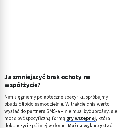
Wykorzystywanie ograniczonych danych do
wyboru reklam
Tworzenie profili w celu spersonalizowanych
reklam
Wykorzystanie profili do wyboru
spersonalizowanych reklam
Tworzenie profili w celu personalizacji treści
Wykorzystywanie profili w celu doboru
spersonalizowanych treści
Ja zmniejszyć brak ochoty na
Pomiar efektywności reklam
współżycie?
Pomiar efektywności treści
Nim sięgniemy po apteczne specyfiki, spróbujmy
obudzić libido samodzielnie. W trakcie dnia warto
Rozumienie odbiorców dzięki statystyce lub
wysłać do partnera SMS-a – nie musi być sprośny, ale
kombinacji danych z różnych źródeł
może być specyficzną formą
gry wstępnej
, którą
Rozwój i ulepszanie usług
dokończycie później w domu.
Można wykorzystać