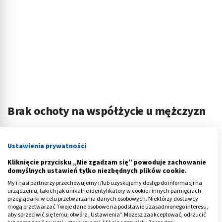
Brak ochoty na współżycie u mężczyzn
Zgodnie ze stereotypami mężczyzna niemal bez
przerwy myśli o seksie. W rzeczywistości to nieprawda –
Ustawienia prywatności
co więcej nie zawsze gdy kobieta będzie miała ochotę
Kliknięcie przycisku „Nie zgadzam się” powoduje zachowanie
na zbliżenie, partner odpowie jej tym samym.
Nadmiar
domyślnych ustawień tylko niezbędnych plików cookie.
obowiązków i
stres
to tylko dwa powody braku
My i nasi partnerzy przechowujemy i/lub uzyskujemy dostęp do informacji na
urządzeniu, takich jak unikalne identyfikatory w cookie i innych pamięciach
popędu u mężczyzny.
przeglądarki w celu przetwarzania danych osobowych. Niektórzy dostawcy
mogą przetwarzać Twoje dane osobowe na podstawie uzasadnionego interesu,
Niektórzy zwyczajnie stwierdzają, że wolą poświęcać
aby sprzeciwić się temu, otwórz „Ustawienia”. Możesz zaakceptować, odrzucić