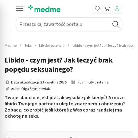
Koszyk
Przeszukaj zawartość portalu
in submenu: Leki na receptę
win submenu: Zdrowie
Medme
Seks
Libido i potencja
Libido - czym jest? Jak leczyć brak popęd
win submenu: Suplementy
Libido - czym jest? Jak leczyć brak
win submenu: Mama i dziecko
popędu seksualnego?
win submenu: Kosmetyki
Data aktualizacji: 23 kwietnia 2026
~ 3 minuty czytania
Autor:
Olga Szymkowiak
win submenu: Higiena
Twoje libido nie jest już tak wysokie jak kiedyś? A może
libido Twojego partnera uległo znacznemu obniżeniu?
win submenu: Sprzęt medyczny
Zobacz, co zrobić jeśli któreś z Was coraz rzadziej ma
ochotę na seks.
win submenu: Intymne
win submenu: Wellness