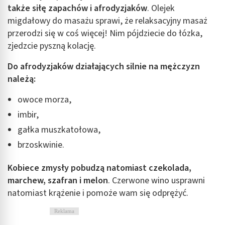
także siłę zapachów i afrodyzjaków
. Olejek
Wykorzystywanie ograniczonych danych do
wyboru treści
migdałowy do masażu sprawi, że relaksacyjny masaż
przerodzi się w coś więcej! Nim pójdziecie do łózka,
Funkcje specjalne IAB:
zjedzcie pyszną kolację.
Użycie dokładnych danych geolokalizacyjnych
Do afrodyzjaków działających silnie na mężczyzn
Identyfikowanie urządzeń na podstawie
należą:
aktywnie żądanych informacji
Cele przetwarzania inne niż IAB:
owoce morza,
Niezbędne
imbir,
gałka muszkatołowa,
Wydajność (Performance)
brzoskwinie.
Reklama / śledzenie
Kobiece zmysły pobudzą natomiast czekolada,
marchew, szafran i melon
. Czerwone wino usprawni
natomiast krążenie i pomoże wam się odprężyć.
Reklama