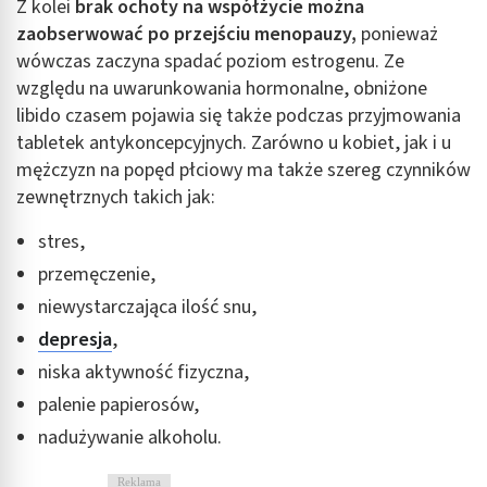
Z kolei
brak ochoty na współżycie można
zaobserwować po przejściu menopauzy,
ponieważ
wówczas zaczyna spadać poziom estrogenu. Ze
względu na uwarunkowania hormonalne, obniżone
libido czasem pojawia się także podczas przyjmowania
tabletek antykoncepcyjnych. Zarówno u kobiet, jak i u
mężczyzn na popęd płciowy ma także szereg czynników
zewnętrznych takich jak:
stres,
przemęczenie,
niewystarczająca ilość snu,
depresja
,
niska aktywność fizyczna,
palenie papierosów,
nadużywanie alkoholu.
Reklama