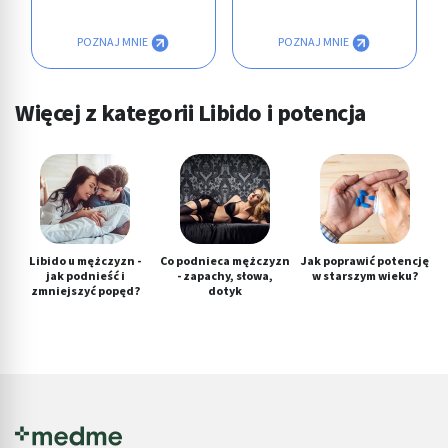
POZNAJ MNIE
POZNAJ MNIE
Więcej z kategorii Libido i potencja
Libido u mężczyzn -
Co podnieca mężczyzn
Jak poprawić potencję
jak podnieść i
- zapachy, słowa,
w starszym wieku?
zmniejszyć popęd?
dotyk