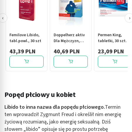
‹
›
Femilove Libido,
Doppelherz aktiv
Permen King,
tabl.powl., 30 szt
Dla Mężczyzn,
tabletki, 30 szt.
kapsułki, 30 szt.
43,39 PLN
40,69 PLN
23,09 PLN
Popęd płciowy u kobiet
Libido to inna nazwa dla popędu płciowego.
Termin
ten wprowadził Zygmunt Freud i określił nim energię
życiową rozumianą, jako energię seksualną. Dziś
słowem „libido” opisuje się po prostu potrzebę