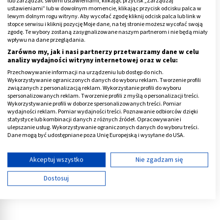
lub zarządzać swoimi ustawieniami, klikając przycisk „Zarządzaj
czas wolny innym rzeczom, np. swoim
ustawieniami” lub w dowolnym momencie, klikając przycisk odcisku palca w
zainteresowaniom. By seks zupełnie nie poszedł w
lewym dolnym rogu witryny. Aby wycofać zgodę kliknij odcisk palca lub link w
stopce serwisu i kliknij pozycję Moje dane, na tej stronie możesz wycofać swoją
odstawkę pamiętajmy, że o libido warto dbać, a
zgodę. Te wybory zostaną zasygnalizowane naszym partnerom i nie będą miały
dłuższa przerwa w kontaktach seksualnych tylko
wpływu na dane przeglądania.
Zarówno my, jak i nasi partnerzy przetwarzamy dane w celu
pogłębi ten problem i sprawi, że ochota na seks
analizy wydajności witryny internetowej oraz w celu:
wygaśnie.
Przechowywanie informacji na urządzeniu lub dostęp do nich.
Wykorzystywanie ograniczonych danych do wyboru reklam. Tworzenie profili
Uśpione libido niestety trudno jest obudzić. Przede
związanych z personalizacją reklam. Wykorzystanie profili do wyboru
spersonalizowanych reklam. Tworzenie profili z myślą o personalizacji treści.
wszystkim pamiętajmy, że popęd płciowy nie cierpi
Wykorzystywanie profili w doborze spersonalizowanych treści. Pomiar
nudy. Jeśli każdy nasz stosunek wygląda tak samo,
wydajności reklam. Pomiar wydajności treści. Poznawanie odbiorców dzięki
statystyce lub kombinacji danych z różnych źródeł. Opracowywanie i
trzeba będzie wprowadzić pewne urozmaicenia. Nie
ulepszanie usług. Wykorzystywanie ograniczonych danych do wyboru treści.
oznacza to od razu konieczności zakupienia całego
Dane mogą być udostępniane poza Unię Europejską i wysyłane do USA.
zestawu gadżetów erotycznych. Na początku warto
Twoja zgoda i polityka cookie dotyczą wyłącznie tej witryny/aplikacji.
spróbować zmienić miejsce czy porę dnia. Panie mogą
Wyświetl listę partnerów (11 dostawców IAB)
Akceptuj wszystko
Nie zgadzam się
zainwestować również w seksowną bieliznę.
Używamy Twoich danych w następujących celach:
Dostosuj
Cele przetwarzania IAB:
Reklama
Przechowywanie informacji na urządzeniu lub
dostęp do nich