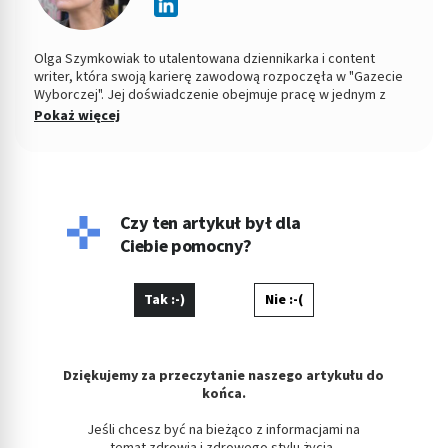
Olga Szymkowiak to utalentowana dziennikarka i content
writer, która swoją karierę zawodową rozpoczęła w "Gazecie
Wyborczej". Jej doświadczenie obejmuje pracę w jednym z
wiodących polskich portali medycznych, gdzie zdobyła cenne
Pokaż więcej
doświadczenie w pisaniu na tematy zdrowotne, dietetyczne
oraz związane z urodą. Obecnie Olga skupia się na tworzeniu
treści o szerokim zakresie tematycznym, łącząc
profesjonalizm dziennikarski z kreatywnym podejściem do
pisania. Olga, absolwentka Uniwersytetu Łódzkiego w
dziedzinie Kulturoznawstwa, wyróżnia się zdolnością do
Czy ten artykuł był dla
przekazywania skomplikowanych tematów w przystępny i
Ciebie pomocny?
angażujący sposób. Jej teksty charakteryzują się głębokim
zrozumieniem tematu, kreatywnością i precyzją,
Tak :-)
Nie :-(
Dziękujemy za przeczytanie naszego artykułu do
końca.
Jeśli chcesz być na bieżąco z informacjami na
temat zdrowia i zdrowego stylu życia,