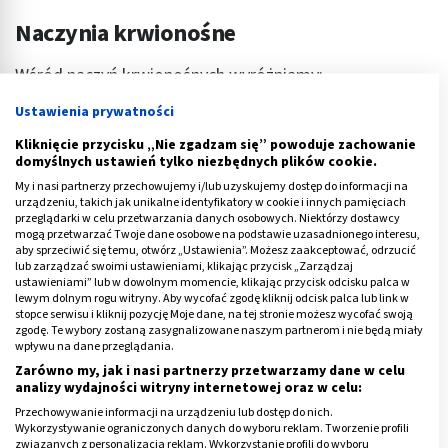
Naczynia krwionośne
Wśród naczyń krwionośnych wyróżniamy:
Ustawienia prywatności
tętnice (arteriae),
naczynia krwionośne włosowate
(vasa capillaria)
Kliknięcie przycisku „Nie zgadzam się” powoduje zachowanie
domyślnych ustawień tylko niezbędnych plików cookie.
żyły (venae).
My i nasi partnerzy przechowujemy i/lub uzyskujemy dostęp do informacji na
urządzeniu, takich jak unikalne identyfikatory w cookie i innych pamięciach
przeglądarki w celu przetwarzania danych osobowych. Niektórzy dostawcy
Każde z tych naczyń, dzięki swej odmiennej budowie,
mogą przetwarzać Twoje dane osobowe na podstawie uzasadnionego interesu,
pełni inną funkcję w organizmie. Naczynia krwionośne
aby sprzeciwić się temu, otwórz „Ustawienia”. Możesz zaakceptować, odrzucić
lub zarządzać swoimi ustawieniami, klikając przycisk „Zarządzaj
tętnicze i żylne, w związku z tym, że transportują krew
ustawieniami” lub w dowolnym momencie, klikając przycisk odcisku palca w
o nieco odmiennych właściwościach, muszą być w
lewym dolnym rogu witryny. Aby wycofać zgodę kliknij odcisk palca lub link w
stopce serwisu i kliknij pozycję Moje dane, na tej stronie możesz wycofać swoją
odpowiedni sposób do tego przygotowane. Budowa
zgodę. Te wybory zostaną zasygnalizowane naszym partnerom i nie będą miały
tych dwóch typów naczyń różni się od siebie przede
wpływu na dane przeglądania.
wszystkim obecnością grubszej warstwy mięśniowej w
Zarówno my, jak i nasi partnerzy przetwarzamy dane w celu
analizy wydajności witryny internetowej oraz w celu:
ścianie tętnic, dodatkową warstwą zbudowaną z
Przechowywanie informacji na urządzeniu lub dostęp do nich.
tkanek: sprężystej i łącznej oraz obecnością zastawek
Wykorzystywanie ograniczonych danych do wyboru reklam. Tworzenie profili
w żyłach.
związanych z personalizacją reklam. Wykorzystanie profili do wyboru