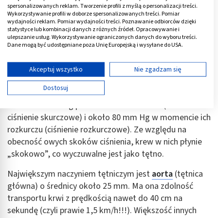
spersonalizowanych reklam. Tworzenie profili z myślą o personalizacji treści.
Wykorzystywanie profili w doborze spersonalizowanych treści. Pomiar
wydajności reklam. Pomiar wydajności treści. Poznawanie odbiorców dzięki
Tętnice - budowa i funkcje
statystyce lub kombinacji danych z różnych źródeł. Opracowywanie i
ulepszanie usług. Wykorzystywanie ograniczonych danych do wyboru treści.
Tętnice
prowadzą krew od serca w kierunku narządów
Dane mogą być udostępniane poza Unię Europejską i wysyłane do USA.
i tkanek. Grube ściany tętnic oraz warstwy: sprężysta i
Twoja zgoda i polityka cookie dotyczą wyłącznie tej witryny/aplikacji.
mięśniowa, dzięki swojej budowie są w stanie oprzeć
Wyświetl listę partnerów (11 dostawców IAB)
Akceptuj wszystko
Nie zgadzam się
się wysokiemu ciśnieniu podczas skurczu serca.
Używamy Twoich danych w następujących celach:
Dostosuj
Ciśnienie to podlega cyklicznym zmianom i wynosi
Cele przetwarzania IAB:
około 120 mm Hg podczas skurczu komór (tzw.
Przechowywanie informacji na urządzeniu lub
ciśnienie skurczowe) i około 80 mm Hg w momencie ich
dostęp do nich
rozkurczu (ciśnienie rozkurczowe). Ze względu na
Wykorzystywanie ograniczonych danych do
obecność owych skoków ciśnienia, krew w nich płynie
wyboru reklam
„skokowo”, co wyczuwalne jest jako tętno.
Tworzenie profili w celu spersonalizowanych
Największym naczyniem tętniczym jest
aorta
(tętnica
reklam
główna) o średnicy około 25 mm. Ma ona zdolność
Wykorzystanie profili do wyboru
transportu krwi z prędkością nawet do 40 cm na
spersonalizowanych reklam
sekundę (czyli prawie 1,5 km/h!!!). Większość innych