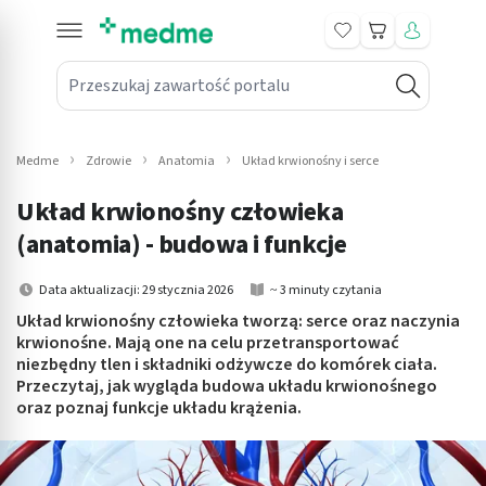
Koszyk
Przeszukaj zawartość portalu
in submenu: Leki na receptę
win submenu: Zdrowie
Medme
Zdrowie
Anatomia
Układ krwionośny i serce
win submenu: Suplementy
Układ krwionośny człowieka
win submenu: Mama i dziecko
(anatomia) - budowa i funkcje
win submenu: Kosmetyki
Data aktualizacji: 29 stycznia 2026
~ 3 minuty czytania
Układ krwionośny człowieka tworzą: serce oraz naczynia
win submenu: Higiena
krwionośne. Mają one na celu przetransportować
niezbędny tlen i składniki odżywcze do komórek ciała.
win submenu: Sprzęt medyczny
Przeczytaj, jak wygląda budowa układu krwionośnego
oraz poznaj funkcje układu krążenia.
win submenu: Intymne
win submenu: Wellness