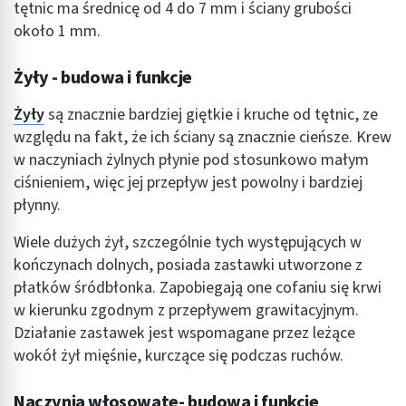
Tworzenie profili w celu personalizacji treści
tętnic ma średnicę od 4 do 7 mm i ściany grubości
około 1 mm.
Wykorzystywanie profili w celu doboru
spersonalizowanych treści
Żyły - budowa i funkcje
Pomiar efektywności reklam
Żyły
są znacznie bardziej giętkie i kruche od tętnic, ze
Pomiar efektywności treści
względu na fakt, że ich ściany są znacznie cieńsze. Krew
w naczyniach żylnych płynie pod stosunkowo małym
Rozumienie odbiorców dzięki statystyce lub
ciśnieniem, więc jej przepływ jest powolny i bardziej
kombinacji danych z różnych źródeł
płynny.
Rozwój i ulepszanie usług
Wiele dużych żył, szczególnie tych występujących w
Wykorzystywanie ograniczonych danych do
kończynach dolnych, posiada zastawki utworzone z
wyboru treści
płatków śródbłonka. Zapobiegają one cofaniu się krwi
Funkcje specjalne IAB:
w kierunku zgodnym z przepływem grawitacyjnym.
Działanie zastawek jest wspomagane przez leżące
Użycie dokładnych danych geolokalizacyjnych
wokół żył mięśnie, kurczące się podczas ruchów.
Identyfikowanie urządzeń na podstawie
aktywnie żądanych informacji
Naczynia włosowate- budowa i funkcje