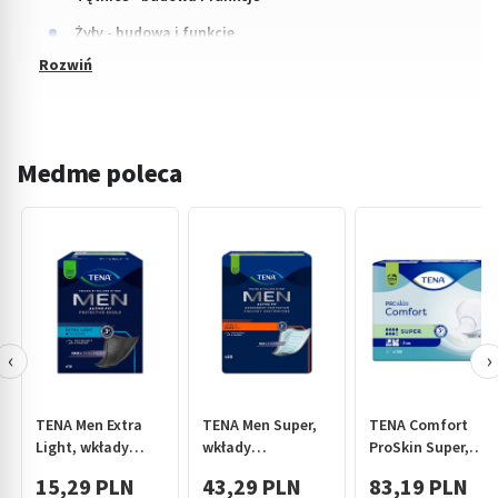
Żyły - budowa i funkcje
Medme poleca
‹
›
TENA Men Extra
TENA Men Super,
TENA Comfort
Light, wkłady
wkłady
ProSkin Super,
anatomiczne, 14
anatomiczne,
pieluchy
15,29 PLN
43,29 PLN
83,19 PLN
szt.
level 3, 20 szt.
anatomiczne, 36