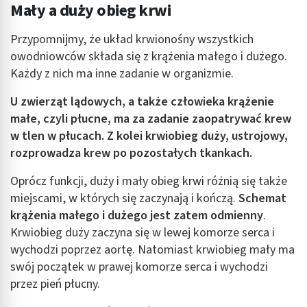
Tworzenie profili w celu spersonalizowanych
Mały a duży obieg krwi
reklam
Przypomnijmy, że układ krwionośny wszystkich
Wykorzystanie profili do wyboru
owodniowców składa się z krążenia małego i dużego.
spersonalizowanych reklam
Każdy z nich ma inne zadanie w organizmie.
Tworzenie profili w celu personalizacji treści
U zwierząt lądowych, a także człowieka krążenie
Wykorzystywanie profili w celu doboru
małe, czyli płucne, ma za zadanie zaopatrywać krew
spersonalizowanych treści
w tlen w płucach. Z kolei krwiobieg duży, ustrojowy,
rozprowadza krew po pozostałych tkankach.
Pomiar efektywności reklam
Oprócz funkcji, duży i mały obieg krwi różnią się także
Pomiar efektywności treści
miejscami, w których się zaczynają i kończą.
Schemat
Rozumienie odbiorców dzięki statystyce lub
krążenia małego i dużego jest zatem odmienny
.
kombinacji danych z różnych źródeł
Krwiobieg duży zaczyna się w lewej komorze serca i
wychodzi poprzez aortę. Natomiast krwiobieg mały ma
Rozwój i ulepszanie usług
swój początek w prawej komorze serca i wychodzi
Wykorzystywanie ograniczonych danych do
przez pień płucny.
wyboru treści