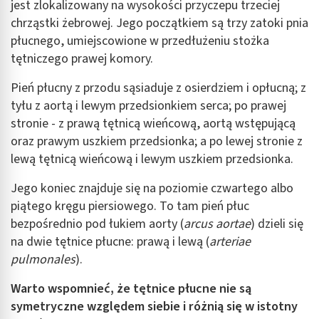
jest zlokalizowany na wysokości przyczepu trzeciej
chrząstki żebrowej. Jego początkiem są trzy zatoki pnia
płucnego, umiejscowione w przedłużeniu stożka
tętniczego prawej komory.
Pień płucny z przodu sąsiaduje z osierdziem i opłucną; z
tyłu z aortą i lewym przedsionkiem serca; po prawej
stronie - z prawą tętnicą wieńcową, aortą wstępującą
oraz prawym uszkiem przedsionka; a po lewej stronie z
lewą tętnicą wieńcową i lewym uszkiem przedsionka.
Jego koniec znajduje się na poziomie czwartego albo
piątego kręgu piersiowego. To tam pień płuc
bezpośrednio pod łukiem aorty (
arcus aortae
) dzieli się
na dwie tętnice płucne: prawą i lewą (
arteriae
pulmonales
).
Warto wspomnieć, że tętnice płucne nie są
symetryczne względem siebie i różnią się w istotny