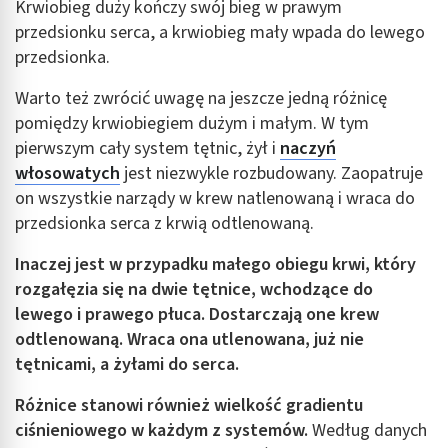
Krwiobieg duży kończy swój bieg w prawym
Funkcje specjalne IAB:
przedsionku serca, a krwiobieg mały wpada do lewego
Użycie dokładnych danych geolokalizacyjnych
przedsionka.
Identyfikowanie urządzeń na podstawie
aktywnie żądanych informacji
Warto też zwrócić uwagę na jeszcze jedną różnicę
pomiędzy krwiobiegiem dużym i małym. W tym
Cele przetwarzania inne niż IAB:
pierwszym cały system tętnic, żył i
naczyń
Niezbędne
włosowatych
jest niezwykle rozbudowany. Zaopatruje
on wszystkie narządy w krew natlenowaną i wraca do
Wydajność (Performance)
przedsionka serca z krwią odtlenowaną.
Reklama / śledzenie
Inaczej jest w przypadku małego obiegu krwi, który
rozgałęzia się na dwie tętnice, wchodzące do
lewego i prawego płuca. Dostarczają one krew
odtlenowaną. Wraca ona utlenowana, już nie
tętnicami, a żyłami do serca.
Różnice stanowi również wielkość gradientu
ciśnieniowego w każdym z systemów.
Według danych