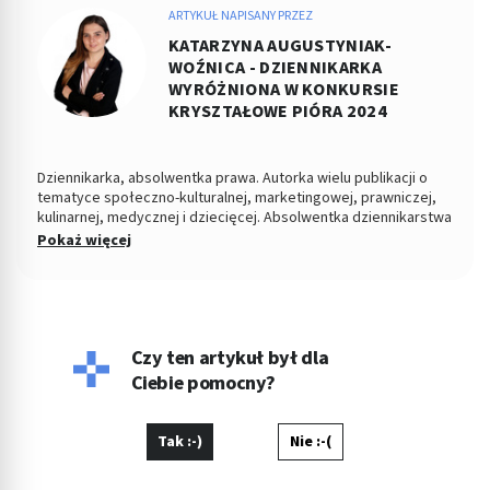
ARTYKUŁ NAPISANY PRZEZ
KATARZYNA AUGUSTYNIAK-
WOŹNICA - DZIENNIKARKA
WYRÓŻNIONA W KONKURSIE
KRYSZTAŁOWE PIÓRA 2024
Dziennikarka, absolwentka prawa. Autorka wielu publikacji o
tematyce społeczno-kulturalnej, marketingowej, prawniczej,
kulinarnej, medycznej i dziecięcej. Absolwentka dziennikarstwa
i komunikacji społecznej na Uniwersytecie Jagiellońskim i
Pokaż więcej
prawa na Uniwersytecie Opolskim. Prywatnie opiekunka kotki
Kici.
Czy ten artykuł był dla
Ciebie pomocny?
Tak :-)
Nie :-(