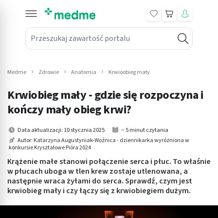
Koszyk
Przeszukaj zawartość portalu
in submenu: Leki na receptę
win submenu: Zdrowie
Medme
Zdrowie
Anatomia
Krwioobieg mały
win submenu: Suplementy
Krwiobieg mały - gdzie się rozpoczyna i
win submenu: Mama i dziecko
kończy mały obieg krwi?
win submenu: Kosmetyki
Data aktualizacji: 10 stycznia 2025
~ 5 minut czytania
Autor:
Katarzyna Augustyniak-Woźnica - dziennikarka wyróżniona w
konkursie Kryształowe Pióra 2024
win submenu: Higiena
Krążenie małe stanowi połączenie serca i płuc. To właśnie
win submenu: Sprzęt medyczny
w płucach uboga w tlen krew zostaje utlenowana, a
następnie wraca żyłami do serca. Sprawdź, czym jest
krwiobieg mały i czy łączy się z krwiobiegiem dużym.
win submenu: Intymne
win submenu: Wellness