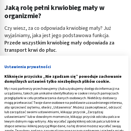
Jaką rolę pełni krwiobieg mały w
organizmie?
Czy wiesz, za co odpowiada krwiobieg mały? Już
wyjaśniamy, jaka jest jego podstawowa funkcja.
Przede wszystkim krwiobieg mały odpowiada za
transport krwi do płuc
.
Przypomnijmy, że uboga w tlen krew wypływa z serca i
Ustawienia prywatności
płynie tętnicami do płuc, natomiast bogata w tlen
powraca żyłami do lewego przedsionka serca. Ten
Kliknięcie przycisku „Nie zgadzam się” powoduje zachowanie
domyślnych ustawień tylko niezbędnych plików cookie.
mechanizm zachodzący w płucach umożliwia jej
My i nasi partnerzy przechowujemy i/lub uzyskujemy dostęp do informacji na
natlenienie.
urządzeniu, takich jak unikalne identyfikatory w cookie i innych pamięciach
przeglądarki w celu przetwarzania danych osobowych. Niektórzy dostawcy
W ten sposób krew realizuje swoje zadanie, jakim jest
mogą przetwarzać Twoje dane osobowe na podstawie uzasadnionego interesu,
aby sprzeciwić się temu, otwórz „Ustawienia”. Możesz zaakceptować, odrzucić
dostarczenie tlenu do wszystkich narządów w
lub zarządzać swoimi ustawieniami, klikając przycisk „Zarządzaj
ustawieniami” lub w dowolnym momencie, klikając przycisk odcisku palca w
organizmie
. Pobiera go z płuc, dzięki działaniu
lewym dolnym rogu witryny. Aby wycofać zgodę kliknij odcisk palca lub link w
systemu, jakim jest krążenie płucne krwiobieg mały.
stopce serwisu i kliknij pozycję Moje dane, na tej stronie możesz wycofać swoją
zgodę. Te wybory zostaną zasygnalizowane naszym partnerom i nie będą miały