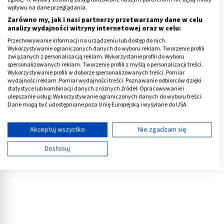
wpływu na dane przeglądania.
Tym samym, można stwierdzić, że krwiobieg mały
Zarówno my, jak i nasi partnerzy przetwarzamy dane w celu
pełni rolę systemu umożliwiającego wymianę gazową
analizy wydajności witryny internetowej oraz w celu:
w organizmie, a więc przyjmowanie tlenu oraz
Przechowywanie informacji na urządzeniu lub dostęp do nich.
oddawanie dwutlenku węgla z organizmu.
Wykorzystywanie ograniczonych danych do wyboru reklam. Tworzenie profili
związanych z personalizacją reklam. Wykorzystanie profili do wyboru
spersonalizowanych reklam. Tworzenie profili z myślą o personalizacji treści.
Reklama
Wykorzystywanie profili w doborze spersonalizowanych treści. Pomiar
wydajności reklam. Pomiar wydajności treści. Poznawanie odbiorców dzięki
statystyce lub kombinacji danych z różnych źródeł. Opracowywanie i
ulepszanie usług. Wykorzystywanie ograniczonych danych do wyboru treści.
Dane mogą być udostępniane poza Unię Europejską i wysyłane do USA.
Twoja zgoda i polityka cookie dotyczą wyłącznie tej witryny/aplikacji.
Wyświetl listę partnerów (11 dostawców IAB)
Akceptuj wszystko
Nie zgadzam się
Używamy Twoich danych w następujących celach:
Dostosuj
Cele przetwarzania IAB:
Przechowywanie informacji na urządzeniu lub
dostęp do nich
Wykorzystywanie ograniczonych danych do
wyboru reklam