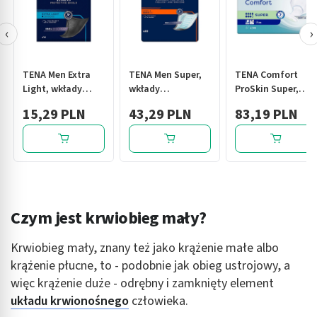
‹
›
TENA Men Extra
TENA Men Super,
TENA Comfort
Light, wkłady
wkłady
ProSkin Super,
anatomiczne, 14
anatomiczne,
pieluchy
15,29 PLN
43,29 PLN
83,19 PLN
szt.
level 3, 20 szt.
anatomiczne, 36
szt.
Czym jest krwiobieg mały?
Krwiobieg mały, znany też jako krążenie małe albo
krążenie płucne, to - podobnie jak obieg ustrojowy, a
więc krążenie duże - odrębny i zamknięty element
układu krwionośnego
człowieka.