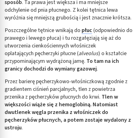
sposób
. Ta prawa jest większa i ma mniejsze
odchylenie od pnia płucnego. Z kolei tętnica lewa
wyróżnia się mniejszą grubością i jest znacznie krótsza.
Poszczególne tętnice wnikają do
płuc
(odpowiednio do
prawego i lewego płuca) i tu rozgałęziają się aż do
utworzenia cienkościennych włośniczek
oplatających pęcherzyki płucne (
alveolus
) o kształcie
przypominającym wydrążoną jamę.
To tam na ich
granicy dochodzi do wymiany gazowej
.
Przez barierę pęcherzykowo-włośniczkową zgodnie z
gradientem ciśnień parcjalnych, tlen z powietrza
przenika z pęcherzyków płucnych do krwi.
Tlen w
większości wiąże się z hemoglobiną. Natomiast
dwutlenek węgla przenika z włośniczek do
pęcherzyków płucnych, a potem zostaje wydalony z
ustroju
.