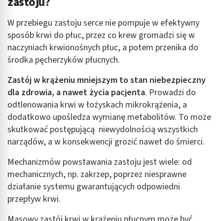
zastoju?
W przebiegu zastoju serce nie pompuje w efektywny
sposób krwi do płuc, przez co krew gromadzi się w
naczyniach krwionośnych płuc, a potem przenika do
środka pęcherzyków płucnych.
Zastój w krążeniu mniejszym to stan niebezpieczny
dla zdrowia, a nawet życia pacjenta
. Prowadzi do
odtlenowania krwi w łożyskach mikrokrążenia, a
dodatkowo upośledza wymianę metabolitów. To może
skutkować postępującą niewydolnością wszystkich
narządów, a w konsekwencji grozić nawet do śmierci.
Mechanizmów powstawania zastoju jest wiele: od
mechanicznych, np. zakrzep, poprzez niesprawne
działanie systemu gwarantujących odpowiedni
przepływ krwi.
Masowy zastój krwi w krążeniu płucnym może być