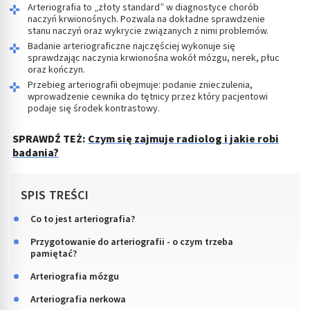
Arteriografia to „złoty standard” w diagnostyce chorób
naczyń krwionośnych. Pozwala na dokładne sprawdzenie
stanu naczyń oraz wykrycie związanych z nimi problemów.
Badanie arteriograficzne najczęściej wykonuje się
sprawdzając naczynia krwionośna wokół mózgu, nerek, płuc
oraz kończyn.
Przebieg arteriografii obejmuje: podanie znieczulenia,
wprowadzenie cewnika do tętnicy przez który pacjentowi
podaje się środek kontrastowy.
SPRAWDŹ TEŻ:
Czym się zajmuje radiolog i jakie robi
badania?
SPIS TREŚCI
Co to jest arteriografia?
Przygotowanie do arteriografii - o czym trzeba
pamiętać?
Arteriografia mózgu
Arteriografia nerkowa