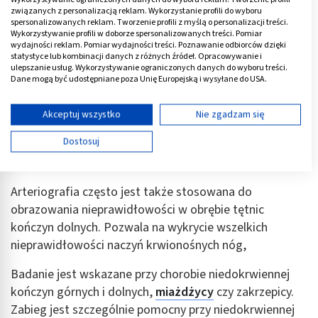
związanych z personalizacją reklam. Wykorzystanie profili do wyboru
spersonalizowanych reklam. Tworzenie profili z myślą o personalizacji treści.
Wykorzystywanie profili w doborze spersonalizowanych treści. Pomiar
wydajności reklam. Pomiar wydajności treści. Poznawanie odbiorców dzięki
statystyce lub kombinacji danych z różnych źródeł. Opracowywanie i
ulepszanie usług. Wykorzystywanie ograniczonych danych do wyboru treści.
Dane mogą być udostępniane poza Unię Europejską i wysyłane do USA.
Twoja zgoda i polityka cookie dotyczą wyłącznie tej witryny/aplikacji.
Wyświetl listę partnerów (11 dostawców IAB)
Akceptuj wszystko
Nie zgadzam się
Używamy Twoich danych w następujących celach:
Arteriografia tętnic kończyn dolnych i
Dostosuj
Cele przetwarzania IAB:
górnych
Przechowywanie informacji na urządzeniu lub
dostęp do nich
Arteriografia często jest także stosowana do
obrazowania nieprawidłowości w obrębie tętnic
Wykorzystywanie ograniczonych danych do
wyboru reklam
kończyn dolnych. Pozwala na wykrycie wszelkich
nieprawidłowości naczyń krwionośnych nóg,
Tworzenie profili w celu spersonalizowanych
reklam
Badanie jest wskazane przy chorobie niedokrwiennej
kończyn górnych i dolnych,
miażdżycy
czy zakrzepicy.
Wykorzystanie profili do wyboru
spersonalizowanych reklam
Zabieg jest szczególnie pomocny przy niedokrwiennej