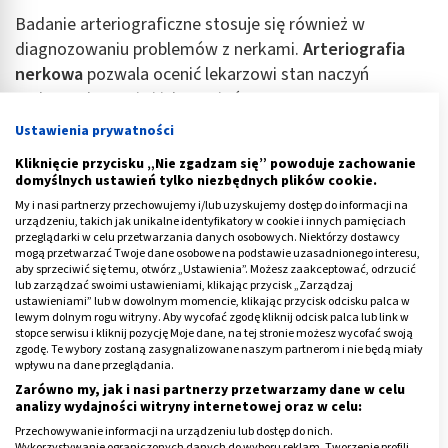
Badanie arteriograficzne stosuje się również w
diagnozowaniu problemów z nerkami.
Arteriografia
nerkowa
pozwala ocenić lekarzowi stan naczyń
nerkowych: tętnic i ich zwężeń.
Ustawienia prywatności
Stosuje się ją w przypadku podejrzenia zwężenia tętnicy
nerkowej, przetoki tętniczo-żylnej w nerce, guza nerki
Kliknięcie przycisku „Nie zgadzam się” powoduje zachowanie
domyślnych ustawień tylko niezbędnych plików cookie.
lub diagnostyce wad wrodzonych, np. malej nerki.
My i nasi partnerzy przechowujemy i/lub uzyskujemy dostęp do informacji na
urządzeniu, takich jak unikalne identyfikatory w cookie i innych pamięciach
Wykonanie badania jest szczególnie wskazane przed
przeglądarki w celu przetwarzania danych osobowych. Niektórzy dostawcy
przeszczepem nerki, u osoby która chce „oddać” swoją
mogą przetwarzać Twoje dane osobowe na podstawie uzasadnionego interesu,
aby sprzeciwić się temu, otwórz „Ustawienia”. Możesz zaakceptować, odrzucić
nerkę osobie spokrewnionej.
lub zarządzać swoimi ustawieniami, klikając przycisk „Zarządzaj
ustawieniami” lub w dowolnym momencie, klikając przycisk odcisku palca w
lewym dolnym rogu witryny. Aby wycofać zgodę kliknij odcisk palca lub link w
Reklama
stopce serwisu i kliknij pozycję Moje dane, na tej stronie możesz wycofać swoją
zgodę. Te wybory zostaną zasygnalizowane naszym partnerom i nie będą miały
wpływu na dane przeglądania.
Zarówno my, jak i nasi partnerzy przetwarzamy dane w celu
analizy wydajności witryny internetowej oraz w celu:
Przechowywanie informacji na urządzeniu lub dostęp do nich.
Wykorzystywanie ograniczonych danych do wyboru reklam. Tworzenie profili