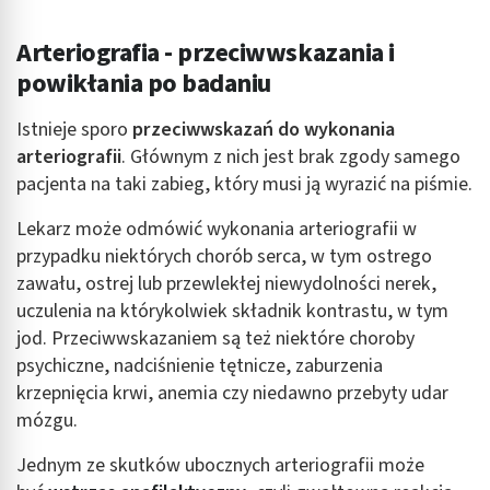
Cele przetwarzania inne niż IAB:
Arteriografia - przeciwwskazania i
Niezbędne
powikłania po badaniu
Wydajność (Performance)
Istnieje sporo
przeciwwskazań do wykonania
arteriografii
. Głównym z nich jest brak zgody samego
Reklama / śledzenie
pacjenta na taki zabieg, który musi ją wyrazić na piśmie.
Lekarz może odmówić wykonania arteriografii w
przypadku niektórych chorób serca, w tym ostrego
zawału, ostrej lub przewlekłej niewydolności nerek,
uczulenia na którykolwiek składnik kontrastu, w tym
jod. Przeciwwskazaniem są też niektóre choroby
psychiczne, nadciśnienie tętnicze, zaburzenia
krzepnięcia krwi, anemia czy niedawno przebyty udar
mózgu.
Jednym ze skutków ubocznych arteriografii może