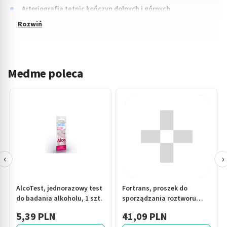
Arteriografia tętnic kończyn dolnych i górnych
Medme poleca
‹
›
AlcoTest, jednorazowy test
Fortrans, proszek do
do badania alkoholu, 1 szt.
sporządzania roztworu
doustnego, (i.rów), Rumun,
5,39 PLN
41,09 PLN
4 sasz