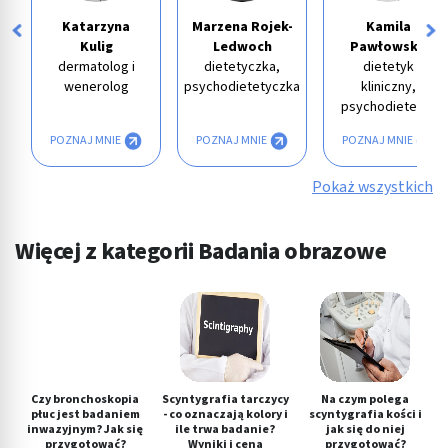
Katarzyna
Marzena Rojek-
Kamila
Kulig
Ledwoch
Pawłowska
dermatolog i
dietetyczka,
dietetyk
wenerolog
psychodietetyczka
kliniczny,
psychodietetyk
POZNAJ MNIE
POZNAJ MNIE
POZNAJ MNIE
Pokaż wszystkich
Więcej z kategorii Badania obrazowe
Czy bronchoskopia
Scyntygrafia tarczycy
Na czym polega
płuc jest badaniem
- co oznaczają kolory i
scyntygrafia kości i
inwazyjnym? Jak się
ile trwa badanie?
jak się do niej
przygotować?
Wyniki i cena
przygotować?