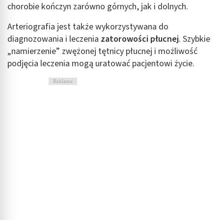
chorobie kończyn zarówno górnych, jak i dolnych.
Tworzenie profili w celu personalizacji treści
Arteriografia jest także wykorzystywana do
Wykorzystywanie profili w celu doboru
diagnozowania i leczenia
zatorowości płucnej
. Szybkie
spersonalizowanych treści
„namierzenie” zwężonej tętnicy płucnej i możliwość
Pomiar efektywności reklam
podjęcia leczenia mogą uratować pacjentowi życie.
Pomiar efektywności treści
Reklama
Rozumienie odbiorców dzięki statystyce lub
kombinacji danych z różnych źródeł
Rozwój i ulepszanie usług
Wykorzystywanie ograniczonych danych do
wyboru treści
Funkcje specjalne IAB:
Użycie dokładnych danych geolokalizacyjnych
Identyfikowanie urządzeń na podstawie
aktywnie żądanych informacji