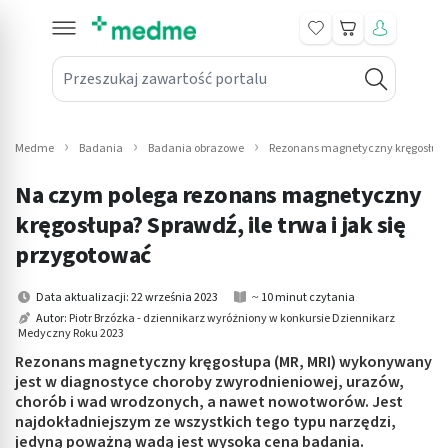
Koszyk
Przeszukaj zawartość portalu
in submenu: Leki na receptę
win submenu: Zdrowie
Medme
Badania
Badania obrazowe
Rezonans magnetyczny kręgosłupa –
win submenu: Suplementy
Na czym polega rezonans magnetyczny
win submenu: Mama i dziecko
kręgosłupa? Sprawdź, ile trwa i jak się
przygotować
win submenu: Kosmetyki
Data aktualizacji: 22 września 2023
~ 10 minut czytania
win submenu: Higiena
Autor:
Piotr Brzózka - dziennikarz wyróżniony w konkursie Dziennikarz
Medyczny Roku 2023
win submenu: Sprzęt medyczny
Rezonans magnetyczny kręgosłupa (MR, MRI) wykonywany
jest w diagnostyce choroby zwyrodnieniowej, urazów,
win submenu: Intymne
chorób i wad wrodzonych, a nawet nowotworów. Jest
najdokładniejszym ze wszystkich tego typu narzędzi,
win submenu: Wellness
jedyną poważną wadą jest wysoka cena badania.