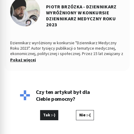
PIOTR BRZÓZKA - DZIENNIKARZ
WYRÓŻNIONY W KONKURSIE
DZIENNIKARZ MEDYCZNY ROKU
2023
Dziennikarz wyróżniony w konkursie "Dziennikarz Medyczny
Roku 2023". Autor tysięcy publikacji o tematyce medycznej,
ekonomicznej, politycznej i społecznej. Przez 15 lat związany z
Dziennikiem Łódzkim i Polska TheTimes. Z wykształcenia
Pokaż więcej
socjolog stosunków politycznych, absolwent Wydziału
Ekonomiczno-Socjologicznego Uniwersytetu Łódzkiego. Po
godzinach fotografuje, projektuje, maluje, tworzy muzykę.
Czy ten artykuł był dla
Ciebie pomocny?
Tak :-)
Nie :-(