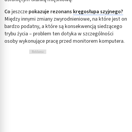
Rozwój i ulepszanie usług
Co
jeszcze
pokazuje rezonans
kręgosłupa szyjnego?
Między innymi zmiany zwyrodnieniowe, na które jest on
Wykorzystywanie ograniczonych danych do
bardzo podatny, a które są konsekwencją siedzącego
wyboru treści
trybu życia – problem ten dotyka w szczególności
Funkcje specjalne IAB:
osoby wykonujące pracę przed monitorem komputera.
Użycie dokładnych danych geolokalizacyjnych
Reklama
Identyfikowanie urządzeń na podstawie
aktywnie żądanych informacji
Cele przetwarzania inne niż IAB:
Niezbędne
Wydajność (Performance)
Reklama / śledzenie