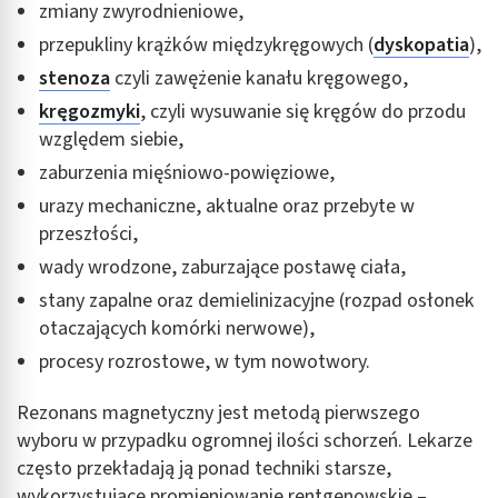
zmiany zwyrodnieniowe,
przepukliny krążków międzykręgowych (
dyskopatia
),
stenoza
czyli zawężenie kanału kręgowego,
k
ręgozmyki
, czyli wysuwanie się kręgów do przodu
względem siebie,
zaburzenia mięśniowo-powięziowe,
urazy mechaniczne, aktualne oraz przebyte w
przeszłości,
wady wrodzone, zaburzające postawę ciała,
stany zapalne oraz demielinizacyjne (rozpad osłonek
otaczających komórki nerwowe),
procesy rozrostowe, w tym nowotwory.
Rezonans magnetyczny jest metodą pierwszego
wyboru w przypadku ogromnej ilości schorzeń. Lekarze
często przekładają ją ponad techniki starsze,
wykorzystujące promieniowanie rentgenowskie –