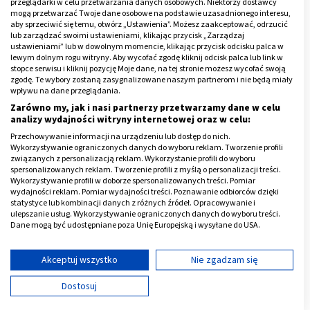
dotyczące narządów wewnętrznych zlokalizowanych w
przeglądarki w celu przetwarzania danych osobowych. Niektórzy dostawcy
mogą przetwarzać Twoje dane osobowe na podstawie uzasadnionego interesu,
jamie brzusznej – żołądka, jelit, wątroby, trzustki,
aby sprzeciwić się temu, otwórz „Ustawienia”. Możesz zaakceptować, odrzucić
nerek, układu rozrodczego, które mimochodem
lub zarządzać swoimi ustawieniami, klikając przycisk „Zarządzaj
ustawieniami” lub w dowolnym momencie, klikając przycisk odcisku palca w
również są uwiecznione na zdjęciach.
lewym dolnym rogu witryny. Aby wycofać zgodę kliknij odcisk palca lub link w
stopce serwisu i kliknij pozycję Moje dane, na tej stronie możesz wycofać swoją
Wyniki rezonansu magnetycznego kręgosłupa
zgodę. Te wybory zostaną zasygnalizowane naszym partnerom i nie będą miały
wpływu na dane przeglądania.
lędźwiowego
dostępne są w przeciągu kilku dni.
Zarówno my, jak i nasi partnerzy przetwarzamy dane w celu
Pacjent otrzymuje opis oraz obrazy zapisane w postaci
analizy wydajności witryny internetowej oraz w celu:
elektronicznej (np. na dysku).
Przechowywanie informacji na urządzeniu lub dostęp do nich.
Wykorzystywanie ograniczonych danych do wyboru reklam. Tworzenie profili
związanych z personalizacją reklam. Wykorzystanie profili do wyboru
Reklama
spersonalizowanych reklam. Tworzenie profili z myślą o personalizacji treści.
Wykorzystywanie profili w doborze spersonalizowanych treści. Pomiar
wydajności reklam. Pomiar wydajności treści. Poznawanie odbiorców dzięki
statystyce lub kombinacji danych z różnych źródeł. Opracowywanie i
ulepszanie usług. Wykorzystywanie ograniczonych danych do wyboru treści.
Dane mogą być udostępniane poza Unię Europejską i wysyłane do USA.
Twoja zgoda i polityka cookie dotyczą wyłącznie tej witryny/aplikacji.
Wyświetl listę partnerów (11 dostawców IAB)
Akceptuj wszystko
Nie zgadzam się
Używamy Twoich danych w następujących celach:
Dostosuj
Cele przetwarzania IAB: