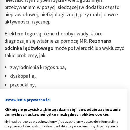
niewłaściwym trybem życia - wielogodzinnym
przebywaniem w pozycji siedzącej (w dodatku często
nieprawidłowej, niefizjologicznej), przy małej dawce
aktywności fizycznej.
Efektem tego są różne choroby i wady, które
diagnozuje się właśnie za pomocą MR.
Rezonans
odcinka lędźwiowego
może potwierdzić lub wykluczyć
takie problemy, jak:
zwyrodnienia kręgosłupa,
dyskopatia,
przepukliny,
przebyta w dzieciństwie choroba
Scheuermanna
,
Ustawienia prywatności
zmiany nowotworowe.
Kliknięcie przycisku „Nie zgadzam się” powoduje zachowanie
domyślnych ustawień tylko niezbędnych plików cookie.
Choć nie to jest celem badania, zdarza się, że
rezonans
My i nasi partnerzy przechowujemy i/lub uzyskujemy dostęp do informacji na
kręgosłupa lędźwiowego
wykrywa niepokojące zmiany
urządzeniu, takich jak unikalne identyfikatory w cookie i innych pamięciach