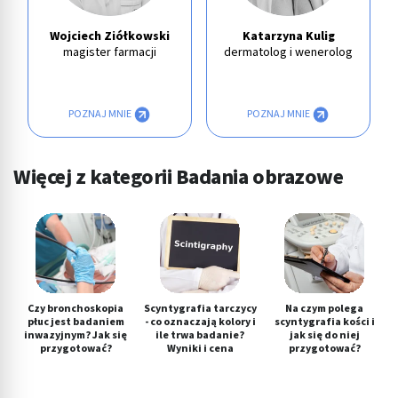
Wojciech Ziółkowski
Katarzyna Kulig
magister farmacji
dermatolog i wenerolog
POZNAJ MNIE
POZNAJ MNIE
Więcej z kategorii Badania obrazowe
Czy bronchoskopia
Scyntygrafia tarczycy
Na czym polega
płuc jest badaniem
- co oznaczają kolory i
scyntygrafia kości i
inwazyjnym? Jak się
ile trwa badanie?
jak się do niej
przygotować?
Wyniki i cena
przygotować?