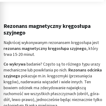
Przechowywanie informacji na urządzeniu lub
dostęp do nich
Wykorzystywanie ograniczonych danych do
wyboru reklam
Rezonans magnetyczny kręgosłupa
Tworzenie profili w celu spersonalizowanych
szyjnego
reklam
Najkrócej wykonywanym rezonansem kręgosłupa jest
Wykorzystanie profili do wyboru
spersonalizowanych reklam
rezonans magnetyczny kręgosłupa szyjnego
, który
trwa 15-20 minut.
Tworzenie profili w celu personalizacji treści
Co wykrywa
badanie? Często są to różnego typu urazy
Wykorzystywanie profili w celu doboru
mechaniczne lub powikłania po nich.
Rezonans odcinka
spersonalizowanych treści
szyjnego
pokazuje m.in. kręgozmyki (przesunięcia
Pomiar efektywności reklam
kręgów), naderwania więzadeł i wiele innych. Ten
bowiem odcinek ma zdecydowanie największą
Pomiar efektywności treści
ruchomość we wszystkich płaszczyznach (obrót, góra-
dół, lewo-prawo), jednocześnie będąc nieznacznie tylko
Rozumienie odbiorców dzięki statystyce lub
kombinacji danych z różnych źródeł
osłoniętym tkanką mięśniową.