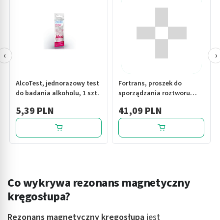
‹
›
AlcoTest, jednorazowy test
Fortrans, proszek do
do badania alkoholu, 1 szt.
sporządzania roztworu
doustnego, (i.rów), Rumun,
5,39 PLN
41,09 PLN
4 sasz
Co wykrywa rezonans magnetyczny
kręgosłupa?
Rezonans magnetyczny kręgosłupa
jest