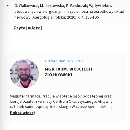
G. Walkiewicz, M. Jankowska, R. Pawliczak; Wpływ leków
stosowanych w alergicznym nieżycie nosa na ośrodkowy układ
nerwowy; Alergologia Polska; 2020; 7; 4; 190-196.
Czytaj więcej
ARTYKUŁ NAPISANY PRZEZ
MGR FARM. WOJCIECH
ZIÓŁKOWSKI
Magister farmacji. Pracuje w aptece ogólnodostępnej oraz
kieruje Działem Farmacji Centrum Okulistycznego. Aktywny
członek samorządu aptekarskiego W czasie siedmioletniej
pracy zawodowej rozwiązał nieskończoną ilość problemów z
Pokaż więcej
zakresu stosowania leków oraz prowadzenia właściwej terapii.
W swojej pracy stawia na bezpośredni i partnerski kontakt z
pacjentem, co umożliwia mu jasne przekazywanie medycznych