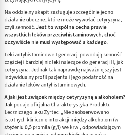
Na oddzielny akapit zasługuje szczególnie jedno
działanie uboczne, które może wywołać cetyryzyna,
czyli senność.
Jest to wspólna cecha prawie
wszystkich leków przeciwhistaminowych, choć
oczywiście nie musi występować u każdego
.
Leki antyhistaminowe I generacji powodują senność
częściej i bardziej niż leki należące do generacji II, jak
cetyryzyna. Jednak tak naprawdę najważniejszy jest
indywidualny profil pacjenta i jego podatność na
działanie leków antyhistaminowych.
A jaki jest związek między cetyryzyną a alkoholem?
Jak podaje oficjalna Charakterystyka Produktu
Leczniczego leku Zyrtec: „Nie zaobserwowano
istotnych klinicznie interakcji między alkoholem (w
stężeniu 0,5 promila (g/l) we krwi, odpowiadającym
stężeniu po wypiciu jednego kieliszka wina) a