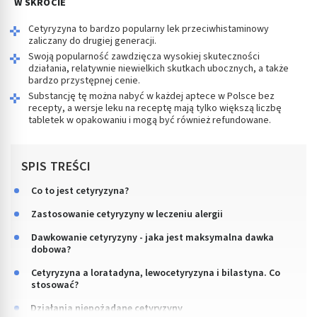
W SKRÓCIE
Cetyryzyna to bardzo popularny lek przeciwhistaminowy
zaliczany do drugiej generacji.
Swoją popularność zawdzięcza wysokiej skuteczności
działania, relatywnie niewielkich skutkach ubocznych, a także
bardzo przystępnej cenie.
Substancję tę można nabyć w każdej aptece w Polsce bez
recepty, a wersje leku na receptę mają tylko większą liczbę
tabletek w opakowaniu i mogą być również refundowane.
SPIS TREŚCI
Co to jest cetyryzyna?
Zastosowanie cetyryzyny w leczeniu alergii
Dawkowanie cetyryzyny - jaka jest maksymalna dawka
dobowa?
Cetyryzyna a loratadyna, lewocetyryzyna i bilastyna. Co
stosować?
Działania niepożądane cetyryzyny