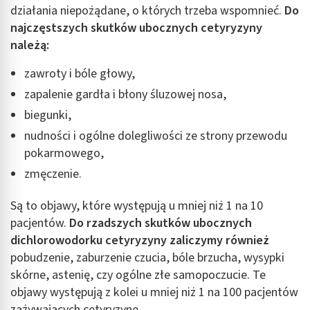
działania niepożądane, o których trzeba wspomnieć.
Do
Identyfikowanie urządzeń na podstawie
najczęstszych skutków ubocznych cetyryzyny
aktywnie żądanych informacji
należą:
Cele przetwarzania inne niż IAB:
zawroty i bóle głowy,
Niezbędne
zapalenie gardła i błony śluzowej nosa,
Wydajność (Performance)
biegunki,
nudności i ogólne dolegliwości ze strony przewodu
Reklama / śledzenie
pokarmowego,
zmęczenie.
Są to objawy, które występują u mniej niż 1 na 10
pacjentów.
Do rzadszych skutków ubocznych
dichlorowodorku cetyryzyny zaliczymy również
pobudzenie, zaburzenie czucia, bóle brzucha, wysypki
skórne, astenię, czy ogólne złe samopoczucie. Te
objawy występują z kolei u mniej niż 1 na 100 pacjentów
zażywających cetyryzynę.