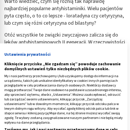
Warto wiedzieć, czym się różnią tak naprawdę
najbardziej popularne antyhistaminiki. Wielu pacjentów
pyta często, o to co lepsze - loratadyna czy cetyryzyna,
lub czym się różni cetyryzyna od bilastyny?
Otóż wszystkie te związki zwyczajowo zalicza się do
leków antyhistaminowych II generacji. W rzeczywistości
jednak toczy się naukowa debata na temat tego, czy w
Ustawienia prywatności
ogóle istnieje wyraźna „trzecia generacja” leków
przeciwhistaminowych, czy też należy je uznać za część
Kliknięcie przycisku „Nie zgadzam się” powoduje zachowanie
domyślnych ustawień tylko niezbędnych plików cookie.
drugiej generacji.
My i nasi partnerzy przechowujemy i/lub uzyskujemy dostęp do informacji na
urządzeniu, takich jak unikalne identyfikatory w cookie i innych pamięciach
Wszystko z powodu braku wyraźnych kryteriów
przeglądarki w celu przetwarzania danych osobowych. Niektórzy dostawcy
oddzielających te grupy od siebie. Niektórzy jednak
mogą przetwarzać Twoje dane osobowe na podstawie uzasadnionego interesu,
aby sprzeciwić się temu, otwórz „Ustawienia”. Możesz zaakceptować, odrzucić
zaliczają do III generacji bilastynę, desloratadynę,
lub zarządzać swoimi ustawieniami, klikając przycisk „Zarządzaj
rupatadynę, czy lewocetyryzynę. Leki te mogą się
ustawieniami” lub w dowolnym momencie, klikając przycisk odcisku palca w
lewym dolnym rogu witryny. Aby wycofać zgodę kliknij odcisk palca lub link w
charakteryzować wyższą skutecznością i lepszym
stopce serwisu i kliknij pozycję Moje dane, na tej stronie możesz wycofać swoją
zgodę. Te wybory zostaną zasygnalizowane naszym partnerom i nie będą miały
profilem bezpieczeństwa.
wpływu na dane przeglądania.
Zarówno my, jak i nasi partnerzy przetwarzamy dane w celu