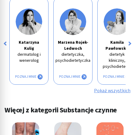
Katarzyna
Marzena Rojek-
Kamila
Kulig
Ledwoch
Pawłowska
dermatolog i
dietetyczka,
dietetyk
wenerolog
psychodietetyczka
kliniczny,
psychodietetyk
POZNAJ MNIE
POZNAJ MNIE
POZNAJ MNIE
Pokaż wszystkich
Więcej z kategorii Substancje czynne