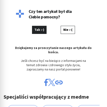
zaleceń. Interesuje się interakcjami lekowymi oraz
bezpieczeństwem terapii, zwolennik metod opartych na EBM
(Evidence Based Medicine). Prywatnie szczęśliwy mąż, tata
Czy ten artykuł był dla
Krzysia oraz fan piłki nożnej i gotowania.
Ciebie pomocny?
Tak :-)
Nie :-(
Dziękujemy za przeczytanie naszego artykułu do
końca.
Jeśli chcesz być na bieżąco z informacjami na
temat zdrowia i zdrowego stylu życia,
zapraszamy na nasz portal ponownie!
Specjaliści współpracujący z medme