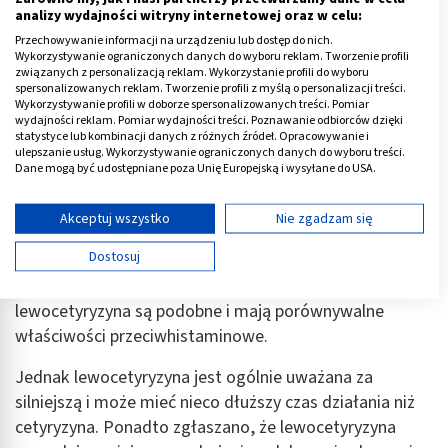
Tak naprawdę jednak ciężko je uszeregować od
analizy wydajności witryny internetowej oraz w celu:
najlepszego do najgorszego. Duże znaczenie ma tutaj
Przechowywanie informacji na urządzeniu lub dostęp do nich.
indywidualny profil pacjenta - dla jednego lepsza będzie
Wykorzystywanie ograniczonych danych do wyboru reklam. Tworzenie profili
związanych z personalizacją reklam. Wykorzystanie profili do wyboru
bilastyna, a dla kogoś innego cetyryzyna.
spersonalizowanych reklam. Tworzenie profili z myślą o personalizacji treści.
Wykorzystywanie profili w doborze spersonalizowanych treści. Pomiar
Warto jednak wspomnieć o różnicy między
wydajności reklam. Pomiar wydajności treści. Poznawanie odbiorców dzięki
statystyce lub kombinacji danych z różnych źródeł. Opracowywanie i
cetyryzyną a lewocetyryzyną.
Otóż w lekach
ulepszanie usług. Wykorzystywanie ograniczonych danych do wyboru treści.
zawierających cetyryzynę w dawce 10 mg tak naprawdę
Dane mogą być udostępniane poza Unię Europejską i wysyłane do USA.
Twoja zgoda i polityka cookie dotyczą wyłącznie tej witryny/aplikacji.
znajduje się mieszanina dwóch enancjomerów tego
Wyświetl listę partnerów (11 dostawców IAB)
związku (czyli lewo i prawoskrętnej cetyryzyny, z której
Akceptuj wszystko
Nie zgadzam się
tylko ta lewoskrętna wykazuje aktywność biologiczną).
Używamy Twoich danych w następujących celach:
Dostosuj
Cele przetwarzania IAB:
Pod względem działania, zarówno cetyryzyna, jak i
Przechowywanie informacji na urządzeniu lub
lewocetyryzyna są podobne i mają porównywalne
dostęp do nich
właściwości przeciwhistaminowe.
Wykorzystywanie ograniczonych danych do
wyboru reklam
Jednak lewocetyryzyna jest ogólnie uważana za
silniejszą i może mieć nieco dłuższy czas działania niż
Tworzenie profili w celu spersonalizowanych
cetyryzyna. Ponadto zgłaszano, że lewocetyryzyna
reklam