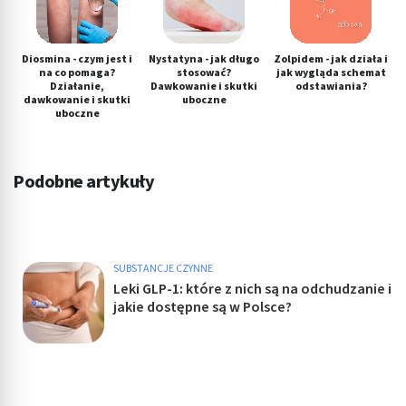
Diosmina - czym jest i
Nystatyna - jak długo
Zolpidem - jak działa i
na co pomaga?
stosować?
jak wygląda schemat
Działanie,
Dawkowanie i skutki
odstawiania?
dawkowanie i skutki
uboczne
uboczne
Podobne artykuły
SUBSTANCJE CZYNNE
Leki GLP-1: które z nich są na odchudzanie i
jakie dostępne są w Polsce?