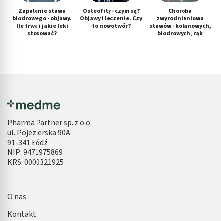
Zapalenie stawu
Osteofity - czym są?
Choroba
biodrowego - objawy.
Objawy i leczenie. Czy
zwyrodnieniowa
Ile trwa i jakie leki
to nowotwór?
stawów - kolanowych,
stosować?
biodrowych, rąk
Pharma Partner sp. z o.o.
ul. Pojezierska 90A
91-341 Łódź
NIP: 9471975869
KRS: 0000321925
O nas
Kontakt