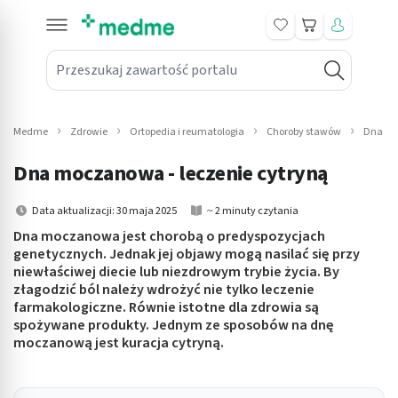
Koszyk
Przeszukaj zawartość portalu
in submenu: Leki na receptę
win submenu: Zdrowie
Medme
Zdrowie
Ortopedia i reumatologia
Choroby stawów
Dna mo
win submenu: Suplementy
Dna moczanowa - leczenie cytryną
win submenu: Mama i dziecko
Data aktualizacji: 30 maja 2025
~ 2 minuty czytania
win submenu: Kosmetyki
Dna moczanowa jest chorobą o predyspozycjach
genetycznych. Jednak jej objawy mogą nasilać się przy
niewłaściwej diecie lub niezdrowym trybie życia. By
win submenu: Higiena
złagodzić ból należy wdrożyć nie tylko leczenie
farmakologiczne. Równie istotne dla zdrowia są
win submenu: Sprzęt medyczny
spożywane produkty. Jednym ze sposobów na dnę
moczanową jest kuracja cytryną.
win submenu: Intymne
win submenu: Wellness