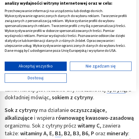
analizy wydajności witryny internetowej oraz w celu:
Przechowywanie informacji na urządzeniu lub dostęp do nich.
Wykorzystywanie ograniczonych danych do wyboru reklam. Tworzenie profili
związanych z personalizacją reklam. Wykorzystanie profili do wyboru
spersonalizowanych reklam. Tworzenie profili z myślą o personalizacji treści.
Wykorzystywanie profili w doborze spersonalizowanych treści. Pomiar
wydajności reklam. Pomiar wydajności treści. Poznawanie odbiorców dzięki
statystyce lub kombinacji danych z różnych źródeł. Opracowywanie i
Dna moczanowa - leczenie cytryną
ulepszanie usług. Wykorzystywanie ograniczonych danych do wyboru treści.
Dane mogą być udostępniane poza Unię Europejską i wysyłane do USA.
Istnieje wiele domowych sposobów na walkę z atakiem
Twoja zgoda i polityka cookie dotyczą wyłącznie tej witryny/aplikacji.
dny moczanowej. Choć nie mogą one zastąpić leczenia
Wyświetl listę partnerów (11 dostawców IAB)
Akceptuj wszystko
Nie zgadzam się
farmakologicznego, w wielu przypadkach okazują się
Używamy Twoich danych w następujących celach:
Dostosuj
istotnym wsparciem w walce z chorobą. Jednym z
Cele przetwarzania IAB:
takich kuracji jest leczenie dny moczanowej
cytryną
, a
Przechowywanie informacji na urządzeniu lub
dostęp do nich
dokładniej mówiąc,
sokiem z cytryny
.
Wykorzystywanie ograniczonych danych do
Sok z cytryny
ma działanie
oczyszczające
,
wyboru reklam
alkalizujące
i wspiera
równowagę kwasowo-zasadową
organizmu. Sok z cytryny prócz
witamy C
, zawiera
Tworzenie profili w celu spersonalizowanych
reklam
także:
witaminy A, E,
B1
, B2, B3, B6, P
oraz
minerały
: