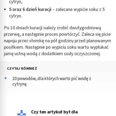
cytryn,
Identyfikowanie urządzeń na podstawie
5 oraz 6 dzień kuracji
– zalecane wypicie soku z 5
aktywnie żądanych informacji
cytryn.
Cele przetwarzania inne niż IAB:
Po 10 dniach kuracji należy zrobić dwutygodniową
Niezbędne
przerwę, a następnie proces powtórzyć. Zaleca się picie
Wydajność (Performance)
napoju przez słomkę na pół godziny przed planowanym
posiłkiem. Następnie po wypiciu soku warto wypłukać
Reklama / śledzenie
jamę ustną wodą z dodatkiem sody oczyszczonej.
CZYTAJ RÓWNIEŻ
10 powodów, dla których warto pić wodę z
cytryną
Czy ten artykuł był dla