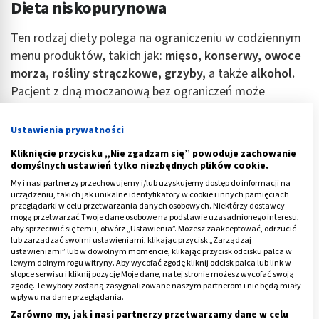
Dieta niskopurynowa
Ten rodzaj diety polega na ograniczeniu w codziennym
menu produktów, takich jak:
mięso, konserwy, owoce
morza, rośliny strączkowe, grzyby,
a także
alkohol.
Pacjent z dną moczanową bez ograniczeń może
spożywać za to:
warzywa i owoce
oraz
nabiał
.
Niezwykle istotne jest też codzienne przyjmowanie
Ustawienia prywatności
płynów
w odpowiedniej ilości, czyli nawet 2-3 litry
Kliknięcie przycisku „Nie zgadzam się” powoduje zachowanie
dziennie. Najlepiej, by była to
woda.
domyślnych ustawień tylko niezbędnych plików cookie.
My i nasi partnerzy przechowujemy i/lub uzyskujemy dostęp do informacji na
Reklama
urządzeniu, takich jak unikalne identyfikatory w cookie i innych pamięciach
przeglądarki w celu przetwarzania danych osobowych. Niektórzy dostawcy
mogą przetwarzać Twoje dane osobowe na podstawie uzasadnionego interesu,
aby sprzeciwić się temu, otwórz „Ustawienia”. Możesz zaakceptować, odrzucić
lub zarządzać swoimi ustawieniami, klikając przycisk „Zarządzaj
ustawieniami” lub w dowolnym momencie, klikając przycisk odcisku palca w
lewym dolnym rogu witryny. Aby wycofać zgodę kliknij odcisk palca lub link w
stopce serwisu i kliknij pozycję Moje dane, na tej stronie możesz wycofać swoją
zgodę. Te wybory zostaną zasygnalizowane naszym partnerom i nie będą miały
wpływu na dane przeglądania.
Zarówno my, jak i nasi partnerzy przetwarzamy dane w celu