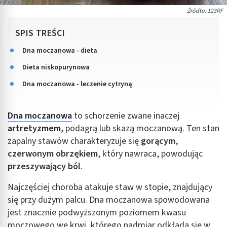
Źródło: 123RF
SPIS TREŚCI
Dna moczanowa - dieta
Dieta niskopurynowa
Dna moczanowa - leczenie cytryną
Dna moczanowa
to schorzenie zwane inaczej
artretyzmem
, podagrą lub skazą moczanową. Ten stan
zapalny stawów charakteryzuje się
gorącym
,
czerwonym obrzękiem
, który nawraca, powodując
przeszywający ból
.
Najczęściej choroba atakuje staw w stopie, znajdujący
się przy dużym palcu. Dna moczanowa spowodowana
jest znacznie podwyższonym poziomem kwasu
moczowego we krwi, którego nadmiar odkłada się w