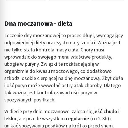
Dna moczanowa - dieta
Leczenie dny moczanowej to proces długi, wymagający
odpowiedniej diety oraz systematyczności. Ważna jest
nie tylko stała kontrola masy ciała. Chory musi
wprowadzić do swojego menu właściwe produkty,
ubogie w puryny. Związki te rozkładają się w
organizmie do kwasu moczowego, co dodatkowo
szkodzi osobie cierpiącej na dnę moczanową. Zbyt duża
ilość puryn może wywołać ostry atak choroby. Dlatego
tak ważna jest kontrola zawartości puryn w
spożywanych posiłkach.
W diecie przy dnie moczanowej zaleca się
jeść chudo
i
l
ekko
, ale przede wszystkim
regularnie
(co 2-3h) i
unikać spożywania posiłków na krótko przed snem.