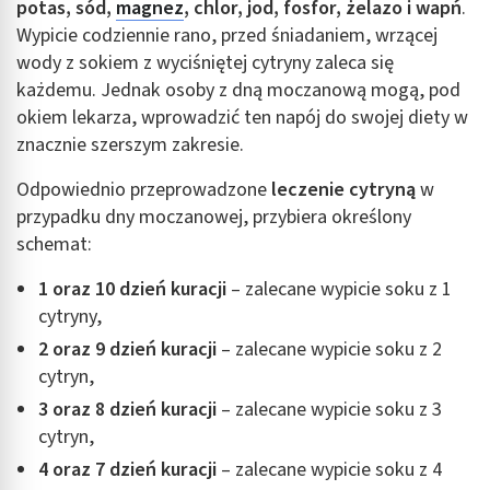
potas, sód,
magnez
, chlor, jod, fosfor, żelazo i wapń
.
Wykorzystanie profili do wyboru
Wypicie codziennie rano, przed śniadaniem, wrzącej
spersonalizowanych reklam
wody z sokiem z wyciśniętej cytryny zaleca się
Tworzenie profili w celu personalizacji treści
każdemu. Jednak osoby z dną moczanową mogą, pod
okiem lekarza, wprowadzić ten napój do swojej diety w
Wykorzystywanie profili w celu doboru
znacznie szerszym zakresie.
spersonalizowanych treści
Odpowiednio przeprowadzone
leczenie cytryną
w
Pomiar efektywności reklam
przypadku dny moczanowej, przybiera określony
Pomiar efektywności treści
schemat:
Rozumienie odbiorców dzięki statystyce lub
1 oraz 10 dzień kuracji
– zalecane wypicie soku z 1
kombinacji danych z różnych źródeł
cytryny,
Rozwój i ulepszanie usług
2 oraz 9 dzień kuracji
– zalecane wypicie soku z 2
cytryn,
Wykorzystywanie ograniczonych danych do
3 oraz 8 dzień kuracji
– zalecane wypicie soku z 3
wyboru treści
cytryn,
Funkcje specjalne IAB:
4 oraz 7 dzień kuracji
– zalecane wypicie soku z 4
Użycie dokładnych danych geolokalizacyjnych