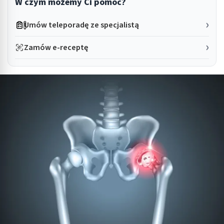
W czym możemy Ci pomóc?
Umów teleporadę ze specjalistą
Zamów e-receptę