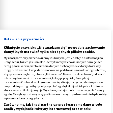
Ustawienia prywatności
Kliknięcie przycisku „Nie zgadzam się” powoduje zachowanie
domyślnych ustawień tylko niezbędnych plików cookie.
My i nasi partnerzy przechowujemy i/lub uzyskujemy dostęp do informacji na
urządzeniu, takich jak unikalne identyfikatory w cookie i innych pamięciach
przeglądarki w celu przetwarzania danych osobowych. Niektórzy dostawcy
Leczenie zapalenia stawu krzyżowo-
mogą przetwarzać Twoje dane osobowe na podstawie uzasadnionego interesu,
aby sprzeciwić się temu, otwórz „Ustawienia”. Możesz zaakceptować, odrzucić
biodrowego
lub zarządzać swoimi ustawieniami, klikając przycisk „Zarządzaj
ustawieniami” lub w dowolnym momencie, klikając przycisk odcisku palca w
lewym dolnym rogu witryny. Aby wycofać zgodę kliknij odcisk palca lub link w
U osób z zapaleniem stawów krzyżowo-biodrowych
stopce serwisu i kliknij pozycję Moje dane, na tej stronie możesz wycofać swoją
w pierwszej kolejności stosowane jest leczenie
zgodę. Te wybory zostaną zasygnalizowane naszym partnerom i nie będą miały
wpływu na dane przeglądania.
zachowawcze lekami przeciwbólowymi i
Zarówno my, jak i nasi partnerzy przetwarzamy dane w celu
przeciwzapalnymi.
analizy wydajności witryny internetowej oraz w celu: