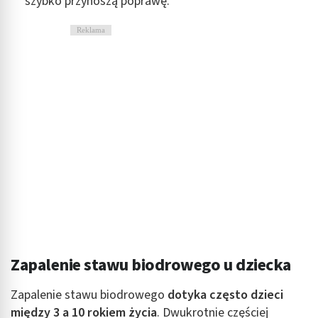
szybko przynoszą poprawę.
Identyfikowanie urządzeń na podstawie
aktywnie żądanych informacji
Reklama
Cele przetwarzania inne niż IAB:
Niezbędne
Wydajność (Performance)
Reklama / śledzenie
Zapalenie stawu biodrowego u dziecka
Zapalenie stawu biodrowego
dotyka często dzieci
między 3 a 10 rokiem życia
. Dwukrotnie częściej