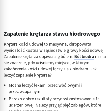
spersonalizowanych reklam
Tworzenie profili w celu personalizacji treści
Wykorzystywanie profili w celu doboru
spersonalizowanych treści
Zapalenie krętarza stawu biodrowego
Pomiar efektywności reklam
Krętarz kości udowej to masywna, chropowata
Pomiar efektywności treści
wyniosłość kostna w sąsiedztwie głowy kości udowej.
Zapalenie krętarza objawia się bólem.
Ból biodra
nasila
Rozumienie odbiorców dzięki statystyce lub
kombinacji danych z różnych źródeł
się znacznie, gdy uciśniemy miejsce, w którym
zakończenie kości udowej łączy się z biodrem. Jak
Rozwój i ulepszanie usług
leczyć zapalenie krętarza?
Wykorzystywanie ograniczonych danych do
Można leczyć lekami przeciwbólowymi i
wyboru treści
przeciwzapalnymi.
Funkcje specjalne IAB:
Bardzo dobre rezultaty przynosi zastosowanie fali
Użycie dokładnych danych geolokalizacyjnych
uderzeniowej. Należy przyjąć pięć zabiegów, które