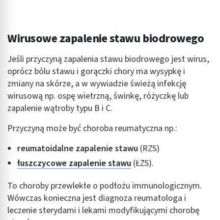
Wirusowe zapalenie stawu biodrowego
Jeśli przyczyną zapalenia stawu biodrowego jest wirus,
oprócz bólu stawu i gorączki chory ma wysypkę i
zmiany na skórze, a w wywiadzie świeżą infekcję
wirusową np. ospę wietrzną, świnkę, różyczkę lub
zapalenie wątroby typu B i C.
Przyczyną może być choroba reumatyczna np.:
reumatoidalne zapalenie stawu
(RZS)
łuszczycowe zapalenie stawu
(ŁZS).
To choroby przewlekłe o podłożu immunologicznym.
Wówczas konieczna jest diagnoza reumatologa i
leczenie sterydami i lekami modyfikującymi chorobę