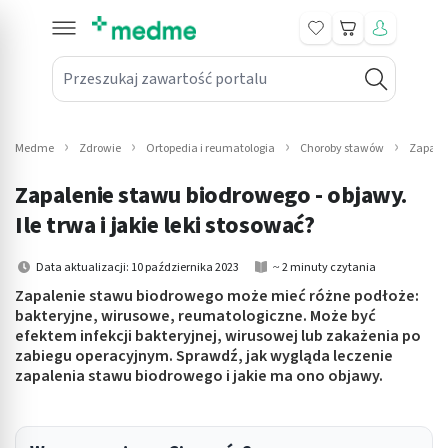
Koszyk
Przeszukaj zawartość portalu
in submenu: Leki na receptę
win submenu: Zdrowie
Medme
Zdrowie
Ortopedia i reumatologia
Choroby stawów
Zapalen
win submenu: Suplementy
Zapalenie stawu biodrowego - objawy.
win submenu: Mama i dziecko
Ile trwa i jakie leki stosować?
win submenu: Kosmetyki
Data aktualizacji: 10 października 2023
~ 2 minuty czytania
Zapalenie stawu biodrowego może mieć różne podłoże:
win submenu: Higiena
bakteryjne, wirusowe, reumatologiczne. Może być
efektem infekcji bakteryjnej, wirusowej lub zakażenia po
win submenu: Sprzęt medyczny
zabiegu operacyjnym. Sprawdź, jak wygląda leczenie
zapalenia stawu biodrowego i jakie ma ono objawy.
win submenu: Intymne
win submenu: Wellness