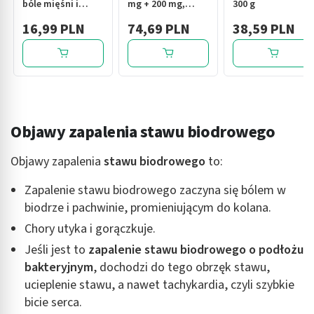
bóle mięśni i
mg + 200 mg,
300 g
stawów, 100 ml
kapsułki twarde,
16,99 PLN
74,69 PLN
38,59 PLN
30 szt.
Objawy zapalenia stawu biodrowego
Objawy zapalenia
stawu biodrowego
to:
Zapalenie stawu biodrowego zaczyna się bólem w
biodrze i pachwinie, promieniującym do kolana.
Chory utyka i gorączkuje.
Jeśli jest to
zapalenie stawu biodrowego o podłożu
bakteryjnym
, dochodzi do tego obrzęk stawu,
ucieplenie stawu, a nawet tachykardia, czyli szybkie
bicie serca.