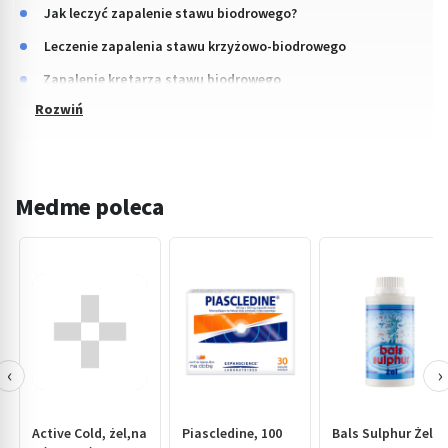
Jak leczyć zapalenie stawu biodrowego?
Leczenie zapalenia stawu krzyżowo-biodrowego
Zapalenie krętarza stawu biodrowego
Medme poleca
‹
›
Active Cold, żel,na
Piascledine, 100
Bals Sulphur Żel,