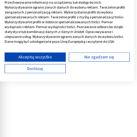
Można podawać
zastrzyki z kortykosteroidów
.
Przechowywanie informacji na urządzeniu lub dostęp do nich.
Wykorzystywanie ograniczonych danych do wyboru reklam. Tworzenie profili
związanych z personalizacją reklam. Wykorzystanie profili do wyboru
Ważna jest też fizykoterapia np.:
spersonalizowanych reklam. Tworzenie profili z myślą o personalizacji treści.
Wykorzystywanie profili w doborze spersonalizowanych treści. Pomiar
wydajności reklam. Pomiar wydajności treści. Poznawanie odbiorców dzięki
pole magnetyczne,
statystyce lub kombinacji danych z różnych źródeł. Opracowywanie i
laser,
ulepszanie usług. Wykorzystywanie ograniczonych danych do wyboru treści.
Dane mogą być udostępniane poza Unię Europejską i wysyłane do USA.
ultradźwięki,
Twoja zgoda i polityka cookie dotyczą wyłącznie tej witryny/aplikacji.
prądy TENS
,
Wyświetl listę partnerów (11 dostawców IAB)
Akceptuj wszystko
Nie zgadzam się
jonoforeza.
Używamy Twoich danych w następujących celach:
Dostosuj
Cele przetwarzania IAB:
Reklama
Przechowywanie informacji na urządzeniu lub
dostęp do nich
Wykorzystywanie ograniczonych danych do
wyboru reklam
Tworzenie profili w celu spersonalizowanych
reklam
Wykorzystanie profili do wyboru