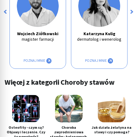
Wojciech Ziółkowski
Katarzyna Kulig
magister farmacji
dermatolog i wenerolog
POZNAJ MNIE
POZNAJ MNIE
Więcej z kategorii Choroby stawów
Osteofity - czym są?
Choroba
Jak działa żelatyna na
Objawy i leczenie. Czy
zwyrodnieniowa
stawy i czy pomaga?
to nowotwór?
stawów - kolanowych,