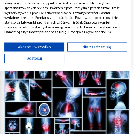
związanych z personalizacją reklam. Wykorzystanie profili do wyboru
spersonalizowanych reklam. Tworzenie profili z myślą o personalizacji treści.
Wykorzystywanie profili w doborze spersonalizowanych treści. Pomiar
wydajności reklam. Pomiar wydajności treści. Poznawanie odbiorców dzięki
statystyce lub kombinacji danych z różnych źródeł. Opracowywanie i
ulepszanie usług. Wykorzystywanie ograniczonych danych do wyboru treści.
Dane mogą być udostępniane poza Unię Europejską i wysyłane do USA.
Twoja zgoda i polityka cookie dotyczą wyłącznie tej witryny/aplikacji.
Wyświetl listę partnerów (11 dostawców IAB)
Akceptuj wszystko
Nie zgadzam się
Chondromalacja - leczenie naturalne czy operacja? Stopnie
Używamy Twoich danych w następujących celach:
Dostosuj
Cele przetwarzania IAB:
Przechowywanie informacji na urządzeniu lub
dostęp do nich
Wykorzystywanie ograniczonych danych do
wyboru reklam
Tworzenie profili w celu spersonalizowanych
reklam
Wykorzystanie profili do wyboru
spersonalizowanych reklam