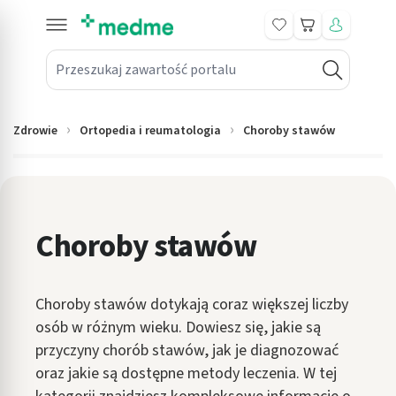
Koszyk
Przeszukaj zawartość portalu
in submenu: Leki na receptę
win submenu: Zdrowie
Zdrowie
Ortopedia i reumatologia
Choroby stawów
win submenu: Suplementy
win submenu: Mama i dziecko
win submenu: Kosmetyki
Choroby stawów
win submenu: Higiena
Choroby stawów dotykają coraz większej liczby
win submenu: Sprzęt medyczny
osób w różnym wieku. Dowiesz się, jakie są
win submenu: Intymne
przyczyny chorób stawów, jak je diagnozować
oraz jakie są dostępne metody leczenia. W tej
win submenu: Wellness