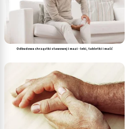
Odbudowa chrząstki stawowej i mazi - leki, tabletki i maść