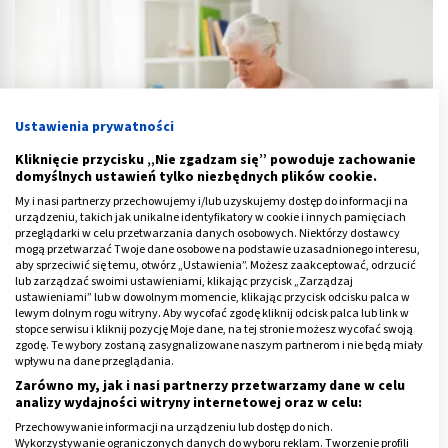
Ustawienia prywatności
Kliknięcie przycisku „Nie zgadzam się” powoduje zachowanie
domyślnych ustawień tylko niezbędnych plików cookie.
My i nasi partnerzy przechowujemy i/lub uzyskujemy dostęp do informacji na
urządzeniu, takich jak unikalne identyfikatory w cookie i innych pamięciach
przeglądarki w celu przetwarzania danych osobowych. Niektórzy dostawcy
mogą przetwarzać Twoje dane osobowe na podstawie uzasadnionego interesu,
aby sprzeciwić się temu, otwórz „Ustawienia”. Możesz zaakceptować, odrzucić
Gonartroza (zwyrodnienie stawu kolanowego) - co to jest?
lub zarządzać swoimi ustawieniami, klikając przycisk „Zarządzaj
ustawieniami” lub w dowolnym momencie, klikając przycisk odcisku palca w
lewym dolnym rogu witryny. Aby wycofać zgodę kliknij odcisk palca lub link w
stopce serwisu i kliknij pozycję Moje dane, na tej stronie możesz wycofać swoją
zgodę. Te wybory zostaną zasygnalizowane naszym partnerom i nie będą miały
wpływu na dane przeglądania.
Zarówno my, jak i nasi partnerzy przetwarzamy dane w celu
analizy wydajności witryny internetowej oraz w celu:
Przechowywanie informacji na urządzeniu lub dostęp do nich.
Wykorzystywanie ograniczonych danych do wyboru reklam. Tworzenie profili