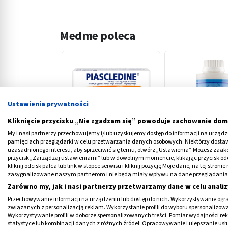
Medme poleca
Ustawienia prywatności
‹
Kliknięcie przycisku „Nie zgadzam się” powoduje zachowanie dom
My i nasi partnerzy przechowujemy i/lub uzyskujemy dostęp do informacji na urządzen
pamięciach przeglądarki w celu przetwarzania danych osobowych. Niektórzy dost
uzasadnionego interesu, aby sprzeciwić się temu, otwórz „Ustawienia”. Możesz zaa
Piascledine, 100 mg + 200
Bals Sulphur Żel, 
przycisk „Zarządzaj ustawieniami” lub w dowolnym momencie, klikając przycisk od
mg, kapsułki twarde, 30
kliknij odcisk palca lub link w stopce serwisu i kliknij pozycję Moje dane, na tej str
szt.
zasygnalizowane naszym partnerom i nie będą miały wpływu na dane przeglądania
74,69 PLN
38,59 PLN
Zarówno my, jak i nasi partnerzy przetwarzamy dane w celu analiz
Przechowywanie informacji na urządzeniu lub dostęp do nich. Wykorzystywanie ogra
związanych z personalizacją reklam. Wykorzystanie profili do wyboru spersonalizowany
Wykorzystywanie profili w doborze spersonalizowanych treści. Pomiar wydajności re
statystyce lub kombinacji danych z różnych źródeł. Opracowywanie i ulepszanie us