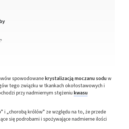
oby
?
stawów spowodowane
krystalizacją moczanu sodu
w
gów tego związku w tkankach okołostawowych i
dochodzi przy nadmiernym stężeniu
kwasu
 i „chorobą królów” ze względu na to, że przede
ące się podrobami i spożywające nadmierne ilości