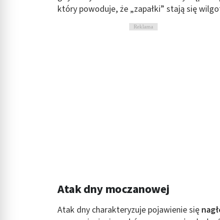
który powoduje, że „zapałki” stają się wilgotn
Rozumienie odbiorców dzięki statystyce lub kombinacji danych
Reklama
Rozwój i ulepszanie usług
Wykorzystywanie ograniczonych danych do wyboru treści
Funkcje specjalne IAB:
Użycie dokładnych danych geolokalizacyjnych
Identyfikowanie urządzeń na podstawie aktywnie żądanych inf
Cele przetwarzania inne niż IAB:
Niezbędne
Wydajność (Performance)
Reklama / śledzenie
Atak dny moczanowej
Atak dny charakteryzuje pojawienie się
nagł