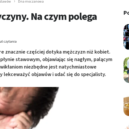
 stawów
Dna moczanowa
P
czyny. Na czym polega
ut czytania
e znacznie częściej dotyka mężczyzn niż kobiet.
 płynie stawowym, objawiając się nagłym, palącym
owikłaniom niezbędne jest natychmiastowe
 lekceważyć objawów i udać się do specjalisty.