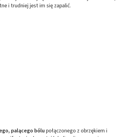
e i trudniej jest im się zapalić.
 z różnych źródeł
ormacji
ego, palącego bólu
połączonego z obrzękiem i