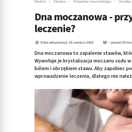
Medme
Zdrowie
Ortopedia i reumatologia
Choroby
in submenu: Wellness
Dna moczanowa - przy
leczenie?
Data aktualizacji: 16 czerwca 2026
~ ponad 10 min
Dna moczanowa to zapalenie stawów, któr
Wywołuje je krystalizacja moczanu sodu w
bólem i obrzękiem stawu. Aby zapobiec p
wprowadzenie leczenia, dlatego nie należy