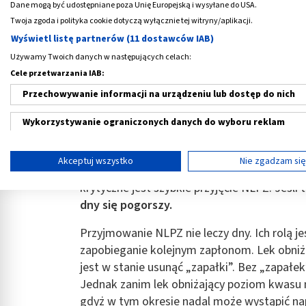
Dane mogą być udostępniane poza Unię Europejską i wysyłane do USA.
Twoja zgoda i polityka cookie dotyczą wyłącznie tej witryny/aplikacji.
Dna moczanowa - co to jest?
Wyświetl listę partnerów (11 dostawców IAB)
Używamy Twoich danych w następujących celach:
Poniższe porównanie pomaga
wyobrazić s
Cele przetwarzania IAB:
leków stosowanych w jej leczeniu.
Przechowywanie informacji na urządzeniu lub dostęp do nich
Dna moczanowa powodowana jest przez kwa
Wykorzystywanie ograniczonych danych do wyboru reklam
moczowy. Niektórzy mają go za dużo i część
rozwinie się dna, kwas moczowy
gromadzi 
Tworzenie profili w celu spersonalizowanych reklam
Akceptuj wszystko
Nie zgadzam si
Gdy rozpoczyna się atak dny, jedna z „zapa
Wykorzystanie profili do wyboru spersonalizowanych reklam
krytyczne jest szybkie przyjęcie NLPZ. Jeśli t
dny się pogorszy.
Tworzenie profili w celu personalizacji treści
Przyjmowanie NLPZ nie leczy dny. Ich rolą je
Wykorzystywanie profili w celu doboru spersonalizowanych tre
zapobieganie kolejnym zapłonom. Lek obniż
Pomiar efektywności reklam
jest w stanie usunąć „zapałki”. Bez „zapałek
Jednak zanim lek obniżający poziom kwasu
Pomiar efektywności treści
gdyż w tym okresie nadal może wystąpić na