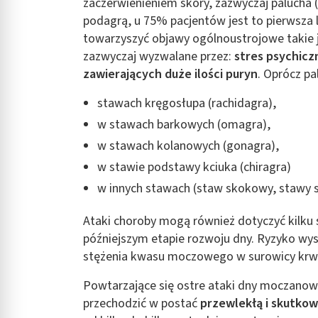
zaczerwienieniem skóry, zazwyczaj palucha (
podagrą, u 75% pacjentów jest to pierwsza 
towarzyszyć objawy ogólnoustrojowe takie 
zazwyczaj wyzwalane przez:
stres psychicz
zawierających duże ilości puryn
. Oprócz pa
stawach kręgosłupa (rachidagra),
w stawach barkowych (omagra),
w stawach kolanowych (gonagra),
w stawie podstawy kciuka (chiragra)
w innych stawach (staw skokowy, stawy 
Ataki choroby mogą również dotyczyć kilku 
późniejszym etapie rozwoju dny. Ryzyko wys
stężenia kwasu moczowego w surowicy krwi
Powtarzające się ostre ataki dny moczanow
przechodzić w postać
przewlekłą i skutkow