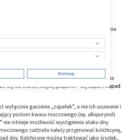
obie dnę moczanową jako chorobę
, jak i działanie
s moczowy. Każdy z nas ma we krwi kwas
 z tych osób zapada na dnę. U osób, u których
się wokół stawów
i odgrywa rolę „zapałek”.
ę
Dostosuj
łek” zapala się i „podpala” staw. W tym momencie
ak się nie stanie, więcej „zapałek” się zapali i
napad
st wyłącznie gaszenie „zapałek”, a nie ich usuwanie i
ści
ający poziom kwasu moczowego (np. allopurynol)
” nie istnieje możliwość wystąpienia ataku dny.
 moczowego zadziała należy przyjmować kolchicynę,
pad dny. Kolchicynę można traktować jako środek,