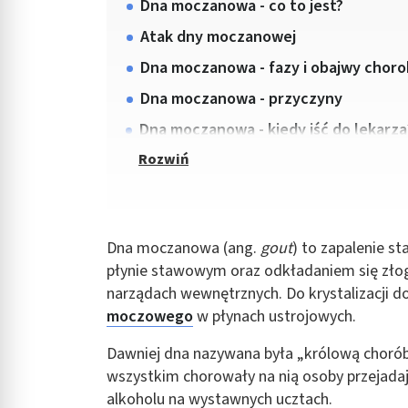
Dna moczanowa - co to jest?
Atak dny moczanowej
Dna moczanowa - fazy i obajwy chor
Dna moczanowa - przyczyny
Dna moczanowa - kiedy iść do lekarza
Dna moczanowa (ang.
gout
) to zapalenie 
płynie stawowym oraz odkładaniem się zło
narządach wewnętrznych. Do krystalizacji 
moczowego
w płynach ustrojowych.
Dawniej dna nazywana była „królową chorób”
wszystkim chorowały na nią osoby przejadaj
alkoholu na wystawnych ucztach.