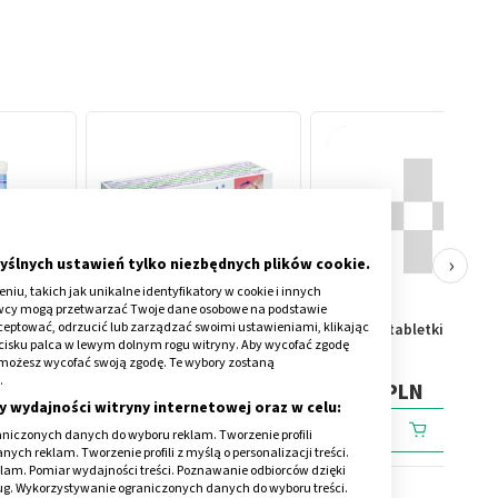
›
yślnych ustawień tylko niezbędnych plików cookie.
iu, takich jak unikalne identyfikatory w cookie i innych
awcy mogą przetwarzać Twoje dane osobowe na podstawie
kceptować, odrzucić lub zarządzać swoimi ustawieniami, klikając
300 g
Baikadent, 5,77 mg / g, żel
Galpent, tabletki, 100 mg
cisku palca w lewym dolnym rogu witryny. Aby wycofać zgodę
do stosowania w jamie
30 szt
onie możesz wycofać swoją zgodę. Te wybory zostaną
ustnej, 15 g
.
18,29 PLN
25,69 PLN
y wydajności witryny internetowej oraz w celu:
niczonych danych do wyboru reklam. Tworzenie profili
ch reklam. Tworzenie profili z myślą o personalizacji treści.
klam. Pomiar wydajności treści. Poznawanie odbiorców dzięki
ług. Wykorzystywanie ograniczonych danych do wyboru treści.