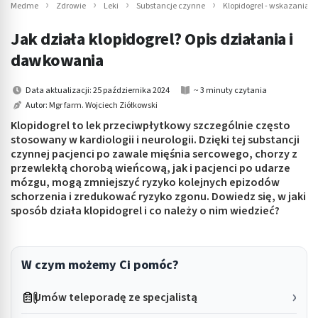
Medme
Zdrowie
Leki
Substancje czynne
Klopidogrel - wskazania,
Jak działa klopidogrel? Opis działania i
dawkowania
Data aktualizacji: 25 października 2024
~ 3 minuty czytania
Autor:
Mgr farm. Wojciech Ziółkowski
Klopidogrel to lek przeciwpłytkowy szczególnie często
stosowany w kardiologii i neurologii. Dzięki tej substancji
czynnej pacjenci po zawale mięśnia sercowego, chorzy z
przewlekłą chorobą wieńcową, jak i pacjenci po udarze
mózgu, mogą zmniejszyć ryzyko kolejnych epizodów
schorzenia i zredukować ryzyko zgonu. Dowiedz się, w jaki
sposób działa klopidogrel i co należy o nim wiedzieć?
W czym możemy Ci pomóc?
Umów teleporadę ze specjalistą