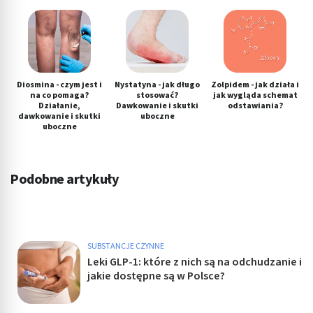
Identyfikowanie urządzeń na podstawie
aktywnie żądanych informacji
Cele przetwarzania inne niż IAB:
Niezbędne
Diosmina - czym jest i
Nystatyna - jak długo
Zolpidem - jak działa i
na co pomaga?
stosować?
jak wygląda schemat
Działanie,
Dawkowanie i skutki
odstawiania?
Wydajność (Performance)
dawkowanie i skutki
uboczne
uboczne
Reklama / śledzenie
Podobne artykuły
SUBSTANCJE CZYNNE
Leki GLP-1: które z nich są na odchudzanie i
jakie dostępne są w Polsce?