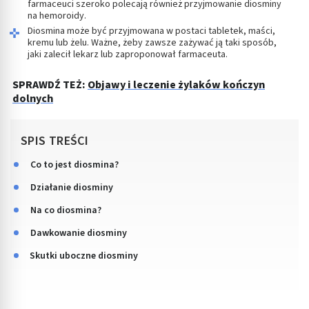
farmaceuci szeroko polecają również przyjmowanie diosminy
na hemoroidy.
Diosmina może być przyjmowana w postaci tabletek, maści,
kremu lub żelu. Ważne, żeby zawsze zażywać ją taki sposób,
jaki zalecił lekarz lub zaproponował farmaceuta.
SPRAWDŹ TEŻ:
Objawy i leczenie żylaków kończyn
dolnych
SPIS TREŚCI
Co to jest diosmina?
Działanie diosminy
Na co diosmina?
Dawkowanie diosminy
Skutki uboczne diosminy