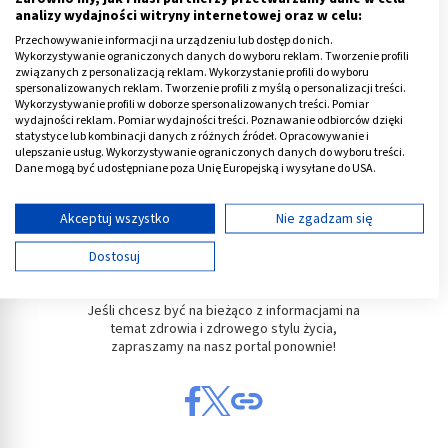
zakresu stosowania leków oraz prowadzenia właściwej terapii.
analizy wydajności witryny internetowej oraz w celu:
W swojej pracy stawia na bezpośredni i partnerski kontakt z
Przechowywanie informacji na urządzeniu lub dostęp do nich.
pacjentem, co umożliwia mu jasne przekazywanie medycznych
Wykorzystywanie ograniczonych danych do wyboru reklam. Tworzenie profili
zaleceń. Interesuje się interakcjami lekowymi oraz
związanych z personalizacją reklam. Wykorzystanie profili do wyboru
bezpieczeństwem terapii, zwolennik metod opartych na EBM
spersonalizowanych reklam. Tworzenie profili z myślą o personalizacji treści.
(Evidence Based Medicine). Prywatnie szczęśliwy mąż, tata
Czy ten artykuł był dla
Wykorzystywanie profili w doborze spersonalizowanych treści. Pomiar
Krzysia oraz fan piłki nożnej i gotowania.
wydajności reklam. Pomiar wydajności treści. Poznawanie odbiorców dzięki
Ciebie pomocny?
statystyce lub kombinacji danych z różnych źródeł. Opracowywanie i
ulepszanie usług. Wykorzystywanie ograniczonych danych do wyboru treści.
Dane mogą być udostępniane poza Unię Europejską i wysyłane do USA.
Tak :-)
Nie :-(
Twoja zgoda i polityka cookie dotyczą wyłącznie tej witryny/aplikacji.
Wyświetl listę partnerów (11 dostawców IAB)
Akceptuj wszystko
Nie zgadzam się
Używamy Twoich danych w następujących celach:
Dostosuj
Dziękujemy za przeczytanie naszego artykułu do
Cele przetwarzania IAB:
końca.
Przechowywanie informacji na urządzeniu lub
Jeśli chcesz być na bieżąco z informacjami na
dostęp do nich
temat zdrowia i zdrowego stylu życia,
zapraszamy na nasz portal ponownie!
Wykorzystywanie ograniczonych danych do
wyboru reklam
Tworzenie profili w celu spersonalizowanych
reklam