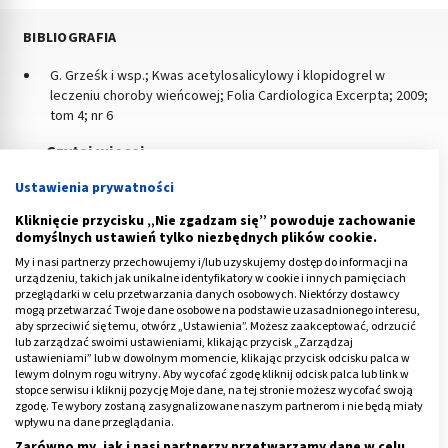
BIBLIOGRAFIA
G. Grześk i wsp.; Kwas acetylosalicylowy i klopidogrel w
leczeniu choroby wieńcowej; Folia Cardiologica Excerpta; 2009;
tom 4; nr 6
Czytaj więcej
Ustawienia prywatności
Kliknięcie przycisku „Nie zgadzam się” powoduje zachowanie
domyślnych ustawień tylko niezbędnych plików cookie.
My i nasi partnerzy przechowujemy i/lub uzyskujemy dostęp do informacji na
ARTYKUŁ NAPISANY PRZEZ
urządzeniu, takich jak unikalne identyfikatory w cookie i innych pamięciach
MGR FARM. WOJCIECH
przeglądarki w celu przetwarzania danych osobowych. Niektórzy dostawcy
mogą przetwarzać Twoje dane osobowe na podstawie uzasadnionego interesu,
ZIÓŁKOWSKI
aby sprzeciwić się temu, otwórz „Ustawienia”. Możesz zaakceptować, odrzucić
lub zarządzać swoimi ustawieniami, klikając przycisk „Zarządzaj
ustawieniami” lub w dowolnym momencie, klikając przycisk odcisku palca w
lewym dolnym rogu witryny. Aby wycofać zgodę kliknij odcisk palca lub link w
Magister farmacji. Pracuje w aptece ogólnodostępnej oraz
stopce serwisu i kliknij pozycję Moje dane, na tej stronie możesz wycofać swoją
kieruje Działem Farmacji Centrum Okulistycznego. Aktywny
zgodę. Te wybory zostaną zasygnalizowane naszym partnerom i nie będą miały
wpływu na dane przeglądania.
członek samorządu aptekarskiego W czasie siedmioletniej
pracy zawodowej rozwiązał nieskończoną ilość problemów z
Pokaż więcej
Zarówno my, jak i nasi partnerzy przetwarzamy dane w celu