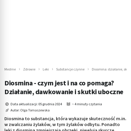
Medme
Zdrowie
Leki
Substancje czynne
Diosmina: działanie, skut
Diosmina - czym jest i na co pomaga?
Działanie, dawkowanie i skutki uboczne
Data aktualizacji: 05 grudnia 2024
~ 4 minuty czytania
Autor:
Olga Tomaszewska
Diosmina to substancja, która wykazuje skuteczność m.in.
w zwalczaniu żylaków, w tym żylaków odbytu. Ponadto
leki z diosminą zmniejszają obrzęki, niwelują skurcze