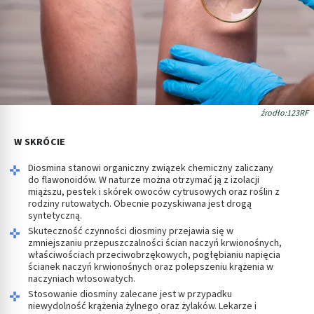
źrodło:123RF
W SKRÓCIE
Diosmina stanowi organiczny związek chemiczny zaliczany
do flawonoidów. W naturze można otrzymać ją z izolacji
miąższu, pestek i skórek owoców cytrusowych oraz roślin z
rodziny rutowatych. Obecnie pozyskiwana jest drogą
syntetyczną.
Skuteczność czynności diosminy przejawia się w
zmniejszaniu przepuszczalności ścian naczyń krwionośnych,
właściwościach przeciwobrzękowych, pogłębianiu napięcia
ścianek naczyń krwionośnych oraz polepszeniu krążenia w
naczyniach włosowatych.
Stosowanie diosminy zalecane jest w przypadku
niewydolność krążenia żylnego oraz żylaków. Lekarze i