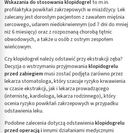
Wskazania do stosowania klopidogrel
to m.in.
profilaktyka powikłań zakrzepowych w miażdżycy. Lek
zalecany jest dorosłym pacjentom z zawałem mięśnia
sercowego, udarem niedokrwiennym (od 7 dni do mniej
niż 6 miesięcy) oraz z rozpoznaną chorobą tętnic
obwodowych, a także u osób z ostrym zespołem
wieńcowym.
Czy klopidogrel należy odstawić przy ekstrakcji zęba?
Decyzja o wstrzymaniu przyjmowania
klopidogrelu
przed zabiegiem
musi zostać podjęta zarówno przez
lekarza stomatologa, który szacuje ryzyko krwawienia
w czasie ekstrakcji, jak i lekarza prowadzącego
(internistę, kardiologa, lekarza rodzinnego), który
ocenia ryzyko powikłań zakrzepowych w przypadku
odstawienia leku.
Podobne zalecenia dotyczą odstawienia
klopidogrelu
przed operacją i
innymi działaniami medycznymi