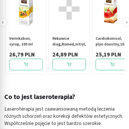
‹
›
Vernikabon,
Rekawice
Cardiobonisol,
syrop, 100 ml
diag,Romed,nitryl,n/jal,b/pudr.,niebieskie
plyn doustny,100
g
26,79 PLN
24,89 PLN
25,19 PLN
Co to jest laseroterapia?
Laseroterapia jest zaawansowaną metodą leczenia
różnych schorzeń oraz korekcji defektów estetycznych.
Współcześnie pojęcie to jest bardzo szerokie.