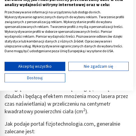
analizy wydajności witryny internetowej oraz w celu:
Przechowywanie informacji na urządzeniu lub dostęp do nich.
Wykorzystywanie ograniczonych danych do wyboru reklam. Tworzenie profili
związanych z personalizacją reklam. Wykorzystanie profili do wyboru
spersonalizowanych reklam. Tworzenie profili z myślą o personalizacji treści.
Wykorzystywanie profili w doborze spersonalizowanych treści. Pomiar
wydajności reklam. Pomiar wydajności treści. Poznawanie odbiorców dzięki
Dawki laseroterapii
statystyce lub kombinacji danych z różnych źródeł. Opracowywanie i
ulepszanie usług. Wykorzystywanie ograniczonych danych do wyboru treści.
Dane mogą być udostępniane poza Unię Europejską i wysyłane do USA.
Dawkę energii niezbędnej do wykorzystania w danym
Twoja zgoda i polityka cookie dotyczą wyłącznie tej witryny/aplikacji.
zabiegu, ustala się indywidualnie dla każdego pacjenta,
Wyświetl listę partnerów (11 dostawców IAB)
Akceptuj wszystko
Nie zgadzam się
uwzględniając wskazania oraz przeciwwskazania.
Używamy Twoich danych w następujących celach:
Dostosuj
Dawkowanie określa miara opisująca gęstość
.
Cele przetwarzania IAB:
Uwzględnia ona zastosowaną energię (liczoną w
Przechowywanie informacji na urządzeniu lub
dżulach i będącą efektem mnożenia mocy lasera przez
dostęp do nich
czas naświetlania) w przeliczeniu na centymetr
Wykorzystywanie ograniczonych danych do
2
kwadratowy powierzchni ciała (cm
).
wyboru reklam
Jak podaje portal fizjotechnologia.com, generalnie
Tworzenie profili w celu spersonalizowanych
zalecane jest:
reklam