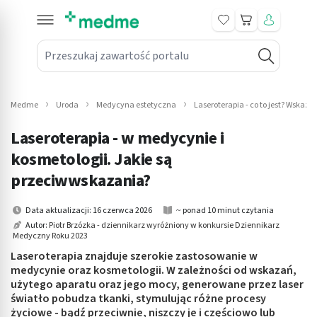
Koszyk
Przeszukaj zawartość portalu
in submenu: Leki na receptę
win submenu: Zdrowie
Medme
Uroda
Medycyna estetyczna
Laseroterapia - co to jest? Wskaz
win submenu: Suplementy
Laseroterapia - w medycynie i
win submenu: Mama i dziecko
kosmetologii. Jakie są
przeciwwskazania?
win submenu: Kosmetyki
Data aktualizacji: 16 czerwca 2026
~ ponad 10 minut czytania
win submenu: Higiena
Autor:
Piotr Brzózka - dziennikarz wyróżniony w konkursie Dziennikarz
Medyczny Roku 2023
win submenu: Sprzęt medyczny
Laseroterapia znajduje szerokie zastosowanie w
medycynie oraz kosmetologii. W zależności od wskazań,
win submenu: Intymne
użytego aparatu oraz jego mocy, generowane przez laser
światło pobudza tkanki, stymulując różne procesy
win submenu: Wellness
życiowe - bądź przeciwnie, niszczy je i częściowo lub