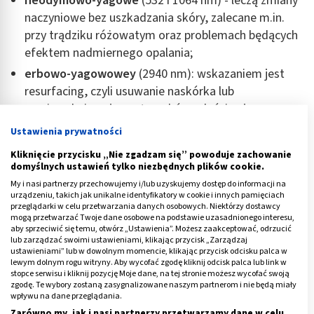
neodymowo-yagowe
(532 i 1064 nm) - leczą zmiany
naczyniowe bez uszkadzania skóry, zalecane m.in.
przy trądziku różowatym oraz problemach będących
efektem nadmiernego opalania;
erbowo-yagowowey
(2940 nm): wskazaniem jest
resurfacing, czyli usuwanie naskórka lub
powierzchniowej warstwy skóry właściwej;
aleksandrytowe
(755 nm) - stosowane do epilacji,
Ustawienia prywatności
czyli trwałego usuwania cebulek włosowych.
Kliknięcie przycisku „Nie zgadzam się” powoduje zachowanie
domyślnych ustawień tylko niezbędnych plików cookie.
Reklama
My i nasi partnerzy przechowujemy i/lub uzyskujemy dostęp do informacji na
urządzeniu, takich jak unikalne identyfikatory w cookie i innych pamięciach
przeglądarki w celu przetwarzania danych osobowych. Niektórzy dostawcy
mogą przetwarzać Twoje dane osobowe na podstawie uzasadnionego interesu,
aby sprzeciwić się temu, otwórz „Ustawienia”. Możesz zaakceptować, odrzucić
lub zarządzać swoimi ustawieniami, klikając przycisk „Zarządzaj
ustawieniami” lub w dowolnym momencie, klikając przycisk odcisku palca w
lewym dolnym rogu witryny. Aby wycofać zgodę kliknij odcisk palca lub link w
stopce serwisu i kliknij pozycję Moje dane, na tej stronie możesz wycofać swoją
zgodę. Te wybory zostaną zasygnalizowane naszym partnerom i nie będą miały
wpływu na dane przeglądania.
Zarówno my, jak i nasi partnerzy przetwarzamy dane w celu