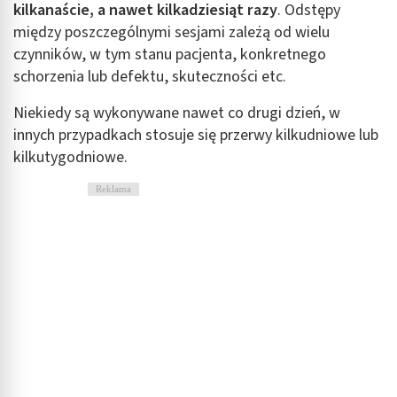
kilkanaście, a nawet kilkadziesiąt razy
. Odstępy
między poszczególnymi sesjami zależą od wielu
Identyfikowanie urządzeń na podstawie
aktywnie żądanych informacji
czynników, w tym stanu pacjenta, konkretnego
schorzenia lub defektu, skuteczności etc.
Cele przetwarzania inne niż IAB:
Niezbędne
Niekiedy są wykonywane nawet co drugi dzień, w
innych przypadkach stosuje się przerwy kilkudniowe lub
Wydajność (Performance)
kilkutygodniowe.
Reklama / śledzenie
Reklama