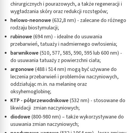
chirurgicznych i pourazowych, a także regeneracji i
wygładzania skóry oraz redukcji rozstępów;
helowo-neonow
e
(632,8 nm) - zalecane do różnego
rodzaju biostymulacji;
rubinow
e
(694 nm) - idealne do usuwania
przebarwień, tatuaży i nadmiernego owłosienia;
barwnikow
e
(510, 577, 585, 590, 595 lub 600 nm) -
do usuwania tatuaży z powierzchni ciała;
argonow
e
(488 i 514 nm) mogą być używane do
leczenia przebarwień i problemów naczyniowych,
oddziałując m.in. na melaninę oraz
oksyhemoglobinę;
KTP - półprzewodnikow
e
(532 nm) - stosowane do
likwidacji zmian naczyniowych;
diodowe
(800-980 nm) – także wykorzystywane do
usuwania zmian naczyniowych;