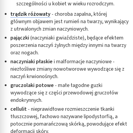
szczególności u kobiet w wieku rozrodczym.
trądzik różowaty
- choroba zapalna, której
głównym objawem jest rumień na twarzy, wynikający
z utrwalonych zmian naczyniowych.
pajączki
(naczyniaki gwiaździste), będące efektem
poszerzenia naczyń żylnych między innymi na twarzy
oraz nogach.
naczyniaki płaskie
i malformacje naczyniowe -
niezłośliwe zmiany nowotworowe wywodzące się z
naczyń krwionośnych.
gruczolaki potowe
- małe łagodne guzki
wywodzące się z części przewodowej gruczołów
endokrynnych.
cellulit
- nieprawidłowe rozmieszczenie tkanki
tłuszczowej, fachowo nazywane lipodystorfią, a
potocznie pomarańczową skórką, powodujące efekt
deformacji skóry.