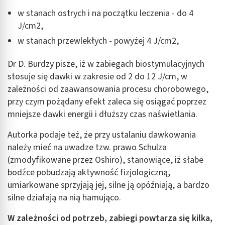
w stanach ostrych i na początku leczenia - do 4
Wykorzystanie profili do wyboru
spersonalizowanych reklam
J/cm2,
w stanach przewlekłych - powyżej 4 J/cm2,
Tworzenie profili w celu personalizacji treści
Wykorzystywanie profili w celu doboru
Dr D. Burdzy pisze, iż w zabiegach biostymulacyjnych
spersonalizowanych treści
stosuje się dawki w zakresie od 2 do 12 J/cm, w
zależności od zaawansowania procesu chorobowego,
Pomiar efektywności reklam
przy czym pożądany efekt zaleca się osiągać poprzez
Pomiar efektywności treści
mniejsze dawki energii i dłuższy czas naświetlania.
Rozumienie odbiorców dzięki statystyce lub
Autorka podaje też, że przy ustalaniu dawkowania
kombinacji danych z różnych źródeł
należy mieć na uwadze tzw. prawo Schulza
(zmodyfikowane przez Oshiro), stanowiące, iż słabe
Rozwój i ulepszanie usług
bodźce pobudzają aktywność fizjologiczną,
Wykorzystywanie ograniczonych danych do
umiarkowane sprzyjają jej, silne ją opóźniają, a bardzo
wyboru treści
silne działają na nią hamująco.
Funkcje specjalne IAB:
W zależności od potrzeb, zabiegi powtarza się kilka,
Użycie dokładnych danych geolokalizacyjnych