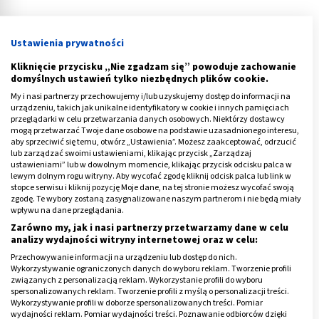
Ustawienia prywatności
Kliknięcie przycisku „Nie zgadzam się” powoduje zachowanie
domyślnych ustawień tylko niezbędnych plików cookie.
My i nasi partnerzy przechowujemy i/lub uzyskujemy dostęp do informacji na
urządzeniu, takich jak unikalne identyfikatory w cookie i innych pamięciach
przeglądarki w celu przetwarzania danych osobowych. Niektórzy dostawcy
mogą przetwarzać Twoje dane osobowe na podstawie uzasadnionego interesu,
Pielęgnacja po zabiegu laserem
aby sprzeciwić się temu, otwórz „Ustawienia”. Możesz zaakceptować, odrzucić
lub zarządzać swoimi ustawieniami, klikając przycisk „Zarządzaj
frakcyjnym. Jak wygląda gojenie?
ustawieniami” lub w dowolnym momencie, klikając przycisk odcisku palca w
lewym dolnym rogu witryny. Aby wycofać zgodę kliknij odcisk palca lub link w
stopce serwisu i kliknij pozycję Moje dane, na tej stronie możesz wycofać swoją
Bezpośrednio po zabiegu skóra jest zaczerwieniona,
zgodę. Te wybory zostaną zasygnalizowane naszym partnerom i nie będą miały
występuje też miejscowy obrzęk, pojawić się może
wpływu na dane przeglądania.
również sączenie. Skóra jest tkliwa, możliwa jest lekka
Zarówno my, jak i nasi partnerzy przetwarzamy dane w celu
analizy wydajności witryny internetowej oraz w celu:
bolesność.
Przechowywanie informacji na urządzeniu lub dostęp do nich.
Wykorzystywanie ograniczonych danych do wyboru reklam. Tworzenie profili
Finalnie w miejscach działania lasera tworzą się
związanych z personalizacją reklam. Wykorzystanie profili do wyboru
maleńkie strupki, które następnie złuszczają, nie
spersonalizowanych reklam. Tworzenie profili z myślą o personalizacji treści.
Wykorzystywanie profili w doborze spersonalizowanych treści. Pomiar
pozostawiając po sobie trwałych śladów. Gojenie i
wydajności reklam. Pomiar wydajności treści. Poznawanie odbiorców dzięki