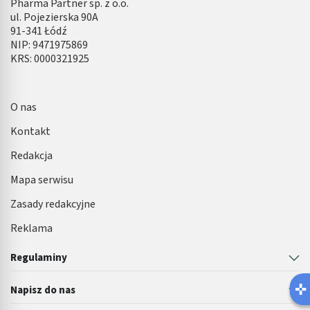
Pharma Partner sp. z o.o.
ul. Pojezierska 90A
91-341 Łódź
NIP: 9471975869
KRS: 0000321925
O nas
Kontakt
Redakcja
Mapa serwisu
Zasady redakcyjne
Reklama
Regulaminy
Latem łatwiej o infekcję pęcherza 🌊
Napisz do nas
Robisz ten błąd?