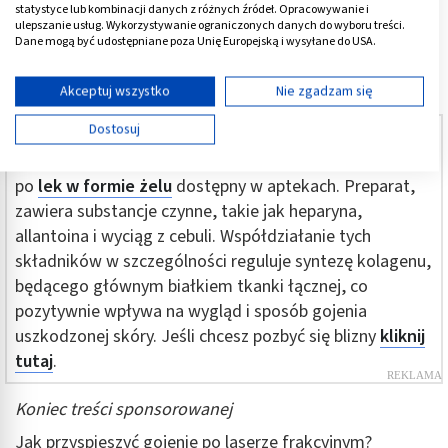
rekonwalescencja nie trwają jednak długo – zwykle
statystyce lub kombinacji danych z różnych źródeł. Opracowywanie i
ulepszanie usług. Wykorzystywanie ograniczonych danych do wyboru treści.
zajmuje to około 5 dni, czasem tylko nieco dłużej.
Dane mogą być udostępniane poza Unię Europejską i wysyłane do USA.
Twoja zgoda i polityka cookie dotyczą wyłącznie tej witryny/aplikacji.
Początek treści sponsorowanej
Wyświetl listę partnerów (11 dostawców IAB)
Akceptuj wszystko
Nie zgadzam się
Używamy Twoich danych w następujących celach:
Dostosuj
W przypadku nieestetycznych blizn pooparzeniowych,
Cele przetwarzania IAB:
powypadkowych czy pooperacyjnych warto sięgnąć
Przechowywanie informacji na urządzeniu lub
po
lek w formie żelu
dostępny w aptekach. Preparat,
dostęp do nich
zawiera substancje czynne, takie jak heparyna,
Wykorzystywanie ograniczonych danych do
allantoina i wyciąg z cebuli. Współdziałanie tych
wyboru reklam
składników w szczególności reguluje syntezę kolagenu,
będącego głównym białkiem tkanki łącznej, co
Tworzenie profili w celu spersonalizowanych
reklam
pozytywnie wpływa na wygląd i sposób gojenia
uszkodzonej skóry. Jeśli chcesz pozbyć się blizny
kliknij
Wykorzystanie profili do wyboru
tutaj
.
spersonalizowanych reklam
Tworzenie profili w celu personalizacji treści
Koniec treści sponsorowanej
Jak przyspieszyć gojenie po laserze frakcyjnym?
Wykorzystywanie profili w celu doboru