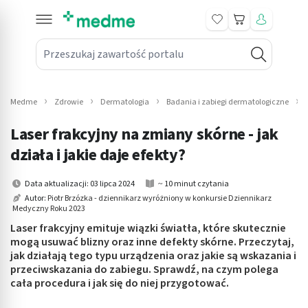
Koszyk
Przeszukaj zawartość portalu
in submenu: Leki na receptę
win submenu: Zdrowie
Medme
Zdrowie
Dermatologia
Badania i zabiegi dermatologiczne
win submenu: Suplementy
Laser frakcyjny na zmiany skórne - jak
win submenu: Mama i dziecko
działa i jakie daje efekty?
win submenu: Kosmetyki
Data aktualizacji: 03 lipca 2024
~ 10 minut czytania
Autor:
Piotr Brzózka - dziennikarz wyróżniony w konkursie Dziennikarz
Medyczny Roku 2023
win submenu: Higiena
Laser frakcyjny emituje wiązki światła, które skutecznie
win submenu: Sprzęt medyczny
mogą usuwać blizny oraz inne defekty skórne. Przeczytaj,
jak działają tego typu urządzenia oraz jakie są wskazania i
przeciwskazania do zabiegu. Sprawdź, na czym polega
win submenu: Intymne
cała procedura i jak się do niej przygotować.
win submenu: Wellness