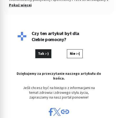
Dziennikiem Łódzkim i Polska TheTimes. Z wykształcenia
Pokaż więcej
socjolog stosunków politycznych, absolwent Wydziału
Ekonomiczno-Socjologicznego Uniwersytetu Łódzkiego. Po
godzinach fotografuje, projektuje, maluje, tworzy muzykę.
Czy ten artykuł był dla
Ciebie pomocny?
Tak :-)
Nie :-(
Dziękujemy za przeczytanie naszego artykułu do
końca.
Jeśli chcesz być na bieżąco z informacjami na
temat zdrowia i zdrowego stylu życia,
zapraszamy na nasz portal ponownie!