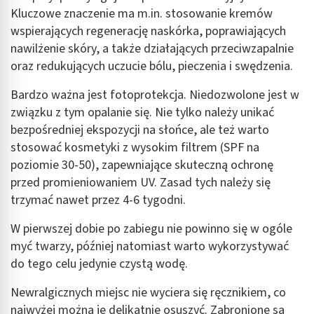
spersonalizowanych treści
Kluczowe znaczenie ma m.in. stosowanie kremów
wspierających regenerację naskórka, poprawiających
Pomiar efektywności reklam
nawilżenie skóry, a także działających przeciwzapalnie
oraz redukujących uczucie bólu, pieczenia i swędzenia.
Pomiar efektywności treści
Bardzo ważna jest fotoprotekcja. Niedozwolone jest w
Rozumienie odbiorców dzięki statystyce lub
kombinacji danych z różnych źródeł
związku z tym opalanie się. Nie tylko należy unikać
bezpośredniej ekspozycji na słońce, ale też warto
Rozwój i ulepszanie usług
stosować kosmetyki z wysokim filtrem (SPF na
poziomie 30-50), zapewniające skuteczną ochronę
Wykorzystywanie ograniczonych danych do
wyboru treści
przed promieniowaniem UV. Zasad tych należy się
trzymać nawet przez 4-6 tygodni.
Funkcje specjalne IAB:
Użycie dokładnych danych geolokalizacyjnych
W pierwszej dobie po zabiegu nie powinno się w ogóle
myć twarzy, później natomiast warto wykorzystywać
Identyfikowanie urządzeń na podstawie
aktywnie żądanych informacji
do tego celu jedynie czystą wodę.
Cele przetwarzania inne niż IAB:
Newralgicznych miejsc nie wyciera się ręcznikiem, co
Niezbędne
najwyżej można je delikatnie osuszyć. Zabronione są