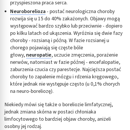
przyspieszona praca serca.
Neuroborelioza
- postać neurologiczna choroby
rozwija się u 15 do 40% zakażonych. Objawy mogą
występować bardzo szybko lub przeciwnie - dopiero
po kilku latach od ukąszenia. Wyróżnia się dwie fazy
choroby - rozsianą i późną. W fazie rozsianej u
chorego pojawiają się częste bóle
głowy,
neuropatie
, uczucie zmęczenia, porażenie
nerwów, natomiast w fazie późnej - encefalopatie,
zaburzenia czucia czy parestezje. Najcięższa postać
choroby to zapalenie mózgu i rdzenia kręgowego,
które jednak nie występuje często (u 0,1% chorych
na neuro-boreliozę).
Niekiedy mówi się także o boreliozie limfatycznej,
jednak zmiana skórna w postaci chłoniaka
limfocytowego to bardziej objaw choroby, aniżeli
osobny jej rodzaj.