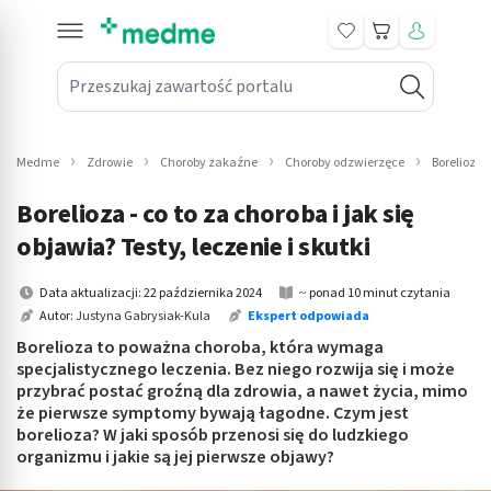
Koszyk
Przeszukaj zawartość portalu
in submenu: Leki na receptę
win submenu: Zdrowie
Medme
Zdrowie
Choroby zakaźne
Choroby odzwierzęce
Borelioza 
win submenu: Suplementy
Borelioza - co to za choroba i jak się
win submenu: Mama i dziecko
objawia? Testy, leczenie i skutki
win submenu: Kosmetyki
Data aktualizacji: 22 października 2024
~ ponad 10 minut czytania
Autor:
Justyna Gabrysiak-Kula
Ekspert odpowiada
win submenu: Higiena
Borelioza to poważna choroba, która wymaga
specjalistycznego leczenia. Bez niego rozwija się i może
win submenu: Sprzęt medyczny
przybrać postać groźną dla zdrowia, a nawet życia, mimo
że pierwsze symptomy bywają łagodne. Czym jest
win submenu: Intymne
borelioza? W jaki sposób przenosi się do ludzkiego
organizmu i jakie są jej pierwsze objawy?
win submenu: Wellness