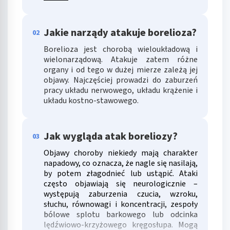
Jakie narządy atakuje borelioza?
02
Borelioza jest chorobą wieloukładową i
wielonarządową. Atakuje zatem różne
organy i od tego w dużej mierze zależą jej
objawy. Najczęściej prowadzi do zaburzeń
pracy układu nerwowego, układu krążenie i
układu kostno-stawowego.
Jak wygląda atak boreliozy?
03
Objawy choroby niekiedy mają charakter
napadowy, co oznacza, że nagle się nasilają,
by potem złagodnieć lub ustąpić. Ataki
często objawiają się neurologicznie –
występują zaburzenia czucia, wzroku,
słuchu, równowagi i koncentracji, zespoły
bólowe splotu barkowego lub odcinka
lędźwiowo-krzyżowego kręgosłupa. Mogą