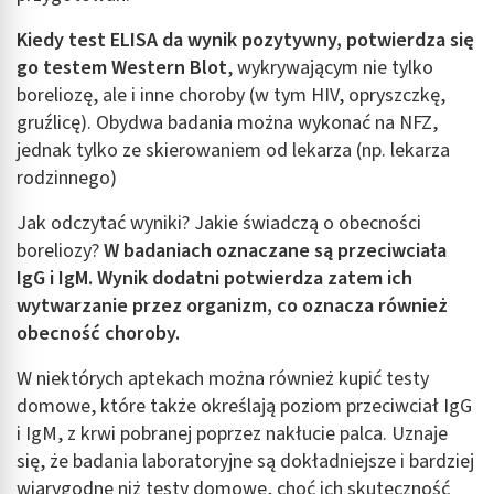
Kiedy test ELISA da wynik pozytywny, potwierdza się
go testem Western Blot
, wykrywającym nie tylko
boreliozę, ale i inne choroby (w tym HIV, opryszczkę,
gruźlicę). Obydwa badania można wykonać na NFZ,
jednak tylko ze skierowaniem od lekarza (np. lekarza
rodzinnego)
Jak odczytać wyniki? Jakie świadczą o obecności
boreliozy?
W badaniach oznaczane są przeciwciała
IgG i IgM. Wynik dodatni potwierdza zatem ich
wytwarzanie przez organizm, co oznacza również
obecność choroby.
W niektórych aptekach można również kupić testy
domowe, które także określają poziom przeciwciał IgG
i IgM, z krwi pobranej poprzez nakłucie palca. Uznaje
się, że badania laboratoryjne są dokładniejsze i bardziej
wiarygodne niż testy domowe, choć ich skuteczność