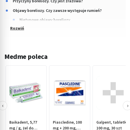
Przyczyny boreliozy. Czy jest zraźliwa?
Objawy boreliozy. Czy zawsze występuje rumień?
Nietypowe objawy boreliozy
Medme poleca
‹
›
Baikadent, 5,77
Piascledine, 100
Galpent, tabletki,
mg / g, żel do
mg + 200 mg,
100 mg, 30 szt