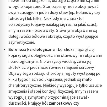
nawet lat od ukąszenia, dlatego często nie są z nim
w ogóle kojarzone. Stan zapalny może obejmować
swym zasięgiem jeden duży staw (np. kolanowy czy
łokciowy) lub kilka. Niekiedy ma charakter
epizodyczny (objawy nasilają się raz na jakiś czas),
innym razem - przetrwały. Głównymi objawami są
dolegliwości bólowe i obrzęki, często występujące
asymetrycznie.
Borelioza kardiologiczna
- borelioza najczęściej
kojarzy się z dolegliwościami stawowymi i objawami
neurologicznymi. Nie wszyscy wiedzą, że na jej
skutek ucierpieć może również mięsień sercowy.
Objawy tego rodzaju choroby z reguły występują po
kilku tygodniach od ukąszenia, jednak są mało
charakterystyczne. Niekiedy występuje tylko uczucie
zmęczenia i słabej kondycji fizycznej. Innym razem
występują symptomy przypominające zawał -
duszności, kłujący
ból zamostkowy
czy