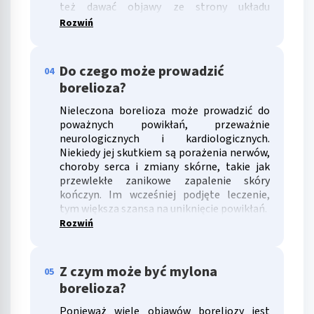
też dawać objawy ze strony układu
krwionośnego (zaburzenia rytmu serca) lub
Rozwiń
bóle stawów.
Do czego może prowadzić
04
borelioza?
Nieleczona borelioza może prowadzić do
poważnych powikłań, przeważnie
neurologicznych i kardiologicznych.
Niekiedy jej skutkiem są porażenia nerwów,
choroby serca i zmiany skórne, takie jak
przewlekłe zanikowe zapalenie skóry
kończyn. Im wcześniej podjęte leczenie,
tym większa szansa na uniknięcie powikłań.
Rozwiń
Z czym może być mylona
05
borelioza?
Ponieważ wiele objawów boreliozy jest