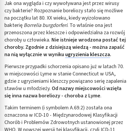
Jak ona wygląda i czy wywoływana jest przez wirusy
czy bakterie? Rozpoznanie boreliozy stało się możliwe
na początku lat 80. XX wieku, kiedy wyizolowano
bakterię
Borrelia burgdorferi
. To właśnie ona jest
przenoszona przez kleszcze i odpowiedzialna za rozwój
choroby u człowieka.
Nie istnieje wrodzona postać tej
choroby. Zgodnie z dzisiejszą wiedzą - można zapaść
na nią wyłącznie w wyniku
ugryzienia kleszcza
.
Pierwsze przypadki schorzenia opisano już w latach 70.
w miejscowości Lyme w stanie Connecticut w USA,
gdzie z ugryzieniami kleszczy powiązano serię zapalenia
stawów u młodzieży.
Od nazwy miejscowości wzięła
się inna nazwa boreliozy - choroba z Lyme
.
Takim terminem (i symbolem A.69.2) została ona
oznaczona w ICD-10 - Międzynarodowej Klasyfikacji
Chorób i Problemów Zdrowotnych ustanowionej przez
WHO. W nowszej wersji tej klasyfikacji, czyli ICD-11