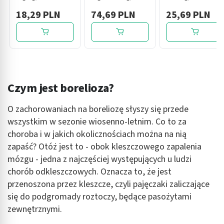
stosowania w
kapsułki twarde,
18,29 PLN
74,69 PLN
25,69 PLN
jamie ustnej, 15 g
30 szt.
Czym jest borelioza?
O zachorowaniach na boreliozę słyszy się przede
wszystkim w sezonie wiosenno-letnim. Co to za
choroba i w jakich okolicznościach można na nią
zapaść? Otóż jest to - obok kleszczowego zapalenia
mózgu - jedna z najczęściej występujących u ludzi
chorób odkleszczowych. Oznacza to, że jest
przenoszona przez kleszcze, czyli pajęczaki zaliczające
się do podgromady roztoczy, będące pasożytami
zewnętrznymi.