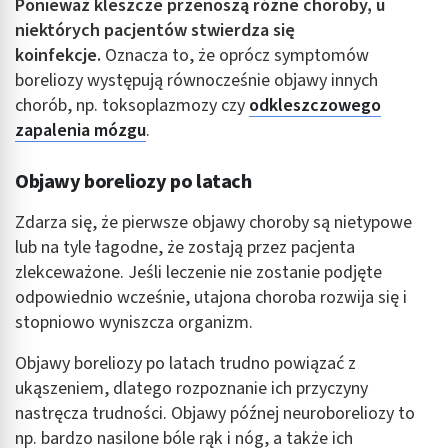
Ponieważ kleszcze przenoszą różne choroby, u
niektórych pacjentów stwierdza się
koinfekcje.
Oznacza to, że oprócz symptomów
boreliozy występują równocześnie objawy innych
chorób, np. toksoplazmozy czy
odkleszczowego
zapalenia mózgu
.
Objawy boreliozy po latach
Zdarza się, że pierwsze objawy choroby są nietypowe
lub na tyle łagodne, że zostają przez pacjenta
zlekceważone. Jeśli leczenie nie zostanie podjęte
odpowiednio wcześnie, utajona choroba rozwija się i
stopniowo wyniszcza organizm.
Objawy boreliozy po latach trudno powiązać z
ukąszeniem, dlatego rozpoznanie ich przyczyny
nastręcza trudności. Objawy późnej neuroboreliozy to
np. bardzo nasilone bóle rąk i nóg, a także ich