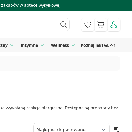
 i zakupów w aptece wysyłkowej.
Koszyk
czny
Intymne
Wellness
Poznaj leki GLP-1
 Higiena
Toggle submenu for Sprzęt medyczny
Toggle submenu for Intymne
Toggle submenu for Wellness
pką wywołaną reakcją alergiczną. Dostępne są preparaty bez