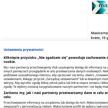
Maxicorta
krem, 15 
15,29 zł
Ustawienia prywatności
Kliknięcie przycisku „Nie zgadzam się” powoduje zachowanie
Pow
cookie.
My i nasi partnerzy przechowujemy i/lub uzyskujemy dostęp do informacji na ur
innych pamięciach przeglądarki w celu przetwarzania danych osobowych. Ni
podstawie uzasadnionego interesu, aby sprzeciwić się temu, otwórz „Ustawie
ustawieniami, klikając przycisk „Zarządzaj ustawieniami” lub w dowolnym mom
witryny. Aby wycofać zgodę kliknij odcisk palca lub link w stopce serwisu i kli
zgodę. Te wybory zostaną zasygnalizowane naszym partnerom i nie będą mia
Zarówno my, jak i nasi partnerzy przetwarzamy dane w celu an
celu:
Przechowywanie informacji na urządzeniu lub dostęp do nich. Wykorzystywani
związanych z personalizacją reklam. Wykorzystanie profili do wyboru spersona