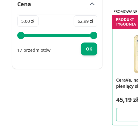
Cena
PROMOWANE
PRODUKT
Minimum value
Maximum value
5,00 zł
62,99 zł
TYGODNIA
OK
17 przedmiotów
CeraVe, n
pieniący s
mycia, 23
45,19 zł