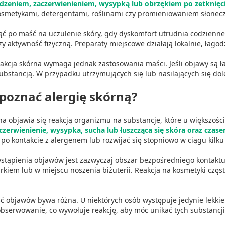
dzeniem, zaczerwienieniem, wysypką lub obrzękiem po zetknięc
osmetykami, detergentami, roślinami czy promieniowaniem słonec
ąć po maść na uczulenie skóry, gdy dyskomfort utrudnia codzienne
ych z różnych źródeł
zy aktywność fizyczną. Preparaty miejscowe działają lokalnie, łago
akcja skórna wymaga jednak zastosowania maści. Jeśli objawy są ła
ubstancją. W przypadku utrzymujących się lub nasilających się dol
zpoznać alergię skórną?
na objawia się reakcją organizmu na substancje, które u większośc
informacji
aczerwienienie, wysypka, sucha lub łuszcząca się skóra oraz cza
po kontakcie z alergenem lub rozwijać się stopniowo w ciągu kilku
stąpienia objawów jest zazwyczaj obszar bezpośredniego kontaktu 
rkiem lub w miejscu noszenia biżuterii. Reakcja na kosmetyki częs
 objawów bywa różna. U niektórych osób występuje jedynie lekkie z
bserwowanie, co wywołuje reakcję, aby móc unikać tych substancji 