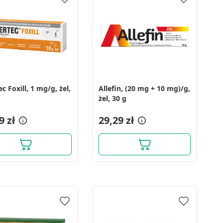
ec Foxill, 1 mg/g, żel,
Allefin, (20 mg + 10 mg)/g,
żel, 30 g
9 zł
29,29 zł