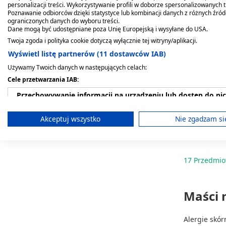
personalizacji treści. Wykorzystywanie profili w doborze spersonalizowanych t
Poznawanie odbiorców dzięki statystyce lub kombinacji danych z różnych źró
ograniczonych danych do wyboru treści.
Dane mogą być udostępniane poza Unię Europejską i wysyłane do USA.
Twoja zgoda i polityka cookie dotyczą wyłącznie tej witryny/aplikacji.
Fenistil, 1
Wyświetl listę partnerów (11 dostawców IAB)
Używamy Twoich danych w następujących celach:
43,09 zł
Cele przetwarzania IAB:
Przechowywanie informacji na urządzeniu lub dostęp do ni
Pow
Wykorzystywanie ograniczonych danych do wyboru reklam
Akceptuj wszystko
Nie zgadzam si
Tworzenie profili w celu spersonalizowanych reklam
Wykorzystanie profili do wyboru spersonalizowanych rekl
17
Przedmio
Tworzenie profili w celu personalizacji treści
Maści 
Wykorzystywanie profili w celu doboru spersonalizowanych 
Pomiar efektywności reklam
Alergie skó