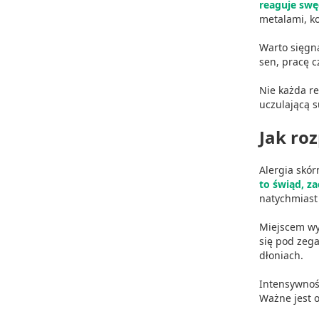
reaguje swę
metalami, k
Pomiar efektywności treści
Warto sięgn
Rozumienie odbiorców dzięki statystyce lub kombinacji dan
sen, pracę c
Rozwój i ulepszanie usług
Nie każda re
uczulającą s
Wykorzystywanie ograniczonych danych do wyboru treści
Funkcje specjalne IAB:
Jak ro
Użycie dokładnych danych geolokalizacyjnych
Alergia skór
Identyfikowanie urządzeń na podstawie aktywnie żądanych 
to świąd, z
natychmiast 
Cele przetwarzania inne niż IAB:
Miejscem wy
Niezbędne
się pod zega
dłoniach.
Wydajność (Performance)
Intensywność
Reklama / śledzenie
Ważne jest o