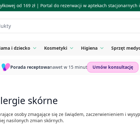
łkowej od 169 zł |
Portal do rezerwacji w aptekach stacjonarnych
ama i dziecko
Kosmetyki
Higiena
Sprzęt medy
ie
 submenu for Suplementy
Toggle submenu for Mama i dziecko
Toggle submenu for Kosmetyki
Toggle submenu for
Porada receptowa
nawet w 15 minut
Umów konsultację
alergie skórne
pierające osoby zmagające się ze świądem, zaczerwienieniem i wysy
iej nasilonych zmian skórnych.