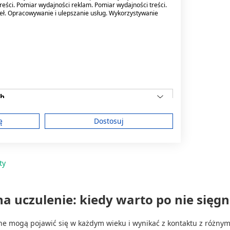
reści. Pomiar wydajności reklam. Pomiar wydajności treści.
deł. Opracowywanie i ulepszanie usług. Wykorzystywanie
 mg/g, żel, 50 g
ch
iadom
ę
Dostosuj
am
ty
na uczulenie: kiedy warto po nie sięg
treści
rne mogą pojawić się w każdym wieku i wynikać z kontaktu z różny