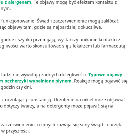
iu z alergenem.
Te objawy mogą być efektem kontaktu z
znym.
 funkcjonowanie. Świąd i zaczerwienienie mogą zakłócać
dząc objawy tam, gdzie są najbardziej dokuczliwe.
godne i szybko przemijają, wystarczy unikanie kontaktu z
egliwości warto skonsultować się z lekarzem lub farmaceutą.
i ludzi nie wywołują żadnych dolegliwości.
Typowe objawy
sem pęcherzyki wypełnione płynem.
Reakcje mogą pojawić się
 godzin czy dni.
z uczulającą substancją. Uczulenie na nikiel może objawiać
to dotyczy twarzy, a na detergenty może pojawić się na
aczerwienienie, u innych rozwija się silny świąd i obrzęk.
w przyszłości.