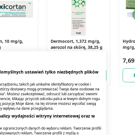
n, 10 mg/g,
Dermocort, 1,372 mg/g,
Hydro
g
aerozol na skórę, 38,25 g
mg/g,
15,69 zł
7,69
 domyślnych ustawień tylko niezbędnych plików
iadom
Powiadom
ządzeniu, takich jak unikalne identyfikatory w cookie i
ektórzy dostawcy mogą przetwarzać Twoje dane osobowe na
nia”. Możesz zaakceptować, odrzucić lub zarządzać swoimi
encie, klikając przycisk odcisku palca w lewym dolnym rogu
knij pozycję Moje dane, na tej stronie możesz wycofać swoją
ły wpływu na dane przeglądania.
alizy wydajności witryny internetowej oraz w
e ograniczonych danych do wyboru reklam. Tworzenie profili
lizowanych reklam. Tworzenie profili z myślą o