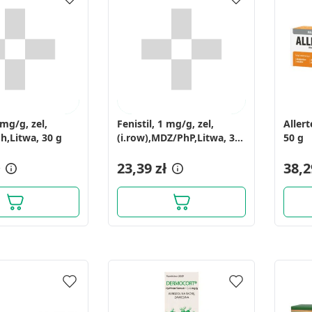
 mg/g, zel,
Fenistil, 1 mg/g, zel,
Allert
Ph,Litwa, 30 g
(i.row),MDZ/PhP,Litwa, 30
50 g
g
23,39 zł
38,2