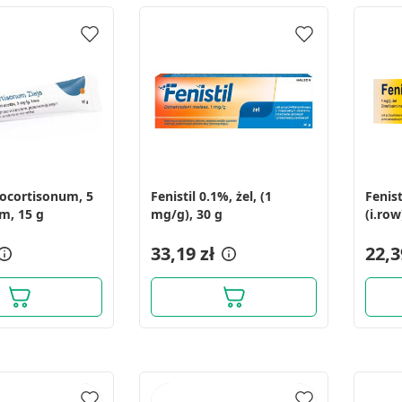
rocortisonum, 5
Fenistil 0.1%, żel, (1
Fenist
m, 15 g
mg/g), 30 g
(i.row
33,19 zł
22,3