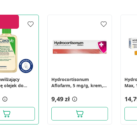
awilżający
Hydrocortisonum
Hydro
ię olejek do
Aflofarm, 5 mg/g, krem,
Max, 
6 ml
15g
9,49 zł
14,7