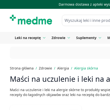
Darmowa dostawa z apteki wysy
Skip to Content
Wyszukaj leki i inne produkty
Leki na receptę
Zdrowie
Suplementy
M
Toggle submenu for Leki na receptę
Toggle submenu for Zdrow
Toggle
Strona główna
/
Zdrowie
/
Alergia
/
Alergia skórna
Maści na uczulenie i leki na 
Maści na uczulenie i leki na alergie skórne to produkty ws
recepty do łagodnych objawów oraz leki na receptę do bardz