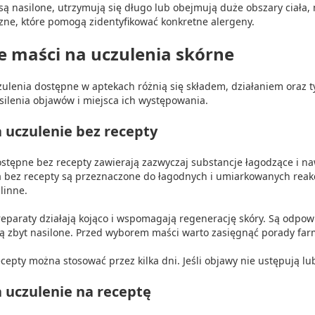
 są nasilone, utrzymują się długo lub obejmują duże obszary ciała, 
czne, które pomogą zidentyfikować konkretne alergeny.
e maści na uczulenia skórne
zulenia dostępne w aptekach różnią się składem, działaniem oraz
silenia objawów i miejsca ich występowania.
 uczulenie bez recepty
stępne bez recepty zawierają zazwyczaj substancje łagodzące i naw
 bez recepty są przeznaczone do łagodnych i umiarkowanych reakcj
ślinne.
eparaty działają kojąco i wspomagają regenerację skóry. Są odpow
są zbyt nasilone. Przed wyborem maści warto zasięgnąć porady far
cepty można stosować przez kilka dni. Jeśli objawy nie ustępują lub 
 uczulenie na receptę