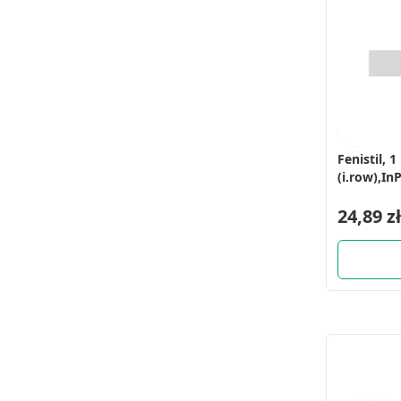
Fenistil, 1
(i.row),In
24,89 zł