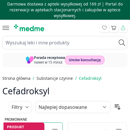
Darmowa dostawa z apteki wysyłkowej od 169 zł |
Portal do
rezerwacji w aptekach stacjonarnych i zakupów w aptece
wysyłkowej.
Skip to Content
Koszyk
Wyszukaj leki i inne produkty
Porada receptowa
Umów konsultację
nawet w 15 minut
Strona główna
/
Substancje czynne
/
Cefadroksyl
Cefadroksyl
Filtry
PROMOWANE
PRODUKT