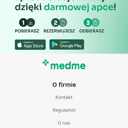
Pomiar efektywności treści
Rozumienie odbiorców dzięki statystyce lub
kombinacji danych z różnych źródeł
Rozwój i ulepszanie usług
Wykorzystywanie ograniczonych danych do
wyboru treści
Funkcje specjalne IAB:
Użycie dokładnych danych
geolokalizacyjnych
O firmie
Identyfikowanie urządzeń na podstawie
aktywnie żądanych informacji
Kontakt
Cele przetwarzania inne niż IAB:
Regulamin
Niezbędne
O nas
Wydajność (Performance)