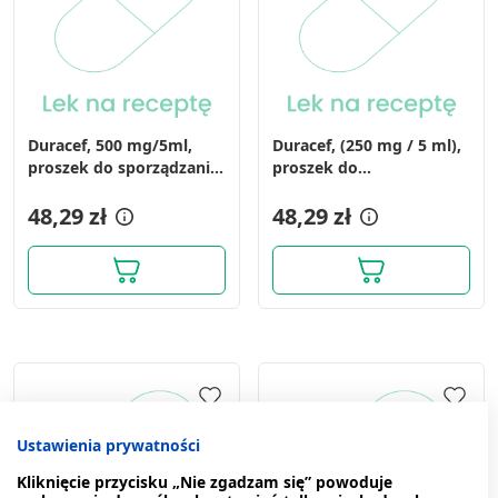
Duracef, 500 mg/5ml,
Duracef, (250 mg / 5 ml),
proszek do sporządzania
proszek do
zawiesiny doustnej, 60 ml
przygotowania zawiesiny,
48,29 zł
60 ml
48,29 zł
Ustawienia prywatności
Kliknięcie przycisku „Nie zgadzam się” powoduje