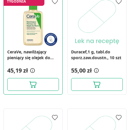
TYGODNIA
CeraVe, nawilżający
Duracef,1 g, tabl.do
pieniący się olejek do
sporz.zaw.doustn., 10 szt
mycia, 236 ml
45,19 zł
55,00 zł