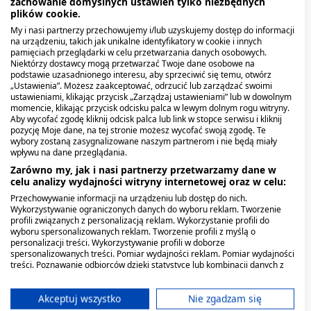
zachowanie domyślnych ustawień tylko niezbędnych
plików cookie.
My i nasi partnerzy przechowujemy i/lub uzyskujemy dostęp do informacji
na urządzeniu, takich jak unikalne identyfikatory w cookie i innych
pamięciach przeglądarki w celu przetwarzania danych osobowych.
Duracef, 250 mg/5ml,
Duracef, kapsułki, 500
Niektórzy dostawcy mogą przetwarzać Twoje dane osobowe na
proszek do sporządzania
mg, 12 szt.
podstawie uzasadnionego interesu, aby sprzeciwić się temu, otwórz
zawiesiny doustnej,100
„Ustawienia”. Możesz zaakceptować, odrzucić lub zarządzać swoimi
ustawieniami, klikając przycisk „Zarządzaj ustawieniami” lub w dowolnym
ml
53,00 zł
48,69 zł
momencie, klikając przycisk odcisku palca w lewym dolnym rogu witryny.
Aby wycofać zgodę kliknij odcisk palca lub link w stopce serwisu i kliknij
pozycję Moje dane, na tej stronie możesz wycofać swoją zgodę. Te
wybory zostaną zasygnalizowane naszym partnerom i nie będą miały
wpływu na dane przeglądania.
Zarówno my, jak i nasi partnerzy przetwarzamy dane w
celu analizy wydajności witryny internetowej oraz w celu:
Przechowywanie informacji na urządzeniu lub dostęp do nich.
Wykorzystywanie ograniczonych danych do wyboru reklam. Tworzenie
profili związanych z personalizacją reklam. Wykorzystanie profili do
wyboru spersonalizowanych reklam. Tworzenie profili z myślą o
personalizacji treści. Wykorzystywanie profili w doborze
spersonalizowanych treści. Pomiar wydajności reklam. Pomiar wydajności
treści. Poznawanie odbiorców dzięki statystyce lub kombinacji danych z
różnych źródeł. Opracowywanie i ulepszanie usług. Wykorzystywanie
ograniczonych danych do wyboru treści.
Dane mogą być udostępniane poza Unię Europejską i wysyłane do USA.
Akceptuj wszystko
Nie zgadzam się