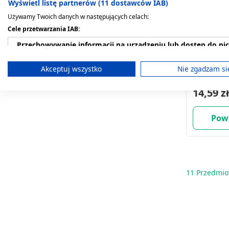
Wyświetl listę partnerów (11 dostawców IAB)
Używamy Twoich danych w następujących celach:
Cele przetwarzania IAB:
Przechowywanie informacji na urządzeniu lub dostęp do ni
Physiodose
Wykorzystywanie ograniczonych danych do wyboru reklam
Akceptuj wszystko
Nie zgadzam si
fizjologic
0,9%,5ml,
Tworzenie profili w celu spersonalizowanych reklam
14,59 zł
Wykorzystanie profili do wyboru spersonalizowanych rekl
Pow
Tworzenie profili w celu personalizacji treści
Wykorzystywanie profili w celu doboru spersonalizowanych 
Pomiar efektywności reklam
11
Przedmio
Pomiar efektywności treści
Rozumienie odbiorców dzięki statystyce lub kombinacji dan