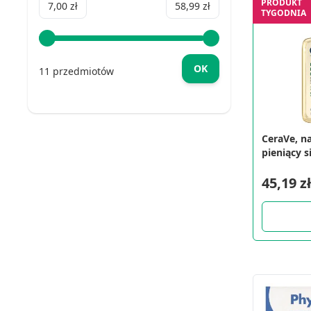
PRODUKT
Minimum value
Maximum value
7,00 zł
58,99 zł
TYGODNIA
OK
11 przedmiotów
CeraVe, n
pieniący s
mycia, 23
45,19 zł