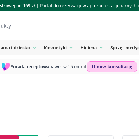
łkowej od 169 zł |
Portal do rezerwacji w aptekach stacjonarnych
ama i dziecko
Kosmetyki
Higiena
Sprzęt medy
ie
 submenu for Suplementy
Toggle submenu for Mama i dziecko
Toggle submenu for Kosmetyki
Toggle submenu for
Porada receptowa
nawet w 15 minut
Umów konsultację