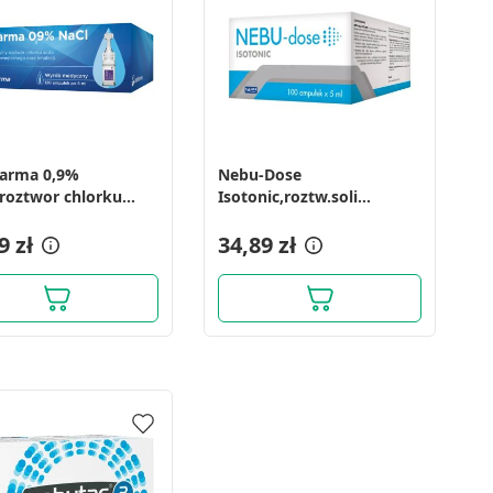
arma 0,9%
Nebu-Dose
roztwor chlorku
Isotonic,roztw.soli
 5ml, 120 pojemn.
fizjologicznej, 5 ml, 100
9 zł
amp.
34,89 zł