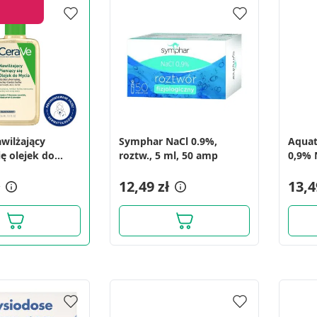
awilżający
Symphar NaCl 0.9%,
Aquati
ię olejek do
roztw., 5 ml, 50 amp
0,9% 
6 ml
12,49 zł
13,4