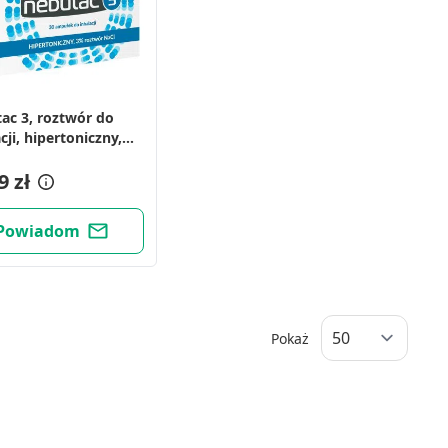
ac 3, roztwór do
cji, hipertoniczny,
Cl, 4 ml, 30 amp
9 zł
Powiadom
Pokaż