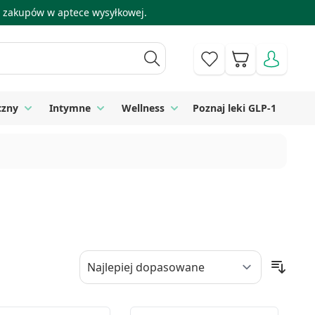
 i zakupów w aptece wysyłkowej.
Koszyk
czny
Intymne
Wellness
Poznaj leki GLP-1
 Higiena
Toggle submenu for Sprzęt medyczny
Toggle submenu for Intymne
Toggle submenu for Wellness