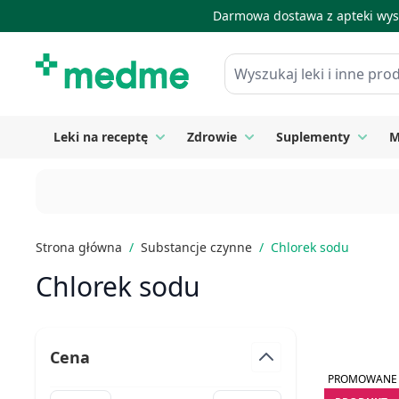
Darmowa dostawa z apteki wysy
Skip to Content
Wyszukaj leki i inne produkty
Leki na receptę
Zdrowie
Suplementy
M
Toggle submenu for Leki na receptę
Toggle submenu for Zdrow
Toggle
Strona główna
/
Substancje czynne
/
Chlorek sodu
Chlorek sodu
Cena
PROMOWANE