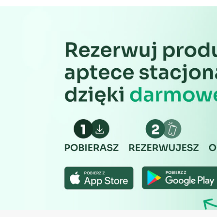
Rozwój i ulepszanie usług
Wykorzystywanie ograniczonych danych do wyboru treści
Funkcje specjalne IAB:
Użycie dokładnych danych geolokalizacyjnych
Identyfikowanie urządzeń na podstawie aktywnie żądanych 
Cele przetwarzania inne niż IAB:
Niezbędne
Wydajność (Performance)
Reklama / śledzenie