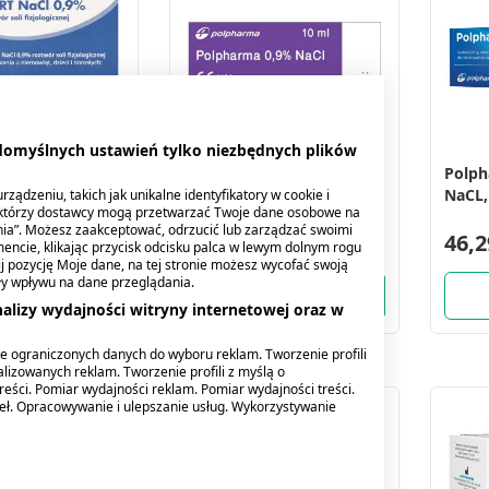
 domyślnych ustawień tylko niezbędnych plików
Cl 0.9%, roztwór
Polpharma 0,9%
Polph
ogicznej, 100
NaCL,roztwor chlorku
NaCL,
ządzeniu, takich jak unikalne identyfikatory w cookie i
ektórzy dostawcy mogą przetwarzać Twoje dane osobowe na
o 5 ml
sodu,10ml, 100 pojemn.
sodu,
nia”. Możesz zaakceptować, odrzucić lub zarządzać swoimi
58,59 zł
46,2
encie, klikając przycisk odcisku palca w lewym dolnym rogu
knij pozycję Moje dane, na tej stronie możesz wycofać swoją
ły wpływu na dane przeglądania.
alizy wydajności witryny internetowej oraz w
e ograniczonych danych do wyboru reklam. Tworzenie profili
lizowanych reklam. Tworzenie profili z myślą o
reści. Pomiar wydajności reklam. Pomiar wydajności treści.
deł. Opracowywanie i ulepszanie usług. Wykorzystywanie