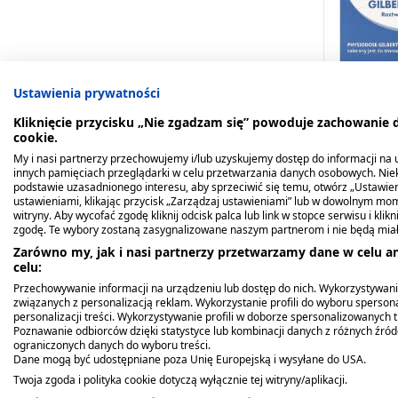
Ustawienia prywatności
Kliknięcie przycisku „Nie zgadzam się” powoduje zachowanie
cookie.
Gilbert Na
soli fizjol
My i nasi partnerzy przechowujemy i/lub uzyskujemy dostęp do informacji na ur
innych pamięciach przeglądarki w celu przetwarzania danych osobowych. Ni
ampułek p
podstawie uzasadnionego interesu, aby sprzeciwić się temu, otwórz „Ustawie
38,49 zł
ustawieniami, klikając przycisk „Zarządzaj ustawieniami” lub w dowolnym mom
witryny. Aby wycofać zgodę kliknij odcisk palca lub link w stopce serwisu i kli
zgodę. Te wybory zostaną zasygnalizowane naszym partnerom i nie będą mia
Zarówno my, jak i nasi partnerzy przetwarzamy dane w celu an
celu:
Przechowywanie informacji na urządzeniu lub dostęp do nich. Wykorzystywani
związanych z personalizacją reklam. Wykorzystanie profili do wyboru spersona
personalizacji treści. Wykorzystywanie profili w doborze spersonalizowanych t
Poznawanie odbiorców dzięki statystyce lub kombinacji danych z różnych źró
ograniczonych danych do wyboru treści.
Dane mogą być udostępniane poza Unię Europejską i wysyłane do USA.
Twoja zgoda i polityka cookie dotyczą wyłącznie tej witryny/aplikacji.