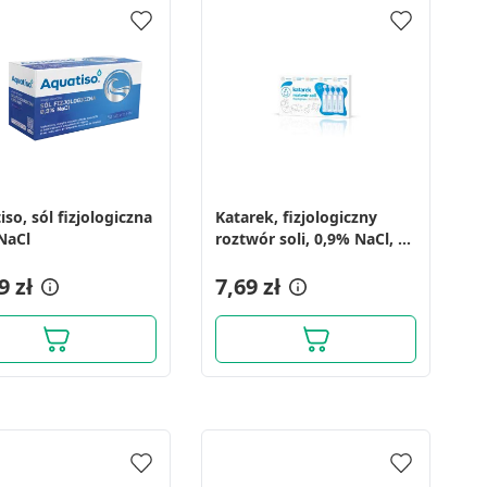
so, sól fizjologiczna
Katarek, fizjologiczny
NaCl
roztwór soli, 0,9% NaCl, 10
ampułek x 5 ml
9 zł
7,69 zł