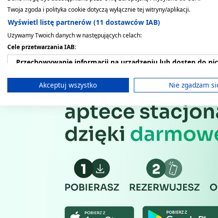
Twoja zgoda i polityka cookie dotyczą wyłącznie tej witryny/aplikacji.
Wyświetl listę partnerów (11 dostawców IAB)
Używamy Twoich danych w następujących celach:
Cele przetwarzania IAB:
Przechowywanie informacji na urządzeniu lub dostęp do ni
Wykorzystywanie ograniczonych danych do wyboru reklam
Akceptuj wszystko
Nie zgadzam si
Tworzenie profili w celu spersonalizowanych reklam
Wykorzystanie profili do wyboru spersonalizowanych rekl
Tworzenie profili w celu personalizacji treści
Wykorzystywanie profili w celu doboru spersonalizowanych 
Pomiar efektywności reklam
Pomiar efektywności treści