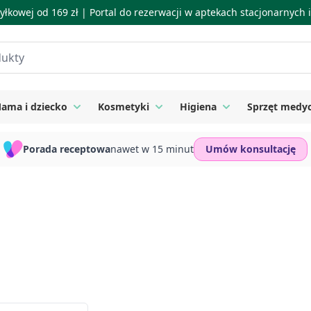
łkowej od 169 zł |
Portal do rezerwacji w aptekach stacjonarnych
ama i dziecko
Kosmetyki
Higiena
Sprzęt medy
ie
 submenu for Suplementy
Toggle submenu for Mama i dziecko
Toggle submenu for Kosmetyki
Toggle submenu for
Porada receptowa
nawet w 15 minut
Umów konsultację