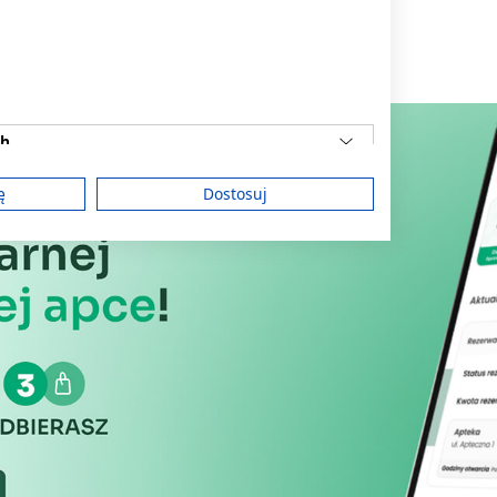
ch
ę
Dostosuj
am
treści