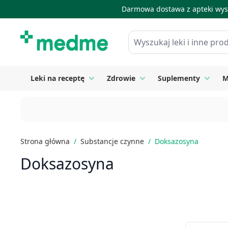
Darmowa dostawa z apteki wysy
Skip to Content
Wyszukaj leki i inne produkty
Leki na receptę
Zdrowie
Suplementy
M
Toggle submenu for Leki na receptę
Toggle submenu for Zdrow
Toggle
Strona główna
/
Substancje czynne
/
Doksazosyna
Doksazosyna