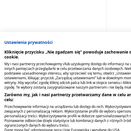
Ustawienia prywatności
Kliknięcie przycisku „Nie zgadzam się” powoduje zachowanie
cookie.
Scholl, d
My i nasi partnerzy przechowujemy i/lub uzyskujemy dostęp do informacji na ur
stóp 3w1,
innych pamięciach przeglądarki w celu przetwarzania danych osobowych. Ni
podstawie uzasadnionego interesu, aby sprzeciwić się temu, otwórz „Ustawie
22,29 zł
ustawieniami, klikając przycisk „Zarządzaj ustawieniami” lub w dowolnym mom
witryny. Aby wycofać zgodę kliknij odcisk palca lub link w stopce serwisu i kli
zgodę. Te wybory zostaną zasygnalizowane naszym partnerom i nie będą mia
Zarówno my, jak i nasi partnerzy przetwarzamy dane w celu an
celu:
Przechowywanie informacji na urządzeniu lub dostęp do nich. Wykorzystywani
związanych z personalizacją reklam. Wykorzystanie profili do wyboru spersona
personalizacji treści. Wykorzystywanie profili w doborze spersonalizowanych t
Poznawanie odbiorców dzięki statystyce lub kombinacji danych z różnych źró
1
Przedmiot
ograniczonych danych do wyboru treści.
Dane mogą być udostępniane poza Unię Europejską i wysyłane do USA.