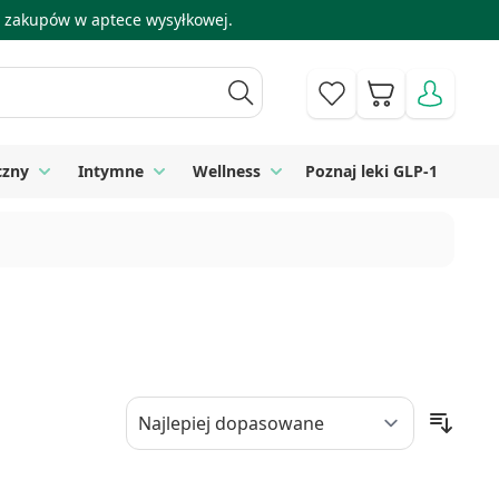
 i zakupów w aptece wysyłkowej.
Koszyk
czny
Intymne
Wellness
Poznaj leki GLP-1
 Higiena
Toggle submenu for Sprzęt medyczny
Toggle submenu for Intymne
Toggle submenu for Wellness