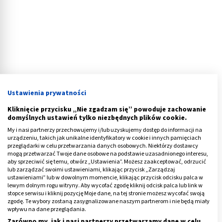
Ustawienia prywatności
Kliknięcie przycisku „Nie zgadzam się” powoduje zachowanie
domyślnych ustawień tylko niezbędnych plików cookie.
My i nasi partnerzy przechowujemy i/lub uzyskujemy dostęp do informacji na
urządzeniu, takich jak unikalne identyfikatory w cookie i innych pamięciach
przeglądarki w celu przetwarzania danych osobowych. Niektórzy dostawcy
Rozrost stercza - przyczyny
mogą przetwarzać Twoje dane osobowe na podstawie uzasadnionego interesu,
aby sprzeciwić się temu, otwórz „Ustawienia”. Możesz zaakceptować, odrzucić
lub zarządzać swoimi ustawieniami, klikając przycisk „Zarządzaj
Zespół objawów składających się na obraz kliniczny
ustawieniami” lub w dowolnym momencie, klikając przycisk odcisku palca w
łagodnego rozrostu stercza jest wynikiem
lewym dolnym rogu witryny. Aby wycofać zgodę kliknij odcisk palca lub link w
stopce serwisu i kliknij pozycję Moje dane, na tej stronie możesz wycofać swoją
współistnienia kilku procesów:
zgodę. Te wybory zostaną zasygnalizowane naszym partnerom i nie będą miały
wpływu na dane przeglądania.
powiększenie gruczołu krokowego
- odpowiada za
Zarówno my, jak i nasi partnerzy przetwarzamy dane w celu