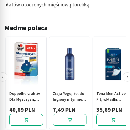
płatów otoczonych mięśniową torebką.
Medme poleca
‹
›
Doppelherz aktiv
Ziaja Yego, żel do
Tena Men Active
Dla Mężczyzn,
higieny intymnej
Fit, wkładki
kapsułki, 30 szt.
dla mężczyzn, 300
anatomiczne dla
40,69 PLN
7,49 PLN
35,69 PLN
ml
mężczyzn, level 1,
24 szt.