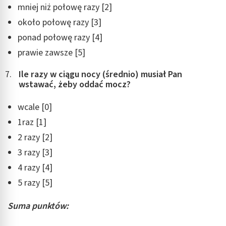
mniej niż połowę razy [2]
około połowę razy [3]
ponad połowę razy [4]
prawie zawsze [5]
Ile razy w ciągu nocy (średnio) musiał Pan
wstawać, żeby oddać mocz?
wcale [0]
1raz [1]
2 razy [2]
3 razy [3]
4 razy [4]
5 razy [5]
Suma punktów: