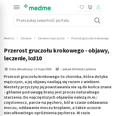
Koszyk
Przeszukaj zawartość portalu
in submenu: Leki na receptę
win submenu: Zdrowie
Medme
Zdrowie
Zdrowie mężczyzny
Przerost gruczołu krokowego
win submenu: Suplementy
Przerost gruczołu krokowego - objawy,
win submenu: Mama i dziecko
leczenie, icd10
win submenu: Kosmetyki
Data aktualizacji: 11 maja 2026
~ ponad 10 minut czytania
Przerost gruczołu krokowego to choroba, która dotyka
win submenu: Higiena
mężczyzn, a jej objawy nasilają się razem z wiekiem.
Niestety przyczyny jej powstawania nie są do końca znane
win submenu: Sprzęt medyczny
- głównie pod uwagę brany jest proces naturalnego
starzenia. Do najczęstszych objawów należą m.in.:
win submenu: Intymne
częstomocz, parcie na pęcherz, ból w czasie oddawania
moczu, oddawanie moczu kroplami, a także uczucie
niecałkowitego opróżnienia pęcherza. W razie
win submenu: Wellness