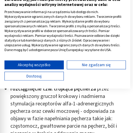
statyczne zwężenie cewki moczowej i skutkuje
analizy wydajności witryny internetowej oraz w celu:
trudnościami z opróżnianiem pęcherza moczowego;
Przechowywanie informacji na urządzeniu lub dostęp do nich.
Wykorzystywanie ograniczonych danych do wyboru reklam. Tworzenie profili
związanych z personalizacją reklam. Wykorzystanie profili do wyboru
spersonalizowanych reklam. Tworzenie profili z myślą o personalizacji treści.
zwiększenie napięcia mięśni gładkich
szyi pęcherza
Wykorzystywanie profili w doborze spersonalizowanych treści. Pomiar
moczowego, sterczowego odcinka cewki moczowej,
wydajności reklam. Pomiar wydajności treści. Poznawanie odbiorców dzięki
statystyce lub kombinacji danych z różnych źródeł. Opracowywanie i
prostaty oraz jej torebki - następuje w wyniku
ulepszanie usług. Wykorzystywanie ograniczonych danych do wyboru treści.
pobudzenia receptorów alfa-1-adrenergicznych i
Dane mogą być udostępniane poza Unię Europejską i wysyłane do USA.
skutkuje dynamicznym zwężeniem cewki moczowej
Twoja zgoda i polityka cookie dotyczą wyłącznie tej witryny/aplikacji.
oraz trudnościami z opróżnianiem pęcherza
Wyświetl listę partnerów (11 dostawców IAB)
Akceptuj wszystko
Nie zgadzam się
moczowego;
Używamy Twoich danych w następujących celach:
Dostosuj
Cele przetwarzania IAB:
rozciągnięcie tzw. trójkąta pęcherza
przez
Przechowywanie informacji na urządzeniu lub
dostęp do nich
powiększony gruczoł krokowy i nadmierna
stymulacja receptorów alfa-1-adrenergicznych
Wykorzystywanie ograniczonych danych do
pęcherza oraz cewki moczowej - odpowiada za
wyboru reklam
objawy w fazie napełniania pęcherza takie jak:
Tworzenie profili w celu spersonalizowanych
częstomocz, gwałtowne parcie na pęcherz, ból i
reklam