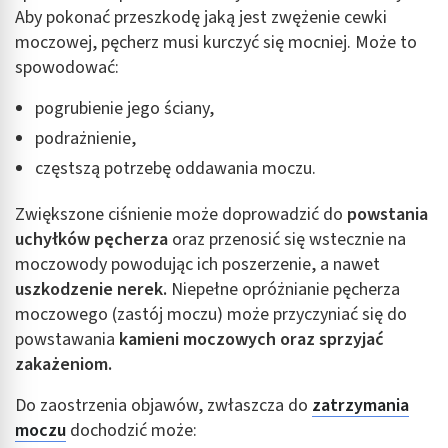
Aby pokonać przeszkodę jaką jest zwężenie cewki
Identyfikowanie urządzeń na podstawie
moczowej, pęcherz musi kurczyć się mocniej. Może to
aktywnie żądanych informacji
spowodować:
Cele przetwarzania inne niż IAB:
pogrubienie jego ściany,
Niezbędne
podrażnienie,
Wydajność (Performance)
częstszą potrzebę oddawania moczu.
Reklama / śledzenie
Zwiększone ciśnienie może doprowadzić do
powstania
uchyłków pęcherza
oraz przenosić się wstecznie na
moczowody powodując ich poszerzenie, a nawet
uszkodzenie nerek.
Niepełne opróżnianie pęcherza
moczowego (zastój moczu) może przyczyniać się do
powstawania
kamieni moczowych oraz sprzyjać
zakażeniom.
Do zaostrzenia objawów, zwłaszcza do
zatrzymania
moczu
dochodzić może: