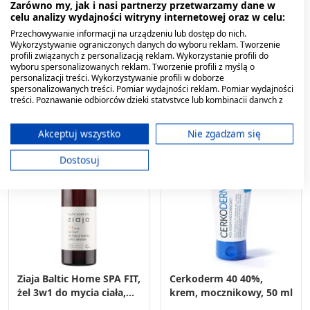
Procto-Zac Silver, krem
Mediderm Shampoo,
Zarówno my, jak i nasi partnerzy przetwarzamy dane w
proktologiczny z
szampon, 200 g
celu analizy wydajności witryny internetowej oraz w celu:
komplekem srebra, 25 ml
Przechowywanie informacji na urządzeniu lub dostęp do nich.
40,19 zł
26,99 zł
Wykorzystywanie ograniczonych danych do wyboru reklam. Tworzenie
profili związanych z personalizacją reklam. Wykorzystanie profili do
wyboru spersonalizowanych reklam. Tworzenie profili z myślą o
personalizacji treści. Wykorzystywanie profili w doborze
spersonalizowanych treści. Pomiar wydajności reklam. Pomiar wydajności
treści. Poznawanie odbiorców dzięki statystyce lub kombinacji danych z
różnych źródeł. Opracowywanie i ulepszanie usług. Wykorzystywanie
ograniczonych danych do wyboru treści.
Dane mogą być udostępniane poza Unię Europejską i wysyłane do USA.
Akceptuj wszystko
Nie zgadzam się
Twoja zgoda i polityka cookie dotyczą wyłącznie tej witryny/aplikacji.
Dostosuj
Wyświetl listę partnerów (11 dostawców IAB)
Używamy Twoich danych w następujących celach:
Cele przetwarzania IAB:
Przechowywanie informacji na urządzeniu
lub dostęp do nich
Wykorzystywanie ograniczonych danych do
wyboru reklam
Ziaja Baltic Home SPA FIT,
Cerkoderm 40 40%,
żel 3w1 do mycia ciała,
krem, mocznikowy, 50 ml
Tworzenie profili w celu
twarzy i włosów, mango,