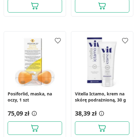
Użycie dokładnych danych
geolokalizacyjnych
Identyfikowanie urządzeń na podstawie
aktywnie żądanych informacji
Cele przetwarzania inne niż IAB:
Niezbędne
Wydajność (Performance)
Reklama / śledzenie
Posiforlid, maska, na
Vitella Ictamo, krem na
oczy, 1 szt
skórę podrażnioną, 30 g
75,09 zł
38,39 zł