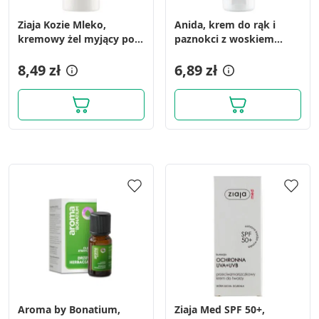
Ziaja Kozie Mleko,
Anida, krem do rąk i
kremowy żel myjący pod
paznokci z woskiem
prysznic, mleczna kąpiel,
pszczczelim i olejem
500 ml
8,49 zł
macadamia, 100ml
6,89 zł
Aroma by Bonatium,
Ziaja Med SPF 50+,