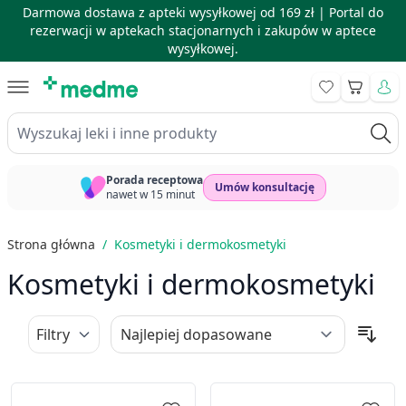
Darmowa dostawa z apteki wysyłkowej od 169 zł |
Portal do
rezerwacji w aptekach stacjonarnych i zakupów w aptece
wysyłkowej.
Skip to Content
Koszyk
Wyszukaj leki i inne produkty
Porada receptowa
Umów konsultację
nawet w 15 minut
Strona główna
/
Kosmetyki i dermokosmetyki
Kosmetyki i dermokosmetyki
Filtry