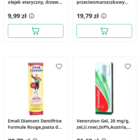
olejek eteryczny, drzewo
przeciwzmarszczkowy
herbaciane, 10 ml
krem, cera sucha i
9,99 zł
dojrzała, 50 ml
19,79 zł
Email Diamant Dentifrice
Venoruton Gel, 20 mg/g,
Formule Rouge,pasta do
zel,(i.row),InPh,Austria,
zębów,75 ml
40 g