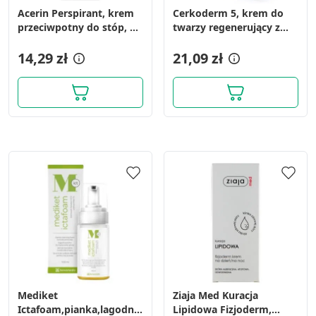
Acerin Perspirant, krem
Cerkoderm 5, krem do
przeciwpotny do stóp, 75
twarzy regenerujący z
ml
mocznikiem, 50 ml
14,29 zł
21,09 zł
Mediket
Ziaja Med Kuracja
Ictafoam,pianka,lagodna,do
Lipidowa Fizjoderm,