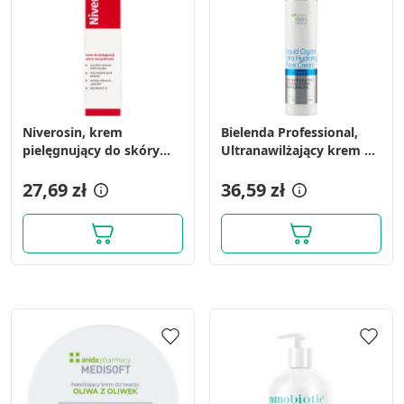
Niverosin, krem
Bielenda Professional,
pielęgnujący do skóry
Ultranawilżający krem do
naczynkowej, 50 g
twarzy na bazie
27,69 zł
ciekłokrystalicznej, 100
36,59 zł
ml