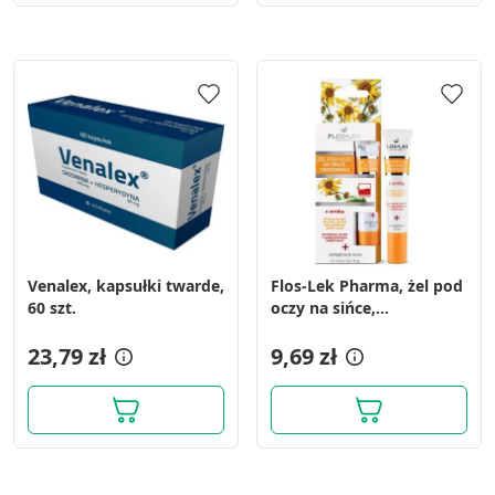
Venalex, kapsułki twarde,
Flos-Lek Pharma, żel pod
60 szt.
oczy na sińce,
obrzmienia, z arniką, 15
23,79 zł
ml
9,69 zł