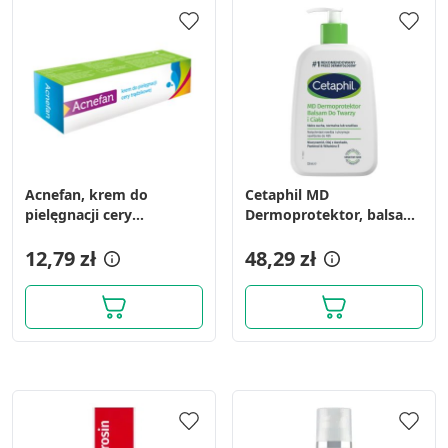
Acnefan, krem do
Cetaphil MD
pielęgnacji cery
Dermoprotektor, balsam
trądzikowej, 25 ml
nawilżający do twarzy i
12,79 zł
ciała, 236 ml
48,29 zł