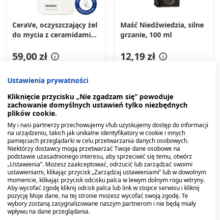
CeraVe, oczyszczający żel
Maść Niedźwiedzia, silne
do mycia z ceramidami
grzanie, 100 ml
dla skóry normalnej i
tłustej, 473 ml
59,00 zł
12,19 zł
Ustawienia prywatności
Kliknięcie przycisku „Nie zgadzam się” powoduje
zachowanie domyślnych ustawień tylko niezbędnych
plików cookie.
My i nasi partnerzy przechowujemy i/lub uzyskujemy dostęp do informacji
na urządzeniu, takich jak unikalne identyfikatory w cookie i innych
pamięciach przeglądarki w celu przetwarzania danych osobowych.
Niektórzy dostawcy mogą przetwarzać Twoje dane osobowe na
podstawie uzasadnionego interesu, aby sprzeciwić się temu, otwórz
„Ustawienia”. Możesz zaakceptować, odrzucić lub zarządzać swoimi
ustawieniami, klikając przycisk „Zarządzaj ustawieniami” lub w dowolnym
momencie, klikając przycisk odcisku palca w lewym dolnym rogu witryny.
Aby wycofać zgodę kliknij odcisk palca lub link w stopce serwisu i kliknij
pozycję Moje dane, na tej stronie możesz wycofać swoją zgodę. Te
wybory zostaną zasygnalizowane naszym partnerom i nie będą miały
wpływu na dane przeglądania.