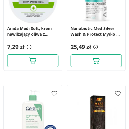
Anida Medi Soft, krem
Nanobiotic Med Silver
nawilżający oliwa z
Wash & Protect Mydło w
oliwek, 100 ml
żelu do rąk i ciała ze
7,29 zł
srebrem axonnite, 500 ml
25,49 zł