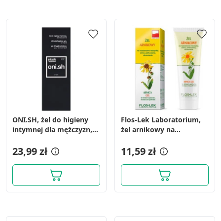
ONI.SH, żel do higieny
Flos-Lek Laboratorium,
intymnej dla mężczyzn,
żel arnikowy na
180 ml
rozszerzone naczynka,
23,99 zł
sińce, potłuczenia,
11,59 zł
obrzmienia, 50 ml