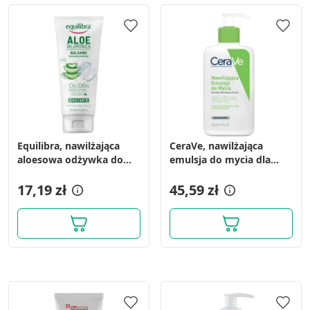
Equilibra, nawilżająca
CeraVe, nawilżająca
aloesowa odżywka do
emulsja do mycia dla
włosów, 200 ml
skóry normalnej i suchej,
17,19 zł
236 ml
45,59 zł