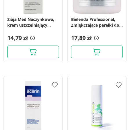
Ziaja Med Naczynkowa,
Bielenda Professional,
krem uszczelniający
Zmiękczające perełki do
naczynka krwionośne na
stóp z mocznikiem, 400 g
noc, 50 ml
14,79 zł
17,89 zł