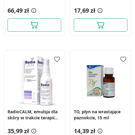
mycia ciala i glowy,100ml
krem na dzień/na noc, 50
66,49 zł
ml
17,69 zł
RadioCALM, emulsja dla
TO, płyn na wrastające
skóry w trakcie terapii
paznokcie, 15 ml
onkologicznej, 75 ml
35,99 zł
14,39 zł