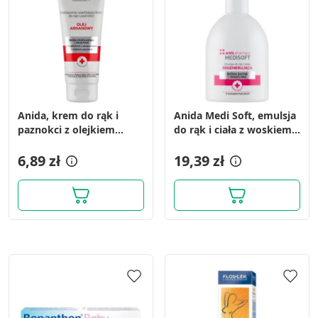
Anida, krem do rąk i
Anida Medi Soft, emulsja
paznokci z olejkiem
do rąk i ciała z woskiem
arganowym, 100 ml
pszczelim, regenerująca,
6,89 zł
500 ml
19,39 zł