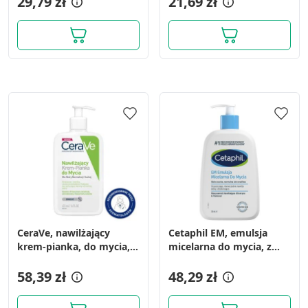
29,79 zł
21,69 zł
CeraVe, nawilżający
Cetaphil EM, emulsja
krem-pianka, do mycia,
micelarna do mycia, z
473 ml
pompką, 236 ml
58,39 zł
48,29 zł