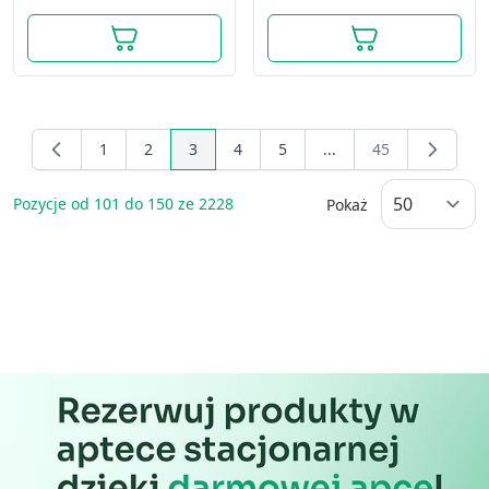
1
2
3
4
5
...
45
Page
Page
You're currently reading page
Page
Page
Page
Pozycje od
101
do
150
ze
2228
Pokaż