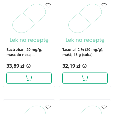
spersonalizowanych reklam
Wykorzystanie profili do wyboru
spersonalizowanych reklam
Tworzenie profili w celu personalizacji treści
Wykorzystywanie profili w celu doboru
spersonalizowanych treści
Bactroban, 20 mg/g,
Taconal, 2 % (20 mg/g),
Pomiar efektywności reklam
masc do nosa,
maść, 15 g (tuba)
(i.row),Delf,Bulgaria, 3 g
Pomiar efektywności treści
33,89 zł
32,19 zł
Rozumienie odbiorców dzięki statystyce lub
kombinacji danych z różnych źródeł
Rozwój i ulepszanie usług
Wykorzystywanie ograniczonych danych do
wyboru treści
Funkcje specjalne IAB: