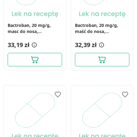
Bactroban, 20 mg/g,
Bactroban, 20 mg/g,
masc do nosa,
maść do nosa,
(i.row),MDZ,Grecja, 3 g
(i.rów),MDZ,Hiszp, 3 g
33,19 zł
32,39 zł