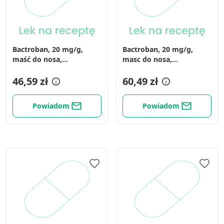
Bactroban, 20 mg/g,
Bactroban, 20 mg/g,
maść do nosa,
masc do nosa,
(i.rów),Delf,Belgia, 3 g
(i.row),InPh,Belgia, 3 g
46,59 zł
60,49 zł
Powiadom
Powiadom