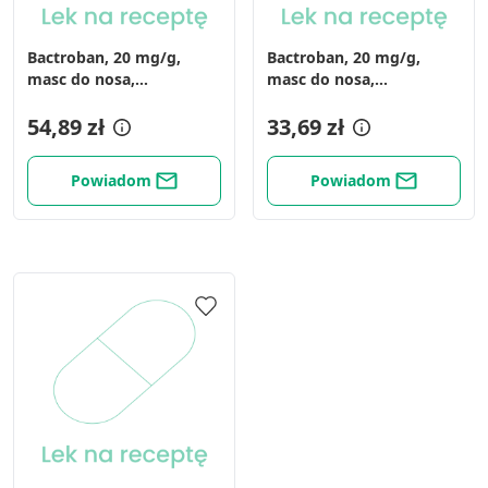
Bactroban, 20 mg/g,
Bactroban, 20 mg/g,
masc do nosa,
masc do nosa,
(i.row),Delf,Francja, 3 g
(i.row),MDZ/PhP,Francja,
54,89 zł
3g
33,69 zł
Powiadom
Powiadom