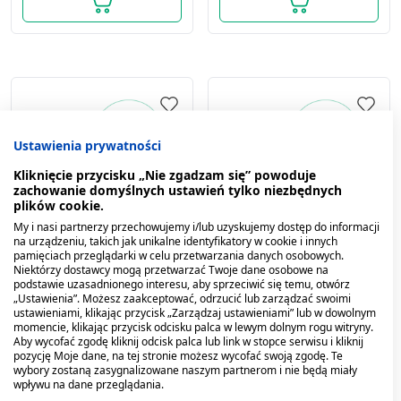
Ustawienia prywatności
Kliknięcie przycisku „Nie zgadzam się” powoduje
zachowanie domyślnych ustawień tylko niezbędnych
plików cookie.
My i nasi partnerzy przechowujemy i/lub uzyskujemy dostęp do informacji
na urządzeniu, takich jak unikalne identyfikatory w cookie i innych
pamięciach przeglądarki w celu przetwarzania danych osobowych.
Bactroban, 20 mg/g,
Bactroban, 20 mg/g,
Niektórzy dostawcy mogą przetwarzać Twoje dane osobowe na
masc do nosa,
masc do nosa,
podstawie uzasadnionego interesu, aby sprzeciwić się temu, otwórz
(i.row),Delf,Grecja, 3g
(i.row),Delf,Hiszp, 3 g
„Ustawienia”. Możesz zaakceptować, odrzucić lub zarządzać swoimi
ustawieniami, klikając przycisk „Zarządzaj ustawieniami” lub w dowolnym
33,79 zł
33,69 zł
momencie, klikając przycisk odcisku palca w lewym dolnym rogu witryny.
Aby wycofać zgodę kliknij odcisk palca lub link w stopce serwisu i kliknij
pozycję Moje dane, na tej stronie możesz wycofać swoją zgodę. Te
wybory zostaną zasygnalizowane naszym partnerom i nie będą miały
wpływu na dane przeglądania.