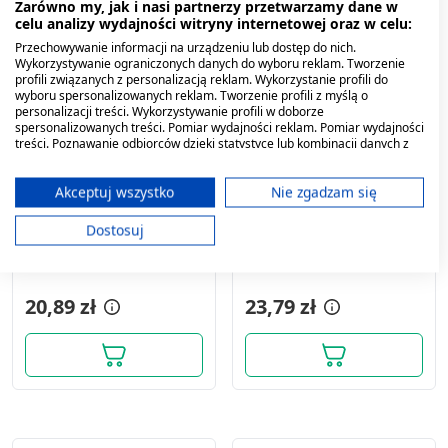
Zarówno my, jak i nasi partnerzy przetwarzamy dane w
celu analizy wydajności witryny internetowej oraz w celu:
Przechowywanie informacji na urządzeniu lub dostęp do nich.
Wykorzystywanie ograniczonych danych do wyboru reklam. Tworzenie
profili związanych z personalizacją reklam. Wykorzystanie profili do
wyboru spersonalizowanych reklam. Tworzenie profili z myślą o
personalizacji treści. Wykorzystywanie profili w doborze
spersonalizowanych treści. Pomiar wydajności reklam. Pomiar wydajności
treści. Poznawanie odbiorców dzięki statystyce lub kombinacji danych z
różnych źródeł. Opracowywanie i ulepszanie usług. Wykorzystywanie
ograniczonych danych do wyboru treści.
Dane mogą być udostępniane poza Unię Europejską i wysyłane do USA.
Akceptuj wszystko
Nie zgadzam się
Twoja zgoda i polityka cookie dotyczą wyłącznie tej witryny/aplikacji.
Dostosuj
Wyświetl listę partnerów (11 dostawców IAB)
Bactroban, 2%, maść, 15
Taconal, 2 % (20 mg/g),
g (import równoległy,
maść, 8 g (tuba)
Używamy Twoich danych w następujących celach:
InPharm)
Cele przetwarzania IAB:
20,89 zł
23,79 zł
Przechowywanie informacji na urządzeniu
lub dostęp do nich
Wykorzystywanie ograniczonych danych do
wyboru reklam
Tworzenie profili w celu