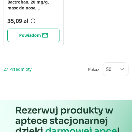
Bactroban, 20 mg/g,
masc do nosa,
(i.row),InPh,Czechy, 3 g
35,09 zł
Powiadom
27
Przedmioty
Pokaż