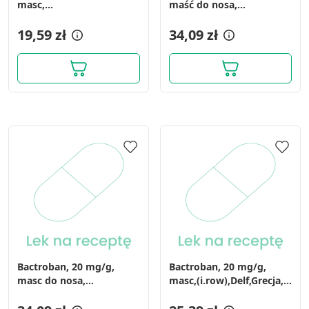
masc,
maść do nosa,
(i.row),MDZ/PhP,Hiszpania,
(i.rów),InPh,Bułgaria, 3 g
15 g
19,59 zł
34,09 zł
Bactroban, 20 mg/g,
Bactroban, 20 mg/g,
masc do nosa,
masc,(i.row),Delf,Grecja,
(i.row),InPh,Francja, 3 g
15 g