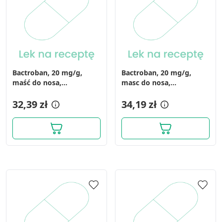
Użycie dokładnych danych
geolokalizacyjnych
Identyfikowanie urządzeń na podstawie
aktywnie żądanych informacji
Cele przetwarzania inne niż IAB:
Bactroban, 20 mg/g,
Bactroban, 20 mg/g,
Niezbędne
maść do nosa,
masc do nosa,
(i.rów),MDZ,Bułgaria, 3 g
(i.row),Delf,Czechy, 3 g
Wydajność (Performance)
32,39 zł
34,19 zł
Reklama / śledzenie