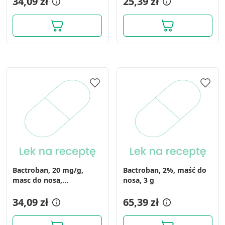
34,09 zł
25,39 zł
Bactroban, 20 mg/g,
Bactroban, 2%, maść do
masc do nosa,
nosa, 3 g
(i.row),InPh,Hiszp, 3 g
34,09 zł
65,39 zł