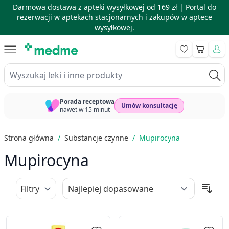
Darmowa dostawa z apteki wysyłkowej od 169 zł |
Portal do
rezerwacji w aptekach stacjonarnych i zakupów w aptece
wysyłkowej.
Skip to Content
Koszyk
Wyszukaj leki i inne produkty
Porada receptowa
Umów konsultację
nawet w 15 minut
Strona główna
/
Substancje czynne
/
Mupirocyna
Mupirocyna
Filtry