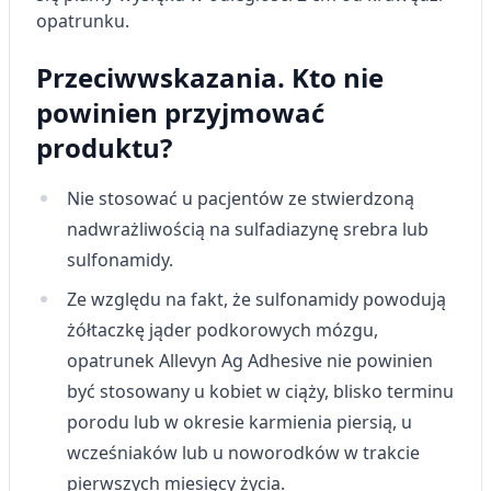
Rozwój i ulepszanie usług
opatrunku.
Wykorzystywanie ograniczonych danych do
Przeciwwskazania. Kto nie
wyboru treści
powinien przyjmować
Funkcje specjalne IAB:
produktu?
Użycie dokładnych danych
geolokalizacyjnych
Nie stosować u pacjentów ze stwierdzoną
Identyfikowanie urządzeń na podstawie
aktywnie żądanych informacji
nadwrażliwością na sulfadiazynę srebra lub
sulfonamidy.
Cele przetwarzania inne niż IAB:
Niezbędne
Ze względu na fakt, że sulfonamidy powodują
żółtaczkę jąder podkorowych mózgu,
Wydajność (Performance)
opatrunek Allevyn Ag Adhesive nie powinien
Reklama / śledzenie
być stosowany u kobiet w ciąży, blisko terminu
porodu lub w okresie karmienia piersią, u
wcześniaków lub u noworodków w trakcie
pierwszych miesięcy życia.