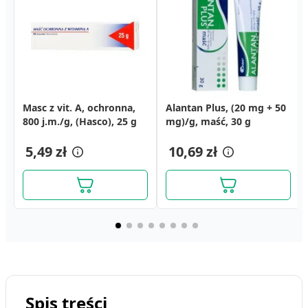
Masc z vit. A, ochronna,
Aquacel Ag Foam,
Cerkoderm 15, krem
Alantan Plus, (20 mg + 50
Allevyn Ag Sacrum,
Naproxen Emo, 100 mg/g,
800 j.m./g, (Hasco), 25 g
opatrunek nieprzylepny,
mocznikowy z AHA, 75 ml
mg)/g, maść, 30 g
opatrunek
żel, 55 g
15 cm x 15 cm, 1szt. (z
hydropolimerowy, 22 cm
15,69 zł
13,19 zł
opakowania 5 szt.)
5,49 zł
53,57 zł
x 22 cm, 1 szt. (z
10,69 zł
64,64 zł
opakowania 10 szt.)
Spis treści