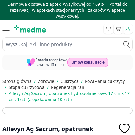
Darmowa dostawa z apteki wysyłkowej od 169 zł |
Portal do
rezerwacji w aptekach stacjonarnych i zakupów w aptece
wysyłkowej.
Skip to Content
Koszyk
Wyszukaj leki i inne produkty
Porada receptowa
Umów konsultację
nawet w 15 minut
Strona główna
/
Zdrowie
/
Cukrzyca
/
Powikłania cukrzycy
/
Stopa cukrzycowa
/
Regeneracja ran
/
Allevyn Ag Sacrum, opatrunek hydropolimerowy, 17 cm x 17
cm, 1szt. (z opakowania 10 szt.)
Allevyn Ag Sacrum, opatrunek