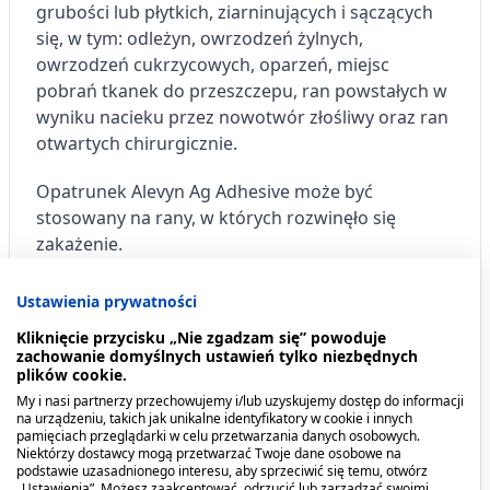
grubości lub płytkich, ziarninujących i sączących
się, w tym: odleżyn, owrzodzeń żylnych,
owrzodzeń cukrzycowych, oparzeń, miejsc
pobrań tkanek do przeszczepu, ran powstałych w
wyniku nacieku przez nowotwór złośliwy oraz ran
otwartych chirurgicznie.
Opatrunek Alevyn Ag Adhesive może być
stosowany na rany, w których rozwinęło się
zakażenie.
Dawkowanie
Ustawienia prywatności
Kliknięcie przycisku „Nie zgadzam się” powoduje
Sposób użycia:
zachowanie domyślnych ustawień tylko niezbędnych
plików cookie.
Jeśli zachodzi taka konieczność, należy
My i nasi partnerzy przechowujemy i/lub uzyskujemy dostęp do informacji
na urządzeniu, takich jak unikalne identyfikatory w cookie i innych
oczyścić ranę zgodnie z lokalnym protokołem
pamięciach przeglądarki w celu przetwarzania danych osobowych.
Niektórzy dostawcy mogą przetwarzać Twoje dane osobowe na
klinicznym.
podstawie uzasadnionego interesu, aby sprzeciwić się temu, otwórz
„Ustawienia”. Możesz zaakceptować, odrzucić lub zarządzać swoimi