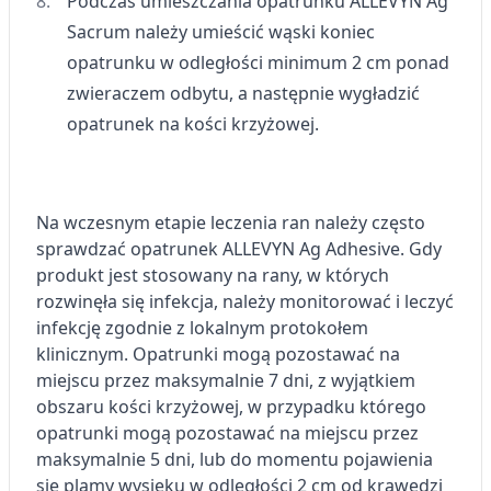
Podczas umieszczania opatrunku ALLEVYN Ag
lub dostęp do nich
Sacrum należy umieścić wąski koniec
Wykorzystywanie ograniczonych danych do
opatrunku w odległości minimum 2 cm ponad
wyboru reklam
zwieraczem odbytu, a następnie wygładzić
Tworzenie profili w celu
opatrunek na kości krzyżowej.
spersonalizowanych reklam
Wykorzystanie profili do wyboru
spersonalizowanych reklam
Na wczesnym etapie leczenia ran należy często
Tworzenie profili w celu personalizacji treści
sprawdzać opatrunek ALLEVYN Ag Adhesive. Gdy
produkt jest stosowany na rany, w których
Wykorzystywanie profili w celu doboru
rozwinęła się infekcja, należy monitorować i leczyć
spersonalizowanych treści
infekcję zgodnie z lokalnym protokołem
Pomiar efektywności reklam
klinicznym. Opatrunki mogą pozostawać na
miejscu przez maksymalnie 7 dni, z wyjątkiem
Pomiar efektywności treści
obszaru kości krzyżowej, w przypadku którego
opatrunki mogą pozostawać na miejscu przez
Rozumienie odbiorców dzięki statystyce lub
kombinacji danych z różnych źródeł
maksymalnie 5 dni, lub do momentu pojawienia
się plamy wysięku w odległości 2 cm od krawędzi