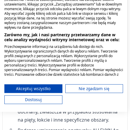
Należy stosować opatrunek większy od rany.
ustawieniami, klikając przycisk „Zarządzaj ustawieniami” lub w dowolnym
momencie, klikając przycisk odcisku palca w lewym dolnym rogu witryny.
Należy przygotować skórę wokół rany poprzez
Aby wycofać zgodę kliknij odcisk palca lub link w stopce serwisu i kliknij
pozycję Moje dane, na tej stronie możesz wycofać swoją zgodę. Te
usunięcie nadmiaru wilgoci. Należy przyciąć
wybory zostaną zasygnalizowane naszym partnerom i nie będą miały
wpływu na dane przeglądania.
owłosienie, aby zapewnić bliski kontakt z raną.
Zarówno my, jak i nasi partnerzy przetwarzamy dane w
celu analizy wydajności witryny internetowej oraz w celu:
Wyjąć opatrunek ALLEVYN Ag Adhesive z
Przechowywanie informacji na urządzeniu lub dostęp do nich.
opakowania stosując technikę aseptyczną.
Wykorzystywanie ograniczonych danych do wyboru reklam. Tworzenie
profili związanych z personalizacją reklam. Wykorzystanie profili do
Należy rozpocząć usuwanie materiału
wyboru spersonalizowanych reklam. Tworzenie profili z myślą o
personalizacji treści. Wykorzystywanie profili w doborze
ochronnego z opatrunku ALLEVYN Ag
spersonalizowanych treści. Pomiar wydajności reklam. Pomiar wydajności
Adhesive i nakleić opatrunek.
treści. Poznawanie odbiorców dzięki statystyce lub kombinacji danych z
różnych źródeł. Opracowywanie i ulepszanie usług. Wykorzystywanie
ograniczonych danych do wyboru treści.
Należy wygładzić opatrunek na ranie,
Dane mogą być udostępniane poza Unię Europejską i wysyłane do USA.
Akceptuj wszystko
Nie zgadzam się
usuwając resztę materiału ochronnego.
Twoja zgoda i polityka cookie dotyczą wyłącznie tej witryny/aplikacji.
Dostosuj
Wyświetl listę partnerów (11 dostawców IAB)
Opatrunek ALLEVYN Ag Adhesive może być
Używamy Twoich danych w następujących celach:
docinany, zwłaszcza w przypadku stosowania
Cele przetwarzania IAB:
na pięty, łokcie i inne specyficzne obszary.
Przechowywanie informacji na urządzeniu