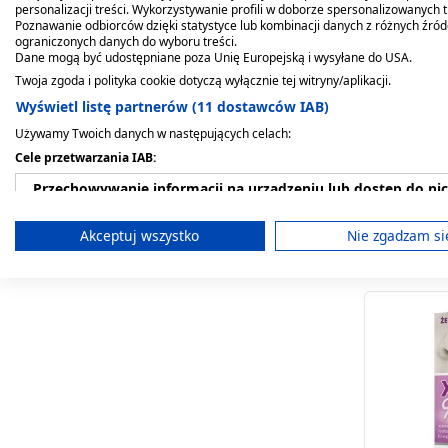
personalizacji treści. Wykorzystywanie profili w doborze spersonalizowanych t
Poznawanie odbiorców dzięki statystyce lub kombinacji danych z różnych źró
ograniczonych danych do wyboru treści.
Dane mogą być udostępniane poza Unię Europejską i wysyłane do USA.
Twoja zgoda i polityka cookie dotyczą wyłącznie tej witryny/aplikacji.
Otrivin O
Wyświetl listę partnerów (11 dostawców IAB)
dla dzieci
Używamy Twoich danych w następujących celach:
nosa, 100
29,69 zł
Cele przetwarzania IAB:
Przechowywanie informacji na urządzeniu lub dostęp do ni
Wykorzystywanie ograniczonych danych do wyboru reklam
Akceptuj wszystko
Nie zgadzam si
Tworzenie profili w celu spersonalizowanych reklam
Wykorzystanie profili do wyboru spersonalizowanych rekl
Tworzenie profili w celu personalizacji treści
Wykorzystywanie profili w celu doboru spersonalizowanych 
Pomiar efektywności reklam