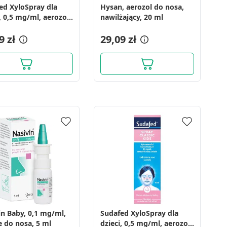
ed XyloSpray dla
Hysan, aerozol do nosa,
, 0,5 mg/ml, aerozol
nawilżający, 20 ml
rt równoległy), 10ml
9 zł
29,09 zł
in Baby, 0,1 mg/ml,
Sudafed XyloSpray dla
e do nosa, 5 ml
dzieci, 0,5 mg/ml, aerozol