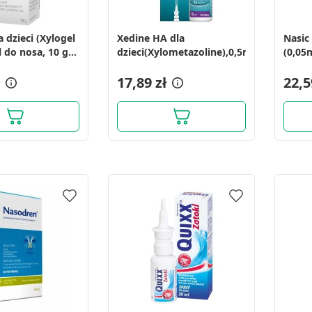
a dzieci (Xylogel
Xedine HA dla
Nasic 
ych z różnych źródeł
l do nosa, 10 g
dzieci(Xylometazoline),0,5mg/ml,aer.d/
(0,0
z dozownikiem)
aeroz
17,89 zł
10 ml
22,5
informacji