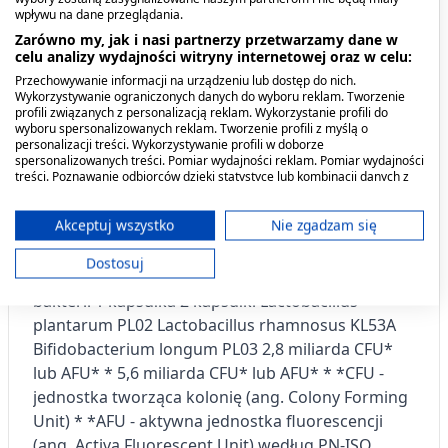
antybiotykoterapii lub innych leków
wpływu na dane przeglądania.
powodujących dysbiozę/przeciwbakteryjnych, a
Zarówno my, jak i nasi partnerzy przetwarzamy dane w
celu analizy wydajności witryny internetowej oraz w celu:
także w innych sytuacjach, gdy dochodzi do
Przechowywanie informacji na urządzeniu lub dostęp do nich.
zaburzeń flory bakteryjnej/mikrobioty jelitowej
Wykorzystywanie ograniczonych danych do wyboru reklam. Tworzenie
podczas zmiany diety (np. przy częstych
profili związanych z personalizacją reklam. Wykorzystanie profili do
wyboru spersonalizowanych reklam. Tworzenie profili z myślą o
podróżach) lub w przewlekłym stresie. Lactoral
personalizacji treści. Wykorzystywanie profili w doborze
nie zawiera glutenu - może być stosowany przez
spersonalizowanych treści. Pomiar wydajności reklam. Pomiar wydajności
treści. Poznawanie odbiorców dzięki statystyce lub kombinacji danych z
osoby z jego nietolerancją. SKŁADNIKI
różnych źródeł. Opracowywanie i ulepszanie usług. Wykorzystywanie
maltodekstryna, kapsułka - celuloza, inozytol,
ograniczonych danych do wyboru treści.
Dane mogą być udostępniane poza Unię Europejską i wysyłane do USA.
Akceptuj wszystko
Nie zgadzam się
Lactobacillus plantarum PL02, Lactobacillus
Twoja zgoda i polityka cookie dotyczą wyłącznie tej witryny/aplikacji.
rhamnosus KL53A, Bifidobacterium longum PL03,
Dostosuj
Wyświetl listę partnerów (11 dostawców IAB)
przeciwutleniacz - kwas L-askorbinowy Szczepy
bakterii 1 kapsułka 2 kapsułki Lactobacillus
Używamy Twoich danych w następujących celach:
plantarum PL02 Lactobacillus rhamnosus KL53A
Cele przetwarzania IAB:
Bifidobacterium longum PL03 2,8 miliarda CFU*
Przechowywanie informacji na urządzeniu
lub AFU* * 5,6 miliarda CFU* lub AFU* * *CFU -
lub dostęp do nich
jednostka tworząca kolonię (ang. Colony Forming
Wykorzystywanie ograniczonych danych do
Unit) * *AFU - aktywna jednostka fluorescencji
wyboru reklam
(ang. Activa Fluorescent Unit) według PN-ISO