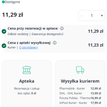
Dostępne
Ilość
11,29 zł
-
+
Cena przy rezerwacji w aptece:
11,29 zł
Odbiór osobisty | Gwarancja dostępności!
Cena z apteki wysyłkowej:
11,23 zł
Kurier |
O sprzedawcy
Apteka
Wysyłka kurierem
Rezerwacja i zakup
Pharmalink - Kurier
12,99 zł
bez opłat,
0 zł
DHL - DHL Kurier
13,99 zł
Poczta Polska - Thermo
16,99 zł
InPost Kurier - Kurier
17,99 zł