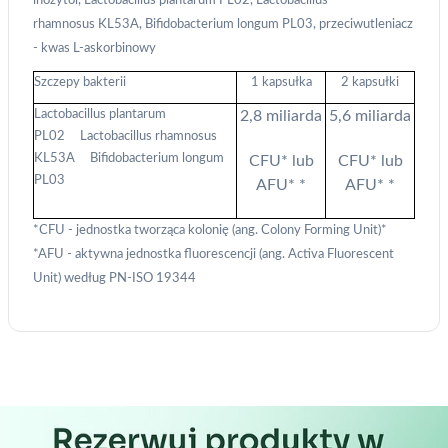
inozytol,
Lactobacillus plantarum
PL02,
Lactobacillus
Funkcje specjalne IAB:
rhamnosus
KL53A,
Bifidobacterium longum
PL03, przeciwutleniacz
- kwas L-askorbinowy
Użycie dokładnych danych
geolokalizacyjnych
Szczepy bakterii
1 kapsułka
2 kapsułki
Identyfikowanie urządzeń na podstawie
Lactobacillus plantarum
2,8 miliarda
5,6 miliarda
aktywnie żądanych informacji
PL02
Lactobacillus rhamnosus
Cele przetwarzania inne niż IAB:
KL53A
Bifidobacterium longum
CFU* lub
CFU* lub
PL03
AFU* *
AFU* *
Niezbędne
Wydajność (Performance)
*CFU - jednostka tworząca kolonię (ang. Colony Forming Unit)
*
*AFU - aktywna jednostka fluorescencji (ang. Activa Fluorescent
Reklama / śledzenie
Unit) według PN-ISO 19344