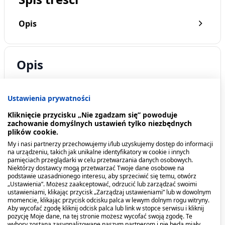
Opis
Opis
Lactoral to suplement diety w postaci kapsułek
Ustawienia prywatności
zawierający trzy opatentowane szczepy żywych
bakterii: Lactobacillus plantarum PL02,
Kliknięcie przycisku „Nie zgadzam się” powoduje
Lactobacillus rhamnosus KL53A, Bifidobacterium
zachowanie domyślnych ustawień tylko niezbędnych
plików cookie.
longum PL03. Badania naukowe wykazały
My i nasi partnerzy przechowujemy i/lub uzyskujemy dostęp do informacji
bezpieczeństwo i skuteczność działania
na urządzeniu, takich jak unikalne identyfikatory w cookie i innych
powyższych szczepów oraz potwierdziły ich
pamięciach przeglądarki w celu przetwarzania danych osobowych.
Niektórzy dostawcy mogą przetwarzać Twoje dane osobowe na
właściwości probiotyczne zgodne z wymogami
podstawie uzasadnionego interesu, aby sprzeciwić się temu, otwórz
Światowej Organizacji Zdrowia (WHO). Lactoral
„Ustawienia”. Możesz zaakceptować, odrzucić lub zarządzać swoimi
ustawieniami, klikając przycisk „Zarządzaj ustawieniami” lub w dowolnym
jest przeznaczony do stosowania u dzieci powyżej
momencie, klikając przycisk odcisku palca w lewym dolnym rogu witryny.
3 roku życia i osób dorosłych w celu regeneracji
Aby wycofać zgodę kliknij odcisk palca lub link w stopce serwisu i kliknij
pozycję Moje dane, na tej stronie możesz wycofać swoją zgodę. Te
mikrobiomu w trakcie i po stosowaniu
wybory zostaną zasygnalizowane naszym partnerom i nie będą miały