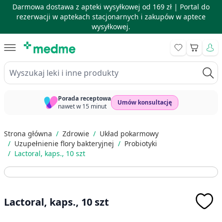
Darmowa dostawa z apteki wysyłkowej od 169 zł |
Portal do
rezerwacji w aptekach stacjonarnych i zakupów w aptece
wysyłkowej.
Skip to Content
Koszyk
Wyszukaj leki i inne produkty
Porada receptowa
Umów konsultację
nawet w 15 minut
Strona główna
/
Zdrowie
/
Układ pokarmowy
/
Uzupełnienie flory bakteryjnej
/
Probiotyki
/
Lactoral, kaps., 10 szt
Lactoral, kaps., 10 szt