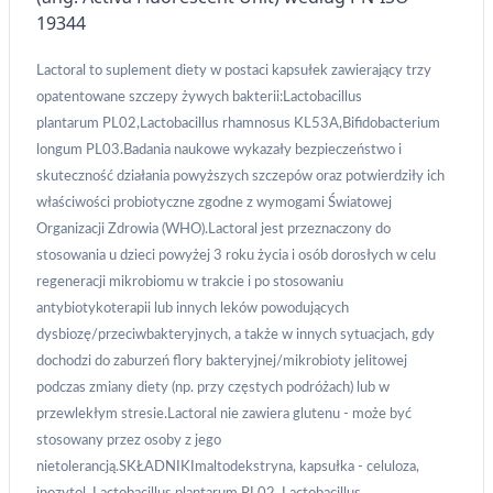
19344
Tworzenie profili w celu
spersonalizowanych reklam
Lactoral to suplement diety
w postaci kapsułek zawierający trzy
Wykorzystanie profili do wyboru
opatentowane szczepy żywych bakterii:
Lactobacillus
spersonalizowanych reklam
plantarum
PL02,
Lactobacillus rhamnosus
KL53A,
Bifidobacterium
Tworzenie profili w celu personalizacji treści
longum
PL03.
Badania naukowe wykazały bezpieczeństwo i
skuteczność działania powyższych szczepów oraz potwierdziły ich
Wykorzystywanie profili w celu doboru
właściwości probiotyczne zgodne z wymogami Światowej
spersonalizowanych treści
Organizacji Zdrowia (WHO).
Lactoral jest przeznaczony do
stosowania
u
dzieci powyżej 3 rok
u życia i osób dorosłych
w celu
Pomiar efektywności reklam
regeneracji mikrobiomu w trakcie i po stosowaniu
Pomiar efektywności treści
antybiotykoterapii lub innych leków powodujących
dysbiozę/przeciwbakteryjnych, a także w innych sytuacjach, gdy
Rozumienie odbiorców dzięki statystyce lub
dochodzi do zaburzeń flory bakteryjnej/mikrobioty jelitowej
kombinacji danych z różnych źródeł
podczas zmiany diety (np. przy częstych podróżach) lub w
Rozwój i ulepszanie usług
przewlekłym stresie.
Lactoral nie zawiera glutenu - może być
stosowany przez osoby z jego
Wykorzystywanie ograniczonych danych do
nietolerancją.
SKŁADNIKI
maltodekstryna, kapsułka - celuloza,
wyboru treści