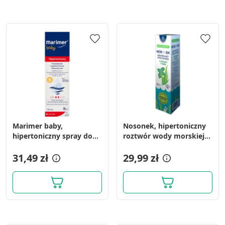
Marimer baby,
Nosonek, hipertoniczny
hipertoniczny spray do
roztwór wody morskiej
nosa, 100 ml
do nosa z aloesem i
31,49 zł
miętą, spray, 120 ml
29,99 zł