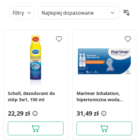
Filtry
Scholl, dezodorant do
Marimer Inhalation,
stóp 3w1, 150 ml
hipertoniczna woda
morska, 5 ml, 30
22,29 zł
ampułek
31,49 zł