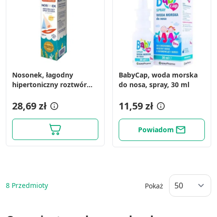
Nosonek, łagodny
BabyCap, woda morska
hipertoniczny roztwór
do nosa, spray, 30 ml
wody morskiej do nosa,
spray, 120 ml
28,69 zł
11,59 zł
Powiadom
8
Przedmioty
Pokaż