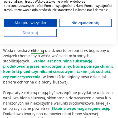
personalizacji treści. Wykorzystywanie profili w doborze
spersonalizowanych treści. Pomiar wydajności reklam. Pomiar wydajności
Niektóre preparaty zawierają dodatkowe składniki, które mogą
treści. Poznawanie odbiorców dzięki statystyce lub kombinacji danych z
wspomagać działanie roztworu wody morskiej. Wzbogacone
różnych źródeł. Opracowywanie i ulepszanie usług. Wykorzystywanie
kompozycje powstają w odpowiedzi na specyficzne potrzeby,
ograniczonych danych do wyboru treści.
takie jak zwiększona wrażliwość błony śluzowej czy narażenie
Dane mogą być udostępniane poza Unię Europejską i wysyłane do USA.
Akceptuj wszystko
Nie zgadzam się
na niekorzystne czynniki środowiskowe.
Twoja zgoda i polityka cookie dotyczą wyłącznie tej witryny/aplikacji.
Dostosuj
Wyświetl listę partnerów (11 dostawców IAB)
Woda morska z ektoiną dla dzieci
Używamy Twoich danych w następujących celach:
Cele przetwarzania IAB:
Woda morska z
ektoiną
dla dzieci to preparat wzbogacony o
związek chemiczny o właściwościach ochronnych i
Przechowywanie informacji na urządzeniu
stabilizujących.
Ektoina jest naturalną substancją
lub dostęp do nich
produkowaną przez mikroorganizmy, która pomaga chronić
komórki przed czynnikami stresowymi, takimi jak suchość
Wykorzystywanie ograniczonych danych do
wyboru reklam
czy zanieczyszczenia
. W kontekście higieny nosa działa jak
bariera ochronna dla błony śluzowej.
Tworzenie profili w celu
spersonalizowanych reklam
Preparaty z ektoiną mogą być szczególnie przydatne u dzieci z
wrażliwą błoną śluzową, skłonnością do wysuszenia nosa lub
Wykorzystanie profili do wyboru
narażonych na niekorzystne warunki środowiskowe, takie jak
spersonalizowanych reklam
smog czy suche powietrze.
Ektoina wspomaga regenerację
.
Dodatkowo tworzy ona na powierzchni błony śluzowej
Tworzenie profili w celu personalizacji treści