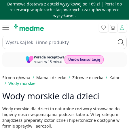
Darmowa dostawa z apteki wysyłkowej od 169 zł |
Portal do
rezerwacji w aptekach stacjonarnych i zakupów w aptece
wysyłkowej.
Skip to Content
Koszyk
Wyszukaj leki i inne produkty
Porada receptowa
Umów konsultację
nawet w 15 minut
Strona główna
/
Mama i dziecko
/
Zdrowie dziecka
/
Katar
/
Wody morskie
Wody morskie dla dzieci
Wody morskie dla dzieci to naturalne roztwory stosowane do
higieny nosa i wspomagania podczas kataru. W tej kategorii
znajdziesz preparaty izotoniczne i hipertoniczne dostępne w
formie sprayów i aerozoli.