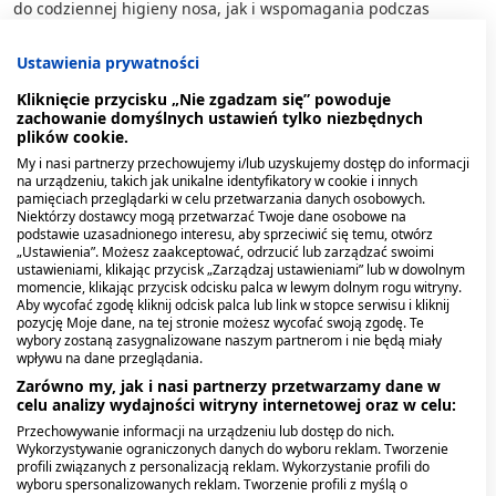
do codziennej higieny nosa, jak i wspomagania podczas
przeziębienia.
Ustawienia prywatności
Roztwór izotoniczny nawilża błonę śluzową, pomaga utrzymać
prawidłową konsystencję śluzu i wspomaga naturalne
Kliknięcie przycisku „Nie zgadzam się” powoduje
zachowanie domyślnych ustawień tylko niezbędnych
mechanizmy oczyszczania nosa. Może być używany
plików cookie.
profilaktycznie, szczególnie w okresie zwiększonej
zachorowalności, w ogrzewanych pomieszczeniach o niskiej
My i nasi partnerzy przechowujemy i/lub uzyskujemy dostęp do informacji
na urządzeniu, takich jak unikalne identyfikatory w cookie i innych
wilgotności powietrza lub po kontakcie z
alergenami
.
pamięciach przeglądarki w celu przetwarzania danych osobowych.
Regularne przemywanie nosa wodą izotoniczną może pomóc w
Niektórzy dostawcy mogą przetwarzać Twoje dane osobowe na
usuwaniu zanieczyszczeń, pyłków i innych cząstek z
podstawie uzasadnionego interesu, aby sprzeciwić się temu, otwórz
powierzchni błony śluzowej.
„Ustawienia”. Możesz zaakceptować, odrzucić lub zarządzać swoimi
ustawieniami, klikając przycisk „Zarządzaj ustawieniami” lub w dowolnym
momencie, klikając przycisk odcisku palca w lewym dolnym rogu witryny.
Izotoniczna woda morska to często pierwszy wybór pediatrów
Aby wycofać zgodę kliknij odcisk palca lub link w stopce serwisu i kliknij
dla niemowląt i małych dzieci. Jest delikatna i bezpieczna przy
pozycję Moje dane, na tej stronie możesz wycofać swoją zgodę. Te
regularnym stosowaniu, nie powoduje dyskomfortu ani
wybory zostaną zasygnalizowane naszym partnerom i nie będą miały
wpływu na dane przeglądania.
uczucia pieczenia. Woda morska dla dzieci do nosa w wersji
izotonicznej może być stosowana nawet kilka razy dziennie.
Zarówno my, jak i nasi partnerzy przetwarzamy dane w
celu analizy wydajności witryny internetowej oraz w celu:
Woda morska z dodatkami dla
Przechowywanie informacji na urządzeniu lub dostęp do nich.
Wykorzystywanie ograniczonych danych do wyboru reklam. Tworzenie
dzieci
profili związanych z personalizacją reklam. Wykorzystanie profili do
wyboru spersonalizowanych reklam. Tworzenie profili z myślą o