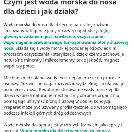
Czym jest woda morska do nosa
dla dzieci i jak działa?
Woda morska do nosa
dla dzieci to naturalny roztwór
stosowany w higienie jamy nosowej najmłodszych.
Jej
głównym zadaniem jest nawilżanie, oczyszczanie i
wspomaganie prawidłowego funkcjonowania błony śluzowej
nosa
. Składa się z wody morskiej poddanej odpowiednim
procesom oczyszczania i sterylizacji, dzięki czemu zachowuje
naturalne minerały i mikroelementy, takie jak sód, magnez,
wapń czy potas.
Mechanizm działania wody morskiej opiera się na procesie
osmozy. Roztwór pomaga rozrzedzić wydzielinę, co ułatwia jej
usunięcie z nosa. Regularne stosowanie wody morskiej dla
dzieci wspiera naturalne mechanizmy obronne organizmu,
pomagając utrzymać błonę śluzową w dobrej kondycji.
Preparat może być używany profilaktycznie lub wspomagająco
podczas infekcji górnych dróg oddechowych.
Woda morska dostępna jest w różnych formach: jako spray i
aerozol.
Woda morska dla dzieci w sprayu to jedna z