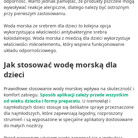
odporność. Warto jednak pamiętać, że produkty pszczele mogą
Cele przetwarzania inne niż IAB:
wywoływać reakcje alergiczne, dlatego należy być ostrożnym
przy pierwszym zastosowaniu.
Niezbędne
Woda morska ze srebrem dla dzieci to kolejna opcja
Wydajność (Performance)
wykorzystująca właściwości antybakteryjne srebra
koloidalnego. Woda morska z miedzią dla dzieci wykorzystuje
Reklama / śledzenie
właściwości mikroelementu, który wspiera funkcjonowanie
układu odpornościowego.
Jak stosować wodę morską dla
dzieci
Prawidłowe stosowanie wody morskiej wpływa na skuteczność i
komfort zabiegu.
Sposób aplikacji zależy przede wszystkim
od wieku dziecka i formy preparatu
. U niemowląt i
najmłodszych dzieci stosuje się delikatne spraye przeznaczone
dla najmłodszych, które zapewniają łagodny, rozproszony
strumień i są wyposażone w specjalne aplikatory dostosowane
do małych nozdrzy.
Przed pierwszym użyciem warto zapoznać się z instrukcją