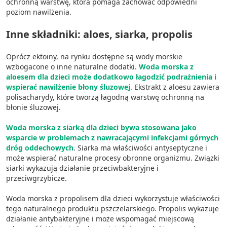
ochronną warstwę, która pomaga zachować odpowiedni
poziom nawilżenia.
Wykorzystywanie profili w celu doboru
spersonalizowanych treści
Inne składniki: aloes, siarka, propolis
Pomiar efektywności reklam
Oprócz ektoiny, na rynku dostępne są wody morskie
wzbogacone o inne naturalne dodatki.
Woda morska z
Pomiar efektywności treści
aloesem dla dzieci może dodatkowo łagodzić podrażnienia i
wspierać nawilżenie błony śluzowej
. Ekstrakt z aloesu zawiera
Rozumienie odbiorców dzięki statystyce lub
polisacharydy, które tworzą łagodną warstwę ochronną na
kombinacji danych z różnych źródeł
błonie śluzowej.
Rozwój i ulepszanie usług
Woda morska z siarką dla dzieci bywa stosowana jako
wsparcie w problemach z nawracającymi infekcjami górnych
Wykorzystywanie ograniczonych danych do
dróg oddechowych
. Siarka ma właściwości antyseptyczne i
wyboru treści
może wspierać naturalne procesy obronne organizmu. Związki
Funkcje specjalne IAB:
siarki wykazują działanie przeciwbakteryjne i
przeciwgrzybicze.
Użycie dokładnych danych
geolokalizacyjnych
Woda morska z propolisem dla dzieci wykorzystuje właściwości
tego naturalnego produktu pszczelarskiego. Propolis wykazuje
Identyfikowanie urządzeń na podstawie
działanie antybakteryjne i może wspomagać miejscową
aktywnie żądanych informacji