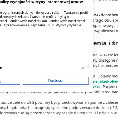
alizy wydajności witryny internetowej oraz w
tu minut do nawet godziny.
e ograniczonych danych do wyboru reklam. Tworzenie profili
 badań ginekologicznych stosuje się również żel do
USG dopochw
lizowanych reklam. Tworzenie profili z myślą o
dnia lepkość preparatu. Producenci przeznaczają do tego celu spe
reści. Pomiar wydajności reklam. Pomiar wydajności treści.
deł. Opracowywanie i ulepszanie usług. Wykorzystywanie
owego. Nie każdy żel do USG nadaje się do badań dopochwowych,
 przeznaczenie wskazane przez producenta. W razie wątpliwości n
 do USG jest bezpieczny? Uczulenia i ś
est uznawany za preparat bezpieczny dla zdecydowanej większości 
ać ryzyko podrażnień skóry i
błon śluzowych
. Preparaty dostępne 
 co oznacza, że przeszły odpowiednie procedury oceny bezpiecze
ch
 żel do USG zdarza się rzadko, ale nie jest wykluczone. Objawy m
ę
Dostosuj
ejscu aplikacji.
Jeśli po kontakcie z żelem pojawią się jakiekol
dyczny i unikać dalszego stosowania danego produktu
. Pacjenc
rgicznych na kosmetyki bądź preparaty medyczne powinni przed bad
am
tać, że żele do USG powinny być przechowywane zgodnie z zalece
órych gabinetach stosuje się specjalne podgrzewacze do żelu USG,
grzewacze te są przeznaczone wyłącznie do tego celu i działają w