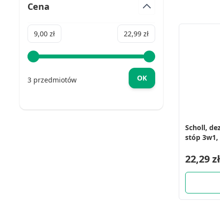
Cena
Minimum value
Maximum value
9,00 zł
22,99 zł
OK
3 przedmiotów
Scholl, d
stóp 3w1,
22,29 zł