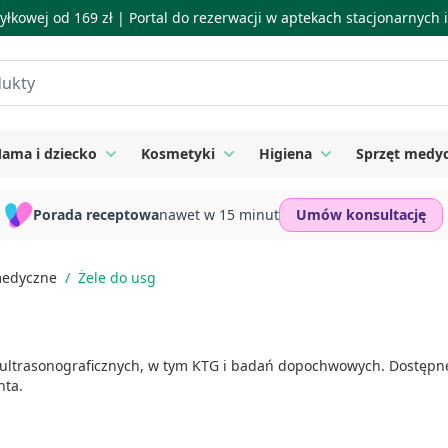
łkowej od 169 zł |
Portal do rezerwacji w aptekach stacjonarnych
ama i dziecko
Kosmetyki
Higiena
Sprzęt medy
ie
 submenu for Suplementy
Toggle submenu for Mama i dziecko
Toggle submenu for Kosmetyki
Toggle submenu for
Porada receptowa
nawet w 15 minut
Umów konsultację
medyczne
/
Żele do usg
ltrasonograficznych, w tym KTG i badań dopochwowych. Dostępne
nta.