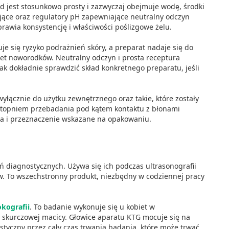
d jest stosunkowo prosty i zazwyczaj obejmuje wodę, środki
jące oraz regulatory pH zapewniające neutralny odczyn
rawia konsystencję i właściwości poślizgowe żelu.
 się ryzyko podrażnień skóry, a preparat nadaje się do
wet noworodków. Neutralny odczyn i prosta receptura
ak dokładnie sprawdzić skład konkretnego preparatu, jeśli
łącznie do użytku zewnętrznego oraz takie, które zostały
stopniem przebadania pod kątem kontaktu z błonami
ta i przeznaczenie wskazane na opakowaniu.
 diagnostycznych. Używa się ich podczas ultrasonografii
ów. To wszechstronny produkt, niezbędny w codziennej pracy
okografii
. To badanie wykonuje się u kobiet w
 skurczowej macicy. Głowice aparatu KTG mocuje się na
tyczny przez cały czas trwania badania, które może trwać