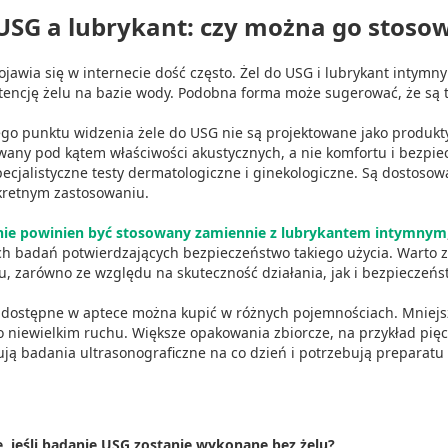
treści
 USG a lubrykant: czy można go stoso
ojawia się w internecie dość często. Żel do USG i lubrykant intymn
encję żelu na bazie wody. Podobna forma może sugerować, że są to
go punktu widzenia żele do USG nie są projektowane jako produkty
ych z różnych źródeł
wany pod kątem właściwości akustycznych, a nie komfortu i bezpi
ecjalistyczne testy dermatologiczne i ginekologiczne. Są dostosow
kretnym zastosowaniu.
nie powinien być stosowany zamiennie z lubrykantem intymnym
h badań potwierdzających bezpieczeństwo takiego użycia. Warto
u, zarówno ze względu na skuteczność działania, jak i bezpieczeń
 dostępne w aptece można kupić w różnych pojemnościach. Mniej
informacji
 niewielkim ruchu. Większe opakowania zbiorcze, na przykład pięc
ją badania ultrasonograficzne na co dzień i potrzebują preparatu 
e, jeśli badanie USG zostanie wykonane bez żelu?