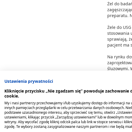
Żel do bada
zagęszczając
preparatu. N
Żele do USG 
stosowania u
sprawiają, ż
pacjent ma s
Na rynku dos
zaprojektow
śluzowymi. 
Żel do
Ustawienia prywatności
Kliknięcie przycisku „Nie zgadzam się” powoduje zachowanie
Żele do USG
cookie.
jamy brzuszn
My i nasi partnerzy przechowujemy i/lub uzyskujemy dostęp do informacji na ur
gabinetów le
innych pamięciach przeglądarki w celu przetwarzania danych osobowych. Ni
podstawie uzasadnionego interesu, aby sprzeciwić się temu, otwórz „Ustawie
ustawieniami, klikając przycisk „Zarządzaj ustawieniami” lub w dowolnym mom
Szczególne 
witryny. Aby wycofać zgodę kliknij odcisk palca lub link w stopce serwisu i kli
zaawansowan
zgodę. Te wybory zostaną zasygnalizowane naszym partnerom i nie będą mia
brzuchu za 