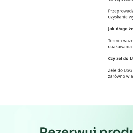
Reklama / śledzenie
Przeprowadz
uzyskanie wy
Jak długo ż
Termin ważn
opakowania 
Czy żel do 
Żele do USG
zarówno w ap