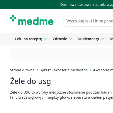
Darmowa dostawa z apteki wysy
Skip to Content
Wyszukaj leki i inne produkty
Leki na receptę
Zdrowie
Suplementy
M
Toggle submenu for Leki na receptę
Toggle submenu for Zdrow
Toggle
Strona główna
/
Sprzęt i akcesoria medyczne
/
Akcesoria 
Żele do usg
Żele do USG to wyroby medyczne stosowane podczas badań u
fal ultradźwiękowych między głowicą aparatu a ciałem pacje