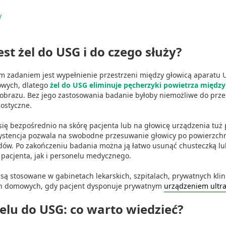
y
st żel do USG i do czego służy?
 zadaniem jest wypełnienie przestrzeni między głowicą aparatu US
owych, dlatego
żel do USG eliminuje pęcherzyki powietrza między
obrazu. Bez jego zastosowania badanie byłoby niemożliwe do prze
ostyczne.
się bezpośrednio na skórę pacjenta lub na głowicę urządzenia tuż
ystencja pozwala na swobodne przesuwanie głowicy po powierzchni 
adów. Po zakończeniu badania można ją łatwo usunąć chusteczką l
 pacjenta, jak i personelu medycznego.
są stosowane w gabinetach lekarskich, szpitalach, prywatnych kli
h domowych, gdy pacjent dysponuje prywatnym
urządzeniem ultr
żelu do USG: co warto wiedzieć?