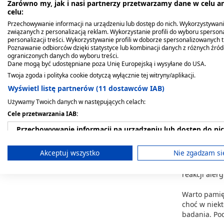
Zarówno my, jak i nasi partnerzy przetwarzamy dane w celu an
od kilkunas
celu:
Przechowywanie informacji na urządzeniu lub dostęp do nich. Wykorzystywani
W przypadku
związanych z personalizacją reklam. Wykorzystanie profili do wyboru spersona
oraz odpowie
personalizacji treści. Wykorzystywanie profili w doborze spersonalizowanych t
Poznawanie odbiorców dzięki statystyce lub kombinacji danych z różnych źró
wewnątrzjam
ograniczonych danych do wyboru treści.
odpowiednie
Dane mogą być udostępniane poza Unię Europejską i wysyłane do USA.
Twoja zgoda i polityka cookie dotyczą wyłącznie tej witryny/aplikacji.
Czy żel
Wyświetl listę partnerów (11 dostawców IAB)
Używamy Twoich danych w następujących celach:
Żel do USG j
Cele przetwarzania IAB:
minimalizow
medycznych,
Przechowywanie informacji na urządzeniu lub dostęp do ni
Uczulenie na
Wykorzystywanie ograniczonych danych do wyboru reklam
Akceptuj wszystko
Nie zgadzam si
wysypkę w mi
personel me
Tworzenie profili w celu spersonalizowanych reklam
reakcji ale
Wykorzystanie profili do wyboru spersonalizowanych rekl
Warto pamię
choć w niekt
Tworzenie profili w celu personalizacji treści
badania. Pod