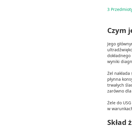
3
Przedmiot
Czym je
Jego głównym
ultradźwięk
dokładnego 
wyniki diagn
Żel nakłada 
płynna kons
trwałych śl
zarówno dla
Żele do USG 
w warunkac
Skład 