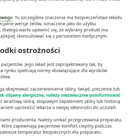
owego
. Tu szczególne znaczenie ma bezpieczeństwo składu
cjalne wersje żelów, oznaczone jako do użytku
 dlatego warto upewnić się, że wybrany produkt ma
ajlepiej skonsultować się z personelem medycznym.
rodki ostrożności
pacjentów. Jego skład jest zaprojektowany tak, by
na rynku spełniają normy obowiązujące dla wyrobów
ństwa.
ogą obejmować zaczerwienienie skóry, świąd, pieczenie lub
wiek objawy alergiczne, należy niezwłocznie poinformować
i z wrażliwą skórą, atopowym zapaleniem skóry lub historią
aniem uprzedzić lekarza o swojej skłonności do uczuleń.
niami producenta. Należy unikać przegrzewania preparatu,
 które zapewniają pacjentowi komfort cieplny podczas
 zakresie temperatur bezpiecznych dla preparatu.