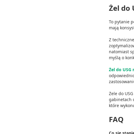
Wykorzystywanie profili w celu doboru spersonalizowanych 
Żel do
Pomiar efektywności reklam
To pytanie p
mają konsyst
Pomiar efektywności treści
Z techniczne
Rozumienie odbiorców dzięki statystyce lub kombinacji dan
zoptymalizo
natomiast sp
Rozwój i ulepszanie usług
myślą o kon
Wykorzystywanie ograniczonych danych do wyboru treści
Żel do USG 
odpowiednic
Funkcje specjalne IAB:
zastosowani
Użycie dokładnych danych geolokalizacyjnych
Żele do USG
Identyfikowanie urządzeń na podstawie aktywnie żądanych 
gabinetach o
które wykonu
Cele przetwarzania inne niż IAB:
Niezbędne
FAQ
Wydajność (Performance)
Co się stani