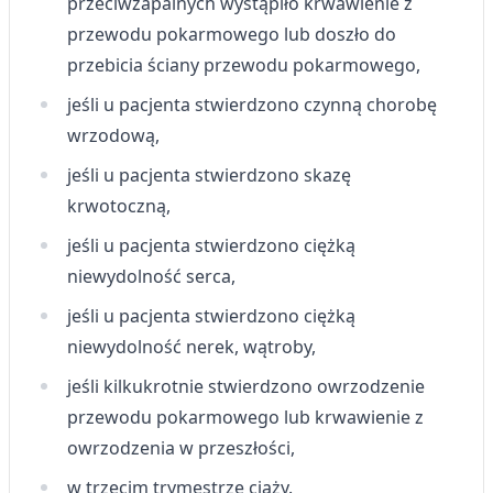
przeciwzapalnych wystąpiło krwawienie z
Wykorzystywanie ograniczonych danych do
przewodu pokarmowego lub doszło do
wyboru treści
przebicia ściany przewodu pokarmowego,
Funkcje specjalne IAB:
jeśli u pacjenta stwierdzono czynną chorobę
Użycie dokładnych danych
geolokalizacyjnych
wrzodową,
jeśli u pacjenta stwierdzono skazę
Identyfikowanie urządzeń na podstawie
aktywnie żądanych informacji
krwotoczną,
Cele przetwarzania inne niż IAB:
jeśli u pacjenta stwierdzono ciężką
Niezbędne
niewydolność serca,
Wydajność (Performance)
jeśli u pacjenta stwierdzono ciężką
niewydolność nerek, wątroby,
Reklama / śledzenie
jeśli kilkukrotnie stwierdzono owrzodzenie
przewodu pokarmowego lub krwawienie z
owrzodzenia w przeszłości,
w trzecim trymestrze ciąży.