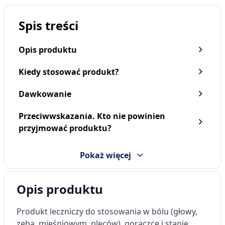
Spis treści
Opis produktu
Kiedy stosować produkt?
Dawkowanie
Przeciwwskazania. Kto nie powinien
Aleve, 220 mg,tabl.powl.,
Aleve, 220 mg, tabletki
przyjmować produktu?
(i.row),InPh,Francja, 24
powlekane, 12 szt.
szt
13,59 zł
21,39 zł
Pokaż więcej
Opis produktu
Produkt leczniczy do stosowania w bólu (głowy,
zęba, mięśniowym, pleców), gorączce i stanie