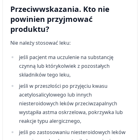
Wykorzystywanie ograniczonych danych do
Przeciwwskazania. Kto nie
wyboru reklam
powinien przyjmować
Tworzenie profili w celu
produktu?
spersonalizowanych reklam
Wykorzystanie profili do wyboru
Nie należy stosować leku:
spersonalizowanych reklam
jeśli pacjent ma uczulenie na substancję
Tworzenie profili w celu personalizacji treści
czynną lub którykolwiek z pozostałych
Wykorzystywanie profili w celu doboru
składników tego leku,
spersonalizowanych treści
jeśli w przeszłości po przyjęciu kwasu
Pomiar efektywności reklam
acetylosalicylowego lub innych
Pomiar efektywności treści
niesteroidowych leków przeciwzapalnych
wystąpiła astma oskrzelowa, pokrzywka lub
Rozumienie odbiorców dzięki statystyce lub
reakcje typu alergicznego,
kombinacji danych z różnych źródeł
jeśli po zastosowaniu niesteroidowych leków
Rozwój i ulepszanie usług