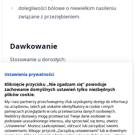
dolegliwości bólowe o niewielkim nasileniu
związane z przeziębieniem.
Dawkowanie
Stosowanie u dorosłych:
Jednorazowo - 220 mg, co 8 do 12 godzin do
Ustawienia prywatności
ustąpienia objawów. U niektórych osób
Kliknięcie przycisku „Nie zgadzam się” powoduje
zastosowanie dawki początkowej 440 mg, a
zachowanie domyślnych ustawień tylko niezbędnych
następnie 220 mg po upływie 12 godzin może
plików cookie.
spowodować zwiększenie działania
My i nasi partnerzy przechowujemy i/lub uzyskujemy dostęp do informacji
na urządzeniu, takich jak unikalne identyfikatory w cookie i innych
przeciwbólowego. Nie wolno przekraczać dawki
pamięciach przeglądarki w celu przetwarzania danych osobowych.
dobowej wynoszącej 660 mg, chyba że lekarz
Niektórzy dostawcy mogą przetwarzać Twoje dane osobowe na
podstawie uzasadnionego interesu, aby sprzeciwić się temu, otwórz
zdecyduje inaczej.
„Ustawienia”. Możesz zaakceptować, odrzucić lub zarządzać swoimi
ustawieniami, klikając przycisk „Zarządzaj ustawieniami” lub w dowolnym