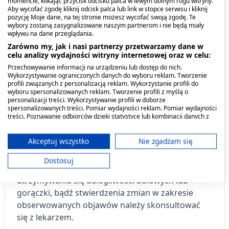
momencie, klikając przycisk odcisku palca w lewym dolnym rogu witryny.
Sposób podawania:
Aby wycofać zgodę kliknij odcisk palca lub link w stopce serwisu i kliknij
pozycję Moje dane, na tej stronie możesz wycofać swoją zgodę. Te
Każdą dawkę należy przyjmować popijając
wybory zostaną zasygnalizowane naszym partnerom i nie będą miały
wpływu na dane przeglądania.
szklanką wody – lek można przyjmować
Zarówno my, jak i nasi partnerzy przetwarzamy dane w
niezależnie od posiłku. Pokarm może nieznacznie
celu analizy wydajności witryny internetowej oraz w celu:
spowalniać wchłanianie leku.
Przechowywanie informacji na urządzeniu lub dostęp do nich.
Wykorzystywanie ograniczonych danych do wyboru reklam. Tworzenie
profili związanych z personalizacją reklam. Wykorzystanie profili do
Osoby w podeszłym wieku wykazują większą
wyboru spersonalizowanych reklam. Tworzenie profili z myślą o
podatność na wystąpienie działań niepożądanych,
personalizacji treści. Wykorzystywanie profili w doborze
spersonalizowanych treści. Pomiar wydajności reklam. Pomiar wydajności
u tych osób należy rozważyć stosowanie
treści. Poznawanie odbiorców dzięki statystyce lub kombinacji danych z
mniejszych dawek.
różnych źródeł. Opracowywanie i ulepszanie usług. Wykorzystywanie
ograniczonych danych do wyboru treści.
Dane mogą być udostępniane poza Unię Europejską i wysyłane do USA.
Akceptuj wszystko
Nie zgadzam się
Leku Aleve nie wolno stosować dłużej niż 10 dni w
Twoja zgoda i polityka cookie dotyczą wyłącznie tej witryny/aplikacji.
przypadku bólu lub dłużej niż 3 dni w przypadku
Dostosuj
Wyświetl listę partnerów (11 dostawców IAB)
gorączki, chyba że pod kontrolą lekarza. W razie
Używamy Twoich danych w następujących celach:
utrzymywania się dolegliwości bólowych lub
Cele przetwarzania IAB:
gorączki, bądź stwierdzenia zmian w zakresie
obserwowanych objawów należy skonsultować
Przechowywanie informacji na urządzeniu
lub dostęp do nich
się z lekarzem.