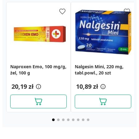
Naproxen Emo, 100 mg/g,
Naxii, 220 mg, tabletki
Kompres żelowy,
Nalgesin Mini, 220 mg,
Aleve, 220 mg, tabletki
Isla-Moos, pastylki do
żel, 100 g
powlekane, 20 szt.
zimno/ciepło, 12 x 18 cm
tabl.powl., 20 szt
powlekane, 12 szt.
ssania, 30 szt.
10,19 zł
23,99 zł
20,19 zł
20,89 zł
10,89 zł
21,39 zł