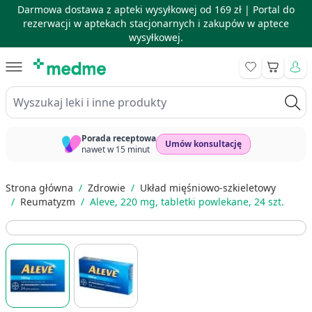
Darmowa dostawa z apteki wysyłkowej od 169 zł |
Portal do
rezerwacji w aptekach stacjonarnych i zakupów w aptece
wysyłkowej.
Skip to Content
Koszyk
Wyszukaj leki i inne produkty
Porada receptowa
Umów konsultację
nawet w 15 minut
Strona główna
/
Zdrowie
/
Układ mięśniowo-szkieletowy
/
Reumatyzm
/
Aleve, 220 mg, tabletki powlekane, 24 szt.