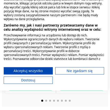
momencie, klikając przycisk odcisku palca w lewym dolnym rogu witryny.
Aby wycofać zgodę kliknij odcisk palca lub link w stopce serwisu i kliknij
pozycję Moje dane, na tej stronie możesz wycofać swoją zgodę. Te
wybory zostaną zasygnalizowane naszym partnerom i nie będą miały
wpływu na dane przeglądania.
Zarówno my, jak i nasi partnerzy przetwarzamy dane w
celu analizy wydajności witryny internetowej oraz w celu:
Przechowywanie informacji na urządzeniu lub dostęp do nich.
Wykorzystywanie ograniczonych danych do wyboru reklam. Tworzenie
profili związanych z personalizacją reklam. Wykorzystanie profili do
wyboru spersonalizowanych reklam. Tworzenie profili z myślą o
personalizacji treści. Wykorzystywanie profili w doborze
spersonalizowanych treści. Pomiar wydajności reklam. Pomiar wydajności
Mleko Nan Optipro Plus 1
Bebilon Profutura Duo
Mleko Nan SupremePro 1,
Nestle Nan SupremePro 3,
Bebiko 1 nutriFLOR
Bebilon 2 Advance
treści. Poznawanie odbiorców dzięki statystyce lub kombinacji danych z
HM-0, plyn, 200ml
Biotik 5, prosz., 800 g
proszek, od urodzenia,
proszek, po 1 roku, 800g
różnych źródeł. Opracowywanie i ulepszanie usług. Wykorzystywanie
Expert, mleko
Pronutra, mleko
ograniczonych danych do wyboru treści.
400 g
początkowe dla
118,09 zł
następne, po 6 miesiącu,
81,79 zł
Dane mogą być udostępniane poza Unię Europejską i wysyłane do USA.
Akceptuj wszystko
Nie zgadzam się
4,79 zł
47,19 zł
niemowląt, od urodzenia,
50,39 zł
proszek, 550 g
59,69 zł
Twoja zgoda i polityka cookie dotyczą wyłącznie tej witryny/aplikacji.
proszek, 550 g
Dostosuj
Wyświetl listę partnerów (11 dostawców IAB)
Używamy Twoich danych w następujących celach:
Cele przetwarzania IAB:
Przechowywanie informacji na urządzeniu
lub dostęp do nich