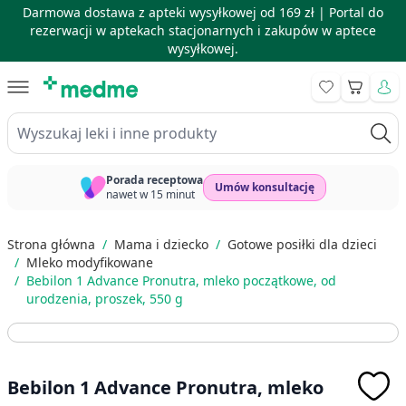
Darmowa dostawa z apteki wysyłkowej od 169 zł |
Portal do
rezerwacji w aptekach stacjonarnych i zakupów w aptece
wysyłkowej.
Skip to Content
Koszyk
Wyszukaj leki i inne produkty
Porada receptowa
Umów konsultację
nawet w 15 minut
Strona główna
/
Mama i dziecko
/
Gotowe posiłki dla dzieci
/
Mleko modyfikowane
/
Bebilon 1 Advance Pronutra, mleko początkowe, od
urodzenia, proszek, 550 g
Bebilon 1 Advance Pronutra, mleko