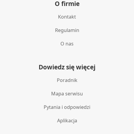
O firmie
Wykorzystywanie ograniczonych danych do
wyboru treści
Kontakt
Funkcje specjalne IAB:
Regulamin
Użycie dokładnych danych
geolokalizacyjnych
O nas
Identyfikowanie urządzeń na podstawie
aktywnie żądanych informacji
Dowiedz się więcej
Cele przetwarzania inne niż IAB:
Niezbędne
Poradnik
Wydajność (Performance)
Mapa serwisu
Reklama / śledzenie
Pytania i odpowiedzi
Aplikacja