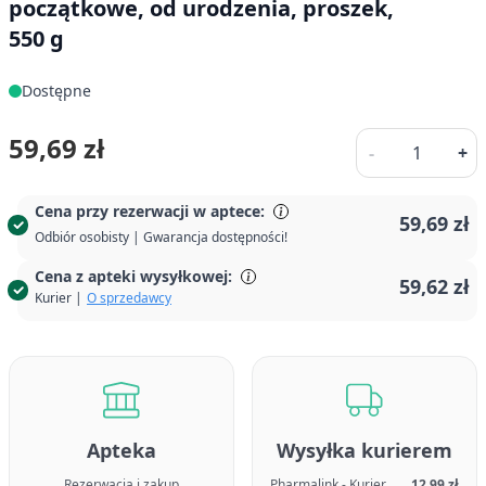
początkowe, od urodzenia, proszek,
550 g
Dostępne
Ilość
59,69 zł
-
+
Cena przy rezerwacji w aptece:
59,69 zł
Odbiór osobisty | Gwarancja dostępności!
Cena z apteki wysyłkowej:
59,62 zł
Kurier |
O sprzedawcy
Apteka
Wysyłka kurierem
Rezerwacja i zakup
Pharmalink - Kurier
12,99 zł