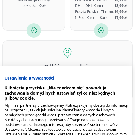
bez opłat,
0 zł
DHL - DHL Kurier
13,99 zł
Poczta Polska - Thermo
16,99 zł
InPost Kurier - Kurier
17,99 zł
Odbiór w punkcie
DHL - Automaty DHL BOX 24/7 i punkty POP
9,99 zł
Ustawienia prywatności
ORLEN Paczka - ORLEN Paczka
9,99 zł
Kliknięcie przycisku „Nie zgadzam się” powoduje
InPost Paczkomat® 24/7 - InPost Paczkomat® 24/7
17,99 zł
zachowanie domyślnych ustawień tylko niezbędnych
plików cookie.
My i nasi partnerzy przechowujemy i/lub uzyskujemy dostęp do informacji
na urządzeniu, takich jak unikalne identyfikatory w cookie i innych
pamięciach przeglądarki w celu przetwarzania danych osobowych.
Niektórzy dostawcy mogą przetwarzać Twoje dane osobowe na
Bestsellery
Produkty z tej serii
Podobne pro
podstawie uzasadnionego interesu, aby sprzeciwić się temu, otwórz
„Ustawienia”. Możesz zaakceptować, odrzucić lub zarządzać swoimi
ustawieniami, klikając przycisk „Zarządzaj ustawieniami” lub w dowolnym